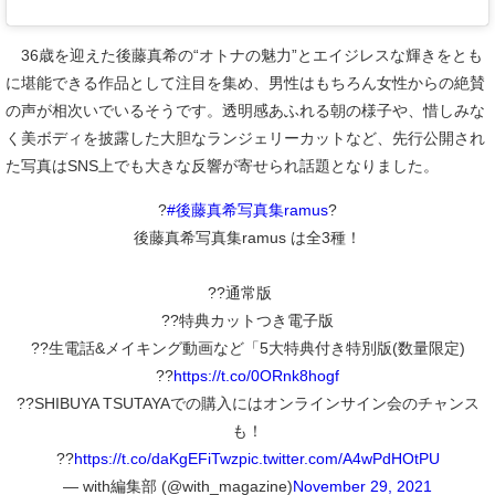
36歳を迎えた後藤真希の“オトナの魅力”とエイジレスな輝きをとも
に堪能できる作品として注目を集め、男性はもちろん女性からの絶賛
の声が相次いでいるそうです。透明感あふれる朝の様子や、惜しみな
く美ボディを披露した大胆なランジェリーカットなど、先行公開され
た写真はSNS上でも大きな反響が寄せられ話題となりました。
?
#後藤真希写真集ramus
?
後藤真希写真集ramus は全3種！
??通常版
??特典カットつき電子版
??生電話&メイキング動画など「5大特典付き特別版(数量限定)
??
https://t.co/0ORnk8hogf
??SHIBUYA TSUTAYAでの購入にはオンラインサイン会のチャンス
も！
??
https://t.co/daKgEFiTwz
pic.twitter.com/A4wPdHOtPU
— with編集部 (@with_magazine)
November 29, 2021