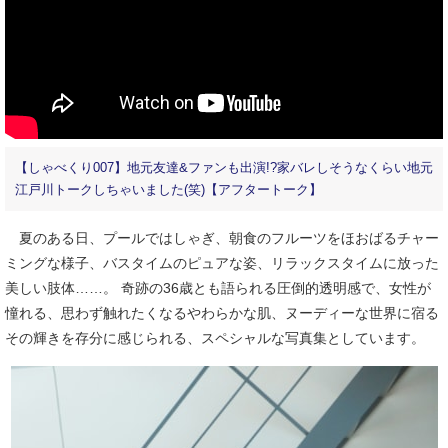
【しゃべくり007】地元友達&ファンも出演!?家バレしそうなくらい地元
江戸川トークしちゃいました(笑)【アフタートーク】
夏のある日、プールではしゃぎ、朝食のフルーツをほおばるチャー
ミングな様子、バスタイムのピュアな姿、リラックスタイムに放った
美しい肢体……。 奇跡の36歳とも語られる圧倒的透明感で、女性が
憧れる、思わず触れたくなるやわらかな肌、ヌーディーな世界に宿る
その輝きを存分に感じられる、スペシャルな写真集としています。