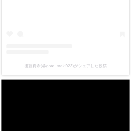
後藤真希(@goto_maki923)がシェアした投稿