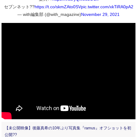
セブンネット??
https://t.co/skmZAto0SV
pic.twitter.com/xkTiRA0pA2
— with編集部 (@with_magazine)
November 29, 2021
【未公開映像】後藤真希の10年ぶり写真集『ramus』オフショットを初
公開??