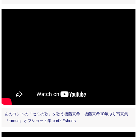
あのコントの「セミの歌」を歌う後藤真希 後藤真希10年ぶり写真集
『ramus』オフショット集 part2 #shorts