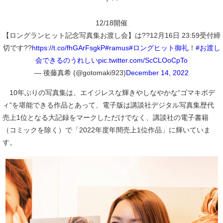
12/18開催
【ロングランヒット記念写真集お渡し会】は??12月16日 23:59受付締
切です??
https://t.co/fhGArFsgkP
#ramus
#ロングヒット御礼
！
#お渡し
会できるのうれしい
pic.twitter.com/ScCLOoCpTo
— 後藤真希 (@gotomaki923)
December 14, 2022
10年ぶりの写真集は、エイジレスな輝きやしなやかな“ゴマキボデ
ィ”を堪能できる作品とあって、電子版は講談社デジタル写真集歴代
売上1位となる大記録をマークしただけでなく、講談社の電子書籍
（コミックを除く）で「2022年度年間売上1位作品」に輝いていま
す。