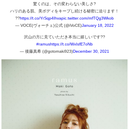
驚くのは、その変わらない美しさ?
ハリのある肌、美ボディをキープし続ける秘密に迫ります！
??
https://t.co/YrSqp4Ihva
pic.twitter.com/mfTQg3Wkob
— VOCE(ヴォーチェ)公式 (@iVoCE)
January 18, 2022
沢山の方に見ていただき本当に嬉しいです??
#ramus
https://t.co/WxIsfE7oNb
— 後藤真希 (@gotomaki923)
December 30, 2021