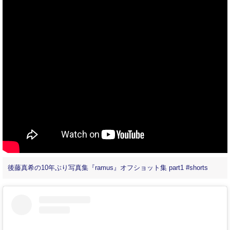
後藤真希の10年ぶり写真集『ramus』オフショット集 part1 #shorts