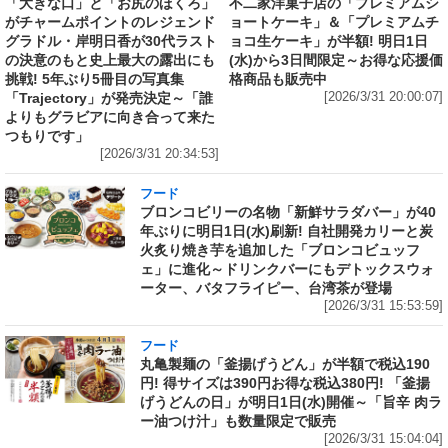
「大きな口」と「お尻のほくろ」
不二家洋菓子店の「プレミアムシ
がチャームポイントのレジェンド
ョートケーキ」＆「プレミアムチ
グラドル・岸明日香が30代ラスト
ョコ生ケーキ」が半額! 明日1日
の決意のもと史上最大の露出にも
(水)から3日間限定～お得な応援価
挑戦! 5年ぶり5冊目の写真集
格商品も販売中
「Trajectory」が発売決定～「誰
[2026/3/31 20:00:07]
よりもグラビアに向き合って来た
つもりです」
[2026/3/31 20:34:53]
フード
ブロンコビリーの名物「新鮮サラダバー」が40
年ぶりに明日1日(水)刷新! 自社開発カリーと炭
火炙り焼き芋を追加した「ブロンコビュッフ
ェ」に進化～ドリンクバーにもデトックスウォ
ーター、バタフライピー、台湾茶が登場
[2026/3/31 15:53:59]
フード
丸亀製麺の「釜揚げうどん」が半額で税込190
円! 得サイズは390円お得な税込380円! 「釜揚
げうどんの日」が明日1日(水)開催～「旨辛 肉ラ
ー油つけ汁」も数量限定で販売
[2026/3/31 15:04:04]