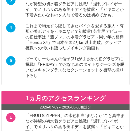
3
なが待望の初水着グラビアに挑戦! 「週刊プレイボー
イ」でメリハリのある美ボディを披露～「ビキニとか
下着みたいなものを人前で着るのは初めてかも」
これまで胸元すら隠してきたバイクを愛する旅人・有
4
那が美ボディをビキニなどで初披露! 芸能界デビュー
の初仕事は「週プレ」の水着グラビア～同い年の相棒
「Honda X4」で日本全国2万km以上走破。グラビア
挑戦への想いも語ったメイキング動画も
ぱーてぃーちゃんの信子(31)がまさかの初グラビアに
5
挑戦! 「FRIDAY」でおなじみのタイトなジーンズを脱
いだスキャンダラスなセクシーショットを衝撃の撮り
下ろし
1ヵ月のアクセスランキング
2026-07-09
～
2026-08-08
集計分
「FRUITS ZIPPER」の水色担当“まなふぃ”こと真中ま
1
なが待望の初水着グラビアに挑戦! 「週刊プレイボー
イ」でメリハリのある美ボディを披露～「ビキニとか