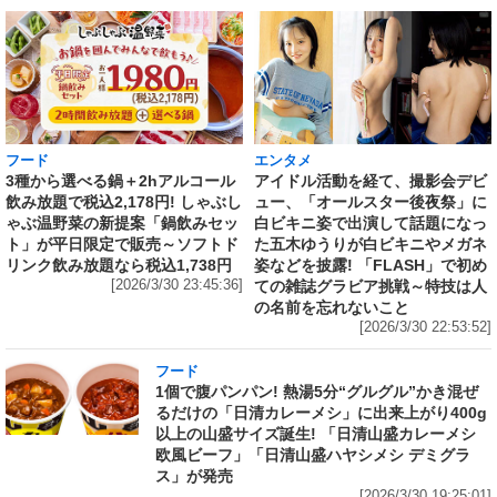
フード
エンタメ
3種から選べる鍋＋2hアルコール
アイドル活動を経て、撮影会デビ
飲み放題で税込2,178円! しゃぶし
ュー、「オールスター後夜祭」に
ゃぶ温野菜の新提案「鍋飲みセッ
白ビキニ姿で出演して話題になっ
ト」が平日限定で販売～ソフトド
た五木ゆうりが白ビキニやメガネ
リンク飲み放題なら税込1,738円
姿などを披露! 「FLASH」で初め
[2026/3/30 23:45:36]
ての雑誌グラビア挑戦～特技は人
の名前を忘れないこと
[2026/3/30 22:53:52]
フード
1個で腹パンパン! 熱湯5分“グルグル”かき混ぜ
るだけの「日清カレーメシ」に出来上がり400g
以上の山盛サイズ誕生! 「日清山盛カレーメシ
欧風ビーフ」「日清山盛ハヤシメシ デミグラ
ス」が発売
[2026/3/30 19:25:01]