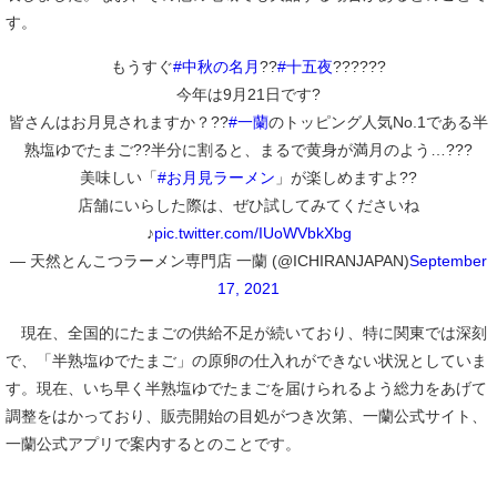
す。
もうすぐ
#中秋の名月
??
#十五夜
??????
今年は9月21日です?
皆さんはお月見されますか？??
#一蘭
のトッピング人気No.1である半
熟塩ゆでたまご??半分に割ると、まるで黄身が満月のよう…???
美味しい「
#お月見ラーメン
」が楽しめますよ??
店舗にいらした際は、ぜひ試してみてくださいね
♪
pic.twitter.com/IUoWVbkXbg
— 天然とんこつラーメン専門店 一蘭 (@ICHIRANJAPAN)
September
17, 2021
現在、全国的にたまごの供給不足が続いており、特に関東では深刻
で、「半熟塩ゆでたまご」の原卵の仕入れができない状況としていま
す。現在、いち早く半熟塩ゆでたまごを届けられるよう総力をあげて
調整をはかっており、販売開始の目処がつき次第、一蘭公式サイト、
一蘭公式アプリで案内するとのことです。