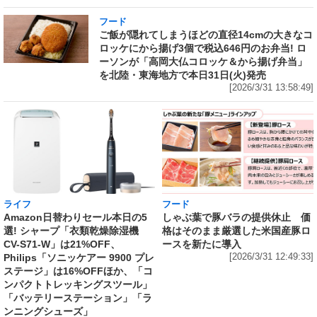
フード
ご飯が隠れてしまうほどの直径14cmの大きなコ
ロッケにから揚げ3個で税込646円のお弁当! ロ
ーソンが「高岡大仏コロッケ＆から揚げ弁当」
を北陸・東海地方で本日31日(火)発売
[2026/3/31 13:58:49]
ライフ
フード
Amazon日替わりセール本日の5
しゃぶ葉で豚バラの提供休止 価
選! シャープ「衣類乾燥除湿機
格はそのまま厳選した米国産豚ロ
CV-S71-W」は21%OFF、
ースを新たに導入
Philips「ソニッケアー 9900 プレ
[2026/3/31 12:49:33]
ステージ」は16%OFFほか、「コ
ンパクトトレッキングスツール」
「バッテリーステーション」「ラ
ンニングシューズ」