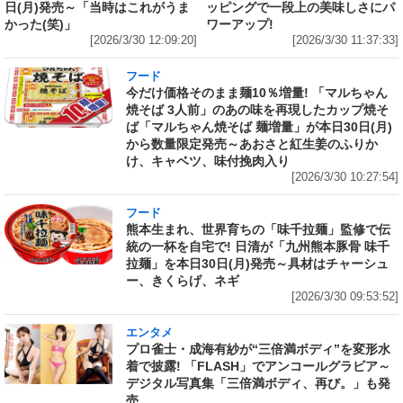
日(月)発売～「当時はこれがうま
ッピングで一段上の美味しさにパ
かった(笑)」
ワーアップ!
[2026/3/30 12:09:20]
[2026/3/30 11:37:33]
フード
今だけ価格そのまま麺10％増量! 「マルちゃん
焼そば 3人前」のあの味を再現したカップ焼そ
ば「マルちゃん焼そば 麺増量」が本日30日(月)
から数量限定発売～あおさと紅生姜のふりか
け、キャベツ、味付挽肉入り
[2026/3/30 10:27:54]
フード
熊本生まれ、世界育ちの「味千拉麺」監修で伝
統の一杯を自宅で! 日清が「九州熊本豚骨 味千
拉麺」を本日30日(月)発売～具材はチャーシュ
ー、きくらげ、ネギ
[2026/3/30 09:53:52]
エンタメ
プロ雀士・成海有紗が“三倍満ボディ”を変形水
着で披露! 「FLASH」でアンコールグラビア～
デジタル写真集「三倍満ボディ、再び。」も発
売