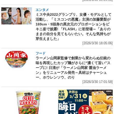
エンタメ
ミス中央2022グランプリ、女優・モデルとして
活動し、「ミスコンの悪魔」主演の加藤愛梨が
169cm・9頭身の異次元のプロポーションをビ
キニ姿で披露! 「FLASH」に初登場～「ありの
ままの自分を見てもらいたい。そんな気持ちが
芽生えました」
[2026/3/30 18:05:06]
フード
ラーメン山岡家監修で創業から変わらぬ伝統の
味を再現したカップ麺がさらに“濃くて旨い”ス
ープに! 日清が「ラーメン山岡家 醤油ラーメ
ン」をリニューアル発売～具材はチャーシュ
ー、ホウレンソウ、のり
[2026/3/30 17:01:58]