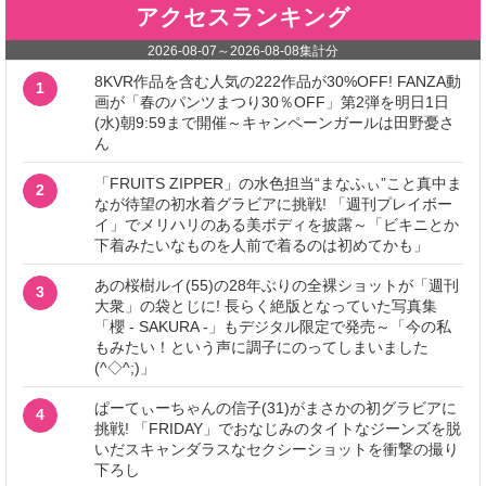
アクセスランキング
2026-08-07
～
2026-08-08
集計分
8KVR作品を含む人気の222作品が30%OFF! FANZA動
1
画が「春のパンツまつり30％OFF」第2弾を明日1日
(水)朝9:59まで開催～キャンペーンガールは田野憂さ
ん
「FRUITS ZIPPER」の水色担当“まなふぃ”こと真中ま
2
なが待望の初水着グラビアに挑戦! 「週刊プレイボー
イ」でメリハリのある美ボディを披露～「ビキニとか
下着みたいなものを人前で着るのは初めてかも」
あの桜樹ルイ(55)の28年ぶりの全裸ショットが「週刊
3
大衆」の袋とじに! 長らく絶版となっていた写真集
「櫻 - SAKURA -」もデジタル限定で発売～「今の私
もみたい！という声に調子にのってしまいました
(^◇^;)」
ぱーてぃーちゃんの信子(31)がまさかの初グラビアに
4
挑戦! 「FRIDAY」でおなじみのタイトなジーンズを脱
いだスキャンダラスなセクシーショットを衝撃の撮り
下ろし