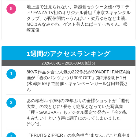
地上波では見られない、新感覚セクシー女優バラエテ
5
ィ! FANZA TV初のオリジナル番組「東京スキャンダル
クラブ」が配信開始～うんぱい・架乃ゆらなど出演。
MCはみなみかわ、ゲスト芸人にぱーてぃちゃん、松
崎克俊
1週間のアクセスランキング
2026-08-01
～
2026-08-08
集計分
8KVR作品を含む人気の222作品が30%OFF! FANZA動
1
画が「春のパンツまつり30％OFF」第2弾を明日1日
(水)朝9:59まで開催～キャンペーンガールは田野憂さ
ん
あの桜樹ルイ(55)の28年ぶりの全裸ショットが「週刊
2
大衆」の袋とじに! 長らく絶版となっていた写真集
「櫻 - SAKURA -」もデジタル限定で発売～「今の私
もみたい！という声に調子にのってしまいました
(^◇^;)」
「FRUITS ZIPPER」の水色担当“まなふぃ”こと真中ま