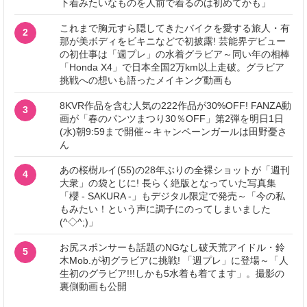
下着みたいなものを人前で着るのは初めてかも」
これまで胸元すら隠してきたバイクを愛する旅人・有
2
那が美ボディをビキニなどで初披露! 芸能界デビュー
の初仕事は「週プレ」の水着グラビア～同い年の相棒
「Honda X4」で日本全国2万km以上走破。グラビア
挑戦への想いも語ったメイキング動画も
8KVR作品を含む人気の222作品が30%OFF! FANZA動
3
画が「春のパンツまつり30％OFF」第2弾を明日1日
(水)朝9:59まで開催～キャンペーンガールは田野憂さ
ん
あの桜樹ルイ(55)の28年ぶりの全裸ショットが「週刊
4
大衆」の袋とじに! 長らく絶版となっていた写真集
「櫻 - SAKURA -」もデジタル限定で発売～「今の私
もみたい！という声に調子にのってしまいました
(^◇^;)」
お尻スポンサーも話題のNGなし破天荒アイドル・鈴
5
木Mob.が初グラビアに挑戦! 「週プレ」に登場～「人
生初のグラビア!!!しかも5水着も着てます」。撮影の
裏側動画も公開