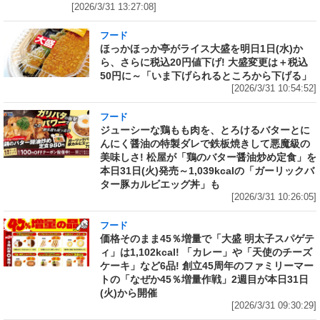
[2026/3/31 13:27:08]
フード
ほっかほっか亭がライス大盛を明日1日(水)か
ら、さらに税込20円値下げ! 大盛変更は＋税込
50円に～「いま下げられるところから下げる」
[2026/3/31 10:54:52]
フード
ジューシーな鶏もも肉を、とろけるバターとに
んにく醤油の特製ダレで鉄板焼きして悪魔級の
美味しさ! 松屋が「鶏のバター醤油炒め定食」を
本日31日(火)発売～1,039kcalの「ガーリックバ
ター豚カルビエッグ丼」も
[2026/3/31 10:26:05]
フード
価格そのまま45％増量で「大盛 明太子スパゲテ
ィ」は1,102kcal! 「カレー」や「天使のチーズ
ケーキ」など6品! 創立45周年のファミリーマー
トの「なぜか45％増量作戦」2週目が本日31日
(火)から開催
[2026/3/31 09:30:29]