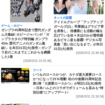
ネットの話題
アイドルグループ「アップアップ
ゲーム・ホビー
ガールズ(2)」卒業後はグラビア界
ガンプラ45周年記念で歴代ガンダ
を席巻し、俳優業にも活動の幅を
ム大集結! ホビージャパンが「ガ
広げている佐々木ほのかが透明感
ンプラカタログ特別編 ガンプラ
あるビキニ姿も披露! デジタル写
45th 歴代アニメのガンダム集
真集「思い出になるまで」が本日
結!」を本日31日(火)発売～ガンプ
31日(火)発売
ラ史のこれまでとこれからを網羅
[2026/3/31 22:49:18]
した1冊
[2026/3/31 23:25:46]
フード
いつものロースかつが、カナダ産大麦豚ロース
かつになって25％増量! 松のや創業25周年記念
第1弾「大麦豚ロースかつ」が明日1日(水)発売
～日本ハムとのコラボでボリュームも旨みも“特
別仕様”にアップデート!
[2026/3/31 22:18:34]