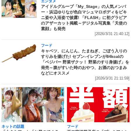
エンタメ
アイドルグループ「My_Stage」の人気メンバ
ー・浜辺ゆりなが色白マシュマロボディをビキ
ニ姿や入浴姿で披露! 「FLASH」に初グラビア
のアザーカット掲載～デジタル写真集「天使の
素顔」も発売
[2026/3/31 21:40:12]
フード
キャベツ、にんじん、たまねぎ、ごぼう入りの
すりみを揚げた! セブン‐イレブンが84kcalの
「ベジバー 野菜ザクッ！ 野菜のすり身揚げ」を
発売～腹がすいた時のおやつ、お酒のおつまみ
などにオススメ
[2026/3/31 21:11:59]
ネットの話題
フード