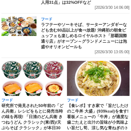
人用31点」は32%OFFなど
[2026/3/30 14:06:08]
フード
ラフテーやソーキそば、サーターアンダギーな
ども含む80品以上が食べ放題! 沖縄初の朝食ビ
ュッフェも楽しめるロイヤルホスト「那覇国際
通り店」がオープン～グランドメニューには泡
盛やオリオンビールも
[2026/3/30 13:05:00]
フード
フード
研究所で発見された50年前の「ど
【食レポ】すき家で「旨だしたけ
ん兵衛」レシピをもとに発売当時
のこ牛丼 大盛」(939kcal)を食す!
の味を再現! 「日清のどん兵衛 き
看板メニューの「牛丼」が適度な
つねうどん クラシック(東/西)/天
歯ごたえと出汁の旨味が小気味よ
ぷらそば クラシック」が本日30
い旨だし筍、涼し気な青ねぎのト