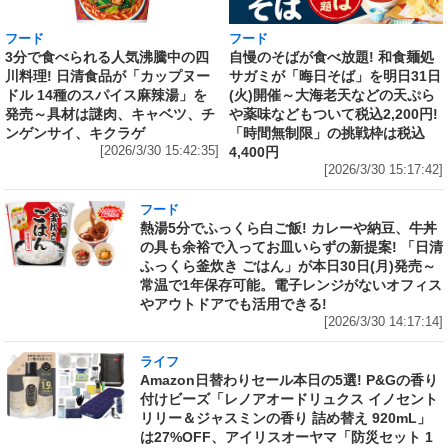
フード
フード
3分で食べられる人気沸騰中の四
自慢のそばが食べ放題! 和食麺処
川料理! 日清食品が「カップヌー
サガミが「晦日そば」を明日31日
ドル 14種のスパイス麻辣湯」を
(火)開催～大海老天などの天ぷら
発売～具材は謎肉、キャベツ、チ
や薬味などもついて税込2,200円!
ンゲンサイ、キクラゲ
「時間無制限」の挑戦枠は税込
[2026/3/30 15:42:35]
4,400円
[2026/3/30 15:17:42]
フード
熱湯5分でふっくら白ご飯! カレーや納豆、牛丼
の具も余裕で入ってお皿いらずの新提案! 「日清
ふっくら釜炊き ごはん」が本日30日(月)発売～
常温で1年保存可能。電子レンジがないオフィス
やアウトドアでも活用できる!
[2026/3/30 14:17:14]
ライフ
Amazon日替わりセール本日の5選! P&Gの香り
付けビーズ「レノアオードリュクス イノセント
リリー＆ジャスミンの香り 詰め替え 920mL」
は27%OFF、アイリスオーヤマ「防災セット 1