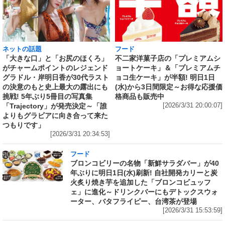
ネットの話題
フード
「大きな口」と「お尻のほくろ」
不二家洋菓子店の「プレミアムシ
がチャームポイントのレジェンド
ョートケーキ」＆「プレミアムチ
グラドル・岸明日香が30代ラスト
ョコ生ケーキ」が半額! 明日1日
の決意のもと史上最大の露出にも
(水)から3日間限定～お得な応援価
挑戦! 5年ぶり5冊目の写真集
格商品も販売中
「Trajectory」が発売決定～「誰
[2026/3/31 20:00:07]
よりもグラビアに向き合って来た
つもりです」
[2026/3/31 20:34:53]
フード
ブロンコビリーの名物「新鮮サラダバー」が40
年ぶりに明日1日(水)刷新! 自社開発カリーと炭
火炙り焼き芋を追加した「ブロンコビュッフ
ェ」に進化～ドリンクバーにもデトックスウォ
ーター、バタフライピー、台湾茶が登場
[2026/3/31 15:53:59]