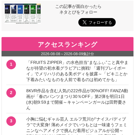
この記事が面白かったら
ネタとぴをフォロー
アクセスランキング
2026-08-08
～
2026-08-09
集計分
「FRUITS ZIPPER」の水色担当“まなふぃ”こと真中ま
1
なが待望の初水着グラビアに挑戦! 「週刊プレイボー
イ」でメリハリのある美ボディを披露～「ビキニとか
下着みたいなものを人前で着るのは初めてかも」
8KVR作品を含む人気の222作品が30%OFF! FANZA動
2
画が「春のパンツまつり30％OFF」第2弾を明日1日
(水)朝9:59まで開催～キャンペーンガールは田野憂さ
ん
小胸に悩むギャル芸人 エルフ荒川が“ナイスバディブ
3
ラ”で大変身! 薄めメイクでいつもとは一味違うフェミ
ニンなヘアメイクで挑んだ着用ビジュアルが公開～