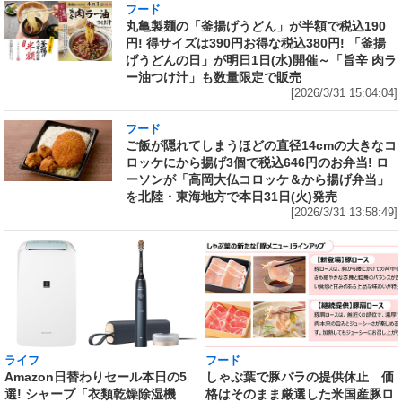
フード
丸亀製麺の「釜揚げうどん」が半額で税込190
円! 得サイズは390円お得な税込380円! 「釜揚
げうどんの日」が明日1日(水)開催～「旨辛 肉ラ
ー油つけ汁」も数量限定で販売
[2026/3/31 15:04:04]
フード
ご飯が隠れてしまうほどの直径14cmの大きなコ
ロッケにから揚げ3個で税込646円のお弁当! ロ
ーソンが「高岡大仏コロッケ＆から揚げ弁当」
を北陸・東海地方で本日31日(火)発売
[2026/3/31 13:58:49]
ライフ
フード
Amazon日替わりセール本日の5
しゃぶ葉で豚バラの提供休止 価
選! シャープ「衣類乾燥除湿機
格はそのまま厳選した米国産豚ロ