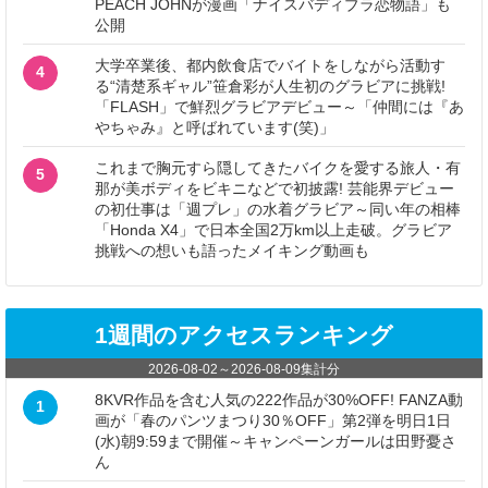
PEACH JOHNが漫画「ナイスバディブラ恋物語」も
公開
大学卒業後、都内飲食店でバイトをしながら活動す
4
る“清楚系ギャル”笹倉彩が人生初のグラビアに挑戦!
「FLASH」で鮮烈グラビアデビュー～「仲間には『あ
やちゃみ』と呼ばれています(笑)」
これまで胸元すら隠してきたバイクを愛する旅人・有
5
那が美ボディをビキニなどで初披露! 芸能界デビュー
の初仕事は「週プレ」の水着グラビア～同い年の相棒
「Honda X4」で日本全国2万km以上走破。グラビア
挑戦への想いも語ったメイキング動画も
1週間のアクセスランキング
2026-08-02
～
2026-08-09
集計分
8KVR作品を含む人気の222作品が30%OFF! FANZA動
1
画が「春のパンツまつり30％OFF」第2弾を明日1日
(水)朝9:59まで開催～キャンペーンガールは田野憂さ
ん