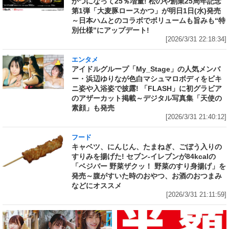
かつになって25％増量! 松のや創業25周年記念
第1弾「大麦豚ロースかつ」が明日1日(水)発売
～日本ハムとのコラボでボリュームも旨みも“特
別仕様”にアップデート!
[2026/3/31 22:18:34]
エンタメ
アイドルグループ「My_Stage」の人気メンバ
ー・浜辺ゆりなが色白マシュマロボディをビキ
ニ姿や入浴姿で披露! 「FLASH」に初グラビア
のアザーカット掲載～デジタル写真集「天使の
素顔」も発売
[2026/3/31 21:40:12]
フード
キャベツ、にんじん、たまねぎ、ごぼう入りの
すりみを揚げた! セブン‐イレブンが84kcalの
「ベジバー 野菜ザクッ！ 野菜のすり身揚げ」を
発売～腹がすいた時のおやつ、お酒のおつまみ
などにオススメ
[2026/3/31 21:11:59]