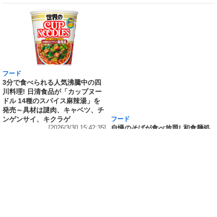
フード
フード
3分で食べられる人気沸騰中の四
自慢のそばが食べ放題! 和食麺処
川料理! 日清食品が「カップヌー
サガミが「晦日そば」を明日31日
ドル 14種のスパイス麻辣湯」を
(火)開催～大海老天などの天ぷら
発売～具材は謎肉、キャベツ、チ
や薬味などもついて税込2,200円!
ンゲンサイ、キクラゲ
「時間無制限」の挑戦枠は税込
[2026/3/30 15:42:35]
4,400円
[2026/3/30 15:17:42]
フード
熱湯5分でふっくら白ご飯! カレーや納豆、牛丼
の具も余裕で入ってお皿いらずの新提案! 「日清
ふっくら釜炊き ごはん」が本日30日(月)発売～
常温で1年保存可能。電子レンジがないオフィス
やアウトドアでも活用できる!
[2026/3/30 14:17:14]