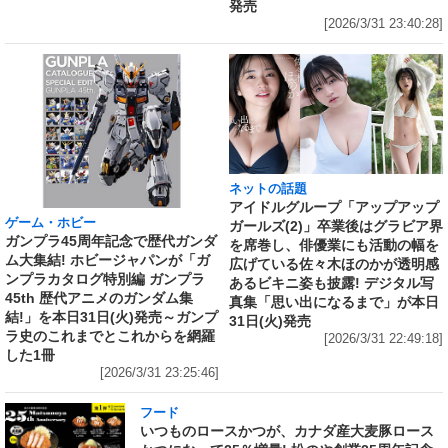
発売
[2026/3/31 23:40:28]
ネットの話題
アイドルグループ「アップアップ
ゲーム・ホビー
ガールズ(2)」卒業後はグラビア界
ガンプラ45周年記念で歴代ガンダ
を席巻し、俳優業にも活動の幅を
ム大集結! ホビージャパンが「ガ
広げている佐々木ほのかが透明感
ンプラカタログ特別編 ガンプラ
あるビキニ姿も披露! デジタル写
45th 歴代アニメのガンダム集
真集「思い出になるまで」が本日
結!」を本日31日(火)発売～ガンプ
31日(火)発売
ラ史のこれまでとこれからを網羅
[2026/3/31 22:49:18]
した1冊
[2026/3/31 23:25:46]
フード
いつものロースかつが、カナダ産大麦豚ロース