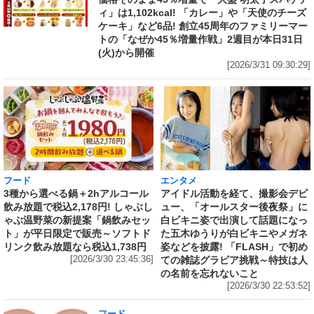
ィ」は1,102kcal! 「カレー」や「天使のチーズ
ケーキ」など6品! 創立45周年のファミリーマー
トの「なぜか45％増量作戦」2週目が本日31日
(火)から開催
[2026/3/31 09:30:29]
フード
エンタメ
3種から選べる鍋＋2hアルコール
アイドル活動を経て、撮影会デビ
飲み放題で税込2,178円! しゃぶし
ュー、「オールスター後夜祭」に
ゃぶ温野菜の新提案「鍋飲みセッ
白ビキニ姿で出演して話題になっ
ト」が平日限定で販売～ソフトド
た五木ゆうりが白ビキニやメガネ
リンク飲み放題なら税込1,738円
姿などを披露! 「FLASH」で初め
[2026/3/30 23:45:36]
ての雑誌グラビア挑戦～特技は人
の名前を忘れないこと
[2026/3/30 22:53:52]
フード