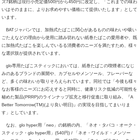
ズ7銘柄は現行小売定価500円から450円に改定し、「これまでの味わ
いはそのままに、よりお求めやすい価格にて提供いたします」として
います。
BATジャパンでは、加熱式たばこに関心があるものの味わいや吸い
ごたえなどの理由から使用に踏み切れない紙巻たばこの愛用者や、既
に加熱式たばこを楽しんでいるる消費者のニーズを満たすため、様々
な選択肢が提供されています。
glo専用たばこスティックにおいては、紙巻たばこの喫煙者になじ
みのあるブランドの展開や、カプセルやメンソール、フレーバーな
ど、多くの味わいが取りそろえられています。同社では「今後も様々
なお客様のニーズにお応えすると同時に、健康リスク低減の可能性を
秘めた製品(PRRP)のラインナップ拡充と移行促進に取り組み、『A
Better Tomorrow(TM)(より良い明日)』の実現を目指してまいりま
す」としています。
なお、glo hyper用「neo」の銘柄の内、「ネオ・タバコ・オーク・
スティック・glo hyper用」(540円) / 「ネオ・ワイルド・メンソー