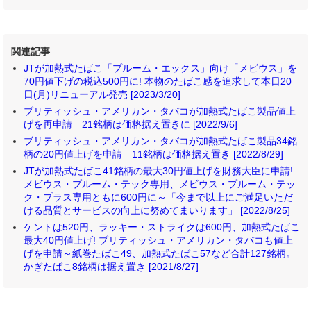
関連記事
JTが加熱式たばこ「プルーム・エックス」向け「メビウス」を
70円値下げの税込500円に! 本物のたばこ感を追求して本日20
日(月)リニューアル発売 [2023/3/20]
ブリティッシュ・アメリカン・タバコが加熱式たばこ製品値上
げを再申請 21銘柄は価格据え置きに [2022/9/6]
ブリティッシュ・アメリカン・タバコが加熱式たばこ製品34銘
柄の20円値上げを申請 11銘柄は価格据え置き [2022/8/29]
JTが加熱式たばこ41銘柄の最大30円値上げを財務大臣に申請!
メビウス・プルーム・テック専用、メビウス・プルーム・テッ
ク・プラス専用ともに600円に～「今まで以上にご満足いただ
ける品質とサービスの向上に努めてまいります」 [2022/8/25]
ケントは520円、ラッキー・ストライクは600円、加熱式たばこ
最大40円値上げ! ブリティッシュ・アメリカン・タバコも値上
げを申請～紙巻たばこ49、加熱式たばこ57など合計127銘柄。
かぎたばこ8銘柄は据え置き [2021/8/27]