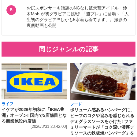
お尻スポンサーも話題のNGなし破天荒アイドル・鈴
5
木Mob.が初グラビアに挑戦! 「週プレ」に登場～「人
生初のグラビア!!!しかも5水着も着てます」。撮影の
裏側動画も公開
同じジャンルの記事
ライフ
フード
イケアが2026年初秋に「IKEA豊
ボリューム感あるハンバーグに、
洲」オープン! 国内で5店舗目とな
ビーフのコクや旨みを感じられる
る商業施設内店舗
デミグラスソースをかけた! ファ
[2026/3/31 23:42:00]
ミリーマートが「コク深い濃厚デ
ミソースの鉄板焼ハンバーグ」を