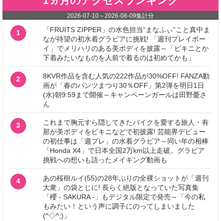
1ヵ月のアクセスランキング
2026-07-10
～
2026-08-09
集計分
「FRUITS ZIPPER」の水色担当“まなふぃ”こと真中ま
1
なが待望の初水着グラビアに挑戦! 「週刊プレイボー
イ」でメリハリのある美ボディを披露～「ビキニとか
下着みたいなものを人前で着るのは初めてかも」
8KVR作品を含む人気の222作品が30%OFF! FANZA動
2
画が「春のパンツまつり30％OFF」第2弾を明日1日
(水)朝9:59まで開催～キャンペーンガールは田野憂さ
ん
これまで胸元すら隠してきたバイクを愛する旅人・有
3
那が美ボディをビキニなどで初披露! 芸能界デビュー
の初仕事は「週プレ」の水着グラビア～同い年の相棒
「Honda X4」で日本全国2万km以上走破。グラビア
挑戦への想いも語ったメイキング動画も
あの桜樹ルイ(55)の28年ぶりの全裸ショットが「週刊
4
大衆」の袋とじに! 長らく絶版となっていた写真集
「櫻 - SAKURA -」もデジタル限定で発売～「今の私
もみたい！という声に調子にのってしまいました
(^◇^;)」