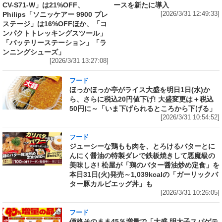
CV-S71-W」は21%OFF、
ースを新たに導入
Philips「ソニッケアー 9900 プレ
[2026/3/31 12:49:33]
ステージ」は16%OFFほか、「コ
ンパクトトレッキングスツール」
「バッテリーステーション」「ラ
ンニングシューズ」
[2026/3/31 13:27:08]
フード
ほっかほっか亭がライス大盛を明日1日(水)か
ら、さらに税込20円値下げ! 大盛変更は＋税込
50円に～「いま下げられるところから下げる」
[2026/3/31 10:54:52]
フード
ジューシーな鶏もも肉を、とろけるバターとに
んにく醤油の特製ダレで鉄板焼きして悪魔級の
美味しさ! 松屋が「鶏のバター醤油炒め定食」を
本日31日(火)発売～1,039kcalの「ガーリックバ
ター豚カルビエッグ丼」も
[2026/3/31 10:26:05]
フード
価格そのまま45％増量で「大盛 明太子スパゲテ