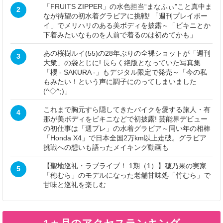
「FRUITS ZIPPER」の水色担当“まなふぃ”こと真中ま
2
なが待望の初水着グラビアに挑戦! 「週刊プレイボー
イ」でメリハリのある美ボディを披露～「ビキニとか
下着みたいなものを人前で着るのは初めてかも」
あの桜樹ルイ(55)の28年ぶりの全裸ショットが「週刊
3
大衆」の袋とじに! 長らく絶版となっていた写真集
「櫻 - SAKURA -」もデジタル限定で発売～「今の私
もみたい！という声に調子にのってしまいました
(^◇^;)」
これまで胸元すら隠してきたバイクを愛する旅人・有
4
那が美ボディをビキニなどで初披露! 芸能界デビュー
の初仕事は「週プレ」の水着グラビア～同い年の相棒
「Honda X4」で日本全国2万km以上走破。グラビア
挑戦への想いも語ったメイキング動画も
【聖地巡礼・ラブライブ！ 1期（1）】穂乃果の実家
5
「穂むら」のモデルになった老舗甘味処「竹むら」で
甘味と巡礼を楽しむ