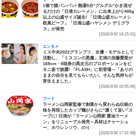
1個で腹パンパン! 熱湯5分“グルグル”かき混ぜ
るだけの「日清カレーメシ」に出来上がり400g
以上の山盛サイズ誕生! 「日清山盛カレーメシ
欧風ビーフ」「日清山盛ハヤシメシ デミグラ
ス」が発売
[2026/3/30 19:25:01]
エンタメ
ミス中央2022グランプリ、女優・モデルとして
活動し、「ミスコンの悪魔」主演の加藤愛梨が
169cm・9頭身の異次元のプロポーションをビ
キニ姿で披露! 「FLASH」に初登場～「ありの
ままの自分を見てもらいたい。そんな気持ちが
芽生えました」
[2026/3/30 18:05:06]
フード
ラーメン山岡家監修で創業から変わらぬ伝統の
味を再現したカップ麺がさらに“濃くて旨い”ス
ープに! 日清が「ラーメン山岡家 醤油ラーメ
ン」をリニューアル発売～具材はチャーシュ
ー、ホウレンソウ、のり
[2026/3/30 17:01:58]