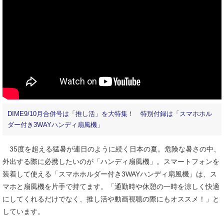
DIME9/10月合併号は「推し活」を大特集！ 特別付録は「スマホホル
ダー付き3WAYハンディ扇風機」
35度を超える猛暑が連日のように続く日本の夏。危険な暑さの中、
外出する際に必携したいのが「ハンディ扇風機」。スマートフォンを
装着して使える「スマホホルダー付き3WAYハンディ扇風機」は、ス
マホと扇風機を片手で持てます。「通勤時や休憩の一時を涼しく快適
にしてくれるだけでなく、推し活や動画視聴の際にもオススメ！」と
しています。