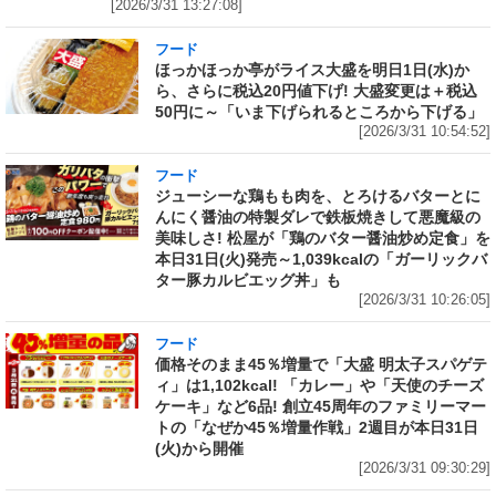
[2026/3/31 13:27:08]
フード
ほっかほっか亭がライス大盛を明日1日(水)か
ら、さらに税込20円値下げ! 大盛変更は＋税込
50円に～「いま下げられるところから下げる」
[2026/3/31 10:54:52]
フード
ジューシーな鶏もも肉を、とろけるバターとに
んにく醤油の特製ダレで鉄板焼きして悪魔級の
美味しさ! 松屋が「鶏のバター醤油炒め定食」を
本日31日(火)発売～1,039kcalの「ガーリックバ
ター豚カルビエッグ丼」も
[2026/3/31 10:26:05]
フード
価格そのまま45％増量で「大盛 明太子スパゲテ
ィ」は1,102kcal! 「カレー」や「天使のチーズ
ケーキ」など6品! 創立45周年のファミリーマー
トの「なぜか45％増量作戦」2週目が本日31日
(火)から開催
[2026/3/31 09:30:29]