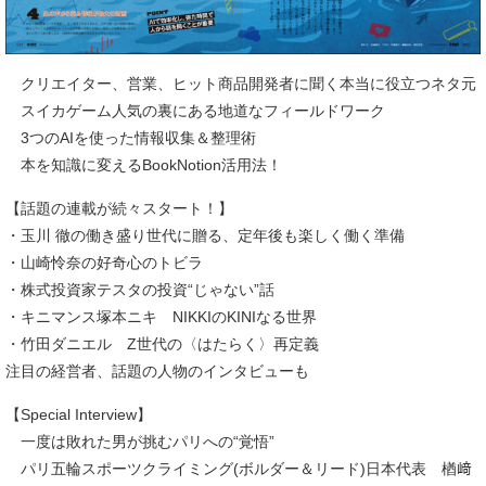
クリエイター、営業、ヒット商品開発者に聞く本当に役立つネタ元
スイカゲーム人気の裏にある地道なフィールドワーク
3つのAIを使った情報収集＆整理術
本を知識に変えるBookNotion活用法！
【話題の連載が続々スタート！】
・玉川 徹の働き盛り世代に贈る、定年後も楽しく働く準備
・山崎怜奈の好奇心のトビラ
・株式投資家テスタの投資“じゃない”話
・キニマンス塚本ニキ NIKKIのKINIなる世界
・竹田ダニエル Z世代の〈はたらく〉再定義
注目の経営者、話題の人物のインタビューも
【Special Interview】
一度は敗れた男が挑むパリへの“覚悟”
パリ五輪スポーツクライミング(ボルダー＆リード)日本代表 楢﨑