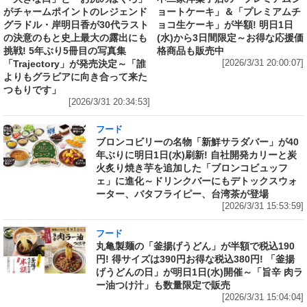
がチャームポイントのレジェンド
ョートケーキ」＆「プレミアムチ
グラドル・岸明日香が30代ラスト
ョコ生ケーキ」が半額! 明日1日
の決意のもと史上最大の露出にも
(水)から3日間限定～お得な応援価
挑戦! 5年ぶり5冊目の写真集
格商品も販売中
「Trajectory」が発売決定～「誰
[2026/3/31 20:00:07]
よりもグラビアに向き合って来た
つもりです」
[2026/3/31 20:34:53]
フード
ブロンコビリーの名物「新鮮サラダバー」が40
年ぶりに明日1日(水)刷新! 自社開発カリーと炭
火炙り焼き芋を追加した「ブロンコビュッフ
ェ」に進化～ドリンクバーにもデトックスウォ
ーター、バタフライピー、台湾茶が登場
[2026/3/31 15:53:59]
フード
丸亀製麺の「釜揚げうどん」が半額で税込190
円! 得サイズは390円お得な税込380円! 「釜揚
げうどんの日」が明日1日(水)開催～「旨辛 肉ラ
ー油つけ汁」も数量限定で販売
[2026/3/31 15:04:04]