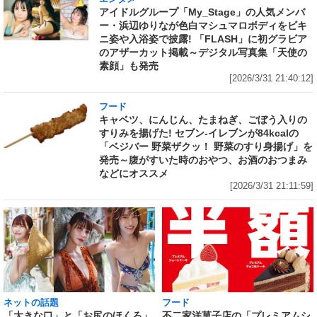
アイドルグループ「My_Stage」の人気メンバ
ー・浜辺ゆりなが色白マシュマロボディをビキ
ニ姿や入浴姿で披露! 「FLASH」に初グラビア
のアザーカット掲載～デジタル写真集「天使の
素顔」も発売
[2026/3/31 21:40:12]
フード
キャベツ、にんじん、たまねぎ、ごぼう入りの
すりみを揚げた! セブン‐イレブンが84kcalの
「ベジバー 野菜ザクッ！ 野菜のすり身揚げ」を
発売～腹がすいた時のおやつ、お酒のおつまみ
などにオススメ
[2026/3/31 21:11:59]
ネットの話題
フード
「大きな口」と「お尻のほくろ」
不二家洋菓子店の「プレミアムシ