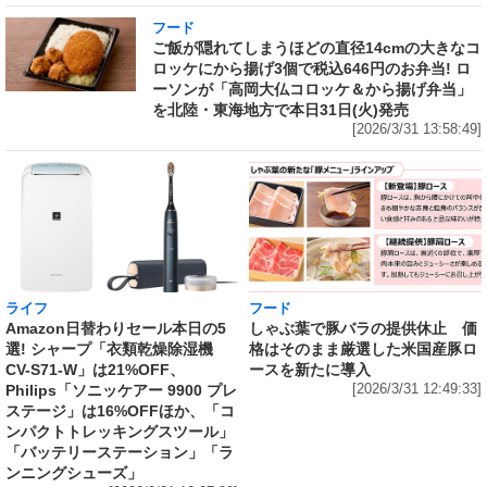
フード
ご飯が隠れてしまうほどの直径14cmの大きなコ
ロッケにから揚げ3個で税込646円のお弁当! ロ
ーソンが「高岡大仏コロッケ＆から揚げ弁当」
を北陸・東海地方で本日31日(火)発売
[2026/3/31 13:58:49]
ライフ
フード
Amazon日替わりセール本日の5
しゃぶ葉で豚バラの提供休止 価
選! シャープ「衣類乾燥除湿機
格はそのまま厳選した米国産豚ロ
CV-S71-W」は21%OFF、
ースを新たに導入
Philips「ソニッケアー 9900 プレ
[2026/3/31 12:49:33]
ステージ」は16%OFFほか、「コ
ンパクトトレッキングスツール」
「バッテリーステーション」「ラ
ンニングシューズ」