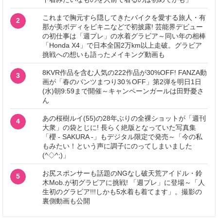
これまで胸元すら隠してきたバイクを愛する旅人・有
2
那が美ボディをビキニなどで初披露! 芸能界デビュー
の初仕事は「週プレ」の水着グラビア～同い年の相棒
「Honda X4」で日本全国2万km以上走破。グラビア
挑戦への想いも語ったメイキング動画も
8KVR作品を含む人気の222作品が30%OFF! FANZA動
3
画が「春のパンツまつり30％OFF」第2弾を明日1日
(水)朝9:59まで開催～キャンペーンガールは田野憂さ
ん
あの桜樹ルイ(55)の28年ぶりの全裸ショットが「週刊
4
大衆」の袋とじに! 長らく絶版となっていた写真集
「櫻 - SAKURA -」もデジタル限定で発売～「今の私
もみたい！という声に調子にのってしまいました
(^◇^;)」
お尻スポンサーも話題のNGなし破天荒アイドル・鈴
5
木Mob.が初グラビアに挑戦! 「週プレ」に登場～「人
生初のグラビア!!!しかも5水着も着てます」。撮影の
裏側動画も公開