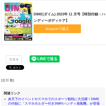
DIME(ダイム) 2023年 11 月号【特別付録：ハ
ンディーボディケア】
リスト
[古川 敦]
関連リンク
炎天下のイベントやスマホでのスポーツ観戦に大活躍！DIME
の付録に「スマホホルダー付き3WAYハンディ扇風機」が登場