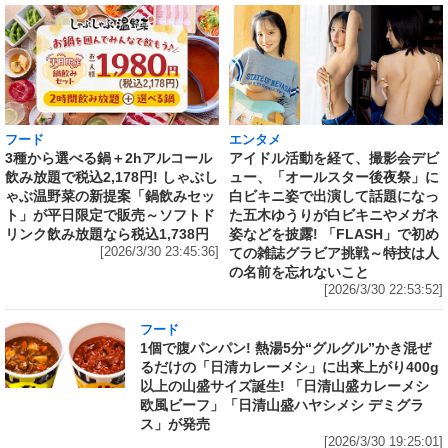
フード
エンタメ
3種から選べる鍋＋2hアルコール
アイドル活動を経て、撮影会デビ
飲み放題で税込2,178円! しゃぶし
ュー、「オールスター後夜祭」に
ゃぶ温野菜の新提案「鍋飲みセッ
白ビキニ姿で出演して話題になっ
ト」が平日限定で販売～ソフトド
た五木ゆうりが白ビキニやメガネ
リンク飲み放題なら税込1,738円
姿などを披露! 「FLASH」で初め
[2026/3/30 23:45:36]
ての雑誌グラビア挑戦～特技は人
の名前を忘れないこと
[2026/3/30 22:53:52]
フード
1個で腹パンパン! 熱湯5分“グルグル”かき混ぜ
るだけの「日清カレーメシ」に出来上がり400g
以上の山盛サイズ誕生! 「日清山盛カレーメシ
欧風ビーフ」「日清山盛ハヤシメシ デミグラ
ス」が発売
[2026/3/30 19:25:01]