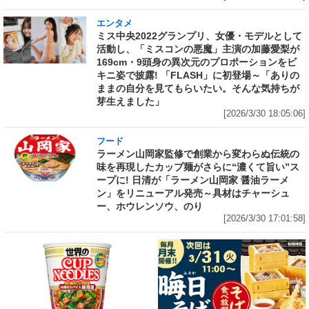
エンタメ
ミス中央2022グランプリ、女優・モデルとして
活動し、「ミスコンの悪魔」主演の加藤愛梨が
169cm・9頭身の異次元のプロポーションをビ
キニ姿で披露! 「FLASH」に初登場～「ありの
ままの自分を見てもらいたい。そんな気持ちが
芽生えました」
[2026/3/30 18:05:06]
フード
ラーメン山岡家監修で創業から変わらぬ伝統の
味を再現したカップ麺がさらに“濃くて旨い”ス
ープに! 日清が「ラーメン山岡家 醤油ラーメ
ン」をリニューアル発売～具材はチャーシュ
ー、ホウレンソウ、のり
[2026/3/30 17:01:58]