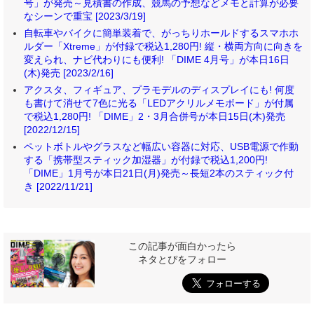
号」が発売～見積書の作成、競馬の予想などメモと計算が必要
なシーンで重宝 [2023/3/19]
自転車やバイクに簡単装着で、がっちりホールドするスマホホ
ルダー「Xtreme」が付録で税込1,280円! 縦・横両方向に向きを
変えられ、ナビ代わりにも便利! 「DIME 4月号」が本日16日
(木)発売 [2023/2/16]
アクスタ、フィギュア、プラモデルのディスプレイにも! 何度
も書けて消せて7色に光る「LEDアクリルメモボード」が付属
で税込1,280円! 「DIME」2・3月合併号が本日15日(木)発売
[2022/12/15]
ペットボトルやグラスなど幅広い容器に対応、USB電源で作動
する「携帯型スティック加湿器」が付録で税込1,200円!
「DIME」1月号が本日21日(月)発売～長短2本のスティック付
き [2022/11/21]
この記事が面白かったら
ネタとぴをフォロー