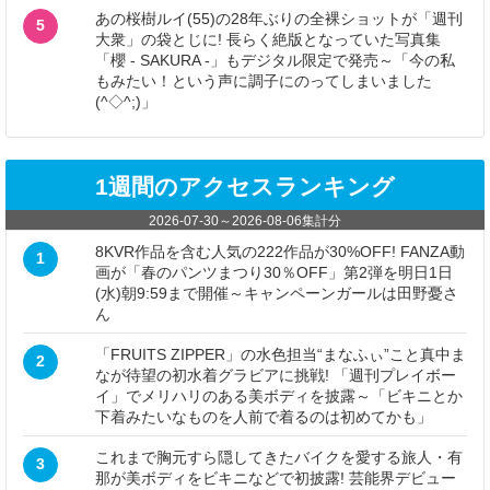
あの桜樹ルイ(55)の28年ぶりの全裸ショットが「週刊
5
大衆」の袋とじに! 長らく絶版となっていた写真集
「櫻 - SAKURA -」もデジタル限定で発売～「今の私
もみたい！という声に調子にのってしまいました
(^◇^;)」
1週間のアクセスランキング
2026-07-30
～
2026-08-06
集計分
8KVR作品を含む人気の222作品が30%OFF! FANZA動
1
画が「春のパンツまつり30％OFF」第2弾を明日1日
(水)朝9:59まで開催～キャンペーンガールは田野憂さ
ん
「FRUITS ZIPPER」の水色担当“まなふぃ”こと真中ま
2
なが待望の初水着グラビアに挑戦! 「週刊プレイボー
イ」でメリハリのある美ボディを披露～「ビキニとか
下着みたいなものを人前で着るのは初めてかも」
これまで胸元すら隠してきたバイクを愛する旅人・有
3
那が美ボディをビキニなどで初披露! 芸能界デビュー