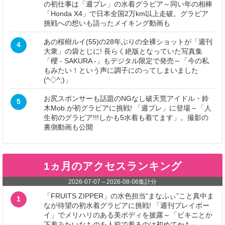
の初仕事は「週プレ」の水着グラビア～同い年の相棒
「Honda X4」で日本全国2万km以上走破。グラビア
挑戦への想いも語ったメイキング動画も
あの桜樹ルイ(55)の28年ぶりの全裸ショットが「週刊
4
大衆」の袋とじに! 長らく絶版となっていた写真集
「櫻 - SAKURA -」もデジタル限定で発売～「今の私
もみたい！という声に調子にのってしまいました
(^◇^;)」
お尻スポンサーも話題のNGなし破天荒アイドル・鈴
5
木Mob.が初グラビアに挑戦! 「週プレ」に登場～「人
生初のグラビア!!!しかも5水着も着てます」。撮影の
裏側動画も公開
1ヵ月のアクセスランキング
2026-07-07
～
2026-08-06
集計分
「FRUITS ZIPPER」の水色担当“まなふぃ”こと真中ま
1
なが待望の初水着グラビアに挑戦! 「週刊プレイボー
イ」でメリハリのある美ボディを披露～「ビキニとか
下着みたいなものを人前で着るのは初めてかも」