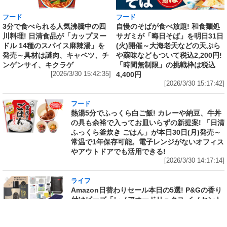
フード
フード
3分で食べられる人気沸騰中の四
自慢のそばが食べ放題! 和食麺処
川料理! 日清食品が「カップヌー
サガミが「晦日そば」を明日31日
ドル 14種のスパイス麻辣湯」を
(火)開催～大海老天などの天ぷら
発売～具材は謎肉、キャベツ、チ
や薬味などもついて税込2,200円!
ンゲンサイ、キクラゲ
「時間無制限」の挑戦枠は税込
[2026/3/30 15:42:35]
4,400円
[2026/3/30 15:17:42]
フード
熱湯5分でふっくら白ご飯! カレーや納豆、牛丼
の具も余裕で入ってお皿いらずの新提案! 「日清
ふっくら釜炊き ごはん」が本日30日(月)発売～
常温で1年保存可能。電子レンジがないオフィス
やアウトドアでも活用できる!
[2026/3/30 14:17:14]
ライフ
Amazon日替わりセール本日の5選! P&Gの香り
付けビーズ「レノアオードリュクス イノセント
リリー＆ジャスミンの香り 詰め替え 920mL」
は27%OFF、アイリスオーヤマ「防災セット 1