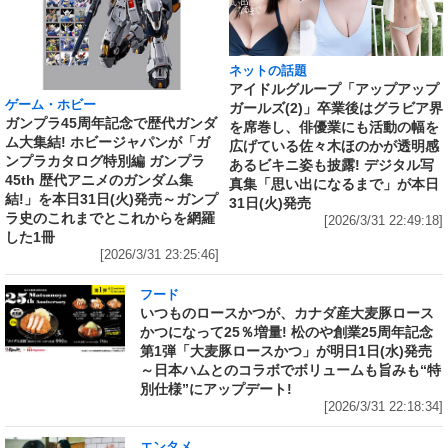
ネットの話題
アイドルグループ「アップアップ
ゲーム・ホビー
ガールズ(2)」卒業後はグラビア界
ガンプラ45周年記念で歴代ガンダ
を席巻し、俳優業にも活動の幅を
ム大集結! ホビージャパンが「ガ
広げている佐々木ほのかが透明感
ンプラカタログ特別編 ガンプラ
あるビキニ姿も披露! デジタル写
45th 歴代アニメのガンダム集
真集「思い出になるまで」が本日
結!」を本日31日(火)発売～ガンプ
31日(火)発売
ラ史のこれまでとこれからを網羅
[2026/3/31 22:49:18]
した1冊
[2026/3/31 23:25:46]
フード
いつものロースかつが、カナダ産大麦豚ロース
かつになって25％増量! 松のや創業25周年記念
第1弾「大麦豚ロースかつ」が明日1日(水)発売
～日本ハムとのコラボでボリュームも旨みも“特
別仕様”にアップデート!
[2026/3/31 22:18:34]
エンタメ