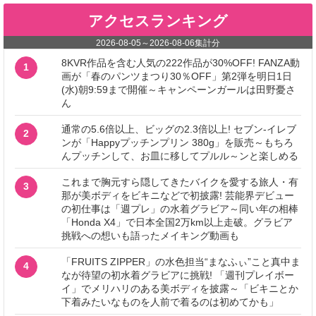
アクセスランキング
2026-08-05
～
2026-08-06
集計分
8KVR作品を含む人気の222作品が30%OFF! FANZA動
1
画が「春のパンツまつり30％OFF」第2弾を明日1日
(水)朝9:59まで開催～キャンペーンガールは田野憂さ
ん
通常の5.6倍以上、ビッグの2.3倍以上! セブン‐イレブ
2
ンが「Happyプッチンプリン 380g」を販売～もちろ
んプッチンして、お皿に移してプルル～ンと楽しめる
これまで胸元すら隠してきたバイクを愛する旅人・有
3
那が美ボディをビキニなどで初披露! 芸能界デビュー
の初仕事は「週プレ」の水着グラビア～同い年の相棒
「Honda X4」で日本全国2万km以上走破。グラビア
挑戦への想いも語ったメイキング動画も
「FRUITS ZIPPER」の水色担当“まなふぃ”こと真中ま
4
なが待望の初水着グラビアに挑戦! 「週刊プレイボー
イ」でメリハリのある美ボディを披露～「ビキニとか
下着みたいなものを人前で着るのは初めてかも」