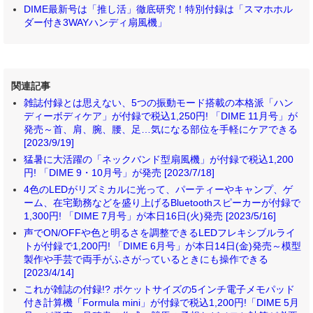
DIME最新号は「推し活」徹底研究！特別付録は「スマホホル
ダー付き3WAYハンディ扇風機」
関連記事
雑誌付録とは思えない、5つの振動モード搭載の本格派「ハン
ディーボディケア」が付録で税込1,250円! 「DIME 11月号」が
発売～首、肩、腕、腰、足…気になる部位を手軽にケアできる
[2023/9/19]
猛暑に大活躍の「ネックバンド型扇風機」が付録で税込1,200
円! 「DIME 9・10月号」が発売 [2023/7/18]
4色のLEDがリズミカルに光って、パーティーやキャンプ、ゲ
ーム、在宅勤務などを盛り上げるBluetoothスピーカーが付録で
1,300円! 「DIME 7月号」が本日16日(火)発売 [2023/5/16]
声でON/OFFや色と明るさを調整できるLEDフレキシブルライ
トが付録で1,200円! 「DIME 6月号」が本日14日(金)発売～模型
製作や手芸で両手がふさがっているときにも操作できる
[2023/4/14]
これが雑誌の付録!? ポケットサイズの5インチ電子メモパッド
付き計算機「Formula mini」が付録で税込1,200円!「DIME 5月