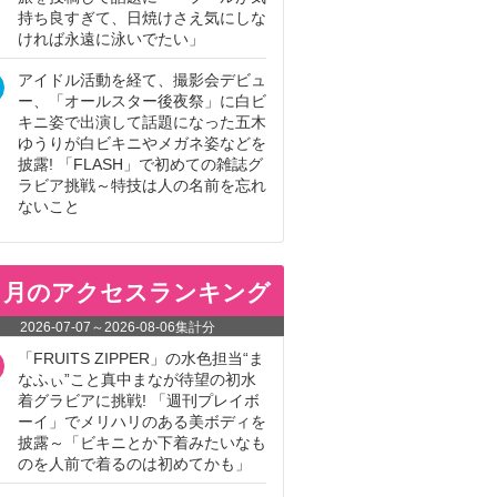
持ち良すぎて、日焼けさえ気にしな
ければ永遠に泳いでたい」
アイドル活動を経て、撮影会デビュ
ー、「オールスター後夜祭」に白ビ
キニ姿で出演して話題になった五木
ゆうりが白ビキニやメガネ姿などを
披露! 「FLASH」で初めての雑誌グ
ラビア挑戦～特技は人の名前を忘れ
ないこと
ヵ月のアクセスランキング
2026-07-07
～
2026-08-06
集計分
「FRUITS ZIPPER」の水色担当“ま
なふぃ”こと真中まなが待望の初水
着グラビアに挑戦! 「週刊プレイボ
ーイ」でメリハリのある美ボディを
披露～「ビキニとか下着みたいなも
のを人前で着るのは初めてかも」