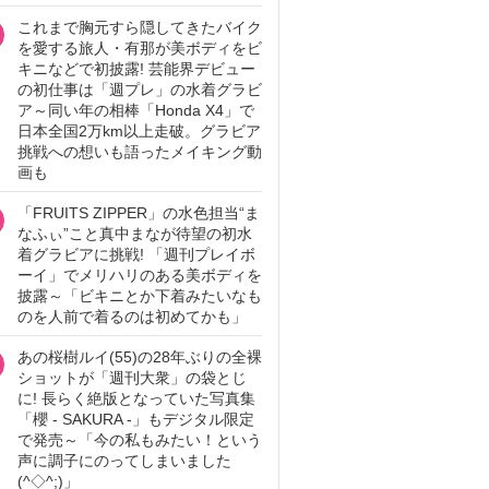
これまで胸元すら隠してきたバイク
を愛する旅人・有那が美ボディをビ
キニなどで初披露! 芸能界デビュー
の初仕事は「週プレ」の水着グラビ
ア～同い年の相棒「Honda X4」で
日本全国2万km以上走破。グラビア
挑戦への想いも語ったメイキング動
画も
「FRUITS ZIPPER」の水色担当“ま
なふぃ”こと真中まなが待望の初水
着グラビアに挑戦! 「週刊プレイボ
ーイ」でメリハリのある美ボディを
披露～「ビキニとか下着みたいなも
のを人前で着るのは初めてかも」
あの桜樹ルイ(55)の28年ぶりの全裸
ショットが「週刊大衆」の袋とじ
に! 長らく絶版となっていた写真集
「櫻 - SAKURA -」もデジタル限定
で発売～「今の私もみたい！という
声に調子にのってしまいました
(^◇^;)」