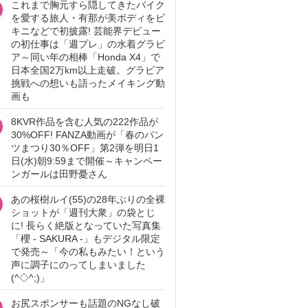
これまで胸元すら隠してきたバイク
を愛する旅人・有那が美ボディをビ
キニなどで初披露! 芸能界デビュー
の初仕事は「週プレ」の水着グラビ
ア～同い年の相棒「Honda X4」で
日本全国2万km以上走破。グラビア
挑戦への想いも語ったメイキング動
画も
8KVR作品を含む人気の222作品が
30%OFF! FANZA動画が「春のパン
ツまつり30％OFF」第2弾を明日1
日(水)朝9:59まで開催～キャンペー
ンガールは田野憂さん
あの桜樹ルイ(55)の28年ぶりの全裸
ショットが「週刊大衆」の袋とじ
に! 長らく絶版となっていた写真集
「櫻 - SAKURA -」もデジタル限定
で発売～「今の私もみたい！という
声に調子にのってしまいました
(^◇^;)」
お尻スポンサーも話題のNGなし破