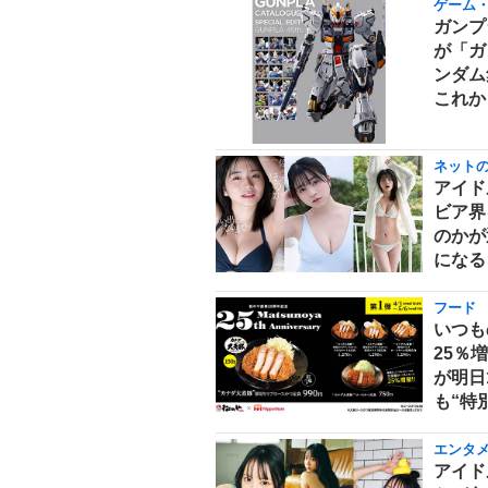
ゲーム
ガンプ
が「ガ
ンダム
これか
ネット
アイド
ビア界
のかが
になる
フード
いつも
25％
が明日
も“特
エンタ
アイド