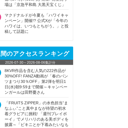
場は「京急平和島 大黒天宝くじ」
マクドナルドが今夏も「ハワイキャ
ンペーン」開催!? 公式Xが「今年の
ハワイは、いつもとちがう。」と投
稿して話題に
週間のアクセスランキング
2026-07-30
～
2026-08-06
集計分
8KVR作品を含む人気の222作品が
30%OFF! FANZA動画が「春のパン
ツまつり30％OFF」第2弾を明日1
日(水)朝9:59まで開催～キャンペー
ンガールは田野憂さん
「FRUITS ZIPPER」の水色担当“ま
なふぃ”こと真中まなが待望の初水
着グラビアに挑戦! 「週刊プレイボ
ーイ」でメリハリのある美ボディを
披露～「ビキニとか下着みたいなも