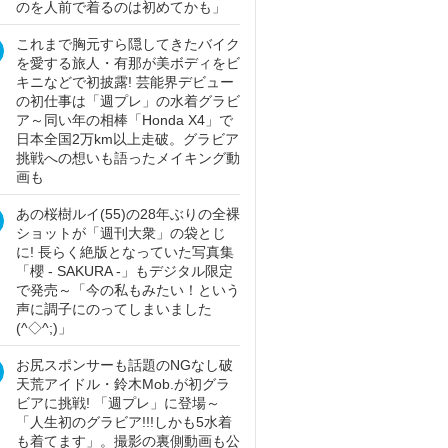
のを人前で着るのは初めてかも」
これまで胸元すら隠してきたバイク
を愛する旅人・有那が美ボディをビ
キニなどで初披露! 芸能界デビュー
の初仕事は「週プレ」の水着グラビ
ア～同い年の相棒「Honda X4」で
日本全国2万km以上走破。グラビア
挑戦への想いも語ったメイキング動
画も
あの桜樹ルイ(55)の28年ぶりの全裸
ショットが「週刊大衆」の袋とじ
に! 長らく絶版となっていた写真集
「櫻 - SAKURA -」もデジタル限定
で発売～「今の私もみたい！という
声に調子にのってしまいました
(^◇^;)」
お尻スポンサーも話題のNGなし破
天荒アイドル・鈴木Mob.が初グラ
ビアに挑戦! 「週プレ」に登場～
「人生初のグラビア!!!しかも5水着
も着てます」。撮影の裏側動画も公