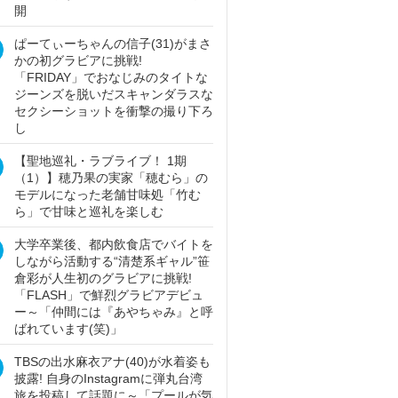
開
ぱーてぃーちゃんの信子(31)がまさ
かの初グラビアに挑戦!
「FRIDAY」でおなじみのタイトな
ジーンズを脱いだスキャンダラスな
セクシーショットを衝撃の撮り下ろ
し
【聖地巡礼・ラブライブ！ 1期
（1）】穂乃果の実家「穂むら」の
モデルになった老舗甘味処「竹む
ら」で甘味と巡礼を楽しむ
大学卒業後、都内飲食店でバイトを
しながら活動する“清楚系ギャル”笹
倉彩が人生初のグラビアに挑戦!
「FLASH」で鮮烈グラビアデビュ
ー～「仲間には『あやちゃみ』と呼
ばれています(笑)」
TBSの出水麻衣アナ(40)が水着姿も
披露! 自身のInstagramに弾丸台湾
旅を投稿して話題に～「プールが気