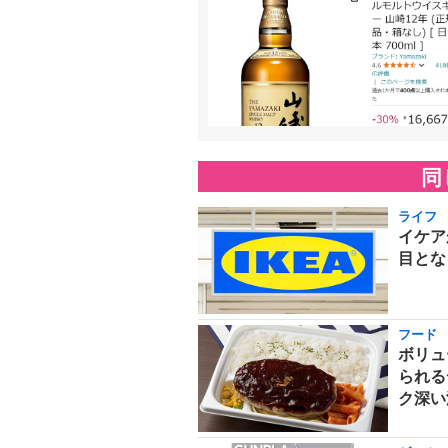
同
ライフ
イケア
目とな
フード
ボリュ
られる
ク深い