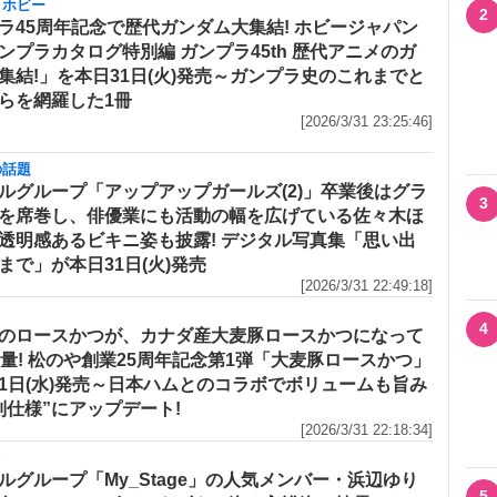
・ホビー
2
ラ45周年記念で歴代ガンダム大集結! ホビージャパン
ンプラカタログ特別編 ガンプラ45th 歴代アニメのガ
集結!」を本日31日(火)発売～ガンプラ史のこれまでと
らを網羅した1冊
[2026/3/31 23:25:46]
の話題
ルグループ「アップアップガールズ(2)」卒業後はグラ
3
を席巻し、俳優業にも活動の幅を広げている佐々木ほ
透明感あるビキニ姿も披露! デジタル写真集「思い出
まで」が本日31日(火)発売
[2026/3/31 22:49:18]
4
のロースかつが、カナダ産大麦豚ロースかつになって
増量! 松のや創業25周年記念第1弾「大麦豚ロースかつ」
1日(水)発売～日本ハムとのコラボでボリュームも旨み
別仕様”にアップデート!
[2026/3/31 22:18:34]
メ
ルグループ「My_Stage」の人気メンバー・浜辺ゆり
5