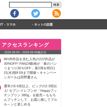
IT・スマホ
ネットの話題
アクセスランキング
2026-08-05
～
2026-08-06
集計分
8KVR作品を含む人気の222作品が
30%OFF! FANZA動画が「春のパン
ツまつり30％OFF」第2弾を明日1
日(水)朝9:59まで開催～キャンペー
ンガールは田野憂さん
通常の5.6倍以上、ビッグの2.3倍以
上! セブン‐イレブンが「Happyプッ
チンプリン 380g」を販売～もちろ
んプッチンして、お皿に移してプル
ル～ンと楽しめる