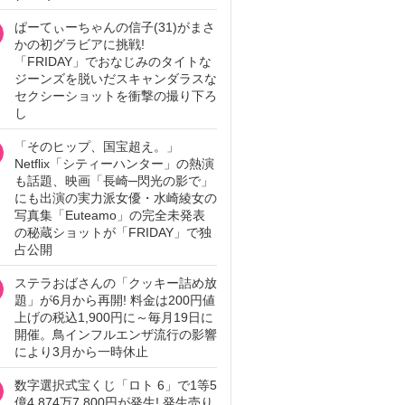
ぱーてぃーちゃんの信子(31)がまさ
かの初グラビアに挑戦!
「FRIDAY」でおなじみのタイトな
ジーンズを脱いだスキャンダラスな
セクシーショットを衝撃の撮り下ろ
し
「そのヒップ、国宝超え。」
Netflix「シティーハンター」の熱演
も話題、映画「長崎─閃光の影で」
にも出演の実力派女優・水崎綾女の
写真集「Euteamo」の完全未発表
の秘蔵ショットが「FRIDAY」で独
占公開
ステラおばさんの「クッキー詰め放
題」が6月から再開! 料金は200円値
上げの税込1,900円に～毎月19日に
開催。鳥インフルエンザ流行の影響
により3月から一時休止
数字選択式宝くじ「ロト 6」で1等5
億4,874万7,800円が発生! 発生売り