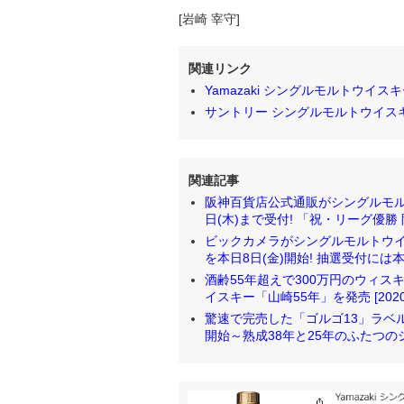
[岩崎 宰守]
関連リンク
Yamazaki シングルモルトウイスキー 
サントリー シングルモルトウイスキー 白
関連記事
阪神百貨店公式通販がシングルモル
日(木)まで受付! 「祝・リーグ優勝 阪
ビックカメラがシングルモルトウイ
を本日8日(金)開始! 抽選受付には本人
酒齢55年超えで300万円のウィス
イスキー「山崎55年」を発売 [2020/1
驚速で完売した「ゴルゴ13」ラベル
開始～熟成38年と25年のふたつのシン