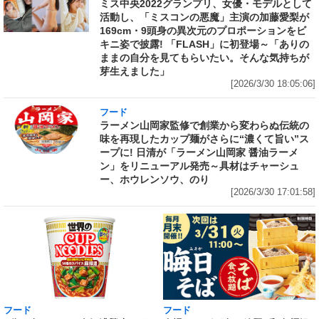
ミス中央2022グランプリ、女優・モデルとして
活動し、「ミスコンの悪魔」主演の加藤愛梨が
169cm・9頭身の異次元のプロポーションをビ
キニ姿で披露! 「FLASH」に初登場～「ありの
ままの自分を見てもらいたい。そんな気持ちが
芽生えました」
[2026/3/30 18:05:06]
フード
ラーメン山岡家監修で創業から変わらぬ伝統の
味を再現したカップ麺がさらに“濃くて旨い”ス
ープに! 日清が「ラーメン山岡家 醤油ラーメ
ン」をリニューアル発売～具材はチャーシュ
ー、ホウレンソウ、のり
[2026/3/30 17:01:58]
フード
フード