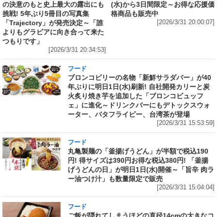
の決意のもと史上最大の露出にも
(水)から3日間限定～お得な応援価
挑戦! 5年ぶり5冊目の写真集
格商品も販売中
「Trajectory」が発売決定～「誰
[2026/3/31 20:00:07]
よりもグラビアに向き合って来た
つもりです」
[2026/3/31 20:34:53]
フード
ブロンコビリーの名物「新鮮サラダバー」が40
年ぶりに明日1日(水)刷新! 自社開発カリーと炭
火炙り焼き芋を追加した「ブロンコビュッフ
ェ」に進化～ドリンクバーにもデトックスウォ
ーター、バタフライピー、台湾茶が登場
[2026/3/31 15:53:59]
フード
丸亀製麺の「釜揚げうどん」が半額で税込190
円! 得サイズは390円お得な税込380円! 「釜揚
げうどんの日」が明日1日(水)開催～「旨辛 肉ラ
ー油つけ汁」も数量限定で販売
[2026/3/31 15:04:04]
フード
ご飯が隠れてしまうほどの直径14cmの大きなコ