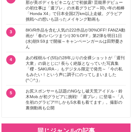
那が美ボディをビキニなどで初披露! 芸能界デビュー
の初仕事は「週プレ」の水着グラビア～同い年の相棒
「Honda X4」で日本全国2万km以上走破。グラビア
挑戦への想いも語ったメイキング動画も
8KVR作品を含む人気の222作品が30%OFF! FANZA動
3
画が「春のパンツまつり30％OFF」第2弾を明日1日
(水)朝9:59まで開催～キャンペーンガールは田野憂さ
ん
あの桜樹ルイ(55)の28年ぶりの全裸ショットが「週刊
4
大衆」の袋とじに! 長らく絶版となっていた写真集
「櫻 - SAKURA -」もデジタル限定で発売～「今の私
もみたい！という声に調子にのってしまいました
(^◇^;)」
お尻スポンサーも話題のNGなし破天荒アイドル・鈴
5
木Mob.が初グラビアに挑戦! 「週プレ」に登場～「人
生初のグラビア!!!しかも5水着も着てます」。撮影の
裏側動画も公開
同じジャンルの記事