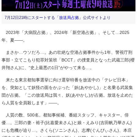
7月12日21時にスタートする「
放送局占拠
」公式サイトより
2023年「大病院占拠」、2024年「新空港占拠」、そして…2025
年、夏――。
まさか…ウソだろ…。あの壮絶な空港占拠事件から1年、警視庁刑
事部・立てこもり犯罪対策班「BCCT」の捜査員となった武蔵三郎(櫻
井翔さん)に、“史上最悪の1日”がやって来る…。
来たる東京都知事選挙に向け選挙特番を放送中の「テレビ日本」
を、突如として妖怪の面をかぶった「妖(あやかし)」と名乗る武装集
団が占拠。「この放送局は我々、妖(あやかし)が占拠。放送を止めた
ら人質を全員殺します」――。
人質の数、500名。都知事候補、番組スタッフ、キャスター、俳
優…。三郎の妻・裕子(比嘉愛未さん)と娘・えみり(吉田帆乃華さん)
にも危機が迫り…。さくら(ソニンさん)、志摩(ぐんぴぃさん)、本庄