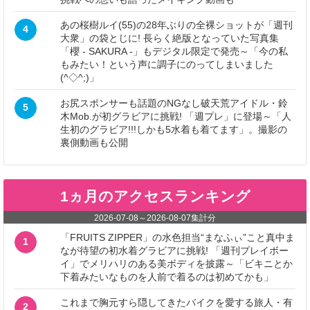
あの桜樹ルイ(55)の28年ぶりの全裸ショットが「週刊
4
大衆」の袋とじに! 長らく絶版となっていた写真集
「櫻 - SAKURA -」もデジタル限定で発売～「今の私
もみたい！という声に調子にのってしまいました
(^◇^;)」
お尻スポンサーも話題のNGなし破天荒アイドル・鈴
5
木Mob.が初グラビアに挑戦! 「週プレ」に登場～「人
生初のグラビア!!!しかも5水着も着てます」。撮影の
裏側動画も公開
1ヵ月のアクセスランキング
2026-07-08
～
2026-08-07
集計分
「FRUITS ZIPPER」の水色担当“まなふぃ”こと真中ま
1
なが待望の初水着グラビアに挑戦! 「週刊プレイボー
イ」でメリハリのある美ボディを披露～「ビキニとか
下着みたいなものを人前で着るのは初めてかも」
これまで胸元すら隠してきたバイクを愛する旅人・有
2