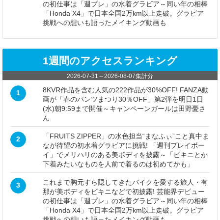
の初仕事は「週プレ」の水着グラビア～同い年の相棒
「Honda X4」で日本全国2万km以上走破。グラビア
挑戦への想いも語ったメイキング動画も
1週間のアクセスランキング
2026-07-31
～
2026-08-07
集計分
8KVR作品を含む人気の222作品が30%OFF! FANZA動
1
画が「春のパンツまつり30％OFF」第2弾を明日1日
(水)朝9:59まで開催～キャンペーンガールは田野憂さ
ん
「FRUITS ZIPPER」の水色担当“まなふぃ”こと真中ま
2
なが待望の初水着グラビアに挑戦! 「週刊プレイボー
イ」でメリハリのある美ボディを披露～「ビキニとか
下着みたいなものを人前で着るのは初めてかも」
これまで胸元すら隠してきたバイクを愛する旅人・有
3
那が美ボディをビキニなどで初披露! 芸能界デビュー
の初仕事は「週プレ」の水着グラビア～同い年の相棒
「Honda X4」で日本全国2万km以上走破。グラビア
挑戦への想いも語ったメイキング動画も