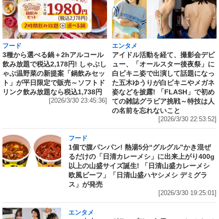
フード
エンタメ
3種から選べる鍋＋2hアルコール
アイドル活動を経て、撮影会デビ
飲み放題で税込2,178円! しゃぶし
ュー、「オールスター後夜祭」に
ゃぶ温野菜の新提案「鍋飲みセッ
白ビキニ姿で出演して話題になっ
ト」が平日限定で販売～ソフトド
た五木ゆうりが白ビキニやメガネ
リンク飲み放題なら税込1,738円
姿などを披露! 「FLASH」で初め
[2026/3/30 23:45:36]
ての雑誌グラビア挑戦～特技は人
の名前を忘れないこと
[2026/3/30 22:53:52]
フード
1個で腹パンパン! 熱湯5分“グルグル”かき混ぜ
るだけの「日清カレーメシ」に出来上がり400g
以上の山盛サイズ誕生! 「日清山盛カレーメシ
欧風ビーフ」「日清山盛ハヤシメシ デミグラ
ス」が発売
[2026/3/30 19:25:01]
エンタメ