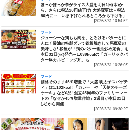
ほっかほっか亭がライス大盛を明日1日(水)か
ら、さらに税込20円値下げ! 大盛変更は＋税込
50円に～「いま下げられるところから下げる」
[2026/3/31 10:54:52]
フード
ジューシーな鶏もも肉を、とろけるバターとに
んにく醤油の特製ダレで鉄板焼きして悪魔級の
美味しさ! 松屋が「鶏のバター醤油炒め定食」を
本日31日(火)発売～1,039kcalの「ガーリックバ
ター豚カルビエッグ丼」も
[2026/3/31 10:26:05]
フード
価格そのまま45％増量で「大盛 明太子スパゲテ
ィ」は1,102kcal! 「カレー」や「天使のチーズ
ケーキ」など6品! 創立45周年のファミリーマー
トの「なぜか45％増量作戦」2週目が本日31日
(火)から開催
[2026/3/31 09:30:29]