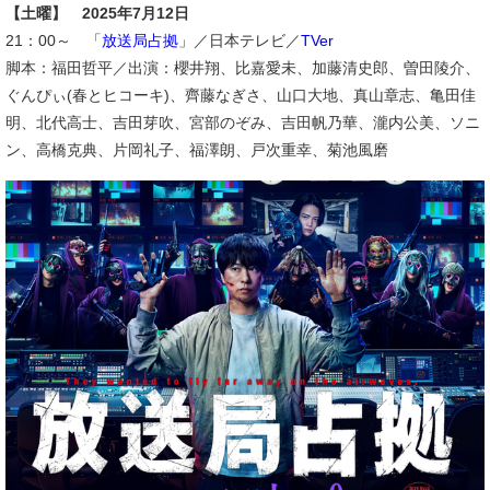
【土曜】 2025年7月12日
21：00～ 「
放送局占拠
」／日本テレビ／
TVer
脚本：福田哲平／出演：櫻井翔、比嘉愛未、加藤清史郎、曽田陵介、
ぐんぴぃ(春とヒコーキ)、齊藤なぎさ、山口大地、真山章志、亀田佳
明、北代高士、吉田芽吹、宮部のぞみ、吉田帆乃華、瀧内公美、ソニ
ン、高橋克典、片岡礼子、福澤朗、戸次重幸、菊池風磨