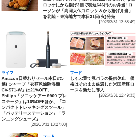
ロッケにから揚げ3個で税込646円のお弁当! ロ
ーソンが「高岡大仏コロッケ＆から揚げ弁当」
を北陸・東海地方で本日31日(火)発売
[2026/3/31 13:58:49]
ライフ
フード
Amazon日替わりセール本日の5
しゃぶ葉で豚バラの提供休止 価
選! シャープ「衣類乾燥除湿機
格はそのまま厳選した米国産豚ロ
CV-S71-W」は21%OFF、
ースを新たに導入
Philips「ソニッケアー 9900 プレ
[2026/3/31 12:49:33]
ステージ」は16%OFFほか、「コ
ンパクトトレッキングスツール」
「バッテリーステーション」「ラ
ンニングシューズ」
[2026/3/31 13:27:08]
フード