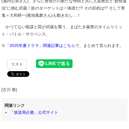
(瀧内公美さん)、さらに警視庁の新たな仲間と共に人質救出と“妖怪退
治”に挑む武蔵！妖のターゲットは一体誰だ!? その目的は!? そして青
鬼＝大和耕一(菊池風磨さん)も動き出し…！
かつてない陰謀と罠が武蔵を襲う、まばたき厳禁のタイムリミッ
ト・バトル・サスペンス。
※
「2025年夏ドラマ」関連記事はこちら
で、まとめて見られます。
リスト
[古川 敦]
関連リンク
「放送局占拠」公式サイト