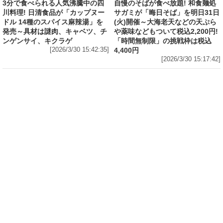
3分で食べられる人気沸騰中の四
自慢のそばが食べ放題! 和食麺処
川料理! 日清食品が「カップヌー
サガミが「晦日そば」を明日31日
ドル 14種のスパイス麻辣湯」を
(火)開催～大海老天などの天ぷら
発売～具材は謎肉、キャベツ、チ
や薬味などもついて税込2,200円!
ンゲンサイ、キクラゲ
「時間無制限」の挑戦枠は税込
[2026/3/30 15:42:35]
4,400円
[2026/3/30 15:17:42]
フード
熱湯5分でふっくら白ご飯! カレーや納豆、牛丼
の具も余裕で入ってお皿いらずの新提案! 「日清
ふっくら釜炊き ごはん」が本日30日(月)発売～
常温で1年保存可能。電子レンジがないオフィス
やアウトドアでも活用できる!
[2026/3/30 14:17:14]
ライフ
Amazon日替わりセール本日の5選! P&Gの香り
付けビーズ「レノアオードリュクス イノセント
リリー＆ジャスミンの香り 詰め替え 920mL」
は27%OFF、アイリスオーヤマ「防災セット 1
人用31点」は32%OFFなど
[2026/3/30 14:06:08]