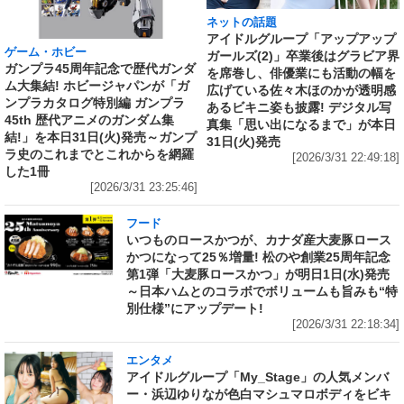
ネットの話題
アイドルグループ「アップアップ
ゲーム・ホビー
ガールズ(2)」卒業後はグラビア界
ガンプラ45周年記念で歴代ガンダ
を席巻し、俳優業にも活動の幅を
ム大集結! ホビージャパンが「ガ
広げている佐々木ほのかが透明感
ンプラカタログ特別編 ガンプラ
あるビキニ姿も披露! デジタル写
45th 歴代アニメのガンダム集
真集「思い出になるまで」が本日
結!」を本日31日(火)発売～ガンプ
31日(火)発売
ラ史のこれまでとこれからを網羅
[2026/3/31 22:49:18]
した1冊
[2026/3/31 23:25:46]
フード
いつものロースかつが、カナダ産大麦豚ロース
かつになって25％増量! 松のや創業25周年記念
第1弾「大麦豚ロースかつ」が明日1日(水)発売
～日本ハムとのコラボでボリュームも旨みも“特
別仕様”にアップデート!
[2026/3/31 22:18:34]
エンタメ
アイドルグループ「My_Stage」の人気メンバ
ー・浜辺ゆりなが色白マシュマロボディをビキ