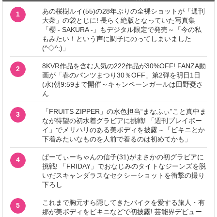
あの桜樹ルイ(55)の28年ぶりの全裸ショットが「週刊
1
大衆」の袋とじに! 長らく絶版となっていた写真集
「櫻 - SAKURA -」もデジタル限定で発売～「今の私
もみたい！という声に調子にのってしまいました
(^◇^;)」
8KVR作品を含む人気の222作品が30%OFF! FANZA動
2
画が「春のパンツまつり30％OFF」第2弾を明日1日
(水)朝9:59まで開催～キャンペーンガールは田野憂さ
ん
「FRUITS ZIPPER」の水色担当“まなふぃ”こと真中ま
3
なが待望の初水着グラビアに挑戦! 「週刊プレイボー
イ」でメリハリのある美ボディを披露～「ビキニとか
下着みたいなものを人前で着るのは初めてかも」
ぱーてぃーちゃんの信子(31)がまさかの初グラビアに
4
挑戦! 「FRIDAY」でおなじみのタイトなジーンズを脱
いだスキャンダラスなセクシーショットを衝撃の撮り
下ろし
これまで胸元すら隠してきたバイクを愛する旅人・有
5
那が美ボディをビキニなどで初披露! 芸能界デビュー