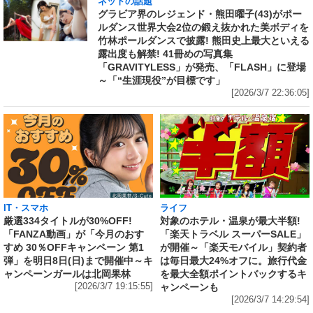
ネットの話題
グラビア界のレジェンド・熊田曜子(43)がポー
ルダンス世界大会2位の鍛え抜かれた美ボディを
竹林ポールダンスで披露! 熊田史上最大といえる
露出度も解禁! 41冊めの写真集
「GRAVITYLESS」が発売、「FLASH」に登場
～「“生涯現役”が目標です」
[2026/3/7 22:36:05]
IT・スマホ
ライフ
厳選334タイトルが30%OFF!
対象のホテル・温泉が最大半額!
「FANZA動画」が「今月のおす
「楽天トラベル スーパーSALE」
すめ 30％OFFキャンペーン 第1
が開催～「楽天モバイル」契約者
弾」を明日8日(日)まで開催中～キ
は毎日最大24%オフに。旅行代金
ャンペーンガールは北岡果林
を最大全額ポイントバックするキ
[2026/3/7 19:15:55]
ャンペーンも
[2026/3/7 14:29:54]