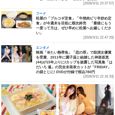
[2026/3/11 23:37:57]
フード
松屋の「プルコギ定食」「牛焼肉ピリ辛炒め定
食」が今週末を目処に順次終売 「最後にもう
一度って方は、ぜひ早めに松屋へお越しくださ
い」
[2026/3/11 22:47:20]
エンタメ
映画「冷たい熱帯魚」「恋の罪」で助演女優賞
を受賞、2011年に園子温と結婚した神楽坂恵
(44)が15年ぶりにIカップを披露した写真集「は
だいろ 遙」の完全未発表カットが「FRIDAY」
の袋とじに! DVDが付録で税込780円
[2026/3/11 22:16:33]