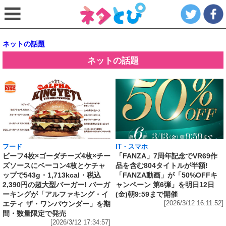
ネットの話題
ネットの話題
フード
IT・スマホ
ビーフ4枚×ゴーダチーズ4枚×チー
「FANZA」7周年記念でVR69作
ズソースにベーコン4枚とケチャ
品を含む804タイトルが半額!
ップで543g・1,713kcal・税込
「FANZA動画」が「50%OFFキ
2,390円の超大型バーガー! バーガ
ャンペーン 第6弾」を明日12日
ーキングが「アルファキング・イ
(金)朝9:59まで開催
エティ ザ・ワンパウンダー」を期
[2026/3/12 16:11:52]
間・数量限定で発売
[2026/3/12 17:34:57]