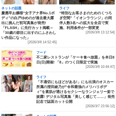
ネットの話題
ライフ
慶應卒お嬢様“女子アナ界No.1ボ
“特別なお客さまのためのくつろ
ディ”の白戸ゆめのが過去最大露
ぎ空間”「イオンラウンジ」の同
出に挑んだ初写真集が発売!
伴人数3名への拡大を全店で実
「FLASH」に先行カット掲載～
施、利用条件が一部変更
「30歳の節目に出すのにふさわし
[2026/3/8 13:12:54]
い作品になった」
[2026/3/8 14:52:45]
フード
不二家レストランが「ケーキ食べ放題」を本日8
日(日)開催! 「8」のつく日限定で実施
[2026/3/8 10:44:47]
ライフ
「不適切にもほどがある!」にも出演のオスカー
所属の澄田綾乃が“令和最強のメリハリボデ
ィ”を素肌が透けるセクシーなランジェリー姿で
披露! デジタル写真集「美しく感じて……」発売
記念で誌面カット公開
[2026/3/7 23:56:12]