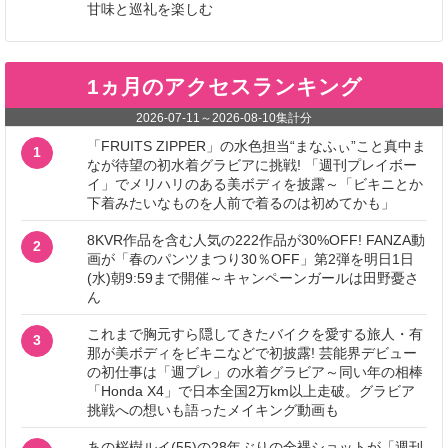
甘味と巡礼を楽しむ
1ヵ月のアクセスランキング
2026-07-11
～
2026-08-10
集計分
「FRUITS ZIPPER」の水色担当“まなふぃ”こと真中ま
1
なが待望の初水着グラビアに挑戦! 「週刊プレイボー
イ」でメリハリのある美ボディを披露～「ビキニとか
下着みたいなものを人前で着るのは初めてかも」
8KVR作品を含む人気の222作品が30%OFF! FANZA動
2
画が「春のパンツまつり30％OFF」第2弾を明日1日
(水)朝9:59まで開催～キャンペーンガールは田野憂さ
ん
これまで胸元すら隠してきたバイクを愛する旅人・有
3
那が美ボディをビキニなどで初披露! 芸能界デビュー
の初仕事は「週プレ」の水着グラビア～同い年の相棒
「Honda X4」で日本全国2万km以上走破。グラビア
挑戦への想いも語ったメイキング動画も
あの桜樹ルイ(55)の28年ぶりの全裸ショットが「週刊