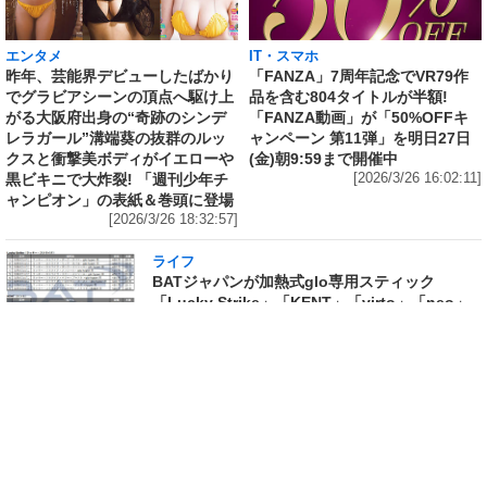
エンタメ
IT・スマホ
昨年、芸能界デビューしたばかり
「FANZA」7周年記念でVR79作
でグラビアシーンの頂点へ駆け上
品を含む804タイトルが半額!
がる大阪府出身の“奇跡のシンデ
「FANZA動画」が「50%OFFキ
レラガール”溝端葵の抜群のルッ
ャンペーン 第11弾」を明日27日
クスと衝撃美ボディがイエローや
(金)朝9:59まで開催中
黒ビキニで大炸裂! 「週刊少年チ
[2026/3/26 16:02:11]
ャンピオン」の表紙＆巻頭に登場
[2026/3/26 18:32:57]
ライフ
BATジャパンが加熱式glo専用スティック
「Lucky Strike」「KENT」「virto」「neo」
全38銘柄の価格据え置きを決定
[2026/3/26 15:41:51]
ネットの話題
沢尻エリカが30代最後の年に約20年ぶりの写真
集でスッピンや、サーフィン、イルカと戯れる
人魚のようなスキンダイビングシーンも! 完全セ
ルフプロデュースで撮影カット数1万超えの写真