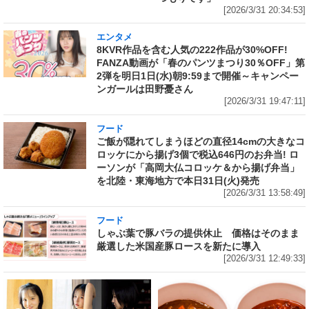
[2026/3/31 20:34:53]
エンタメ
8KVR作品を含む人気の222作品が30%OFF!
FANZA動画が「春のパンツまつり30％OFF」第
2弾を明日1日(水)朝9:59まで開催～キャンペー
ンガールは田野憂さん
[2026/3/31 19:47:11]
フード
ご飯が隠れてしまうほどの直径14cmの大きなコ
ロッケにから揚げ3個で税込646円のお弁当! ロ
ーソンが「高岡大仏コロッケ＆から揚げ弁当」
を北陸・東海地方で本日31日(火)発売
[2026/3/31 13:58:49]
フード
しゃぶ葉で豚バラの提供休止 価格はそのまま
厳選した米国産豚ロースを新たに導入
[2026/3/31 12:49:33]