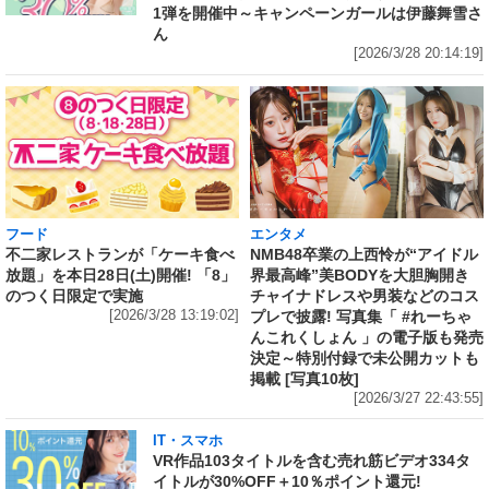
1弾を開催中～キャンペーンガールは伊藤舞雪さ
ん
[2026/3/28 20:14:19]
フード
エンタメ
不二家レストランが「ケーキ食べ
NMB48卒業の上西怜が“アイドル
放題」を本日28日(土)開催! 「8」
界最高峰”美BODYを大胆胸開き
のつく日限定で実施
チャイナドレスや男装などのコス
[2026/3/28 13:19:02]
プレで披露! 写真集「 #れーちゃ
んこれくしょん 」の電子版も発売
決定～特別付録で未公開カットも
掲載 [写真10枚]
[2026/3/27 22:43:55]
IT・スマホ
VR作品103タイトルを含む売れ筋ビデオ334タ
イトルが30%OFF＋10％ポイント還元!