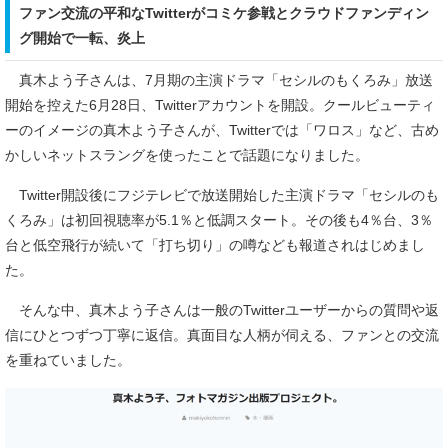
ファン交流の平和なTwitterがコミケ参戦とクラウドファンディン
グ開始で一転、炎上
真木よう子さんは、7月期の主演ドラマ「セシルのもくろみ」放送
開始を控えた6月28日、Twitterアカウントを開設。クールビューティ
ーのイメージの真木よう子さんが、Twitterでは「ワロス」など、古め
かしいネットスラングを使ったことで話題になりました。
Twitter開設後にフジテレビで放送開始した主演ドラマ「セシルのも
くろみ」は初回視聴率が5.1％と低調スタート。その後も4％台、3％
台と低空飛行が続いて「打ち切り」の噂なども報道されはじめまし
た。
そんな中、真木よう子さんは一般のTwitterユーザーからの質問や返
信にひとつずつ丁寧に返信。真面目な人柄が伺える、ファンとの交流
を重ねていました。