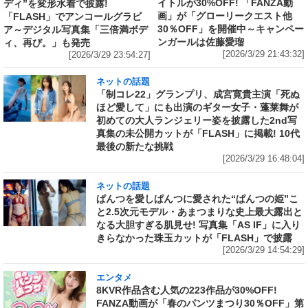
イトルが30%OFF! 「FANZA動
ディ”を変形水着で披露!
画」が「グローリークエスト他
「FLASH」でアンコールグラビ
30％OFF」を開催中～キャンペー
ア～デジタル写真集「三倍満ボデ
ンガールは佐藤愛瑠
ィ、再び。」も発売
[2026/3/29 21:43:32]
[2026/3/29 23:54:27]
ネットの話題
「制コレ22」グランプリ、成宮寛貴主演「死ぬ
ほど愛して」にも出演のギター女子・蓬莱舞が
初めての大人ランジェリー姿を披露した2nd写
真集の未公開カットが「FLASH」に掲載! 10代
最後の新たな挑戦
[2026/3/29 16:48:04]
ネットの話題
ぱんつを愛しぱんつに愛された“ぱんつの姫”こ
と2.5次元モデル・あまつまりな史上最大露出と
なる大胆すぎる肌見せ! 写真集「AS IF」に入り
きらなかった珠玉カットが「FLASH」で披露
[2026/3/29 14:54:29]
エンタメ
8KVR作品含む人気の223作品が30%OFF!
FANZA動画が「春のパンツまつり30％OFF」第