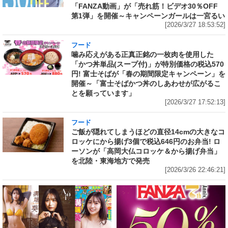
「FANZA動画」が「売れ筋！ビデオ30％OFF
第1弾」を開催～キャンペーンガールは一宮るい
[2026/3/27 18:53:52]
フード
噛み応えがある正真正銘の一枚肉を使用した
「かつ丼単品(スープ付)」が特別価格の税込570
円! 富士そばが「春の期間限定キャンペーン」を
開催～「富士そばかつ丼のしあわせが広がるこ
とを願っています」
[2026/3/27 17:52:13]
フード
ご飯が隠れてしまうほどの直径14cmの大きなコ
ロッケにから揚げ3個で税込646円のお弁当! ロ
ーソンが「高岡大仏コロッケ＆から揚げ弁当」
を北陸・東海地方で発売
[2026/3/26 22:46:21]