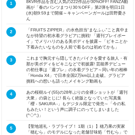
8KVR作品を含む人気の222作品が30%OFF! FANZA動
1
画が「春のパンツまつり30％OFF」第2弾を明日1日
(水)朝9:59まで開催～キャンペーンガールは田野憂さ
ん
「FRUITS ZIPPER」の水色担当“まなふぃ”こと真中ま
2
なが待望の初水着グラビアに挑戦! 「週刊プレイボー
イ」でメリハリのある美ボディを披露～「ビキニとか
下着みたいなものを人前で着るのは初めてかも」
これまで胸元すら隠してきたバイクを愛する旅人・有
3
那が美ボディをビキニなどで初披露! 芸能界デビュー
の初仕事は「週プレ」の水着グラビア～同い年の相棒
「Honda X4」で日本全国2万km以上走破。グラビア
挑戦への想いも語ったメイキング動画も
あの桜樹ルイ(55)の28年ぶりの全裸ショットが「週刊
4
大衆」の袋とじに! 長らく絶版となっていた写真集
「櫻 - SAKURA -」もデジタル限定で発売～「今の私
もみたい！という声に調子にのってしまいました
(^◇^;)」
【聖地巡礼・ラブライブ！ 1期（1）】穂乃果の実家
5
「穂むら」のモデルになった老舗甘味処「竹むら」で