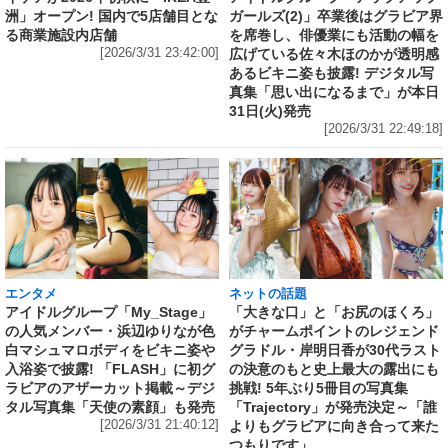
洲」オープン! 国内で5店舗目とな
ガールズ(2)」卒業後はグラビア界
る商業施設内店舗
を席巻し、俳優業にも活動の幅を
[2026/3/31 23:42:00]
広げている佐々木ほのかが透明感
あるビキニ姿も披露! デジタル写
真集「思い出になるまで」が本日
31日(火)発売
[2026/3/31 22:49:18]
エンタメ
ネットの話題
アイドルグループ「My_Stage」
「大きな口」と「お尻のほくろ」
の人気メンバー・浜辺ゆりなが色
がチャームポイントのレジェンド
白マシュマロボディをビキニ姿や
グラドル・岸明日香が30代ラスト
入浴姿で披露! 「FLASH」に初グ
の決意のもと史上最大の露出にも
ラビアのアザーカット掲載～デジ
挑戦! 5年ぶり5冊目の写真集
タル写真集「天使の素顔」も発売
「Trajectory」が発売決定～「誰
[2026/3/31 21:40:12]
よりもグラビアに向き合って来た
つもりです」