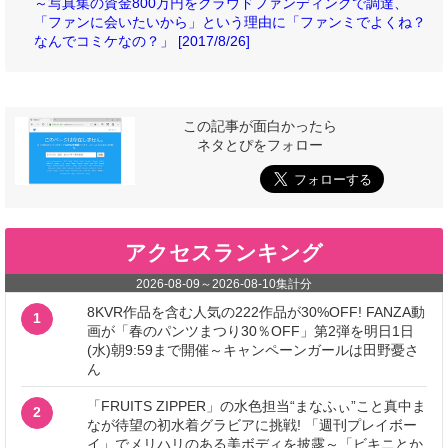
～写真集の資金800万円をクラウドファンディングで調達、
「ファンに会いたいから」という理由に「ファンミでよくね？
なんでコミケなの？」 [2017/8/26]
この記事が面白かったら
ネタとぴをフォロー
アクセスランキング
2026-08-09
～
2026-08-10
集計分
8KVR作品を含む人気の222作品が30%OFF! FANZA動
1
画が「春のパンツまつり30％OFF」第2弾を明日1日
(水)朝9:59まで開催～キャンペーンガールは田野憂さ
ん
「FRUITS ZIPPER」の水色担当“まなふぃ”こと真中ま
2
なが待望の初水着グラビアに挑戦! 「週刊プレイボー
イ」でメリハリのある美ボディを披露～「ビキニとか