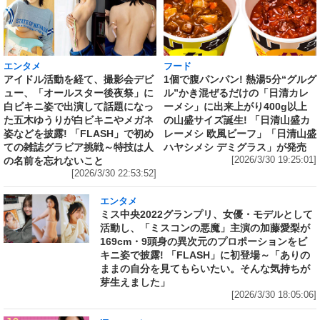
エンタメ
フード
アイドル活動を経て、撮影会デビ
1個で腹パンパン! 熱湯5分“グルグ
ュー、「オールスター後夜祭」に
ル”かき混ぜるだけの「日清カレ
白ビキニ姿で出演して話題になっ
ーメシ」に出来上がり400g以上
た五木ゆうりが白ビキニやメガネ
の山盛サイズ誕生! 「日清山盛カ
姿などを披露! 「FLASH」で初め
レーメシ 欧風ビーフ」「日清山盛
ての雑誌グラビア挑戦～特技は人
ハヤシメシ デミグラス」が発売
の名前を忘れないこと
[2026/3/30 19:25:01]
[2026/3/30 22:53:52]
エンタメ
ミス中央2022グランプリ、女優・モデルとして
活動し、「ミスコンの悪魔」主演の加藤愛梨が
169cm・9頭身の異次元のプロポーションをビ
キニ姿で披露! 「FLASH」に初登場～「ありの
ままの自分を見てもらいたい。そんな気持ちが
芽生えました」
[2026/3/30 18:05:06]