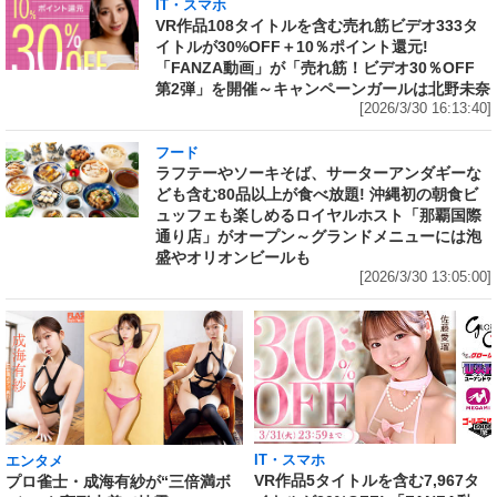
IT・スマホ
VR作品108タイトルを含む売れ筋ビデオ333タ
イトルが30%OFF＋10％ポイント還元!
「FANZA動画」が「売れ筋！ビデオ30％OFF
第2弾」を開催～キャンペーンガールは北野未奈
[2026/3/30 16:13:40]
フード
ラフテーやソーキそば、サーターアンダギーな
ども含む80品以上が食べ放題! 沖縄初の朝食ビ
ュッフェも楽しめるロイヤルホスト「那覇国際
通り店」がオープン～グランドメニューには泡
盛やオリオンビールも
[2026/3/30 13:05:00]
IT・スマホ
エンタメ
VR作品5タイトルを含む7,967タ
プロ雀士・成海有紗が“三倍満ボ