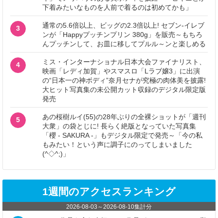
下着みたいなものを人前で着るのは初めてかも」
通常の5.6倍以上、ビッグの2.3倍以上! セブン‐イレブ
3
ンが「Happyプッチンプリン 380g」を販売～もちろ
んプッチンして、お皿に移してプルル～ンと楽しめる
ミス・インターナショナル日本大会ファイナリスト、
4
映画「レディ加賀」やスマスロ「Lラブ嬢3」に出演
の“日本一の神ボディ”奈月セナが究極の肉体美を披露!
大ヒット写真集の未公開カット収録のデジタル限定版
発売
あの桜樹ルイ(55)の28年ぶりの全裸ショットが「週刊
5
大衆」の袋とじに! 長らく絶版となっていた写真集
「櫻 - SAKURA -」もデジタル限定で発売～「今の私
もみたい！という声に調子にのってしまいました
(^◇^;)」
1週間のアクセスランキング
2026-08-03
～
2026-08-10
集計分