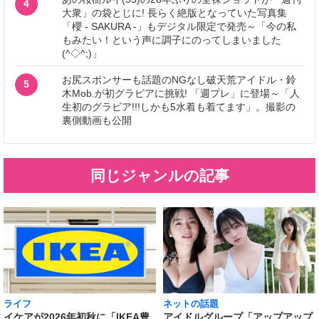
4
大衆」の袋とじに! 長らく絶版となっていた写真集
「櫻 - SAKURA -」もデジタル限定で発売～「今の私
もみたい！という声に調子にのってしまいました
(^◇^;)」
お尻スポンサーも話題のNGなし破天荒アイドル・鈴
5
木Mob.が初グラビアに挑戦! 「週プレ」に登場～「人
生初のグラビア!!!しかも5水着も着てます」。撮影の
裏側動画も公開
同じジャンルの記事
ライフ
ネットの話題
イケアが2026年初秋に「IKEA豊
アイドルグループ「アップアップ