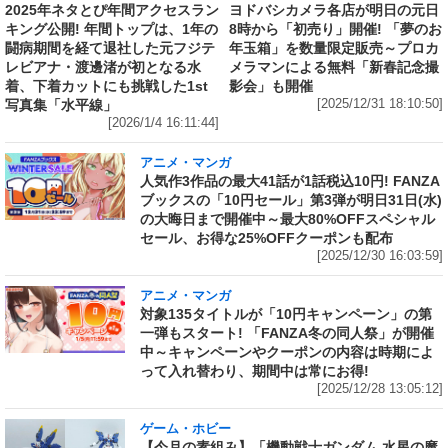
ヨドバシカメラ各店が明日の元日
2025年ネタとぴ年間アクセスラン
8時から「初売り」開催! 「夢のお
キング公開! 年間トップは、1年の
年玉箱」を数量限定販売～プロカ
闘病期間を経て退社した元フジテ
メラマンによる無料「新春記念撮
レビアナ・渡邊渚が初となる水
影会」も開催
着、下着カットにも挑戦した1st
[2025/12/31 18:10:50]
写真集「水平線」
[2026/1/4 16:11:44]
アニメ・マンガ
人気作3作品の最大41話が1話税込10円! FANZA
ブックスの「10円セール」第3弾が明日31日(水)
の大晦日まで開催中～最大80%OFFスペシャル
セール、お得な25%OFFクーポンも配布
[2025/12/30 16:03:59]
アニメ・マンガ
対象135タイトルが「10円キャンペーン」の第
一弾もスタート! 「FANZA冬の同人祭」が開催
中～キャンペーンやクーポンの内容は時期によ
って入れ替わり、期間中は常にお得!
[2025/12/28 13:05:12]
ゲーム・ホビー
【今月の素組み】「機動戦士ガンダム 水星の魔