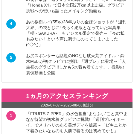
「Honda X4」で日本全国2万km以上走破。グラビア
挑戦への想いも語ったメイキング動画も
あの桜樹ルイ(55)の28年ぶりの全裸ショットが「週刊
4
大衆」の袋とじに! 長らく絶版となっていた写真集
「櫻 - SAKURA -」もデジタル限定で発売～「今の私
もみたい！という声に調子にのってしまいました
(^◇^;)」
お尻スポンサーも話題のNGなし破天荒アイドル・鈴
5
木Mob.が初グラビアに挑戦! 「週プレ」に登場～「人
生初のグラビア!!!しかも5水着も着てます」。撮影の
裏側動画も公開
1ヵ月のアクセスランキング
2026-07-07
～
2026-08-06
集計分
「FRUITS ZIPPER」の水色担当“まなふぃ”こと真中ま
1
なが待望の初水着グラビアに挑戦! 「週刊プレイボー
イ」でメリハリのある美ボディを披露～「ビキニとか
下着みたいなものを人前で着るのは初めてかも」