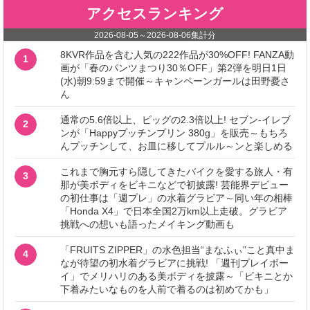
アクセスランキング
2026-08-05
～
2026-08-06
集計分
8KVR作品を含む人気の222作品が30%OFF! FANZA動
1
画が「春のパンツまつり30％OFF」第2弾を明日1日
(水)朝9:59まで開催～キャンペーンガールは田野憂さ
ん
通常の5.6倍以上、ビッグの2.3倍以上! セブン‐イレブ
2
ンが「Happyプッチンプリン 380g」を販売～もちろ
んプッチンして、お皿に移してプルル～ンと楽しめる
これまで胸元すら隠してきたバイクを愛する旅人・有
3
那が美ボディをビキニなどで初披露! 芸能界デビュー
の初仕事は「週プレ」の水着グラビア～同い年の相棒
「Honda X4」で日本全国2万km以上走破。グラビア
挑戦への想いも語ったメイキング動画も
「FRUITS ZIPPER」の水色担当“まなふぃ”こと真中ま
4
なが待望の初水着グラビアに挑戦! 「週刊プレイボー
イ」でメリハリのある美ボディを披露～「ビキニとか
下着みたいなものを人前で着るのは初めてかも」