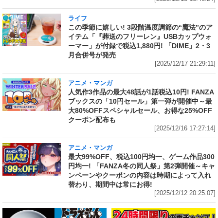
ライフ
この季節に嬉しい! 3段階温度調節の“魔法”のア
イテム「『葬送のフリーレン』USBカップウォ
ーマー」が付録で税込1,880円! 「DIME」2・3
月合併号が発売
[2025/12/17 21:29:11]
アニメ・マンガ
人気作3作品の最大48話が1話税込10円! FANZA
ブックスの「10円セール」第一弾が開催中～最
大80%OFFスペシャルセール、お得な25%OFF
クーポン配布も
[2025/12/16 17:27:14]
アニメ・マンガ
最大99%OFF、税込100円均一、ゲーム作品300
円均一! 「FANZA冬の同人祭」第2弾開催～キャ
ンペーンやクーポンの内容は時期によって入れ
替わり、期間中は常にお得!
[2025/12/12 20:25:07]