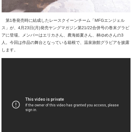
第1巻発売時に結成したレースクイーンチーム「MFGエンジェル
ス」が、4月23日(月)発売ヤングマガジン第21/22合併号の巻末グラビ
アに登場。メンバーはエリカさん、農海姫夏さん、林ゆめさんの3
人。今回は作品の舞台となっている箱根で、温泉旅館グラビアを披露
します。