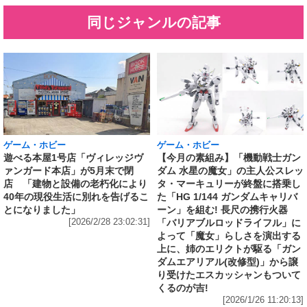
同じジャンルの記事
ゲーム・ホビー
ゲーム・ホビー
遊べる本屋1号店「ヴィレッジヴ
【今月の素組み】「機動戦士ガン
ァンガード本店」が5月末で閉
ダム 水星の魔女」の主人公スレッ
店 「建物と設備の老朽化により
タ・マーキュリーが終盤に搭乗し
40年の現役生活に別れを告げるこ
た「HG 1/144 ガンダムキャリバ
とになりました」
ーン」を組む! 長尺の携行火器
[2026/2/28 23:02:31]
「バリアブルロッドライフル」に
よって「魔女」らしさを演出する
上に、姉のエリクトが駆る「ガン
ダムエアリアル(改修型)」から譲
り受けたエスカッシャンもついて
くるのが吉!
[2026/1/26 11:20:13]