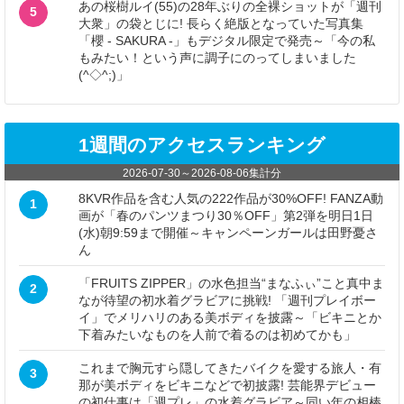
あの桜樹ルイ(55)の28年ぶりの全裸ショットが「週刊
5
大衆」の袋とじに! 長らく絶版となっていた写真集
「櫻 - SAKURA -」もデジタル限定で発売～「今の私
もみたい！という声に調子にのってしまいました
(^◇^;)」
1週間のアクセスランキング
2026-07-30
～
2026-08-06
集計分
8KVR作品を含む人気の222作品が30%OFF! FANZA動
1
画が「春のパンツまつり30％OFF」第2弾を明日1日
(水)朝9:59まで開催～キャンペーンガールは田野憂さ
ん
「FRUITS ZIPPER」の水色担当“まなふぃ”こと真中ま
2
なが待望の初水着グラビアに挑戦! 「週刊プレイボー
イ」でメリハリのある美ボディを披露～「ビキニとか
下着みたいなものを人前で着るのは初めてかも」
これまで胸元すら隠してきたバイクを愛する旅人・有
3
那が美ボディをビキニなどで初披露! 芸能界デビュー
の初仕事は「週プレ」の水着グラビア～同い年の相棒