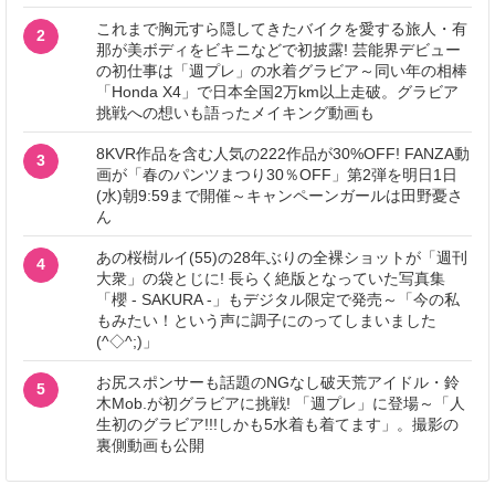
これまで胸元すら隠してきたバイクを愛する旅人・有
2
那が美ボディをビキニなどで初披露! 芸能界デビュー
の初仕事は「週プレ」の水着グラビア～同い年の相棒
「Honda X4」で日本全国2万km以上走破。グラビア
挑戦への想いも語ったメイキング動画も
8KVR作品を含む人気の222作品が30%OFF! FANZA動
3
画が「春のパンツまつり30％OFF」第2弾を明日1日
(水)朝9:59まで開催～キャンペーンガールは田野憂さ
ん
あの桜樹ルイ(55)の28年ぶりの全裸ショットが「週刊
4
大衆」の袋とじに! 長らく絶版となっていた写真集
「櫻 - SAKURA -」もデジタル限定で発売～「今の私
もみたい！という声に調子にのってしまいました
(^◇^;)」
お尻スポンサーも話題のNGなし破天荒アイドル・鈴
5
木Mob.が初グラビアに挑戦! 「週プレ」に登場～「人
生初のグラビア!!!しかも5水着も着てます」。撮影の
裏側動画も公開