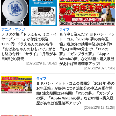
アニメ・マンガ
ライフ
ノリタケ製「ドラえもん ミニ・イ
もう申し込んだ？ ヨドバシ・ドッ
ヤープレート」が付録で税込
ト・コム「2026年 夢のお年玉
1,650円! ドラえもんのあの名作
箱」追加分の抽選申込みは本日9
「おばあちゃんのおもいで」がと
日(火)10時59分まで! 「PS5の
じ込み付録! 「サライ」1月号が本
夢」「ガンプラの夢」「Apple
日9日(火)発売
Watchの夢」など63種～購入履歴
[2025/12/9 18:30:42]
があれば当選確率アップ!
[2025/12/9 09:57:46]
ライフ
ヨドバシ・ドット・コム会員限定「2026年 夢の
お年玉箱」が好評につき追加分の申込み受付開
始! 注文期間は24時間! 「PS5の夢」「ガンプラ
の夢」「Apple Watchの夢」など63種～購入履
歴があれば当選確率アップ!
[2025/12/8 12:41:28]