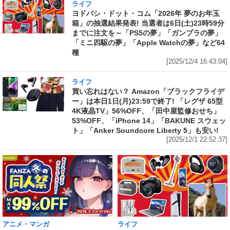
ライフ
ヨドバシ・ドット・コム「2026年 夢のお年玉
箱」の抽選結果発表! 当選者は6日(土)23時59分
までに注文を～「PS5の夢」「ガンプラの夢」
「ミニ四駆の夢」「Apple Watchの夢」など64
種
[2025/12/4 16:43:04]
ライフ
買い忘れはない？ Amazon「ブラックフライデ
ー」は本日1日(月)23:59で終了! 「レグザ 65型
4K液晶TV」56%OFF、「田中屋監修おせち」
53%OFF、「iPhone 14」「BAKUNE スウェッ
ト」「Anker Soundcore Liberty 5」も安い!
[2025/12/1 22:52:37]
アニメ・マンガ
ライフ