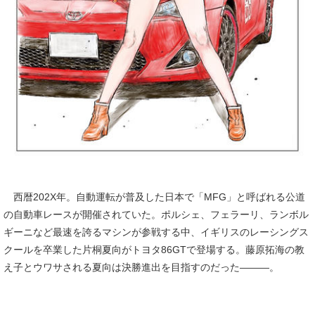
西暦202X年。自動運転が普及した日本で「MFG」と呼ばれる公道
の自動車レースが開催されていた。ポルシェ、フェラーリ、ランボル
ギーニなど最速を誇るマシンが参戦する中、イギリスのレーシングス
クールを卒業した片桐夏向がトヨタ86GTで登場する。藤原拓海の教
え子とウワサされる夏向は決勝進出を目指すのだった―――。