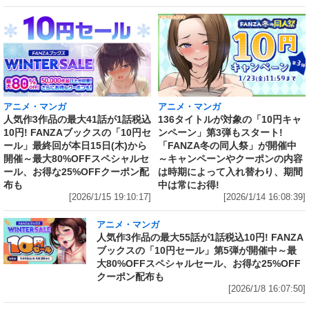
アニメ・マンガ
アニメ・マンガ
人気作3作品の最大41話が1話税込
136タイトルが対象の「10円キャ
10円! FANZAブックスの「10円セ
ンペーン」第3弾もスタート!
ール」最終回が本日15日(木)から
「FANZA冬の同人祭」が開催中
開催～最大80%OFFスペシャルセ
～キャンペーンやクーポンの内容
ール、お得な25%OFFクーポン配
は時期によって入れ替わり、期間
布も
中は常にお得!
[2026/1/15 19:10:17]
[2026/1/14 16:08:39]
アニメ・マンガ
人気作3作品の最大55話が1話税込10円! FANZA
ブックスの「10円セール」第5弾が開催中～最
大80%OFFスペシャルセール、お得な25%OFF
クーポン配布も
[2026/1/8 16:07:50]