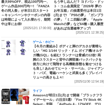
最大99%OFF、税込100円均一、
もう申し込んだ？ ヨドバシ・ドッ
ゲーム作品300円均一! 「FANZA
ト・コム会員限定「2026年 夢の
冬の同人祭」が本日1日スタート
お年玉箱」の抽選受付は本日1日
～キャンペーンやクーポンの内容
(月)まで! 「PS5の夢」「ガンプラ
は時期によって入れ替わり、期間
の夢」「ミニ四駆の夢」「Apple
中は常にお得!
Watchの夢」など64種～購入履歴
[2025/12/1 17:00:00]
があれば当選確率アップ!
[2025/12/1 12:38:25]
ゲーム・ホビー
【今月の素組み】ボディと脚のデカさが素晴ら
しい「HG 1/144 リック・ドム ガイア機/オルテ
ガ機(GQ)」を組む! ランナーは脅威の12枚! 両
脚のスラスターと背中の脚部兼バックパックを
後方に向けて飛翔する高機動形態を魅せつける
も良し! あわせてヒート・サーベル、ジャイアン
ト・バズ、電磁ハーケンと武装も多くプレイバ
リューの高さも上々!
[2025/11/30 12:54:19]
ライフ
Amazonが明日1日(月)まで開催「ブラックフラ
イデーセール」の注目5選! 「Fire TV Stick 4K
Select」半額、「AirPods 4」17%OFF、デロ