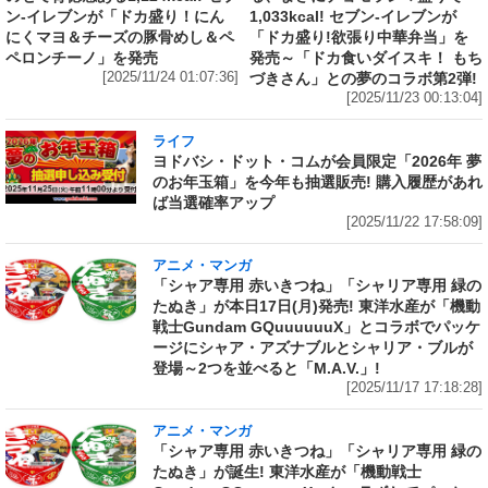
ン‐イレブンが「ドカ盛り！にん
1,033kcal! セブン‐イレブンが
にくマヨ＆チーズの豚骨めし＆ペ
「ドカ盛り!欲張り中華弁当」を
ペロンチーノ」を発売
発売～「ドカ食いダイスキ！ もち
[2025/11/24 01:07:36]
づきさん」との夢のコラボ第2弾!
[2025/11/23 00:13:04]
ライフ
ヨドバシ・ドット・コムが会員限定「2026年 夢
のお年玉箱」を今年も抽選販売! 購入履歴があれ
ば当選確率アップ
[2025/11/22 17:58:09]
アニメ・マンガ
「シャア専用 赤いきつね」「シャリア専用 緑の
たぬき」が本日17日(月)発売! 東洋水産が「機動
戦士Gundam GQuuuuuuX」とコラボでパッケ
ージにシャア・アズナブルとシャリア・ブルが
登場～2つを並べると「M.A.V.」!
[2025/11/17 17:18:28]
アニメ・マンガ
「シャア専用 赤いきつね」「シャリア専用 緑の
たぬき」が誕生! 東洋水産が「機動戦士