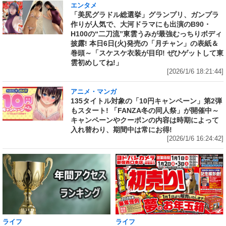
エンタメ
「美尻グラドル総選挙」グランプリ、ガンプラ
作りが人気で、大河ドラマにも出演のB90・
H100の“二刀流”東雲うみが最強むっちりボディ
披露! 本日6日(火)発売の「月チャン」の表紙＆
巻頭～「スケスケ衣装が目印! ぜひゲットして東
雲初めしてね!」
[2026/1/6 18:21:44]
アニメ・マンガ
135タイトル対象の「10円キャンペーン」第2弾
もスタート! 「FANZA冬の同人祭」が開催中～
キャンペーンやクーポンの内容は時期によって
入れ替わり、期間中は常にお得!
[2026/1/6 16:24:42]
ライフ
ライフ