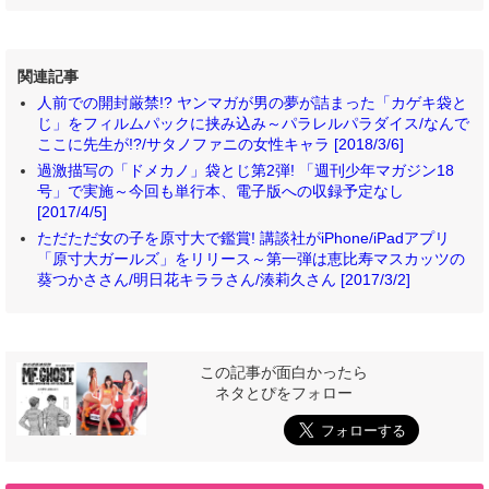
関連記事
人前での開封厳禁!? ヤンマガが男の夢が詰まった「カゲキ袋と
じ」をフィルムパックに挟み込み～パラレルパラダイス/なんで
ここに先生が!?/サタノファニの女性キャラ [2018/3/6]
過激描写の「ドメカノ」袋とじ第2弾! 「週刊少年マガジン18
号」で実施～今回も単行本、電子版への収録予定なし
[2017/4/5]
ただただ女の子を原寸大で鑑賞! 講談社がiPhone/iPadアプリ
「原寸大ガールズ」をリリース～第一弾は恵比寿マスカッツの
葵つかささん/明日花キララさん/湊莉久さん [2017/3/2]
この記事が面白かったら
ネタとぴをフォロー