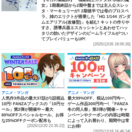
女」1期最終話から2期中盤までは主人公スレッ
タ・マーキュリーが! 2期後半では母のプロスペ
ラ、姉のエリクトが搭乗した「HG 1/144 ガンダ
ムエアリアル(改修型)」を組む! キットの作りや
すさ、誘導兵器エスカッシャンとあわせてハッ
タリの効いたデザインのビームライフルがつい
てプレイバリューもUP!
[2025/12/26 18:00:26]
アニメ・マンガ
アニメ・マンガ
人気作3作品の最大37話が1話税込
最大99%OFF、税込100円均一、
10円! FANZAブックスの「10円セ
ゲーム作品300円均一! 「FANZA
ール」第2弾が開催中～最大
冬の同人祭」第3弾が開催～キャ
80%OFFスペシャルセール、お得
ンペーンやクーポンの内容は時期
な25%OFFクーポン配布も
によって入れ替わり、期間中は常
[2025/12/20 23:35:22]
にお得!
[2025/12/18 16:46:24]