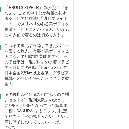
「FRUITS ZIPPER」の水色担当“ま
なふぃ”こと真中まなが待望の初水
着グラビアに挑戦! 「週刊プレイボ
ーイ」でメリハリのある美ボディを
披露～「ビキニとか下着みたいなも
のを人前で着るのは初めてかも」
これまで胸元すら隠してきたバイク
を愛する旅人・有那が美ボディをビ
キニなどで初披露! 芸能界デビュー
の初仕事は「週プレ」の水着グラビ
ア～同い年の相棒「Honda X4」で
日本全国2万km以上走破。グラビア
挑戦への想いも語ったメイキング動
画も
あの桜樹ルイ(55)の28年ぶりの全裸
ショットが「週刊大衆」の袋とじ
に! 長らく絶版となっていた写真集
「櫻 - SAKURA -」もデジタル限定
で発売～「今の私もみたい！という
声に調子にのってしまいました
(^◇^;)」