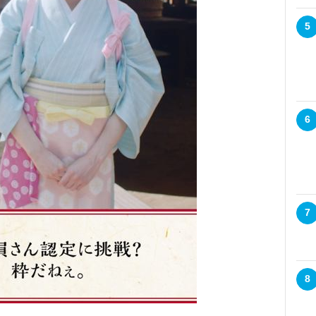
5
6
7
8