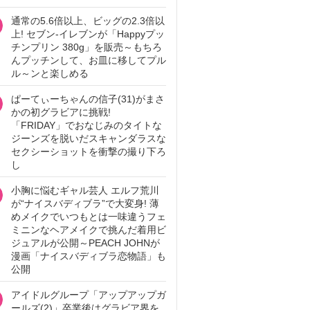
通常の5.6倍以上、ビッグの2.3倍以
上! セブン‐イレブンが「Happyプッ
チンプリン 380g」を販売～もちろ
んプッチンして、お皿に移してプル
ル～ンと楽しめる
ぱーてぃーちゃんの信子(31)がまさ
かの初グラビアに挑戦!
「FRIDAY」でおなじみのタイトな
ジーンズを脱いだスキャンダラスな
セクシーショットを衝撃の撮り下ろ
し
小胸に悩むギャル芸人 エルフ荒川
が“ナイスバディブラ”で大変身! 薄
めメイクでいつもとは一味違うフェ
ミニンなヘアメイクで挑んだ着用ビ
ジュアルが公開～PEACH JOHNが
漫画「ナイスバディブラ恋物語」も
公開
アイドルグループ「アップアップガ
ールズ(2)」卒業後はグラビア界を