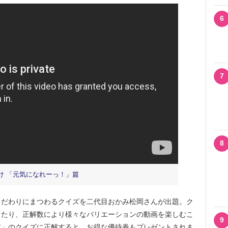
6
7
8
け 「元気になれーっ！」篇
だわりにまつわるクイズを二代目おかみ松岡さんが出題。ク
ったり、正解数により様々なバリエーションの動画を楽しむこ
9
定」のクイズに正解すると、お得な優待券もプレゼントされま