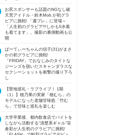
お尻スポンサーも話題のNGなし破
天荒アイドル・鈴木Mob.が初グラ
ビアに挑戦! 「週プレ」に登場～
「人生初のグラビア!!!しかも5水着
も着てます」。撮影の裏側動画も公
開
ぱーてぃーちゃんの信子(31)がまさ
かの初グラビアに挑戦!
「FRIDAY」でおなじみのタイトな
ジーンズを脱いだスキャンダラスな
セクシーショットを衝撃の撮り下ろ
し
【聖地巡礼・ラブライブ！ 1期
（1）】穂乃果の実家「穂むら」の
モデルになった老舗甘味処「竹む
ら」で甘味と巡礼を楽しむ
大学卒業後、都内飲食店でバイトを
しながら活動する“清楚系ギャル”笹
倉彩が人生初のグラビアに挑戦!
「FLASH」で鮮烈グラビアデビュ