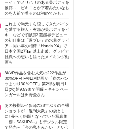
ーイ」でメリハリのある美ボディを
披露～「ビキニとか下着みたいなも
のを人前で着るのは初めてかも」
これまで胸元すら隠してきたバイク
を愛する旅人・有那が美ボディをビ
キニなどで初披露! 芸能界デビュー
の初仕事は「週プレ」の水着グラビ
ア～同い年の相棒「Honda X4」で
日本全国2万km以上走破。グラビア
挑戦への想いも語ったメイキング動
画も
8KVR作品を含む人気の222作品が
30%OFF! FANZA動画が「春のパン
ツまつり30％OFF」第2弾を明日1
日(水)朝9:59まで開催～キャンペー
ンガールは田野憂さん
あの桜樹ルイ(55)の28年ぶりの全裸
ショットが「週刊大衆」の袋とじ
に! 長らく絶版となっていた写真集
「櫻 - SAKURA -」もデジタル限定
で発売～「今の私もみたい！という