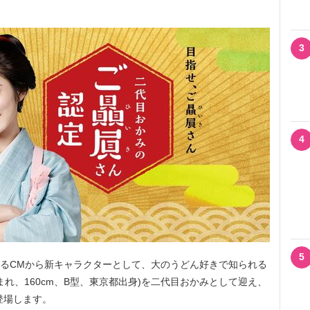
3
4
5
いるCMから新キャラクターとして、大のうどん好きで知られる
生まれ、160cm、B型、東京都出身)を二代目おかみとして迎え、
登場します。