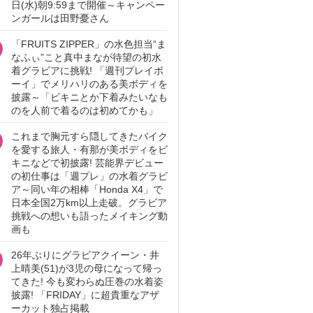
日(水)朝9:59まで開催～キャンペー
ンガールは田野憂さん
「FRUITS ZIPPER」の水色担当“ま
なふぃ”こと真中まなが待望の初水
着グラビアに挑戦! 「週刊プレイボ
ーイ」でメリハリのある美ボディを
披露～「ビキニとか下着みたいなも
のを人前で着るのは初めてかも」
これまで胸元すら隠してきたバイク
を愛する旅人・有那が美ボディをビ
キニなどで初披露! 芸能界デビュー
の初仕事は「週プレ」の水着グラビ
ア～同い年の相棒「Honda X4」で
日本全国2万km以上走破。グラビア
挑戦への想いも語ったメイキング動
画も
26年ぶりにグラビアクイーン・井
上晴美(51)が3児の母になって帰っ
てきた! 今も変わらぬ圧巻の水着姿
披露! 「FRIDAY」に超貴重なアザ
ーカット独占掲載