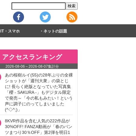
IT・スマホ
ネットの話題
アクセスランキング
2026-08-06
～
2026-08-07
集計分
あの桜樹ルイ(55)の28年ぶりの全裸
ショットが「週刊大衆」の袋とじ
に! 長らく絶版となっていた写真集
「櫻 - SAKURA -」もデジタル限定
で発売～「今の私もみたい！という
声に調子にのってしまいました
(^◇^;)」
8KVR作品を含む人気の222作品が
30%OFF! FANZA動画が「春のパン
ツまつり30％OFF」第2弾を明日1