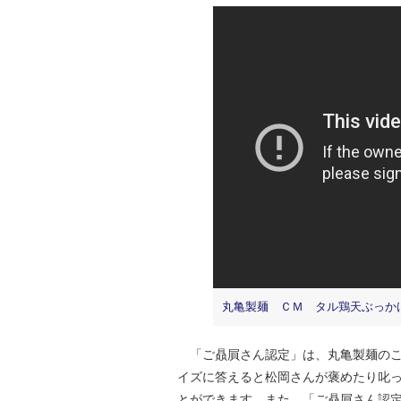
丸亀製麺 ＣＭ タル鶏天ぶっか
「ご贔屓さん認定」は、丸亀製麺のこ
イズに答えると松岡さんが褒めたり叱
とができます。また、「ご贔屓さん認