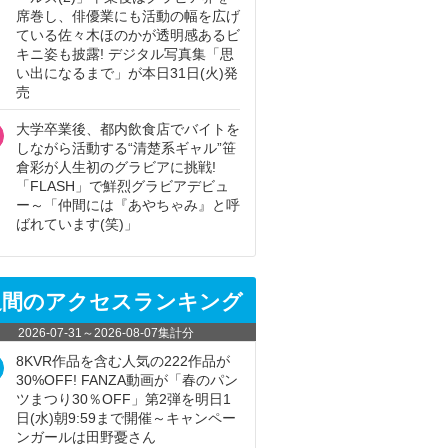
席巻し、俳優業にも活動の幅を広げ
ている佐々木ほのかが透明感あるビ
キニ姿も披露! デジタル写真集「思
い出になるまで」が本日31日(火)発
売
大学卒業後、都内飲食店でバイトを
しながら活動する“清楚系ギャル”笹
倉彩が人生初のグラビアに挑戦!
「FLASH」で鮮烈グラビアデビュ
ー～「仲間には『あやちゃみ』と呼
ばれています(笑)」
週間のアクセスランキング
2026-07-31
～
2026-08-07
集計分
8KVR作品を含む人気の222作品が
30%OFF! FANZA動画が「春のパン
ツまつり30％OFF」第2弾を明日1
日(水)朝9:59まで開催～キャンペー
ンガールは田野憂さん