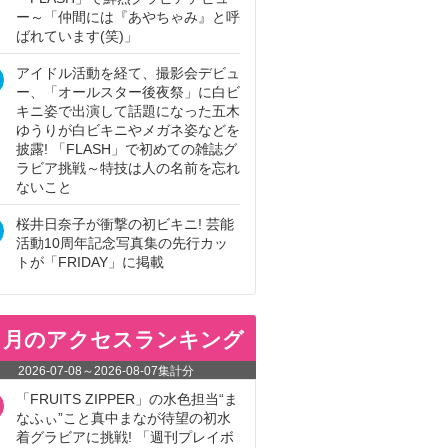
ー～「仲間には『あやちゃみ』と呼
ばれています(笑)」
アイドル活動を経て、撮影会デビュ
ー、「オールスター後夜祭」に白ビ
キニ姿で出演して話題になった五木
ゆうりが白ビキニやメガネ姿などを
披露! 「FLASH」で初めての雑誌グ
ラビア挑戦～特技は人の名前を忘れ
ないこと
桜井日奈子が衝撃の初ビキニ! 芸能
活動10周年記念写真集の先行カッ
トが「FRIDAY」に掲載
ヵ月のアクセスランキング
2026-07-08
～
2026-08-07
集計分
「FRUITS ZIPPER」の水色担当“ま
なふぃ”こと真中まなが待望の初水
着グラビアに挑戦! 「週刊プレイボ