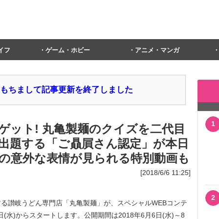
イフ
ゲーム・ホビー
アニメ・マンガ
1日をもちまして記事更新を終了しました
1
ゲット! 丸亀製麺のクイズを二代目
出題する「ご贔屓さん認定」が本日
さんの意外な表情が見られる特別動画も
[2018/6/6 11:25]
2
る讃岐うどん専門店「丸亀製麺」が、スペシャルWEBコンテ
(水)からスタートします。公開期間は2018年6月6日(水)～8