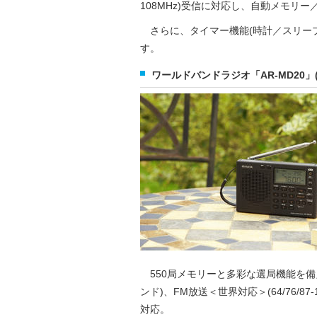
108MHz)受信に対応し、自動メモリ
さらに、タイマー機能(時計／スリー
す。
ワールドバンドラジオ「AR-MD20」(
550局メモリーと多彩な選局機能を備
ンド)、FM放送＜世界対応＞(64/76/8
対応。