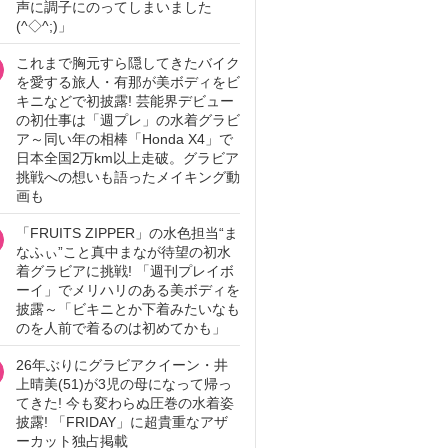
声に調子にのってしまいました
(^◇^;)」
これまで胸元すら隠してきたバイク
を愛する旅人・有那が美ボディをビ
キニなどで初披露! 芸能界デビュー
の初仕事は「週プレ」の水着グラビ
ア～同い年の相棒「Honda X4」で
日本全国2万km以上走破。グラビア
挑戦への想いも語ったメイキング動
画も
「FRUITS ZIPPER」の水色担当“ま
なふぃ”こと真中まなが待望の初水
着グラビアに挑戦! 「週刊プレイボ
ーイ」でメリハリのある美ボディを
披露～「ビキニとか下着みたいなも
のを人前で着るのは初めてかも」
26年ぶりにグラビアクイーン・井
上晴美(51)が3児の母になって帰っ
てきた! 今も変わらぬ圧巻の水着姿
披露! 「FRIDAY」に超貴重なアザ
ーカット独占掲載