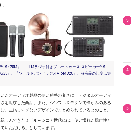
す。
3
-BK20M」、「FMラジオ付きブルートゥース スピーカーSB-
4
DS25」、「ワールドバンドラジオAR-MD20」。各商品の比率は実
いたオーディオ製品の使い勝手の良さに、デジタルオーディ
すさを追求した商品。また、シンプル＆モダンで温かみのある
5
じむ、主張しすぎないデザインでまとめられているとのこと。
親しんできたミドル～シニア世代には、使い慣れた操作性と
んでいただける」としています。