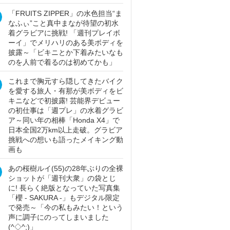
「FRUITS ZIPPER」の水色担当“ま
なふぃ”こと真中まなが待望の初水
着グラビアに挑戦! 「週刊プレイボ
ーイ」でメリハリのある美ボディを
披露～「ビキニとか下着みたいなも
のを人前で着るのは初めてかも」
これまで胸元すら隠してきたバイク
を愛する旅人・有那が美ボディをビ
キニなどで初披露! 芸能界デビュー
の初仕事は「週プレ」の水着グラビ
ア～同い年の相棒「Honda X4」で
日本全国2万km以上走破。グラビア
挑戦への想いも語ったメイキング動
画も
あの桜樹ルイ(55)の28年ぶりの全裸
ショットが「週刊大衆」の袋とじ
に! 長らく絶版となっていた写真集
「櫻 - SAKURA -」もデジタル限定
で発売～「今の私もみたい！という
声に調子にのってしまいました
(^◇^;)」