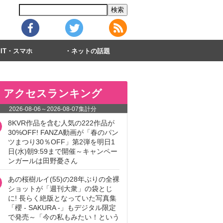
IT・スマホ
ネットの話題
アクセスランキング
2026-08-06
～
2026-08-07
集計分
8KVR作品を含む人気の222作品が
30%OFF! FANZA動画が「春のパン
ツまつり30％OFF」第2弾を明日1
日(水)朝9:59まで開催～キャンペー
ンガールは田野憂さん
あの桜樹ルイ(55)の28年ぶりの全裸
ショットが「週刊大衆」の袋とじ
に! 長らく絶版となっていた写真集
「櫻 - SAKURA -」もデジタル限定
で発売～「今の私もみたい！という