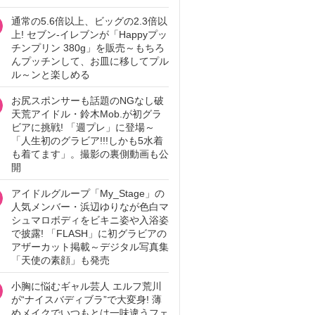
通常の5.6倍以上、ビッグの2.3倍以
上! セブン‐イレブンが「Happyプッ
チンプリン 380g」を販売～もちろ
んプッチンして、お皿に移してプル
ル～ンと楽しめる
お尻スポンサーも話題のNGなし破
天荒アイドル・鈴木Mob.が初グラ
ビアに挑戦! 「週プレ」に登場～
「人生初のグラビア!!!しかも5水着
も着てます」。撮影の裏側動画も公
開
アイドルグループ「My_Stage」の
人気メンバー・浜辺ゆりなが色白マ
シュマロボディをビキニ姿や入浴姿
で披露! 「FLASH」に初グラビアの
アザーカット掲載～デジタル写真集
「天使の素顔」も発売
小胸に悩むギャル芸人 エルフ荒川
が“ナイスバディブラ”で大変身! 薄
めメイクでいつもとは一味違うフェ