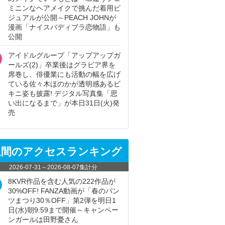
ミニンなヘアメイクで挑んだ着用ビ
ジュアルが公開～PEACH JOHNが
漫画「ナイスバディブラ恋物語」も
公開
アイドルグループ「アップアップガ
ールズ(2)」卒業後はグラビア界を
席巻し、俳優業にも活動の幅を広げ
ている佐々木ほのかが透明感あるビ
キニ姿も披露! デジタル写真集「思
い出になるまで」が本日31日(火)発
売
週間のアクセスランキング
2026-07-31
～
2026-08-07
集計分
8KVR作品を含む人気の222作品が
30%OFF! FANZA動画が「春のパン
ツまつり30％OFF」第2弾を明日1
日(水)朝9:59まで開催～キャンペー
ンガールは田野憂さん