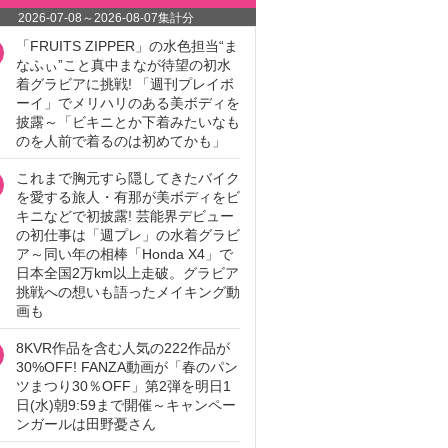
2026-07-08
～
2026-08-07
集計分
「FRUITS ZIPPER」の水色担当“ま
なふぃ”こと真中まなが待望の初水
着グラビアに挑戦! 「週刊プレイボ
ーイ」でメリハリのある美ボディを
披露～「ビキニとか下着みたいなも
のを人前で着るのは初めてかも」
これまで胸元すら隠してきたバイク
を愛する旅人・有那が美ボディをビ
キニなどで初披露! 芸能界デビュー
の初仕事は「週プレ」の水着グラビ
ア～同い年の相棒「Honda X4」で
日本全国2万km以上走破。グラビア
挑戦への想いも語ったメイキング動
画も
8KVR作品を含む人気の222作品が
30%OFF! FANZA動画が「春のパン
ツまつり30％OFF」第2弾を明日1
日(水)朝9:59まで開催～キャンペー
ンガールは田野憂さん