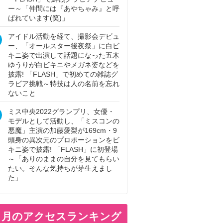
ー～「仲間には『あやちゃみ』と呼
ばれています(笑)」
アイドル活動を経て、撮影会デビュ
ー、「オールスター後夜祭」に白ビ
キニ姿で出演して話題になった五木
ゆうりが白ビキニやメガネ姿などを
披露! 「FLASH」で初めての雑誌グ
ラビア挑戦～特技は人の名前を忘れ
ないこと
ミス中央2022グランプリ、女優・
モデルとして活動し、「ミスコンの
悪魔」主演の加藤愛梨が169cm・9
頭身の異次元のプロポーションをビ
キニ姿で披露! 「FLASH」に初登場
～「ありのままの自分を見てもらい
たい。そんな気持ちが芽生えまし
た」
ヵ月のアクセスランキング