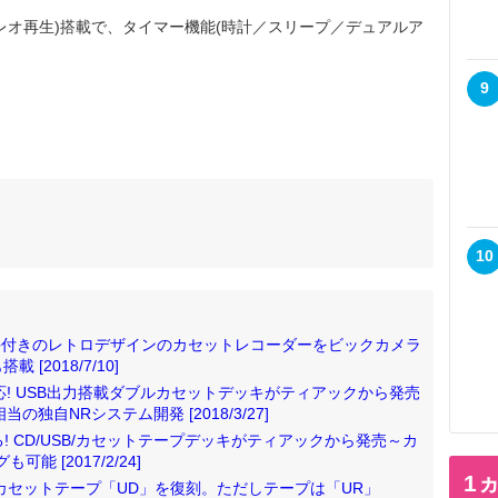
オ再生)搭載で、タイマー機能(時計／スリープ／デュアルア
9
10
持ち手付きのレトロデザインのカセットレコーダーをビックカメラ
2018/7/10]
も対応! USB出力搭載ダブルカセットデッキがティアックから発売
当の独自NRシステム開発 [2018/3/27]
! CD/USB/カセットテープデッキがティアックから発売～カ
 [2017/2/24]
1
カセットテープ「UD」を復刻。ただしテープは「UR」