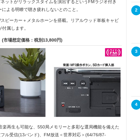
ネットがリラックスタイムを演出するというFMラジオ付き
ーカーによる明瞭で聴き疲れしないとのこと。
2
Wスピーカー＋メタルホーンを搭載。リアルウッド単板キャビ
が付属します。
(市場想定価格：税別13,800円)
3
4
音楽再生も可能な、550局メモリーと多彩な選局機能を備えた
信(13バンド)、FM放送＜世界対応＞(64/76/87-