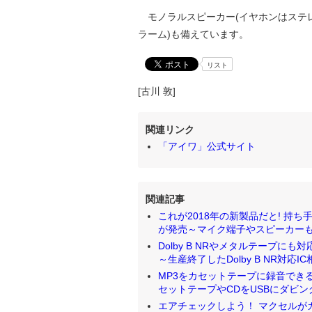
モノラルスピーカー(イヤホンはステレ
ラーム)も備えています。
リスト
[古川 敦]
関連リンク
「アイワ」公式サイト
関連記事
これが2018年の新製品だと! 
が発売～マイク端子やスピーカーも搭載 [
Dolby B NRやメタルテープに
～生産終了したDolby B NR対応IC相
MP3をカセットテープに録音できる
セットテープやCDをUSBにダビングも可能
エアチェックしよう！ マクセルが