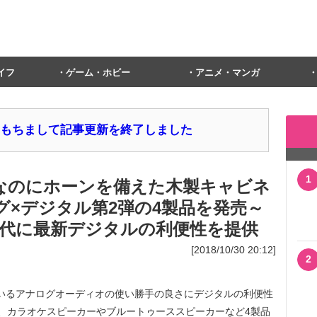
イフ
ゲーム・ホビー
アニメ・マンガ
1日をもちまして記事更新を終了しました
1
ーカーなのにホーンを備えた木製キャビネ
グ×デジタル第2弾の4製品を発売～
代に最新デジタルの利便性を提供
[2018/10/30 20:12]
2
ているアナログオーディオの使い勝手の良さにデジタルの利便性
、カラオケスピーカーやブルートゥーススピーカーなど4製品