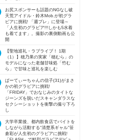
お尻スポンサーも話題のNGなし破
天荒アイドル・鈴木Mob.が初グラ
ビアに挑戦! 「週プレ」に登場～
「人生初のグラビア!!!しかも5水着
も着てます」。撮影の裏側動画も公
開
【聖地巡礼・ラブライブ！ 1期
（1）】穂乃果の実家「穂むら」の
モデルになった老舗甘味処「竹む
ら」で甘味と巡礼を楽しむ
ぱーてぃーちゃんの信子(31)がまさ
かの初グラビアに挑戦!
「FRIDAY」でおなじみのタイトな
ジーンズを脱いだスキャンダラスな
セクシーショットを衝撃の撮り下ろ
し
大学卒業後、都内飲食店でバイトを
しながら活動する“清楚系ギャル”笹
倉彩が人生初のグラビアに挑戦!
「FLASH」で鮮烈グラビアデビュ