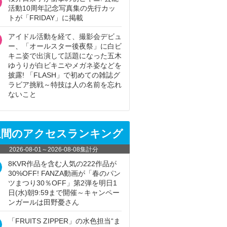
活動10周年記念写真集の先行カッ
トが「FRIDAY」に掲載
アイドル活動を経て、撮影会デビュ
ー、「オールスター後夜祭」に白ビ
キニ姿で出演して話題になった五木
ゆうりが白ビキニやメガネ姿などを
披露! 「FLASH」で初めての雑誌グ
ラビア挑戦～特技は人の名前を忘れ
ないこと
週間のアクセスランキング
2026-08-01
～
2026-08-08
集計分
8KVR作品を含む人気の222作品が
30%OFF! FANZA動画が「春のパン
ツまつり30％OFF」第2弾を明日1
日(水)朝9:59まで開催～キャンペー
ンガールは田野憂さん
「FRUITS ZIPPER」の水色担当“ま