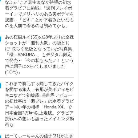
なふぃ”こと真中まなが待望の初水
着グラビアに挑戦! 「週刊プレイボ
ーイ」でメリハリのある美ボディを
披露～「ビキニとか下着みたいなも
のを人前で着るのは初めてかも」
あの桜樹ルイ(55)の28年ぶりの全裸
ショットが「週刊大衆」の袋とじ
に! 長らく絶版となっていた写真集
「櫻 - SAKURA -」もデジタル限定
で発売～「今の私もみたい！という
声に調子にのってしまいました
(^◇^;)」
これまで胸元すら隠してきたバイク
を愛する旅人・有那が美ボディをビ
キニなどで初披露! 芸能界デビュー
の初仕事は「週プレ」の水着グラビ
ア～同い年の相棒「Honda X4」で
日本全国2万km以上走破。グラビア
挑戦への想いも語ったメイキング動
画も
ぱーてぃーちゃんの信子(31)がまさ