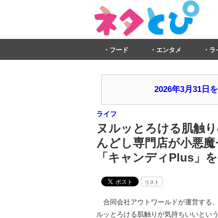
フード
エンタメ
ラ
2026年3月3
ライフ
ヌルッとろける肌触りの
んどし専門店が小悪魔
「キャンディPlus」
リスト
合同会社アウトワールドが運営する、おし
ルッとろける肌触りが気持ちいいという、