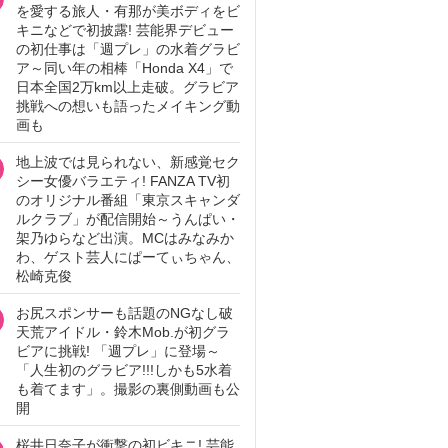
を愛する旅人・有那が美ボディをビ
キニなどで初披露! 芸能界デビュー
の初仕事は「週プレ」の水着グラビ
ア～同い年の相棒「Honda X4」で
日本全国2万km以上走破。グラビア
挑戦への想いも語ったメイキング動
画も
地上波では見られない、新感覚セク
シー女優バラエティ! FANZA TV初
のオリジナル番組「東京スキャンダ
ルクラブ」が配信開始～うんぱい・
架乃ゆらなど出演。MCはみなみか
わ、ゲスト芸人にぱーてぃちゃん、
松崎克俊
お尻スポンサーも話題のNGなし破
天荒アイドル・鈴木Mob.が初グラ
ビアに挑戦! 「週プレ」に登場～
「人生初のグラビア!!!しかも5水着
も着てます」。撮影の裏側動画も公
開
桜井日奈子が衝撃の初ビキニ! 芸能