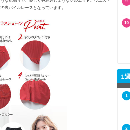
ような肌触りで、優しく包み込むようなシルエット。ウエスト
9
材の裏パイルレースとなっています。
10
1
1
2