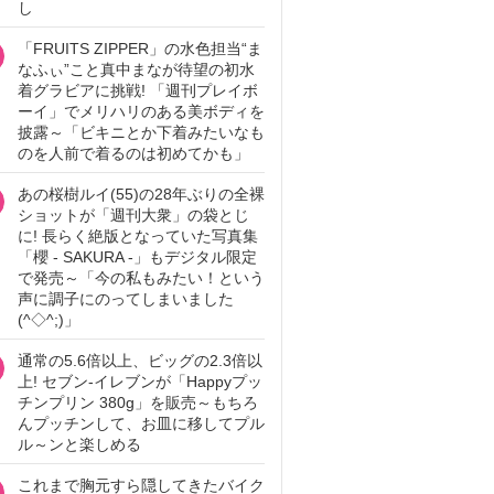
し
「FRUITS ZIPPER」の水色担当“ま
なふぃ”こと真中まなが待望の初水
着グラビアに挑戦! 「週刊プレイボ
ーイ」でメリハリのある美ボディを
披露～「ビキニとか下着みたいなも
のを人前で着るのは初めてかも」
あの桜樹ルイ(55)の28年ぶりの全裸
ショットが「週刊大衆」の袋とじ
に! 長らく絶版となっていた写真集
「櫻 - SAKURA -」もデジタル限定
で発売～「今の私もみたい！という
声に調子にのってしまいました
(^◇^;)」
通常の5.6倍以上、ビッグの2.3倍以
上! セブン‐イレブンが「Happyプッ
チンプリン 380g」を販売～もちろ
んプッチンして、お皿に移してプル
ル～ンと楽しめる
これまで胸元すら隠してきたバイク