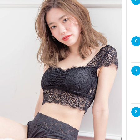
6
7
8