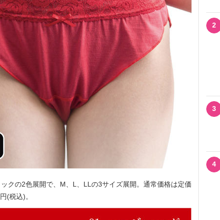
2
3
4
クの2色展開で、M、L、LLの3サイズ展開。通常価格は定価
6円(税込)。