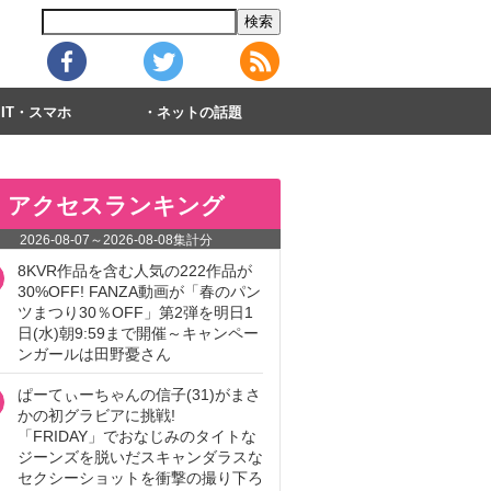
IT・スマホ
ネットの話題
アクセスランキング
2026-08-07
～
2026-08-08
集計分
8KVR作品を含む人気の222作品が
30%OFF! FANZA動画が「春のパン
ツまつり30％OFF」第2弾を明日1
日(水)朝9:59まで開催～キャンペー
ンガールは田野憂さん
ぱーてぃーちゃんの信子(31)がまさ
かの初グラビアに挑戦!
「FRIDAY」でおなじみのタイトな
ジーンズを脱いだスキャンダラスな
セクシーショットを衝撃の撮り下ろ