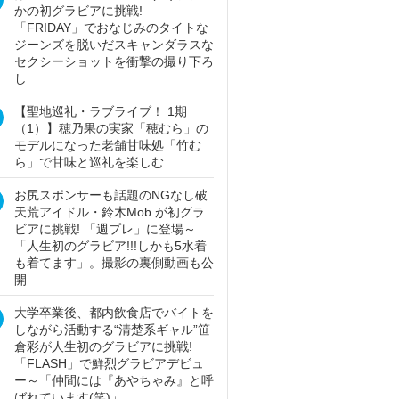
かの初グラビアに挑戦!
「FRIDAY」でおなじみのタイトな
ジーンズを脱いだスキャンダラスな
セクシーショットを衝撃の撮り下ろ
し
【聖地巡礼・ラブライブ！ 1期
（1）】穂乃果の実家「穂むら」の
モデルになった老舗甘味処「竹む
ら」で甘味と巡礼を楽しむ
お尻スポンサーも話題のNGなし破
天荒アイドル・鈴木Mob.が初グラ
ビアに挑戦! 「週プレ」に登場～
「人生初のグラビア!!!しかも5水着
も着てます」。撮影の裏側動画も公
開
大学卒業後、都内飲食店でバイトを
しながら活動する“清楚系ギャル”笹
倉彩が人生初のグラビアに挑戦!
「FLASH」で鮮烈グラビアデビュ
ー～「仲間には『あやちゃみ』と呼
ばれています(笑)」