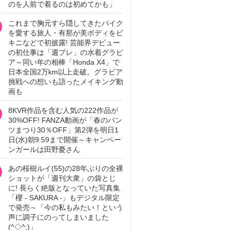
のを人前で着るのは初めてかも」
これまで胸元すら隠してきたバイク
を愛する旅人・有那が美ボディをビ
キニなどで初披露! 芸能界デビュー
の初仕事は「週プレ」の水着グラビ
ア～同い年の相棒「Honda X4」で
日本全国2万km以上走破。グラビア
挑戦への想いも語ったメイキング動
画も
8KVR作品を含む人気の222作品が
30%OFF! FANZA動画が「春のパン
ツまつり30％OFF」第2弾を明日1
日(水)朝9:59まで開催～キャンペー
ンガールは田野憂さん
あの桜樹ルイ(55)の28年ぶりの全裸
ショットが「週刊大衆」の袋とじ
に! 長らく絶版となっていた写真集
「櫻 - SAKURA -」もデジタル限定
で発売～「今の私もみたい！という
声に調子にのってしまいました
(^◇^;)」