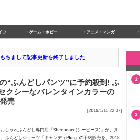
イフ
ゲーム・ホビー
アニメ・マンガ
1日をもちまして記事更新を終了しました
1
“ふんどしパンツ”に予約殺到! ふ
セクシーなバレンタインカラーの
を発売
[2019/1/11 22:07]
2
ゃれふんどし専門店「Sheepeace(シーピース)」が、ヌ
ふんどしショーツ「キャンディPlus」の予約販売を、2018