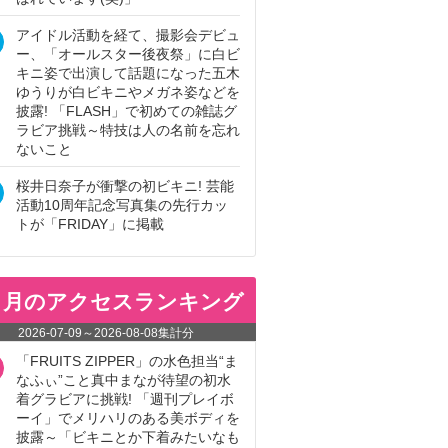
アイドル活動を経て、撮影会デビュ
ー、「オールスター後夜祭」に白ビ
キニ姿で出演して話題になった五木
ゆうりが白ビキニやメガネ姿などを
披露! 「FLASH」で初めての雑誌グ
ラビア挑戦～特技は人の名前を忘れ
ないこと
桜井日奈子が衝撃の初ビキニ! 芸能
活動10周年記念写真集の先行カッ
トが「FRIDAY」に掲載
ヵ月のアクセスランキング
2026-07-09
～
2026-08-08
集計分
「FRUITS ZIPPER」の水色担当“ま
なふぃ”こと真中まなが待望の初水
着グラビアに挑戦! 「週刊プレイボ
ーイ」でメリハリのある美ボディを
披露～「ビキニとか下着みたいなも