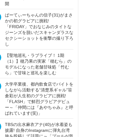
開
ぱーてぃーちゃんの信子(31)がまさ
かの初グラビアに挑戦!
「FRIDAY」でおなじみのタイトな
ジーンズを脱いだスキャンダラスな
セクシーショットを衝撃の撮り下ろ
し
【聖地巡礼・ラブライブ！ 1期
（1）】穂乃果の実家「穂むら」の
モデルになった老舗甘味処「竹む
ら」で甘味と巡礼を楽しむ
大学卒業後、都内飲食店でバイトを
しながら活動する“清楚系ギャル”笹
倉彩が人生初のグラビアに挑戦!
「FLASH」で鮮烈グラビアデビュ
ー～「仲間には『あやちゃみ』と呼
ばれています(笑)」
TBSの出水麻衣アナ(40)が水着姿も
披露! 自身のInstagramに弾丸台湾
旅を投稿して話題に～「プールが気