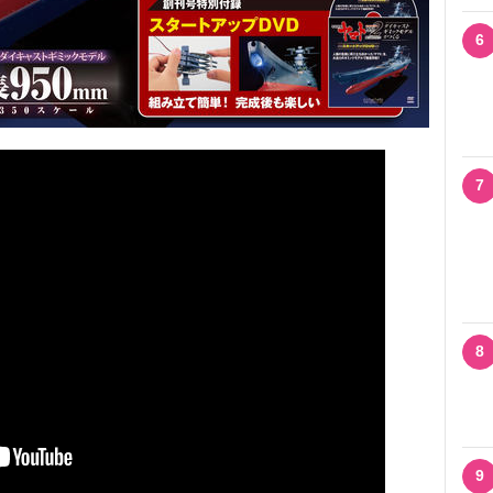
6
7
8
9