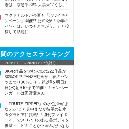
場は「京急平和島 大黒天宝くじ」
マクドナルドが今夏も「ハワイキャ
ンペーン」開催!? 公式Xが「今年の
ハワイは、いつもとちがう。」と投
稿して話題に
週間のアクセスランキング
2026-07-30
～
2026-08-06
集計分
8KVR作品を含む人気の222作品が
30%OFF! FANZA動画が「春のパン
ツまつり30％OFF」第2弾を明日1
日(水)朝9:59まで開催～キャンペー
ンガールは田野憂さん
「FRUITS ZIPPER」の水色担当“ま
なふぃ”こと真中まなが待望の初水
着グラビアに挑戦! 「週刊プレイボ
ーイ」でメリハリのある美ボディを
披露～「ビキニとか下着みたいなも