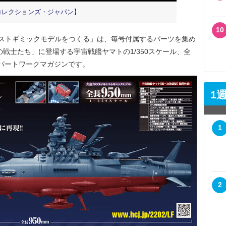
コレクションズ・ジャパン】
10
ャストギミックモデルをつくる」は、毎号付属するパーツを集め
の戦士たち」に登場する宇宙戦艦ヤマトの1/350スケール、全
るパートワークマガジンです。
1
1
2