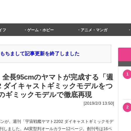
イフ
ゲーム・ホビー
アニメ・マンガ
1日をもちまして記事更新を終了しました
1
 全長95cmのヤマトが完成する「週
02 ダイキャストギミックモデルをつ
のギミックモデルで徹底再現
[2019/2/3 13:50]
2
が、週刊「宇宙戦艦ヤマト2202 ダイキャストギミックモデ
に創刊しました。A4変型判オールカラー12ページ。創刊号は16ペ