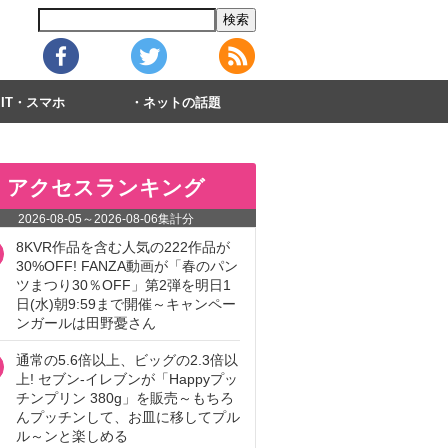
IT・スマホ
ネットの話題
アクセスランキング
2026-08-05
～
2026-08-06
集計分
8KVR作品を含む人気の222作品が
30%OFF! FANZA動画が「春のパン
ツまつり30％OFF」第2弾を明日1
日(水)朝9:59まで開催～キャンペー
ンガールは田野憂さん
通常の5.6倍以上、ビッグの2.3倍以
上! セブン‐イレブンが「Happyプッ
チンプリン 380g」を販売～もちろ
んプッチンして、お皿に移してプル
ル～ンと楽しめる