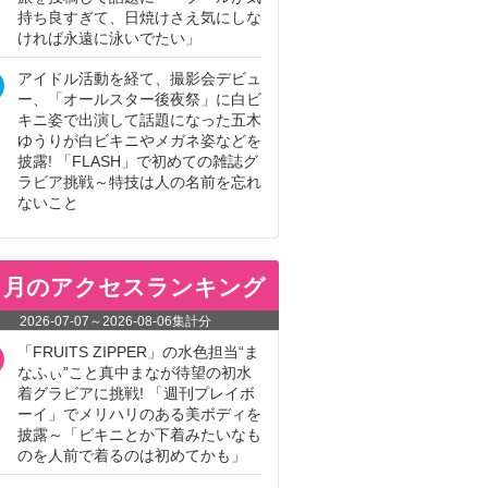
持ち良すぎて、日焼けさえ気にしな
ければ永遠に泳いでたい」
アイドル活動を経て、撮影会デビュ
ー、「オールスター後夜祭」に白ビ
キニ姿で出演して話題になった五木
ゆうりが白ビキニやメガネ姿などを
披露! 「FLASH」で初めての雑誌グ
ラビア挑戦～特技は人の名前を忘れ
ないこと
ヵ月のアクセスランキング
2026-07-07
～
2026-08-06
集計分
「FRUITS ZIPPER」の水色担当“ま
なふぃ”こと真中まなが待望の初水
着グラビアに挑戦! 「週刊プレイボ
ーイ」でメリハリのある美ボディを
披露～「ビキニとか下着みたいなも
のを人前で着るのは初めてかも」