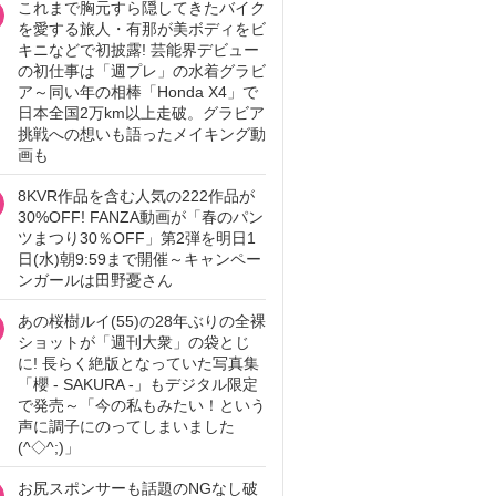
これまで胸元すら隠してきたバイク
を愛する旅人・有那が美ボディをビ
キニなどで初披露! 芸能界デビュー
の初仕事は「週プレ」の水着グラビ
ア～同い年の相棒「Honda X4」で
日本全国2万km以上走破。グラビア
挑戦への想いも語ったメイキング動
画も
8KVR作品を含む人気の222作品が
30%OFF! FANZA動画が「春のパン
ツまつり30％OFF」第2弾を明日1
日(水)朝9:59まで開催～キャンペー
ンガールは田野憂さん
あの桜樹ルイ(55)の28年ぶりの全裸
ショットが「週刊大衆」の袋とじ
に! 長らく絶版となっていた写真集
「櫻 - SAKURA -」もデジタル限定
で発売～「今の私もみたい！という
声に調子にのってしまいました
(^◇^;)」
お尻スポンサーも話題のNGなし破