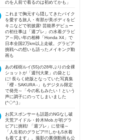
のを人前で着るのは初めてかも」
これまで胸元すら隠してきたバイク
を愛する旅人・有那が美ボディをビ
キニなどで初披露! 芸能界デビュー
の初仕事は「週プレ」の水着グラビ
ア～同い年の相棒「Honda X4」で
日本全国2万km以上走破。グラビア
挑戦への想いも語ったメイキング動
画も
あの桜樹ルイ(55)の28年ぶりの全裸
ショットが「週刊大衆」の袋とじ
に! 長らく絶版となっていた写真集
「櫻 - SAKURA -」もデジタル限定
で発売～「今の私もみたい！という
声に調子にのってしまいました
(^◇^;)」
お尻スポンサーも話題のNGなし破
天荒アイドル・鈴木Mob.が初グラ
ビアに挑戦! 「週プレ」に登場～
「人生初のグラビア!!!しかも5水着
も着てます」。撮影の裏側動画も公