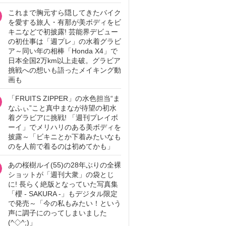
これまで胸元すら隠してきたバイク
を愛する旅人・有那が美ボディをビ
キニなどで初披露! 芸能界デビュー
の初仕事は「週プレ」の水着グラビ
ア～同い年の相棒「Honda X4」で
日本全国2万km以上走破。グラビア
挑戦への想いも語ったメイキング動
画も
「FRUITS ZIPPER」の水色担当“ま
なふぃ”こと真中まなが待望の初水
着グラビアに挑戦! 「週刊プレイボ
ーイ」でメリハリのある美ボディを
披露～「ビキニとか下着みたいなも
のを人前で着るのは初めてかも」
あの桜樹ルイ(55)の28年ぶりの全裸
ショットが「週刊大衆」の袋とじ
に! 長らく絶版となっていた写真集
「櫻 - SAKURA -」もデジタル限定
で発売～「今の私もみたい！という
声に調子にのってしまいました
(^◇^;)」