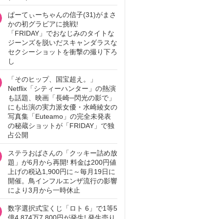
ぱーてぃーちゃんの信子(31)がまさ
かの初グラビアに挑戦!
「FRIDAY」でおなじみのタイトな
ジーンズを脱いだスキャンダラスな
セクシーショットを衝撃の撮り下ろ
し
「そのヒップ、国宝超え。」
Netflix「シティーハンター」の熱演
も話題、映画「長崎─閃光の影で」
にも出演の実力派女優・水崎綾女の
写真集「Euteamo」の完全未発表
の秘蔵ショットが「FRIDAY」で独
占公開
ステラおばさんの「クッキー詰め放
題」が6月から再開! 料金は200円値
上げの税込1,900円に～毎月19日に
開催。鳥インフルエンザ流行の影響
により3月から一時休止
数字選択式宝くじ「ロト 6」で1等5
億4,874万7,800円が発生! 発生売り