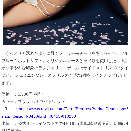
うっとりと濡れたように輝くフラワーモチーフをあしらった、フル
ブルームホットリフト。オリジナルレースとラメ糸を使用した、上品
かつ華やかな印象のランジェリー。ボトムはサイドストリングのタイ
プと、 フェミニンなレースフリルタイプの2種をラインナップしてい
ます。
価格 ：5,390円(税別)
カラー：ブラック/ホワイト/レッド
URL ：
https://www.ravijour.com/Form/Product/ProductDetail.aspx?
shop=0&pid=R8453&vid=R8453-010230
出荷 ：公式オンラインストアで4月16日(木)以降発送予定。店舗は4
月17日(金)