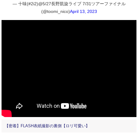
— 十味(#2i2)@5/27長野凱旋ライブ 7/31ツアーファイナル
(@toomi_nico)
April 13, 2023
【密着】FLASH表紙撮影の裏側【ロリ可愛い】