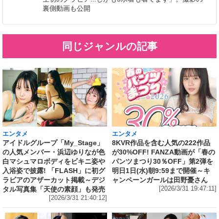
裏側動画も公開
同じジャンルの記事
エンタメ
エンタメ
アイドルグループ「My_Stage」
8KVR作品を含む人気の222作品
の人気メンバー・浜辺ゆりなが色
が30%OFF! FANZA動画が「春の
白マシュマロボディをビキニ姿や
パンツまつり30％OFF」第2弾を
入浴姿で披露! 「FLASH」に初グ
明日1日(水)朝9:59まで開催～キ
ラビアのアザーカット掲載～デジ
ャンペーンガールは田野憂さん
タル写真集「天使の素顔」も発売
[2026/3/31 19:47:11]
[2026/3/31 21:40:12]