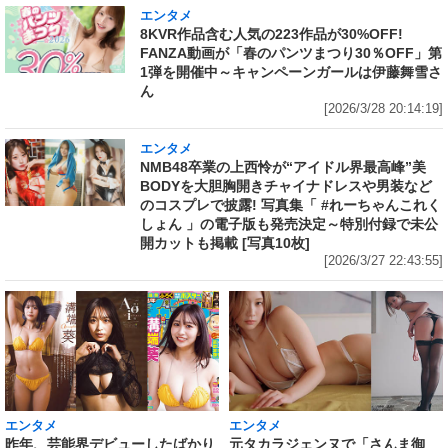
エンタメ
8KVR作品含む人気の223作品が30%OFF!
FANZA動画が「春のパンツまつり30％OFF」第
1弾を開催中～キャンペーンガールは伊藤舞雪さ
ん
[2026/3/28 20:14:19]
エンタメ
NMB48卒業の上西怜が“アイドル界最高峰”美
BODYを大胆胸開きチャイナドレスや男装など
のコスプレで披露! 写真集「 #れーちゃんこれく
しょん 」の電子版も発売決定～特別付録で未公
開カットも掲載 [写真10枚]
[2026/3/27 22:43:55]
エンタメ
エンタメ
昨年、芸能界デビューしたばかり
元タカラジェンヌで「さんま御