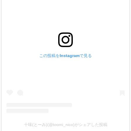
この投稿をInstagramで見る
十味(とーみ)(@toomi_nico)がシェアした投稿