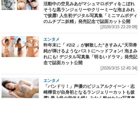
活動中の空見みあがマシュマロボディをこぼれ
そうな黒ランジェリーやクリーミーな泡まみれ
で披露! 人生初デジタル写真集「ミニマムボディ
のムチプニ妖精」発売記念で誌面カット公開
[2026/3/15 23:29:08]
エンタメ
昨年末に「 #2i2 」が解散した“きすみん”天羽希
純が弾けるようなバストにヘッドフォン! 泡まみ
れにも! デジタル写真集「明るいドラマ」発売記
念で誌面カット公開
[2026/3/15 12:45:34]
エンタメ
「バンドリ！」声優のビジュアルクイーン・志
崎樺音が自身初となるランジェリーカットも披
露! 最上級の肢体を惜しみなく魅せた1st写真集
の先行イメージカットが「FRIDAY」に掲載
[2026/3/12 22:36:14]