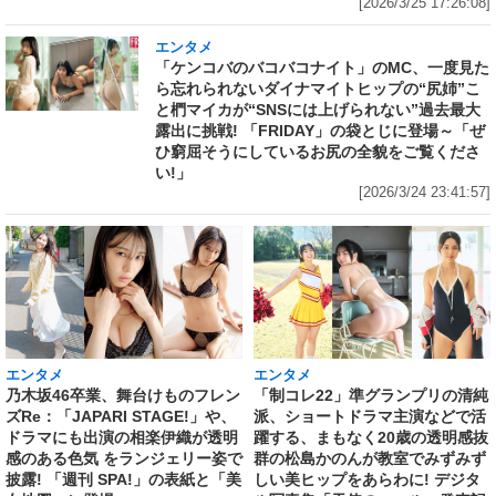
[2026/3/25 17:26:08]
エンタメ
「ケンコバのバコバコナイト」のMC、一度見た
ら忘れられないダイナマイトヒップの“尻姉”こ
と椚マイカが“SNSには上げられない”過去最大
露出に挑戦! 「FRIDAY」の袋とじに登場～「ぜ
ひ窮屈そうにしているお尻の全貌をご覧くださ
い!」
[2026/3/24 23:41:57]
エンタメ
エンタメ
乃木坂46卒業、舞台けものフレン
「制コレ22」準グランプリの清純
ズRe：「JAPARI STAGE!」や、
派、ショートドラマ主演などで活
ドラマにも出演の相楽伊織が透明
躍する、まもなく20歳の透明感抜
感のある色気 をランジェリー姿で
群の松島かのんが教室でみずみず
披露! 「週刊 SPA!」の表紙と「美
しい美ヒップをあらわに! デジタ