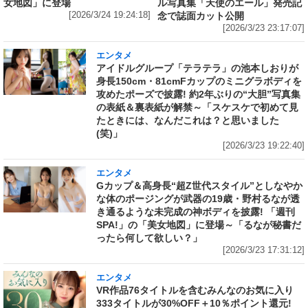
女地図」に登場
ル写真集「天使のエール」発売記
[2026/3/24 19:24:18]
念で誌面カット公開
[2026/3/23 23:17:07]
エンタメ
アイドルグループ「テラテラ」の池本しおりが
身長150cm・81cmFカップのミニグラボディを
攻めたポーズで披露! 約2年ぶりの“大胆”写真集
の表紙＆裏表紙が解禁～「スケスケで初めて見
たときには、なんだこれは？と思いました
(笑)」
[2026/3/23 19:22:40]
エンタメ
Gカップ＆高身長“超Z世代スタイル”としなやか
な体のポージングが武器の19歳・野村るなが透
き通るような未完成の神ボディを披露! 「週刊
SPA!」の「美女地図」に登場～「るなが秘書だ
ったら何して欲しい？」
[2026/3/23 17:31:12]
エンタメ
VR作品76タイトルを含むみんなのお気に入り
333タイトルが30%OFF＋10％ポイント還元!