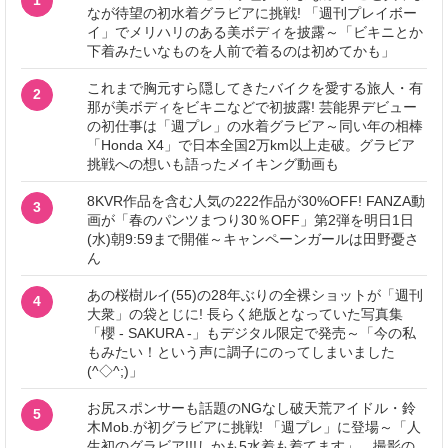
なが待望の初水着グラビアに挑戦! 「週刊プレイボー
イ」でメリハリのある美ボディを披露～「ビキニとか
下着みたいなものを人前で着るのは初めてかも」
これまで胸元すら隠してきたバイクを愛する旅人・有
2
那が美ボディをビキニなどで初披露! 芸能界デビュー
の初仕事は「週プレ」の水着グラビア～同い年の相棒
「Honda X4」で日本全国2万km以上走破。グラビア
挑戦への想いも語ったメイキング動画も
8KVR作品を含む人気の222作品が30%OFF! FANZA動
3
画が「春のパンツまつり30％OFF」第2弾を明日1日
(水)朝9:59まで開催～キャンペーンガールは田野憂さ
ん
あの桜樹ルイ(55)の28年ぶりの全裸ショットが「週刊
4
大衆」の袋とじに! 長らく絶版となっていた写真集
「櫻 - SAKURA -」もデジタル限定で発売～「今の私
もみたい！という声に調子にのってしまいました
(^◇^;)」
お尻スポンサーも話題のNGなし破天荒アイドル・鈴
5
木Mob.が初グラビアに挑戦! 「週プレ」に登場～「人
生初のグラビア!!!しかも5水着も着てます」。撮影の