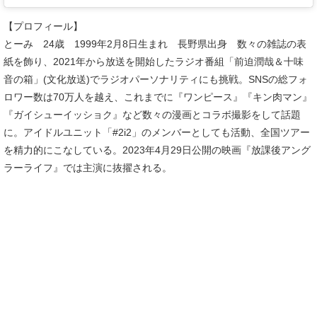
【プロフィール】
とーみ 24歳 1999年2月8日生まれ 長野県出身 数々の雑誌の表
紙を飾り、2021年から放送を開始したラジオ番組「前迫潤哉＆十味
音の箱」(文化放送)でラジオパーソナリティにも挑戦。SNSの総フォ
ロワー数は70万人を越え、これまでに『ワンピース』『キン肉マン』
『ガイシューイッショク』など数々の漫画とコラボ撮影をして話題
に。アイドルユニット「#2i2」のメンバーとしても活動、全国ツアー
を精力的にこなしている。2023年4月29日公開の映画『放課後アング
ラーライフ』では主演に抜擢される。