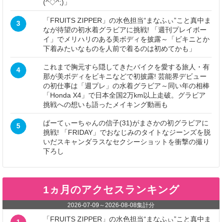
(^◇^;)」
「FRUITS ZIPPER」の水色担当“まなふぃ”こと真中ま
3
なが待望の初水着グラビアに挑戦! 「週刊プレイボー
イ」でメリハリのある美ボディを披露～「ビキニとか
下着みたいなものを人前で着るのは初めてかも」
これまで胸元すら隠してきたバイクを愛する旅人・有
4
那が美ボディをビキニなどで初披露! 芸能界デビュー
の初仕事は「週プレ」の水着グラビア～同い年の相棒
「Honda X4」で日本全国2万km以上走破。グラビア
挑戦への想いも語ったメイキング動画も
ぱーてぃーちゃんの信子(31)がまさかの初グラビアに
5
挑戦! 「FRIDAY」でおなじみのタイトなジーンズを脱
いだスキャンダラスなセクシーショットを衝撃の撮り
下ろし
1ヵ月のアクセスランキング
2026-07-09
～
2026-08-08
集計分
「FRUITS ZIPPER」の水色担当“まなふぃ”こと真中ま
1