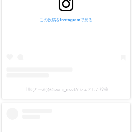
この投稿をInstagramで見る
十味(とーみ)(@toomi_nico)がシェアした投稿