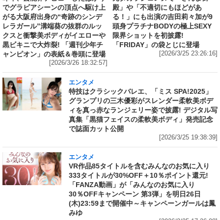
でグラビアシーンの頂点へ駆け上
殿」や「不適切にもほどがあ
がる大阪府出身の“奇跡のシンデ
る！」にも出演の吉田莉々加が9
レラガール”溝端葵の抜群のルッ
頭身プラチナBODYの極上SEXY
クスと衝撃美ボディがイエローや
限界ショットを初披露!
黒ビキニで大炸裂! 「週刊少年チ
「FRIDAY」の袋とじに登場
ャンピオン」の表紙＆巻頭に登場
[2026/3/25 23:26:16]
[2026/3/26 18:32:57]
エンタメ
特技はクラシックバレエ、「ミス SPA!2025」
グランプリの三木優彩がスレンダー柔軟美ボデ
ィを真っ赤なランジェリー姿で披露! デジタル写
真集「黒猫フェイスの柔軟美ボディ」発売記念
で誌面カット公開
[2026/3/25 19:38:39]
エンタメ
VR作品85タイトルを含むみんなのお気に入り
333タイトルが30%OFF＋10％ポイント還元!
「FANZA動画」が「みんなのお気に入り
30％OFFキャンペーン 第3弾」を明日26日
(木)23:59まで開催中～キャンペーンガールは鳳
みゆ