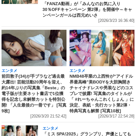
「FANZA動画」が「みんなのお気に入り
30％OFFキャンペーン 第2弾」を開催中～キャ
ンペーンガールは西元めいさ
[2026/3/23 16:36:40]
エンタメ
エンタメ
前田敦子(34)が手ブラなど過去最
NMB48卒業の上西怜が“アイドル
大露出! 芸能活動20周年を迎え、
界最高峰”美BODYを大胆胸開き
約14年ぶりの写真集「Beste」の
チャイナドレスや男装などのコス
電子版が主要ネット書店で1位獲
プレで披露! 写真集のタイトルが
得を記念し未解禁カットを特別公
「 #れーちゃんこれくしょん 」に
開! 「人生最後の一冊です」 [写真
決定、表紙・先行カット第2弾・
9枚]
特典写真も解禁 [写真10枚]
[2026/3/20 21:52:42]
[2026/3/17 22:54:28]
エンタメ
「ミス SPA!2025」グランプリ、声優としても