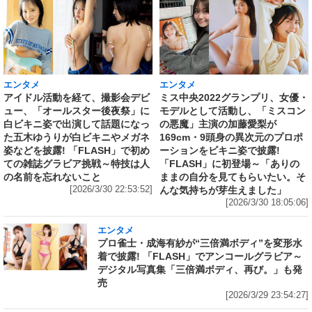
エンタメ
エンタメ
アイドル活動を経て、撮影会デビ
ミス中央2022グランプリ、女優・
ュー、「オールスター後夜祭」に
モデルとして活動し、「ミスコン
白ビキニ姿で出演して話題になっ
の悪魔」主演の加藤愛梨が
た五木ゆうりが白ビキニやメガネ
169cm・9頭身の異次元のプロポ
姿などを披露! 「FLASH」で初め
ーションをビキニ姿で披露!
ての雑誌グラビア挑戦～特技は人
「FLASH」に初登場～「ありの
の名前を忘れないこと
ままの自分を見てもらいたい。そ
[2026/3/30 22:53:52]
んな気持ちが芽生えました」
[2026/3/30 18:05:06]
エンタメ
プロ雀士・成海有紗が“三倍満ボディ”を変形水
着で披露! 「FLASH」でアンコールグラビア～
デジタル写真集「三倍満ボディ、再び。」も発
売
[2026/3/29 23:54:27]