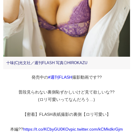
十味(C)光文社／週刊FLASH 写真◎HIROKAZU
発売中の
#週刊FLASH
撮影動画です??
普段見られない裏側恥ずかしいけど見て欲しいな??
(ロリ可愛いってなんだろう…)
【密着】FLASH表紙撮影の裏側【ロリ可愛い】
本編??
https://t.co/KCbyGU0KOv
pic.twitter.com/kCMkdkrGjm