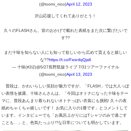
(@toomi_nico)
April 12, 2023
沢山応援してくれてありがとう！
久々のFLASHさん、皆のおかげで載れた表紙をまた次に繋げたいで
す??
まだ十味を知らない人にも知って欲しいから広めて貰えると嬉しい
な??
https://t.co/FesrdqQja6
— 十味(#2i2)@5/27長野凱旋ライブ 7/31ツアーファイナル
(@toomi_nico)
April 13, 2023
普段は、かわいらしい笑顔が魅力ですが、「FLASH」では大人っぽ
い表情を披露。十味さんさんは、「今回はオトナになった十味をテー
マに、普段あんまり着られないオトナっぽい衣装にも挑戦! 久々の表
紙めちゃくちゃ嬉しいです！ お気に入りの1冊です」とコメントして
います。インタビューでも「お風呂上がりにはTシャツのみで過ごす
ことも…」と、色気たっぷり!?な日常についても明かしています。