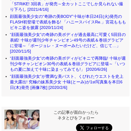
「STRiKE! 3回表」が発売～全カットここでしか見られない撮
り下ろし [2021/4/16]
顔面最強美少女の“奇跡の美BODY”十味が本日24日(火)発売の
FLASH初登場で表紙を飾る! 「ハニースパイスRe.」宮花ももも
ビキニ姿を披露 [2020/11/24]
“顔面最強美少女”の奇跡の美ボディが過去最高に可愛く5回目の
表紙! 十味が週刊少年チャンピオン49号の表紙＆巻頭グラビア
に登場～「ボージョレ・ヌーボーみたいだけど、信じて…」
[2020/11/5]
“顔面最強美少女”の奇跡の美ボディがビキニで再降臨! 十味が週
刊少年チャンピオン30号の表紙＆巻頭グラビアに登場～「いつ
もの夏に加えて十味に染まってみても!」 [2020/6/26]
“顔面最強美少女”が豊満な美バスト、くびれたウエストを史上
最大露出! 究極の妹系美少女 十味(とーみ)が1st写真集を本日6
日(木)発売 [画像7枚] [2020/2/6]
この記事が面白かったら
ネタとぴをフォロー