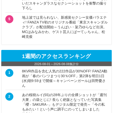
いだスキャンダラスなセクシーショットを衝撃の撮り
下ろし
地上波では見られない、新感覚セクシー女優バラエテ
5
ィ! FANZA TV初のオリジナル番組「東京スキャンダル
クラブ」が配信開始～うんぱい・架乃ゆらなど出演。
MCはみなみかわ、ゲスト芸人にぱーてぃちゃん、松
崎克俊
1週間のアクセスランキング
2026-08-01
～
2026-08-08
集計分
8KVR作品を含む人気の222作品が30%OFF! FANZA動
1
画が「春のパンツまつり30％OFF」第2弾を明日1日
(水)朝9:59まで開催～キャンペーンガールは田野憂さ
ん
あの桜樹ルイ(55)の28年ぶりの全裸ショットが「週刊
2
大衆」の袋とじに! 長らく絶版となっていた写真集
「櫻 - SAKURA -」もデジタル限定で発売～「今の私
もみたい！という声に調子にのってしまいました