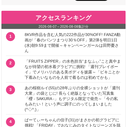
アクセスランキング
2026-08-07
～
2026-08-08
集計分
8KVR作品を含む人気の222作品が30%OFF! FANZA動
1
画が「春のパンツまつり30％OFF」第2弾を明日1日
(水)朝9:59まで開催～キャンペーンガールは田野憂さ
ん
「FRUITS ZIPPER」の水色担当“まなふぃ”こと真中ま
2
なが待望の初水着グラビアに挑戦! 「週刊プレイボー
イ」でメリハリのある美ボディを披露～「ビキニとか
下着みたいなものを人前で着るのは初めてかも」
あの桜樹ルイ(55)の28年ぶりの全裸ショットが「週刊
3
大衆」の袋とじに! 長らく絶版となっていた写真集
「櫻 - SAKURA -」もデジタル限定で発売～「今の私
もみたい！という声に調子にのってしまいました
(^◇^;)」
ぱーてぃーちゃんの信子(31)がまさかの初グラビアに
4
挑戦! 「FRIDAY」でおなじみのタイトなジーンズを脱