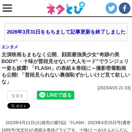
2026年3月31日をもちまして記事更新を終了しました
エンタメ
主演映画もまもなく公開、顔面最強美少女“奇跡の美
BODY”・十味が普段見せない“大人モード”でランジェリ
ー姿も披露! 「FLASH」の表紙＆巻頭に～撮影密着動画
も公開! 「普段見られない裏側恥ずかしいけど見て欲しい
な」
[2023/4/15 21:33]
リスト
2023年4月11日(火)発売の週刊誌「FLASH」2023年4月25日号(通巻
1685号/光文社)の表紙＆巻頭グラビアを、十味(とーみ)さんがふだん