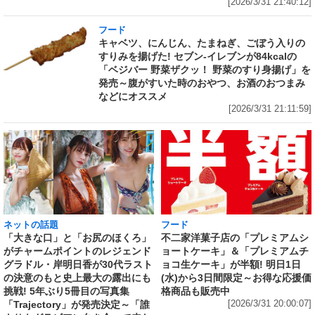
[2026/3/31 21:40:12]
フード
キャベツ、にんじん、たまねぎ、ごぼう入りの
すりみを揚げた! セブン‐イレブンが84kcalの
「ベジバー 野菜ザクッ！ 野菜のすり身揚げ」を
発売～腹がすいた時のおやつ、お酒のおつまみ
などにオススメ
[2026/3/31 21:11:59]
ネットの話題
フード
「大きな口」と「お尻のほくろ」
不二家洋菓子店の「プレミアムシ
がチャームポイントのレジェンド
ョートケーキ」＆「プレミアムチ
グラドル・岸明日香が30代ラスト
ョコ生ケーキ」が半額! 明日1日
の決意のもと史上最大の露出にも
(水)から3日間限定～お得な応援価
挑戦! 5年ぶり5冊目の写真集
格商品も販売中
「Trajectory」が発売決定～「誰
[2026/3/31 20:00:07]