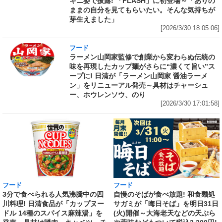
キニ姿で披露! 「FLASH」に初登場～「ありの
ままの自分を見てもらいたい。そんな気持ちが
芽生えました」
[2026/3/30 18:05:06]
フード
ラーメン山岡家監修で創業から変わらぬ伝統の
味を再現したカップ麺がさらに“濃くて旨い”ス
ープに! 日清が「ラーメン山岡家 醤油ラーメ
ン」をリニューアル発売～具材はチャーシュ
ー、ホウレンソウ、のり
[2026/3/30 17:01:58]
フード
フード
3分で食べられる人気沸騰中の四
自慢のそばが食べ放題! 和食麺処
川料理! 日清食品が「カップヌー
サガミが「晦日そば」を明日31日
ドル 14種のスパイス麻辣湯」を
(火)開催～大海老天などの天ぷら