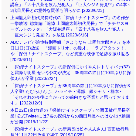
講座」「四十八茶を飲んだ犯人」「巨大シジミ発見!?」の4本～
3代目局長との意外な関係も明らかに [2023/6/23]
上岡龍太郎初代局長時代の「探偵！ナイトスクープ」の名作が
一挙放送! 総集編「追悼 上岡龍太郎初代局長」で「チチヤスヨ
ーグルトのフタ」「大阪弁講座」「四十八茶を飲んだ犯人」
「巨大シジミ発見!?」を放送 [2023/6/16]
ABCテレビが追悼特別番組「さようなら 上岡龍太郎さん」を本
日11日(日)放送 「漫画トリオ」の漫才、「ラブアタック！」
や「探偵！ナイトスクープ」など貴重な映像で足跡を振り返る
[2023/6/11]
「探偵!ナイトスクープ」の新探偵にゆりやんレトリィバァ(32)
と霜降り明星 せいや(30)が決定 35周年の節目に10年ぶりに探
偵3人が卒業 [2023/2/24]
「探偵!ナイトスクープ」が35周年の節目に10年ぶりに探偵が3
人卒業! たむらけんじ、ハライチ・澤部、銀シャリ・橋本～
「それぞれの今後に向かっての前向きな卒業だと思っておりま
す」 [2022/12/9]
本日22日(金)放送の「探偵!ナイトスクープ」で西田敏行局長卒
業! 公式Twitterには7名の探偵からの西田局長へのはなむけ動画
が公開 [2019/11/22]
「探偵!ナイトスクープ」の新局長は松本人志さん! 西田敏行局
長は11月22日放送で辞任 [2019/10/25]