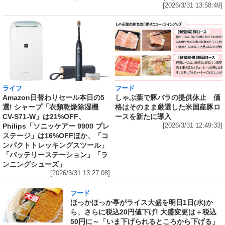
[2026/3/31 13:58:49]
ライフ
フード
Amazon日替わりセール本日の5
しゃぶ葉で豚バラの提供休止 価
選! シャープ「衣類乾燥除湿機
格はそのまま厳選した米国産豚ロ
CV-S71-W」は21%OFF、
ースを新たに導入
Philips「ソニッケアー 9900 プレ
[2026/3/31 12:49:33]
ステージ」は16%OFFほか、「コ
ンパクトトレッキングスツール」
「バッテリーステーション」「ラ
ンニングシューズ」
[2026/3/31 13:27:08]
フード
ほっかほっか亭がライス大盛を明日1日(水)か
ら、さらに税込20円値下げ! 大盛変更は＋税込
50円に～「いま下げられるところから下げる」