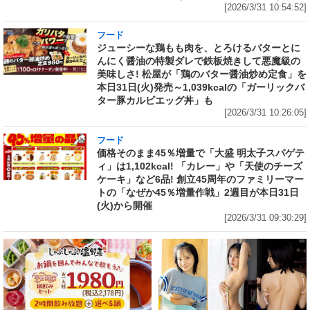
[2026/3/31 10:54:52]
フード
ジューシーな鶏もも肉を、とろけるバターとに
んにく醤油の特製ダレで鉄板焼きして悪魔級の
美味しさ! 松屋が「鶏のバター醤油炒め定食」を
本日31日(火)発売～1,039kcalの「ガーリックバ
ター豚カルビエッグ丼」も
[2026/3/31 10:26:05]
フード
価格そのまま45％増量で「大盛 明太子スパゲテ
ィ」は1,102kcal! 「カレー」や「天使のチーズ
ケーキ」など6品! 創立45周年のファミリーマー
トの「なぜか45％増量作戦」2週目が本日31日
(火)から開催
[2026/3/31 09:30:29]