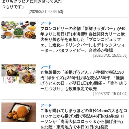
よりもグラビアに向き合って来た
つもりです」
[2026/3/31 20:34:53]
フード
ブロンコビリーの名物「新鮮サラダバー」が40
年ぶりに明日1日(水)刷新! 自社開発カリーと炭
火炙り焼き芋を追加した「ブロンコビュッフ
ェ」に進化～ドリンクバーにもデトックスウォ
ーター、バタフライピー、台湾茶が登場
[2026/3/31 15:53:59]
フード
丸亀製麺の「釜揚げうどん」が半額で税込190
円! 得サイズは390円お得な税込380円! 「釜揚
げうどんの日」が明日1日(水)開催～「旨辛 肉ラ
ー油つけ汁」も数量限定で販売
[2026/3/31 15:04:04]
フード
ご飯が隠れてしまうほどの直径14cmの大きなコ
ロッケにから揚げ3個で税込646円のお弁当! ロ
ーソンが「高岡大仏コロッケ＆から揚げ弁当」
を北陸・東海地方で本日31日(火)発売