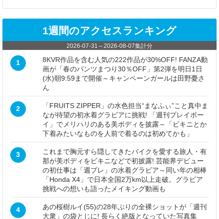
1週間のアクセスランキング
2026-07-31
～
2026-08-07
集計分
8KVR作品を含む人気の222作品が30%OFF! FANZA動
1
画が「春のパンツまつり30％OFF」第2弾を明日1日
(水)朝9:59まで開催～キャンペーンガールは田野憂さ
ん
「FRUITS ZIPPER」の水色担当“まなふぃ”こと真中ま
2
なが待望の初水着グラビアに挑戦! 「週刊プレイボー
イ」でメリハリのある美ボディを披露～「ビキニとか
下着みたいなものを人前で着るのは初めてかも」
これまで胸元すら隠してきたバイクを愛する旅人・有
3
那が美ボディをビキニなどで初披露! 芸能界デビュー
の初仕事は「週プレ」の水着グラビア～同い年の相棒
「Honda X4」で日本全国2万km以上走破。グラビア
挑戦への想いも語ったメイキング動画も
あの桜樹ルイ(55)の28年ぶりの全裸ショットが「週刊
4
大衆」の袋とじに! 長らく絶版となっていた写真集