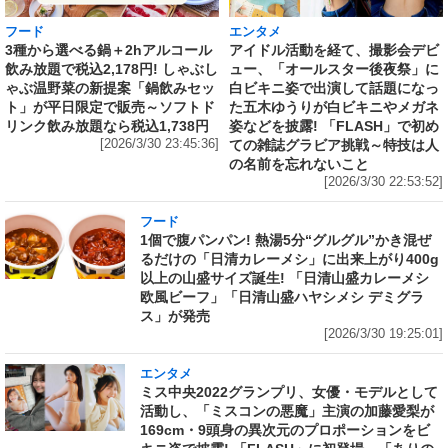
フード
エンタメ
3種から選べる鍋＋2hアルコール
アイドル活動を経て、撮影会デビ
飲み放題で税込2,178円! しゃぶし
ュー、「オールスター後夜祭」に
ゃぶ温野菜の新提案「鍋飲みセッ
白ビキニ姿で出演して話題になっ
ト」が平日限定で販売～ソフトド
た五木ゆうりが白ビキニやメガネ
リンク飲み放題なら税込1,738円
姿などを披露! 「FLASH」で初め
[2026/3/30 23:45:36]
ての雑誌グラビア挑戦～特技は人
の名前を忘れないこと
[2026/3/30 22:53:52]
フード
1個で腹パンパン! 熱湯5分“グルグル”かき混ぜ
るだけの「日清カレーメシ」に出来上がり400g
以上の山盛サイズ誕生! 「日清山盛カレーメシ
欧風ビーフ」「日清山盛ハヤシメシ デミグラ
ス」が発売
[2026/3/30 19:25:01]
エンタメ
ミス中央2022グランプリ、女優・モデルとして
活動し、「ミスコンの悪魔」主演の加藤愛梨が
169cm・9頭身の異次元のプロポーションをビ