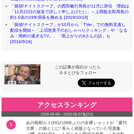
「探偵!ナイトスクープ」の西田敏行局長が11月に辞任 理由は
「11月22日の放送で詳しく申し上げたい」～上岡龍太郎局長の
約1.5倍の19年局長を務める [2019/10/19]
「探偵!ナイトスクープ」が10月から「TVer」での無料見逃し
配信を開始～「上沼恵美子のおしゃべりクッキング」や「なる
み・岡村の過ぎるTV」、「雨上がりのAさんの話」も
[2016/9/16]
この記事が面白かったら
ネタとぴをフォロー
アクセスランキング
2026-08-06
～
2026-08-07
集計分
あの桜樹ルイ(55)の28年ぶりの全裸ショットが「週刊
1
大衆」の袋とじに! 長らく絶版となっていた写真集