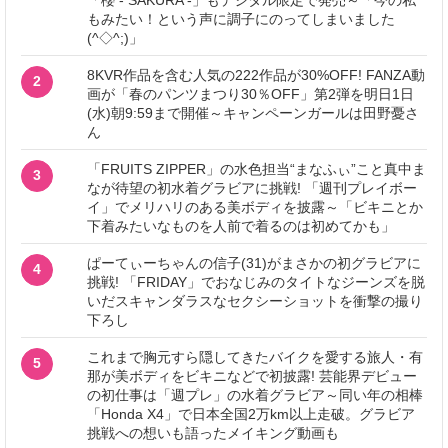
「櫻 - SAKURA -」もデジタル限定で発売～「今の私
もみたい！という声に調子にのってしまいました
(^◇^;)」
8KVR作品を含む人気の222作品が30%OFF! FANZA動
2
画が「春のパンツまつり30％OFF」第2弾を明日1日
(水)朝9:59まで開催～キャンペーンガールは田野憂さ
ん
「FRUITS ZIPPER」の水色担当“まなふぃ”こと真中ま
3
なが待望の初水着グラビアに挑戦! 「週刊プレイボー
イ」でメリハリのある美ボディを披露～「ビキニとか
下着みたいなものを人前で着るのは初めてかも」
ぱーてぃーちゃんの信子(31)がまさかの初グラビアに
4
挑戦! 「FRIDAY」でおなじみのタイトなジーンズを脱
いだスキャンダラスなセクシーショットを衝撃の撮り
下ろし
これまで胸元すら隠してきたバイクを愛する旅人・有
5
那が美ボディをビキニなどで初披露! 芸能界デビュー
の初仕事は「週プレ」の水着グラビア～同い年の相棒
「Honda X4」で日本全国2万km以上走破。グラビア
挑戦への想いも語ったメイキング動画も