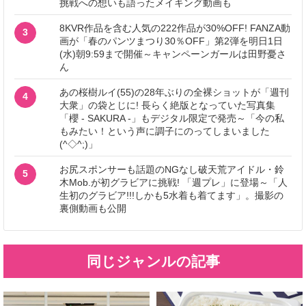
挑戦への想いも語ったメイキング動画も
8KVR作品を含む人気の222作品が30%OFF! FANZA動
3
画が「春のパンツまつり30％OFF」第2弾を明日1日
(水)朝9:59まで開催～キャンペーンガールは田野憂さ
ん
あの桜樹ルイ(55)の28年ぶりの全裸ショットが「週刊
4
大衆」の袋とじに! 長らく絶版となっていた写真集
「櫻 - SAKURA -」もデジタル限定で発売～「今の私
もみたい！という声に調子にのってしまいました
(^◇^;)」
お尻スポンサーも話題のNGなし破天荒アイドル・鈴
5
木Mob.が初グラビアに挑戦! 「週プレ」に登場～「人
生初のグラビア!!!しかも5水着も着てます」。撮影の
裏側動画も公開
同じジャンルの記事