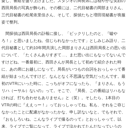
愛し、番組を盛り上げました。スタジオの局長席には穏やかな笑顔の
西田局長の写真が飾られ、その横には、二代目秘書の岡部まりさん、
三代目秘書の松尾依里佳さん、そして、探偵たちと増田現秘書が喪服
姿で整列。
間探偵は西田局長の訃報に接し、「ビックリしたのと、『嘘や
ろ！』と思いましたね。信じられなかったです」としみじみ語り、二
代目秘書として約10年間共演した岡部まりさんは西田局長との思い出
について、「たくさんありすぎて…、まだ思い出にもなってないんで
すけどね。一番最初に、西田さんが局長として初めて紹介された時
に、あの席にお越しになって。局長がいつもの台詞をおっしゃって番
組が始まったんですけど、なんとなく不思議な空気だったんです。最
初のVTRにいった時に、こっちがオフになったら、『まりさん、もう
リハ（ーサル）ないの』って。そこで、『局長、この番組はリハもな
ければ、打ち合わせもありません』と（笑）。そしたら、1本目の
VTRの時に『ええっー！』っておっしゃってね。私も、それをご存じ
なかったことに配慮がなかったかな、申し訳ないなと。でもそれで、
『おもしろいね。こんなライブで撮るのって』とおっしゃって。以
来、ライブでご覧になって、ライブで泣かれてたんだなっていうの