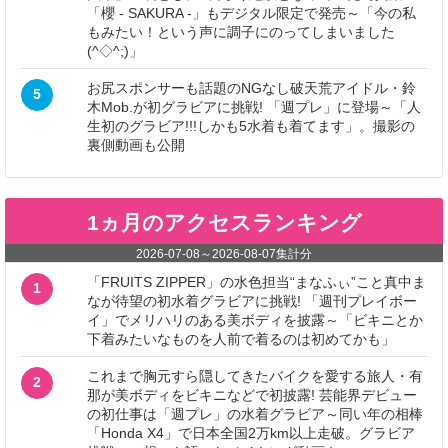
「櫻 - SAKURA -」もデジタル限定で発売～「今の私
もみたい！という声に調子にのってしまいました
(^◇^;)」
お尻スポンサーも話題のNGなし破天荒アイドル・鈴
5
木Mob.が初グラビアに挑戦! 「週プレ」に登場～「人
生初のグラビア!!!しかも5水着も着てます」。撮影の
裏側動画も公開
1ヵ月のアクセスランキング
2026-07-08
～
2026-08-07
集計分
「FRUITS ZIPPER」の水色担当“まなふぃ”こと真中ま
1
なが待望の初水着グラビアに挑戦! 「週刊プレイボー
イ」でメリハリのある美ボディを披露～「ビキニとか
下着みたいなものを人前で着るのは初めてかも」
これまで胸元すら隠してきたバイクを愛する旅人・有
2
那が美ボディをビキニなどで初披露! 芸能界デビュー
の初仕事は「週プレ」の水着グラビア～同い年の相棒
「Honda X4」で日本全国2万km以上走破。グラビア