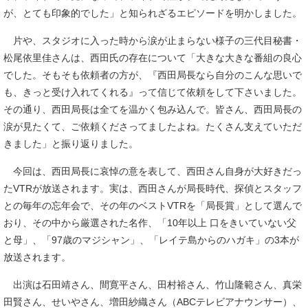
が、とても印象的でした」と知られざるエピソードを明かしました。
片や、スタジオに入った時から涙が止まらない様子の三代目秘書・
松尾依里佳さんは、西田氏の存在について「大きな大きな番組の良心
でした。そもそも依頼者の方が、『西田局長なら自分のこんな思いで
も、きっと受け入れてくれる』って信じて依頼をして下さいました。
その通り、西田局長は全てを温かく包み込んで。皆さん、西田局長の
涙が見たくて、ご依頼くださってましたよね。たくさん支えていただ
きました」と振り返りました。
今回は、西田局長に哀悼の意を表して、西田さん自身が大好きだっ
たVTRが放送されます。実は、西田さんが局長時代、探偵とスタッフ
との毎年の忘年会で、その年のベストVTRを「局長賞」として選んで
おり、その中から厳選された名作、「10年以上 口をきいていない父
と母」、「97歳のマジシャン」、「レイテ島からのハガキ」の3本が
放送されます。
出演は石田靖さん、間寛平さん、田村裕さん、竹山隆範さん、真栄
田賢さん、せいやさん、増田紗織さん（ABCテレビアナウンサー）、