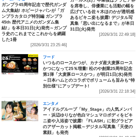
ガールズ(2)」卒業後はグラビア界
ガンプラ45周年記念で歴代ガンダ
を席巻し、俳優業にも活動の幅を
ム大集結! ホビージャパンが「ガ
広げている佐々木ほのかが透明感
ンプラカタログ特別編 ガンプラ
あるビキニ姿も披露! デジタル写
45th 歴代アニメのガンダム集
真集「思い出になるまで」が本日
結!」を本日31日(火)発売～ガンプ
31日(火)発売
ラ史のこれまでとこれからを網羅
[2026/3/31 22:49:18]
した1冊
[2026/3/31 23:25:46]
フード
いつものロースかつが、カナダ産大麦豚ロース
かつになって25％増量! 松のや創業25周年記念
第1弾「大麦豚ロースかつ」が明日1日(水)発売
～日本ハムとのコラボでボリュームも旨みも“特
別仕様”にアップデート!
[2026/3/31 22:18:34]
エンタメ
アイドルグループ「My_Stage」の人気メンバ
ー・浜辺ゆりなが色白マシュマロボディをビキ
ニ姿や入浴姿で披露! 「FLASH」に初グラビア
のアザーカット掲載～デジタル写真集「天使の
素顔」も発売