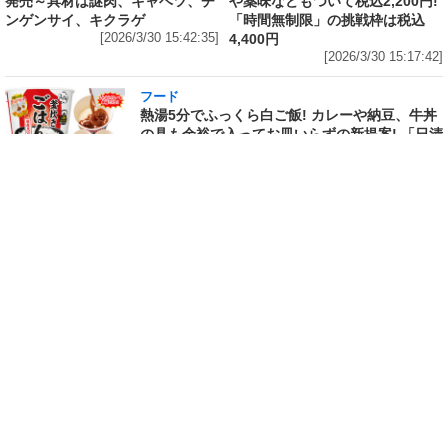
発売～具材は謎肉、キャベツ、チ
や薬味などもついて税込2,200円!
ンゲンサイ、キクラゲ
「時間無制限」の挑戦枠は税込
[2026/3/30 15:42:35]
4,400円
[2026/3/30 15:17:42]
フード
熱湯5分でふっくら白ご飯! カレーや納豆、牛丼
の具も余裕で入ってお皿いらずの新提案! 「日清
ふっくら釜炊き ごはん」が本日30日(月)発売～
常温で1年保存可能。電子レンジがないオフィス
やアウトドアでも活用できる!
[2026/3/30 14:17:14]
ライフ
Amazon日替わりセール本日の5選! P&Gの香り
付けビーズ「レノアオードリュクス イノセント
リリー＆ジャスミンの香り 詰め替え 920mL」
は27%OFF、アイリスオーヤマ「防災セット 1
人用31点」は32%OFFなど
[2026/3/30 14:06:08]
フード
ラフテーやソーキそば、サーターアンダギーな
ども含む80品以上が食べ放題! 沖縄初の朝食ビ