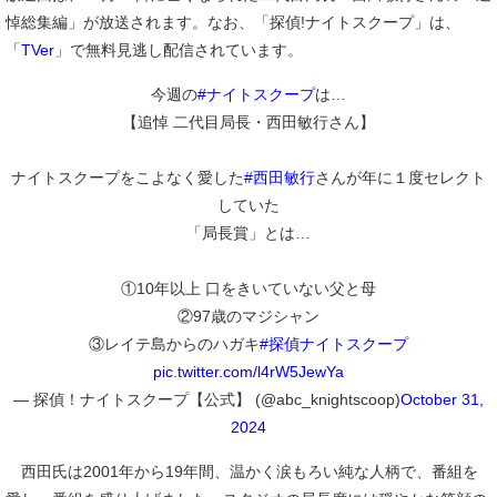
悼総集編」が放送されます。なお、「探偵!ナイトスクープ」は、
「
TVer
」で無料見逃し配信されています。
今週の
#ナイトスクープ
は…
【追悼 二代目局長・西田敏行さん】
ナイトスクープをこよなく愛した
#西田敏行
さんが年に１度セレクト
していた
「局長賞」とは…
①10年以上 口をきいていない父と母
②97歳のマジシャン
③レイテ島からのハガキ
#探偵ナイトスクープ
pic.twitter.com/l4rW5JewYa
— 探偵！ナイトスクープ【公式】 (@abc_knightscoop)
October 31,
2024
西田氏は2001年から19年間、温かく涙もろい純な人柄で、番組を