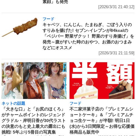
素顔」も発売
[2026/3/31 21:40:12]
フード
キャベツ、にんじん、たまねぎ、ごぼう入りの
すりみを揚げた! セブン‐イレブンが84kcalの
「ベジバー 野菜ザクッ！ 野菜のすり身揚げ」を
発売～腹がすいた時のおやつ、お酒のおつまみ
などにオススメ
[2026/3/31 21:11:59]
ネットの話題
フード
「大きな口」と「お尻のほくろ」
不二家洋菓子店の「プレミアムシ
がチャームポイントのレジェンド
ョートケーキ」＆「プレミアムチ
グラドル・岸明日香が30代ラスト
ョコ生ケーキ」が半額! 明日1日
の決意のもと史上最大の露出にも
(水)から3日間限定～お得な応援価
挑戦! 5年ぶり5冊目の写真集
格商品も販売中