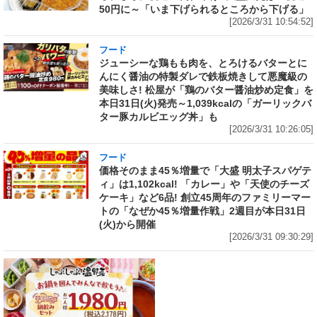
50円に～「いま下げられるところから下げる」
[2026/3/31 10:54:52]
フード
ジューシーな鶏もも肉を、とろけるバターとに
んにく醤油の特製ダレで鉄板焼きして悪魔級の
美味しさ! 松屋が「鶏のバター醤油炒め定食」を
本日31日(火)発売～1,039kcalの「ガーリックバ
ター豚カルビエッグ丼」も
[2026/3/31 10:26:05]
フード
価格そのまま45％増量で「大盛 明太子スパゲテ
ィ」は1,102kcal! 「カレー」や「天使のチーズ
ケーキ」など6品! 創立45周年のファミリーマー
トの「なぜか45％増量作戦」2週目が本日31日
(火)から開催
[2026/3/31 09:30:29]