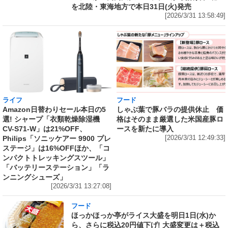
を北陸・東海地方で本日31日(火)発売
[2026/3/31 13:58:49]
ライフ
フード
Amazon日替わりセール本日の5
しゃぶ葉で豚バラの提供休止 価
選! シャープ「衣類乾燥除湿機
格はそのまま厳選した米国産豚ロ
CV-S71-W」は21%OFF、
ースを新たに導入
Philips「ソニッケアー 9900 プレ
[2026/3/31 12:49:33]
ステージ」は16%OFFほか、「コ
ンパクトトレッキングスツール」
「バッテリーステーション」「ラ
ンニングシューズ」
[2026/3/31 13:27:08]
フード
ほっかほっか亭がライス大盛を明日1日(水)か
ら、さらに税込20円値下げ! 大盛変更は＋税込