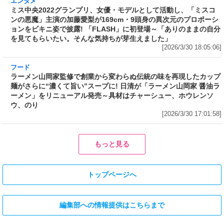
169cm・9頭身の異次元のプロポーションをビ
キニ姿で披露! 「FLASH」に初登場～「ありの
ままの自分を見てもらいたい。そんな気持ちが
芽生えました」
[2026/3/30 18:05:06]
フード
ラーメン山岡家監修で創業から変わらぬ伝統の
味を再現したカップ麺がさらに“濃くて旨い”ス
ープに! 日清が「ラーメン山岡家 醤油ラーメ
ン」をリニューアル発売～具材はチャーシュ
ー、ホウレンソウ、のり
[2026/3/30 17:01:58]
フード
フード
3分で食べられる人気沸騰中の四
自慢のそばが食べ放題! 和食麺処
川料理! 日清食品が「カップヌー
サガミが「晦日そば」を明日31日