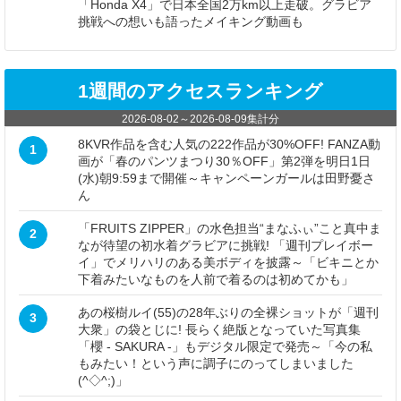
「Honda X4」で日本全国2万km以上走破。グラビア
挑戦への想いも語ったメイキング動画も
1週間のアクセスランキング
2026-08-02
～
2026-08-09
集計分
8KVR作品を含む人気の222作品が30%OFF! FANZA動
1
画が「春のパンツまつり30％OFF」第2弾を明日1日
(水)朝9:59まで開催～キャンペーンガールは田野憂さ
ん
「FRUITS ZIPPER」の水色担当“まなふぃ”こと真中ま
2
なが待望の初水着グラビアに挑戦! 「週刊プレイボー
イ」でメリハリのある美ボディを披露～「ビキニとか
下着みたいなものを人前で着るのは初めてかも」
あの桜樹ルイ(55)の28年ぶりの全裸ショットが「週刊
3
大衆」の袋とじに! 長らく絶版となっていた写真集
「櫻 - SAKURA -」もデジタル限定で発売～「今の私
もみたい！という声に調子にのってしまいました
(^◇^;)」