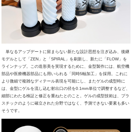
単なるアップデートに留まらない新たな設計思想を注ぎ込み、後継
モデルとして「ZEN」と「SPIRAL」を刷新し、新たに「FLOW」を
ラインナップ。この造形美を実現するために、金型製作には、航空機
部品や医療機器部品にも用いられる「同時5軸加工」を採用。これに
より微細で複雑なディテール表現を可能にし、またゲルの成型時に
は、金型にゲルを流し込む射出口の径を0.1mm単位で調整するなど、
細部にわたる検証と修正を重ねたとのこと。ゲルの成型技術は、プラ
スチックのように確立された分野ではなく、予測できない要素も多い
そうです。