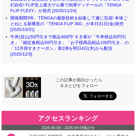
幻自在! FLIP史上最大ゲル量で肉厚ディテールの「TENGA
FLIP FLEXY」が発売 [2025/11/24]
開発期間3年、TENGAの最新技術を結集して遂に完成! 本体ご
とねじる新構造の「TENGA FLIP 360」が本日31日(金)発売
[2025/10/31]
牛丼(並)は50円引きで税込400円! すき家が「牛丼税込50円引
き」「鍋定食税込50円引き」「お子様商品税込100円引き」の
「12月得すきクーポン」第2弾を明日4日(木)から配信
[2025/12/3]
この記事が面白かったら
ネタとぴをフォロー
アクセスランキング
2026-08-08
～
2026-08-09
集計分