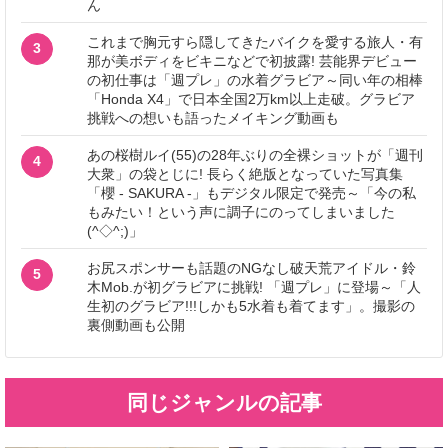
ん
これまで胸元すら隠してきたバイクを愛する旅人・有
3
那が美ボディをビキニなどで初披露! 芸能界デビュー
の初仕事は「週プレ」の水着グラビア～同い年の相棒
「Honda X4」で日本全国2万km以上走破。グラビア
挑戦への想いも語ったメイキング動画も
あの桜樹ルイ(55)の28年ぶりの全裸ショットが「週刊
4
大衆」の袋とじに! 長らく絶版となっていた写真集
「櫻 - SAKURA -」もデジタル限定で発売～「今の私
もみたい！という声に調子にのってしまいました
(^◇^;)」
お尻スポンサーも話題のNGなし破天荒アイドル・鈴
5
木Mob.が初グラビアに挑戦! 「週プレ」に登場～「人
生初のグラビア!!!しかも5水着も着てます」。撮影の
裏側動画も公開
同じジャンルの記事