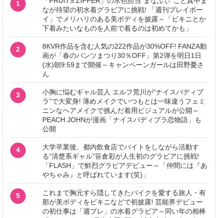
「FRUITS ZIPPER」の水色担当“まなふぃ”こと真中ま
1
なが待望の初水着グラビアに挑戦! 「週刊プレイボー
イ」でメリハリのある美ボディを披露～「ビキニとか
下着みたいなものを人前で着るのは初めてかも」
8KVR作品を含む人気の222作品が30%OFF! FANZA動
2
画が「春のパンツまつり30％OFF」第2弾を明日1日
(水)朝9:59まで開催～キャンペーンガールは田野憂さ
ん
小胸に悩むギャル芸人 エルフ荒川が“ナイスバディブ
3
ラ”で大変身! 薄めメイクでいつもとは一味違うフェミ
ニンなヘアメイクで挑んだ着用ビジュアルが公開～
PEACH JOHNが漫画「ナイスバディブラ恋物語」も
公開
大学卒業後、都内飲食店でバイトをしながら活動す
4
る“清楚系ギャル”笹倉彩が人生初のグラビアに挑戦!
「FLASH」で鮮烈グラビアデビュー～「仲間には『あ
やちゃみ』と呼ばれています(笑)」
これまで胸元すら隠してきたバイクを愛する旅人・有
5
那が美ボディをビキニなどで初披露! 芸能界デビュー
の初仕事は「週プレ」の水着グラビア～同い年の相棒