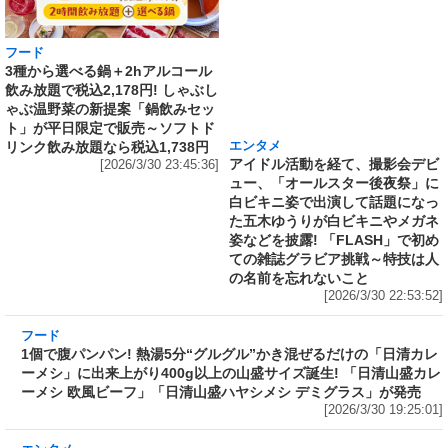
フード
エンタメ
3種から選べる鍋＋2hアルコール
アイドル活動を経て、撮影会デビ
飲み放題で税込2,178円! しゃぶし
ュー、「オールスター後夜祭」に
ゃぶ温野菜の新提案「鍋飲みセッ
白ビキニ姿で出演して話題になっ
ト」が平日限定で販売～ソフトド
た五木ゆうりが白ビキニやメガネ
リンク飲み放題なら税込1,738円
姿などを披露! 「FLASH」で初め
[2026/3/30 23:45:36]
ての雑誌グラビア挑戦～特技は人
の名前を忘れないこと
[2026/3/30 22:53:52]
フード
1個で腹パンパン! 熱湯5分“グルグル”かき混ぜ
るだけの「日清カレーメシ」に出来上がり400g
以上の山盛サイズ誕生! 「日清山盛カレーメシ
欧風ビーフ」「日清山盛ハヤシメシ デミグラ
ス」が発売
[2026/3/30 19:25:01]
エンタメ
ミス中央2022グランプリ、女優・モデルとして
活動し、「ミスコンの悪魔」主演の加藤愛梨が