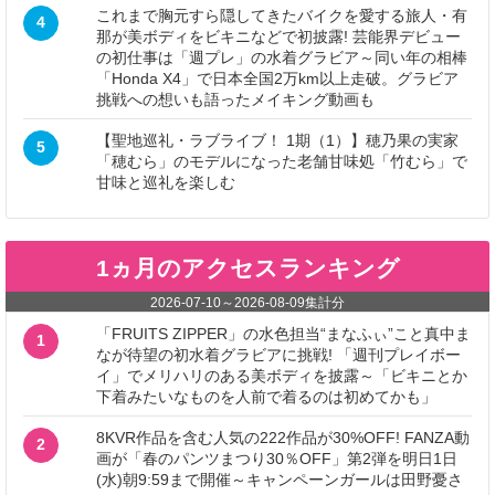
これまで胸元すら隠してきたバイクを愛する旅人・有
4
那が美ボディをビキニなどで初披露! 芸能界デビュー
の初仕事は「週プレ」の水着グラビア～同い年の相棒
「Honda X4」で日本全国2万km以上走破。グラビア
挑戦への想いも語ったメイキング動画も
【聖地巡礼・ラブライブ！ 1期（1）】穂乃果の実家
5
「穂むら」のモデルになった老舗甘味処「竹むら」で
甘味と巡礼を楽しむ
1ヵ月のアクセスランキング
2026-07-10
～
2026-08-09
集計分
「FRUITS ZIPPER」の水色担当“まなふぃ”こと真中ま
1
なが待望の初水着グラビアに挑戦! 「週刊プレイボー
イ」でメリハリのある美ボディを披露～「ビキニとか
下着みたいなものを人前で着るのは初めてかも」
8KVR作品を含む人気の222作品が30%OFF! FANZA動
2
画が「春のパンツまつり30％OFF」第2弾を明日1日
(水)朝9:59まで開催～キャンペーンガールは田野憂さ