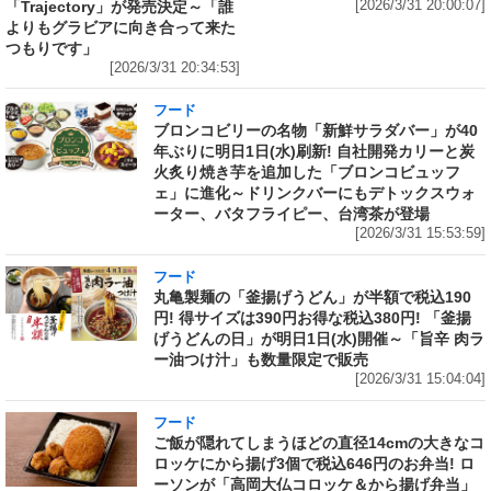
「Trajectory」が発売決定～「誰
[2026/3/31 20:00:07]
よりもグラビアに向き合って来た
つもりです」
[2026/3/31 20:34:53]
フード
ブロンコビリーの名物「新鮮サラダバー」が40
年ぶりに明日1日(水)刷新! 自社開発カリーと炭
火炙り焼き芋を追加した「ブロンコビュッフ
ェ」に進化～ドリンクバーにもデトックスウォ
ーター、バタフライピー、台湾茶が登場
[2026/3/31 15:53:59]
フード
丸亀製麺の「釜揚げうどん」が半額で税込190
円! 得サイズは390円お得な税込380円! 「釜揚
げうどんの日」が明日1日(水)開催～「旨辛 肉ラ
ー油つけ汁」も数量限定で販売
[2026/3/31 15:04:04]
フード
ご飯が隠れてしまうほどの直径14cmの大きなコ
ロッケにから揚げ3個で税込646円のお弁当! ロ
ーソンが「高岡大仏コロッケ＆から揚げ弁当」