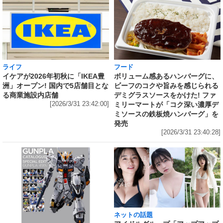
ライフ
フード
イケアが2026年初秋に「IKEA豊
ボリューム感あるハンバーグに、
洲」オープン! 国内で5店舗目とな
ビーフのコクや旨みを感じられる
る商業施設内店舗
デミグラスソースをかけた! ファ
[2026/3/31 23:42:00]
ミリーマートが「コク深い濃厚デ
ミソースの鉄板焼ハンバーグ」を
発売
[2026/3/31 23:40:28]
ネットの話題