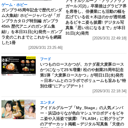
アイドルグループ「アップアップ
ゲーム・ホビー
ガールズ(2)」卒業後はグラビア界
ガンプラ45周年記念で歴代ガンダ
を席巻し、俳優業にも活動の幅を
ム大集結! ホビージャパンが「ガ
広げている佐々木ほのかが透明感
ンプラカタログ特別編 ガンプラ
あるビキニ姿も披露! デジタル写
45th 歴代アニメのガンダム集
真集「思い出になるまで」が本日
結!」を本日31日(火)発売～ガンプ
31日(火)発売
ラ史のこれまでとこれからを網羅
[2026/3/31 22:49:18]
した1冊
[2026/3/31 23:25:46]
フード
いつものロースかつが、カナダ産大麦豚ロース
かつになって25％増量! 松のや創業25周年記念
第1弾「大麦豚ロースかつ」が明日1日(水)発売
～日本ハムとのコラボでボリュームも旨みも“特
別仕様”にアップデート!
[2026/3/31 22:18:34]
エンタメ
アイドルグループ「My_Stage」の人気メンバ
ー・浜辺ゆりなが色白マシュマロボディをビキ
ニ姿や入浴姿で披露! 「FLASH」に初グラビア
のアザーカット掲載～デジタル写真集「天使の