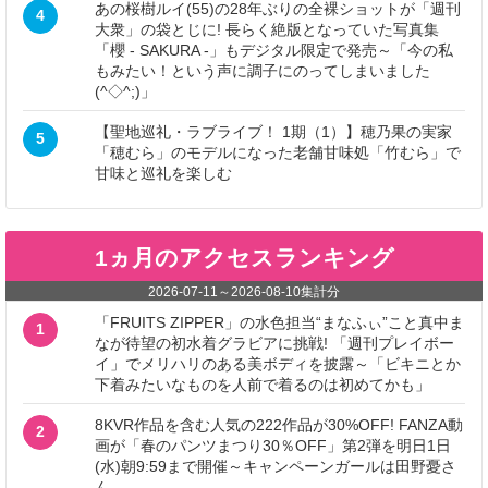
あの桜樹ルイ(55)の28年ぶりの全裸ショットが「週刊
4
大衆」の袋とじに! 長らく絶版となっていた写真集
「櫻 - SAKURA -」もデジタル限定で発売～「今の私
もみたい！という声に調子にのってしまいました
(^◇^;)」
【聖地巡礼・ラブライブ！ 1期（1）】穂乃果の実家
5
「穂むら」のモデルになった老舗甘味処「竹むら」で
甘味と巡礼を楽しむ
1ヵ月のアクセスランキング
2026-07-11
～
2026-08-10
集計分
「FRUITS ZIPPER」の水色担当“まなふぃ”こと真中ま
1
なが待望の初水着グラビアに挑戦! 「週刊プレイボー
イ」でメリハリのある美ボディを披露～「ビキニとか
下着みたいなものを人前で着るのは初めてかも」
8KVR作品を含む人気の222作品が30%OFF! FANZA動
2
画が「春のパンツまつり30％OFF」第2弾を明日1日
(水)朝9:59まで開催～キャンペーンガールは田野憂さ
ん