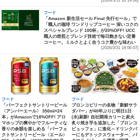
[2026/3/31 18:14:08]
フード
「Amazon 新生活セール Final 先行セール」で
「職人の珈琲 ワンドリップコーヒー 深いコクの
スペシャルブレンド 100杯」が20%OFF! UCC
職人の焙煎とブレンド技術で毎日飽きない定番
コーヒー。ミルクとよく合うコク豊かな味わい
[2026/3/31 18:06:07]
フード
フード
「パーフェクトサントリービール
ブロンコビリーの名物「新鮮サラ
〈アンバーエール〉 350ml×24
ダバー」が40年ぶりに明日1日
本」がAmazonで18%OFF! アロ
(水)刷新! 自社開発カリーと炭火
マホップの爽やかでフルーティな
炙り焼き芋を追加した「ブロンコ
香りの余韻を楽しめる「パーフェ
ビュッフェ」に進化～ドリンクバ
クトサントリービール〈エール〉
ーにもデトックスウォーター、バ