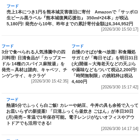
フード
売上1本につき1円を熊本城災害復旧に寄付
Amazonで「サッポロ生ビール黒ラベル『熊本
城復興応援缶』 350ml×24本」が税込5,180円!
発売から10年、昨年までの累計寄付金額は
6,344,952円
[2026/3/30 15:50:17]
フード
フード
3分で食べられる人気沸騰中の四
自慢のそばが食べ放題! 和食麺処
川料理! 日清食品が「カップヌー
サガミが「晦日そば」を明日31日
ドル 14種のスパイス麻辣湯」を
(火)開催～大海老天などの天ぷら
発売～具材は謎肉、キャベツ、チ
や薬味などもついて税込2,200円!
ンゲンサイ、キクラゲ
「時間無制限」の挑戦枠は税込
[2026/3/30 15:42:35]
4,400円
[2026/3/30 15:17:42]