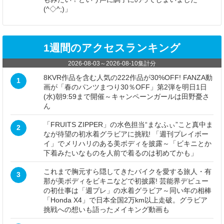
(^◇^;)」
1週間のアクセスランキング
2026-08-03
～
2026-08-10
集計分
8KVR作品を含む人気の222作品が30%OFF! FANZA動
1
画が「春のパンツまつり30％OFF」第2弾を明日1日
(水)朝9:59まで開催～キャンペーンガールは田野憂さ
ん
「FRUITS ZIPPER」の水色担当“まなふぃ”こと真中ま
2
なが待望の初水着グラビアに挑戦! 「週刊プレイボー
イ」でメリハリのある美ボディを披露～「ビキニとか
下着みたいなものを人前で着るのは初めてかも」
これまで胸元すら隠してきたバイクを愛する旅人・有
3
那が美ボディをビキニなどで初披露! 芸能界デビュー
の初仕事は「週プレ」の水着グラビア～同い年の相棒
「Honda X4」で日本全国2万km以上走破。グラビア
挑戦への想いも語ったメイキング動画も