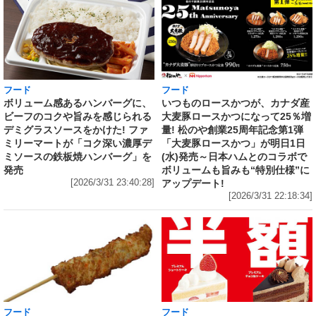
フード
フード
いつものロースかつが、カナダ産
ボリューム感あるハンバーグに、
大麦豚ロースかつになって25％増
ビーフのコクや旨みを感じられる
量! 松のや創業25周年記念第1弾
デミグラスソースをかけた! ファ
「大麦豚ロースかつ」が明日1日
ミリーマートが「コク深い濃厚デ
(水)発売～日本ハムとのコラボで
ミソースの鉄板焼ハンバーグ」を
ボリュームも旨みも“特別仕様”に
発売
アップデート!
[2026/3/31 23:40:28]
[2026/3/31 22:18:34]
フード
フード