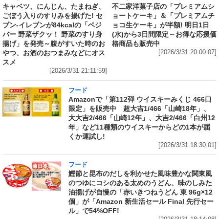
キャベツ、にんじん、たまねぎ、
不二家洋菓子店の「プレミアムシ
ごぼう入りのすりみを揚げた! セ
ョートケーキ」＆「プレミアムチ
ブン‐イレブンが84kcalの「ベジ
ョコ生ケーキ」が半額! 明日1日
バー 野菜ザクッ！ 野菜のすり身
(水)から3日間限定～お得な応援価
揚げ」を発売～腹がすいた時のお
格商品も販売中
やつ、お酒のおつまみなどにオス
[2026/3/31 20:00:07]
スメ
[2026/3/31 21:11:59]
フード
Amazonで「第112弾 ウイスキーみくじ 466口
限定」を販売中 超大吉1/466「山崎18年」、
大大吉2/466「山崎12年」、大吉2/466「白州12
年」など11種類のウイスキーからどの1本が届
くか運試し!
[2026/3/31 18:30:01]
フード
鰹節と昆布のだしを利かせた風味豊かな関東風
のつゆにコシのある太めのうどん、味のしみた
油揚げが自慢の「赤いきつねうどん 東 96g×12
個」が「Amazon 新生活セール Final 先行セー
ル」で54%OFF!