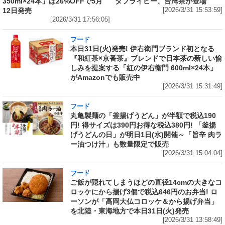
350ml×24本」は26%OFFで5月
タフライピー、台湾茶が登場
12日発売
[2026/3/31 15:53:59]
[2026/3/31 17:56:05]
フード
本日31日(火)発売! 伊右衛門ブランド初となる
『和紅茶×京番茶』ブレンドで日本茶の新しい愉
しみを提案する「紅の伊右衛門 600ml×24本」
がAmazonでも販売中
[2026/3/31 15:31:49]
フード
丸亀製麺の「釜揚げうどん」が半額で税込190
円! 得サイズは390円お得な税込380円! 「釜揚
げうどんの日」が明日1日(水)開催～「旨辛 肉ラ
ー油つけ汁」も数量限定で販売
[2026/3/31 15:04:04]
フード
ご飯が隠れてしまうほどの直径14cmの大きなコ
ロッケにから揚げ3個で税込646円のお弁当! ロ
ーソンが「高岡大仏コロッケ＆から揚げ弁当」
を北陸・東海地方で本日31日(火)発売
[2026/3/31 13:58:49]