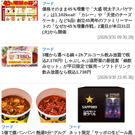
フード
価格そのまま45％増量で「大盛 明太子スパゲテ
ィ」は1,102kcal! 「カレー」や「天使のチーズ
ケーキ」など6品! 創立45周年のファミリーマー
トの「なぜか45％増量作戦」2週目が本日31日
(火)から開催
[2026/3/31 09:30:29]
フード
3種から選べる鍋＋2hアルコール飲み放題で税
込2,178円! しゃぶしゃぶ温野菜の新提案「鍋飲
みセット」が平日限定で販売～ソフトドリンク
飲み放題なら税込1,738円
[2026/3/30 23:45:36]
フード
フード
1個で腹パンパン! 熱湯5分“グルグ
ネット限定「サッポロ生ビール黒