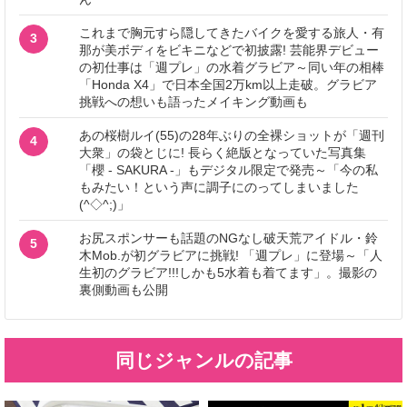
これまで胸元すら隠してきたバイクを愛する旅人・有
3
那が美ボディをビキニなどで初披露! 芸能界デビュー
の初仕事は「週プレ」の水着グラビア～同い年の相棒
「Honda X4」で日本全国2万km以上走破。グラビア
挑戦への想いも語ったメイキング動画も
あの桜樹ルイ(55)の28年ぶりの全裸ショットが「週刊
4
大衆」の袋とじに! 長らく絶版となっていた写真集
「櫻 - SAKURA -」もデジタル限定で発売～「今の私
もみたい！という声に調子にのってしまいました
(^◇^;)」
お尻スポンサーも話題のNGなし破天荒アイドル・鈴
5
木Mob.が初グラビアに挑戦! 「週プレ」に登場～「人
生初のグラビア!!!しかも5水着も着てます」。撮影の
裏側動画も公開
同じジャンルの記事