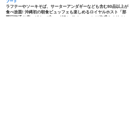
フード
熱湯5分でふっくら白ご飯! カレーや納豆、牛丼
の具も余裕で入ってお皿いらずの新提案! 「日清
ふっくら釜炊き ごはん」が本日30日(月)発売～
常温で1年保存可能。電子レンジがないオフィス
やアウトドアでも活用できる!
[2026/3/30 14:17:14]
フード
ラフテーやソーキそば、サーターアンダギーな
ども含む80品以上が食べ放題! 沖縄初の朝食ビ
ュッフェも楽しめるロイヤルホスト「那覇国際
通り店」がオープン～グランドメニューには泡
盛やオリオンビールも
[2026/3/30 13:05:00]
フード
研究所で発見された50年前の「どん兵衛」レシ
ピをもとに発売当時の味を再現! 「日清のどん兵
衛 きつねうどん クラシック(東/西)/天ぷらそば
クラシック」が本日30日(月)発売～「当時はこ
れがうまかった(笑)」