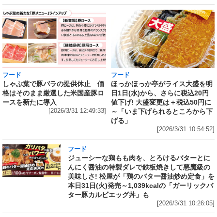
フード
フード
しゃぶ葉で豚バラの提供休止 価
ほっかほっか亭がライス大盛を明
格はそのまま厳選した米国産豚ロ
日1日(水)から、さらに税込20円
ースを新たに導入
値下げ! 大盛変更は＋税込50円に
[2026/3/31 12:49:33]
～「いま下げられるところから下
げる」
[2026/3/31 10:54:52]
フード
ジューシーな鶏もも肉を、とろけるバターとに
んにく醤油の特製ダレで鉄板焼きして悪魔級の
美味しさ! 松屋が「鶏のバター醤油炒め定食」を
本日31日(火)発売～1,039kcalの「ガーリックバ
ター豚カルビエッグ丼」も
[2026/3/31 10:26:05]