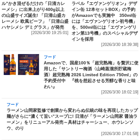
ル”かき混ぜるだけの「日清カレ
ラベル『エヴァンゲリオン』デザ
ーメシ」に出来上がり400g以上
イン缶 12本セットBOX」の予約
の山盛サイズ誕生! 「日清山盛カ
がAmazonでも実施中 350ml缶
レーメシ 欧風ビーフ」「日清山盛
には「エヴァンゲリオン初号機」
ハヤシメシ デミグラス」が発売
を、500ml缶には「エヴァンゲリ
[2026/3/30 19:25:01]
オン第13号機」のスペシャルデザ
インを採用
[2026/3/30 18:39:38]
フード
Amazonで、国産100％「超完熟梅」を贅沢に使
用した「サントリー梅酒〈山崎蒸溜所貯蔵梅
酒〉超完熟梅 2026 Limited Edition 750ml」の
予約受付中 『桃を想起させる芳醇な香りと味
わい』
[2026/3/30 18:02:19]
フード
ラーメン山岡家監修で創業から変わらぬ伝統の
味を再現したカップ麺がさらに“濃くて旨い”ス
ープに! 日清が「ラーメン山岡家 醤油ラーメ
ン」をリニューアル発売～具材はチャーシュ
ー、ホウレンソウ、のり
[2026/3/30 17:01:58]