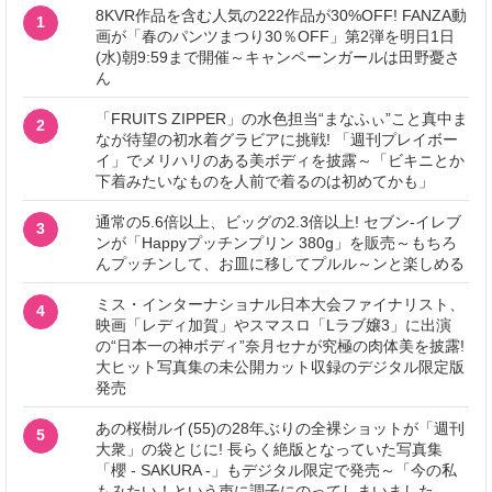
8KVR作品を含む人気の222作品が30%OFF! FANZA動
1
画が「春のパンツまつり30％OFF」第2弾を明日1日
(水)朝9:59まで開催～キャンペーンガールは田野憂さ
ん
「FRUITS ZIPPER」の水色担当“まなふぃ”こと真中ま
2
なが待望の初水着グラビアに挑戦! 「週刊プレイボー
イ」でメリハリのある美ボディを披露～「ビキニとか
下着みたいなものを人前で着るのは初めてかも」
通常の5.6倍以上、ビッグの2.3倍以上! セブン‐イレブ
3
ンが「Happyプッチンプリン 380g」を販売～もちろ
んプッチンして、お皿に移してプルル～ンと楽しめる
ミス・インターナショナル日本大会ファイナリスト、
4
映画「レディ加賀」やスマスロ「Lラブ嬢3」に出演
の“日本一の神ボディ”奈月セナが究極の肉体美を披露!
大ヒット写真集の未公開カット収録のデジタル限定版
発売
あの桜樹ルイ(55)の28年ぶりの全裸ショットが「週刊
5
大衆」の袋とじに! 長らく絶版となっていた写真集
「櫻 - SAKURA -」もデジタル限定で発売～「今の私
もみたい！という声に調子にのってしまいました