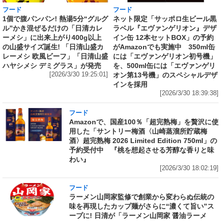
フード
フード
1個で腹パンパン! 熱湯5分“グルグ
ネット限定「サッポロ生ビール黒
ル”かき混ぜるだけの「日清カレ
ラベル『エヴァンゲリオン』デザ
ーメシ」に出来上がり400g以上
イン缶 12本セットBOX」の予約
の山盛サイズ誕生! 「日清山盛カ
がAmazonでも実施中 350ml缶
レーメシ 欧風ビーフ」「日清山盛
には「エヴァンゲリオン初号機」
ハヤシメシ デミグラス」が発売
を、500ml缶には「エヴァンゲリ
[2026/3/30 19:25:01]
オン第13号機」のスペシャルデザ
インを採用
[2026/3/30 18:39:38]
フード
Amazonで、国産100％「超完熟梅」を贅沢に使
用した「サントリー梅酒〈山崎蒸溜所貯蔵梅
酒〉超完熟梅 2026 Limited Edition 750ml」の
予約受付中 『桃を想起させる芳醇な香りと味
わい』
[2026/3/30 18:02:19]
フード
ラーメン山岡家監修で創業から変わらぬ伝統の
味を再現したカップ麺がさらに“濃くて旨い”ス
ープに! 日清が「ラーメン山岡家 醤油ラーメ