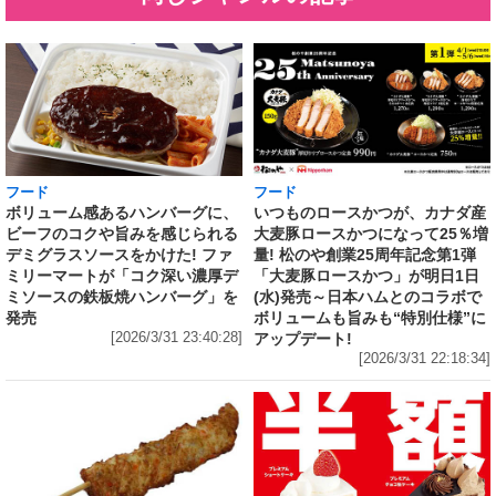
フード
フード
いつものロースかつが、カナダ産
ボリューム感あるハンバーグに、
大麦豚ロースかつになって25％増
ビーフのコクや旨みを感じられる
量! 松のや創業25周年記念第1弾
デミグラスソースをかけた! ファ
「大麦豚ロースかつ」が明日1日
ミリーマートが「コク深い濃厚デ
(水)発売～日本ハムとのコラボで
ミソースの鉄板焼ハンバーグ」を
ボリュームも旨みも“特別仕様”に
発売
アップデート!
[2026/3/31 23:40:28]
[2026/3/31 22:18:34]