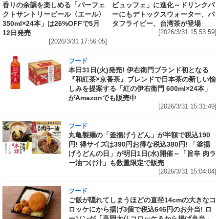
香りの余韻を楽しめる「パーフェ
ビュッフェ」に進化～ドリンクバ
クトサントリービール〈エール〉
ーにもデトックスウォーター、バ
350ml×24本」は26%OFFで5月
タフライピー、台湾茶が登場
12日発売
[2026/3/31 15:53:59]
[2026/3/31 17:56:05]
フード
本日31日(火)発売! 伊右衛門ブランド初となる
『和紅茶×京番茶』ブレンドで日本茶の新しい愉
しみを提案する「紅の伊右衛門 600ml×24本」
がAmazonでも販売中
[2026/3/31 15:31:49]
フード
丸亀製麺の「釜揚げうどん」が半額で税込190
円! 得サイズは390円お得な税込380円! 「釜揚
げうどんの日」が明日1日(水)開催～「旨辛 肉ラ
ー油つけ汁」も数量限定で販売
[2026/3/31 15:04:04]
フード
ご飯が隠れてしまうほどの直径14cmの大きなコ
ロッケにから揚げ3個で税込646円のお弁当! ロ
ーソンが「高岡大仏コロッケ＆から揚げ弁当」