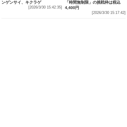
ンゲンサイ、キクラゲ
「時間無制限」の挑戦枠は税込
[2026/3/30 15:42:35]
4,400円
[2026/3/30 15:17:42]
フード
熱湯5分でふっくら白ご飯! カレーや納豆、牛丼
の具も余裕で入ってお皿いらずの新提案! 「日清
ふっくら釜炊き ごはん」が本日30日(月)発売～
常温で1年保存可能。電子レンジがないオフィス
やアウトドアでも活用できる!
[2026/3/30 14:17:14]
フード
ラフテーやソーキそば、サーターアンダギーな
ども含む80品以上が食べ放題! 沖縄初の朝食ビ
ュッフェも楽しめるロイヤルホスト「那覇国際
通り店」がオープン～グランドメニューには泡
盛やオリオンビールも
[2026/3/30 13:05:00]
フード
研究所で発見された50年前の「どん兵衛」レシ
ピをもとに発売当時の味を再現! 「日清のどん兵
衛 きつねうどん クラシック(東/西)/天ぷらそば