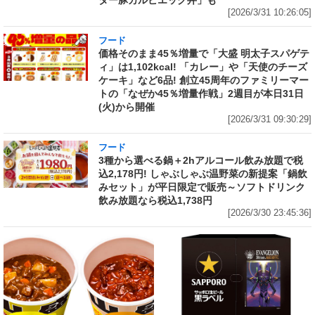
[2026/3/31 10:26:05]
フード
価格そのまま45％増量で「大盛 明太子スパゲテ
ィ」は1,102kcal! 「カレー」や「天使のチーズ
ケーキ」など6品! 創立45周年のファミリーマー
トの「なぜか45％増量作戦」2週目が本日31日
(火)から開催
[2026/3/31 09:30:29]
フード
3種から選べる鍋＋2hアルコール飲み放題で税
込2,178円! しゃぶしゃぶ温野菜の新提案「鍋飲
みセット」が平日限定で販売～ソフトドリンク
飲み放題なら税込1,738円
[2026/3/30 23:45:36]