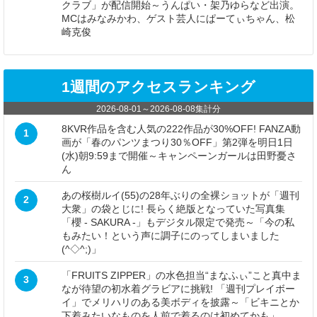
クラブ」が配信開始～うんぱい・架乃ゆらなど出演。
MCはみなみかわ、ゲスト芸人にぱーてぃちゃん、松
崎克俊
1週間のアクセスランキング
2026-08-01
～
2026-08-08
集計分
8KVR作品を含む人気の222作品が30%OFF! FANZA動
1
画が「春のパンツまつり30％OFF」第2弾を明日1日
(水)朝9:59まで開催～キャンペーンガールは田野憂さ
ん
あの桜樹ルイ(55)の28年ぶりの全裸ショットが「週刊
2
大衆」の袋とじに! 長らく絶版となっていた写真集
「櫻 - SAKURA -」もデジタル限定で発売～「今の私
もみたい！という声に調子にのってしまいました
(^◇^;)」
「FRUITS ZIPPER」の水色担当“まなふぃ”こと真中ま
3
なが待望の初水着グラビアに挑戦! 「週刊プレイボー
イ」でメリハリのある美ボディを披露～「ビキニとか
下着みたいなものを人前で着るのは初めてかも」