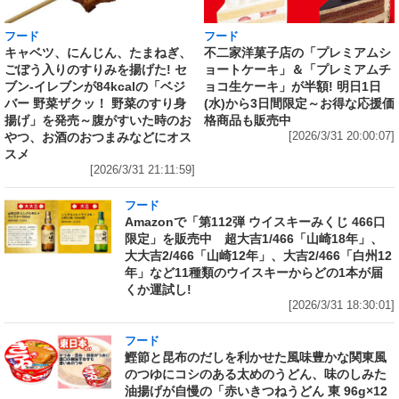
フード
フード
キャベツ、にんじん、たまねぎ、
不二家洋菓子店の「プレミアムシ
ごぼう入りのすりみを揚げた! セ
ョートケーキ」＆「プレミアムチ
ブン‐イレブンが84kcalの「ベジ
ョコ生ケーキ」が半額! 明日1日
バー 野菜ザクッ！ 野菜のすり身
(水)から3日間限定～お得な応援価
揚げ」を発売～腹がすいた時のお
格商品も販売中
やつ、お酒のおつまみなどにオス
[2026/3/31 20:00:07]
スメ
[2026/3/31 21:11:59]
フード
Amazonで「第112弾 ウイスキーみくじ 466口
限定」を販売中 超大吉1/466「山崎18年」、
大大吉2/466「山崎12年」、大吉2/466「白州12
年」など11種類のウイスキーからどの1本が届
くか運試し!
[2026/3/31 18:30:01]
フード
鰹節と昆布のだしを利かせた風味豊かな関東風
のつゆにコシのある太めのうどん、味のしみた
油揚げが自慢の「赤いきつねうどん 東 96g×12