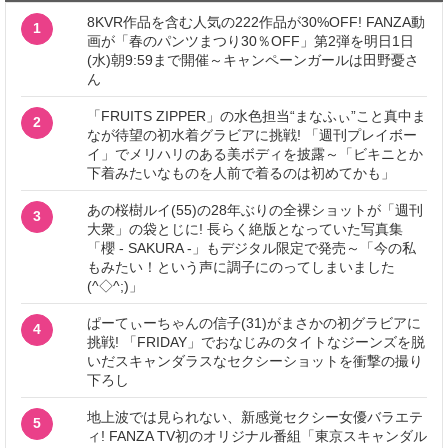
8KVR作品を含む人気の222作品が30%OFF! FANZA動
1
画が「春のパンツまつり30％OFF」第2弾を明日1日
(水)朝9:59まで開催～キャンペーンガールは田野憂さ
ん
「FRUITS ZIPPER」の水色担当“まなふぃ”こと真中ま
2
なが待望の初水着グラビアに挑戦! 「週刊プレイボー
イ」でメリハリのある美ボディを披露～「ビキニとか
下着みたいなものを人前で着るのは初めてかも」
あの桜樹ルイ(55)の28年ぶりの全裸ショットが「週刊
3
大衆」の袋とじに! 長らく絶版となっていた写真集
「櫻 - SAKURA -」もデジタル限定で発売～「今の私
もみたい！という声に調子にのってしまいました
(^◇^;)」
ぱーてぃーちゃんの信子(31)がまさかの初グラビアに
4
挑戦! 「FRIDAY」でおなじみのタイトなジーンズを脱
いだスキャンダラスなセクシーショットを衝撃の撮り
下ろし
地上波では見られない、新感覚セクシー女優バラエテ
5
ィ! FANZA TV初のオリジナル番組「東京スキャンダル