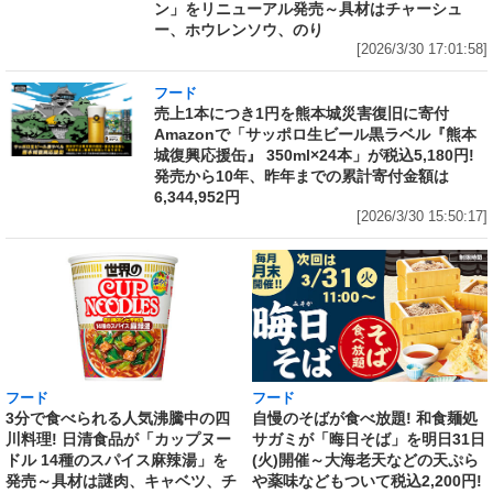
ン」をリニューアル発売～具材はチャーシュ
ー、ホウレンソウ、のり
[2026/3/30 17:01:58]
フード
売上1本につき1円を熊本城災害復旧に寄付
Amazonで「サッポロ生ビール黒ラベル『熊本
城復興応援缶』 350ml×24本」が税込5,180円!
発売から10年、昨年までの累計寄付金額は
6,344,952円
[2026/3/30 15:50:17]
フード
フード
3分で食べられる人気沸騰中の四
自慢のそばが食べ放題! 和食麺処
川料理! 日清食品が「カップヌー
サガミが「晦日そば」を明日31日
ドル 14種のスパイス麻辣湯」を
(火)開催～大海老天などの天ぷら
発売～具材は謎肉、キャベツ、チ
や薬味などもついて税込2,200円!