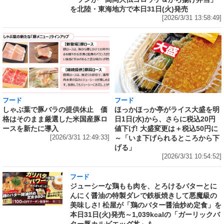
を北陸・東海地方で本日31日(火)発売
[2026/3/31 13:58:49]
フード
フード
しゃぶ葉で豚バラの提供休止 価
ほっかほっか亭がライス大盛を明
格はそのまま厳選した米国産豚ロ
日1日(水)から、さらに税込20円
ースを新たに導入
値下げ! 大盛変更は＋税込50円に
[2026/3/31 12:49:33]
～「いま下げられるところから下
げる」
[2026/3/31 10:54:52]
フード
ジューシーな鶏もも肉を、とろけるバターとに
んにく醤油の特製ダレで鉄板焼きして悪魔級の
美味しさ! 松屋が「鶏のバター醤油炒め定食」を
本日31日(火)発売～1,039kcalの「ガーリックバ
ター豚カルビエッグ丼」も