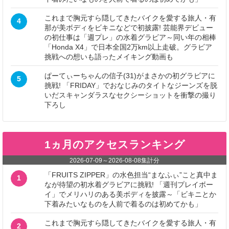
これまで胸元すら隠してきたバイクを愛する旅人・有
4
那が美ボディをビキニなどで初披露! 芸能界デビュー
の初仕事は「週プレ」の水着グラビア～同い年の相棒
「Honda X4」で日本全国2万km以上走破。グラビア
挑戦への想いも語ったメイキング動画も
ぱーてぃーちゃんの信子(31)がまさかの初グラビアに
5
挑戦! 「FRIDAY」でおなじみのタイトなジーンズを脱
いだスキャンダラスなセクシーショットを衝撃の撮り
下ろし
1ヵ月のアクセスランキング
2026-07-09
～
2026-08-08
集計分
「FRUITS ZIPPER」の水色担当“まなふぃ”こと真中ま
1
なが待望の初水着グラビアに挑戦! 「週刊プレイボー
イ」でメリハリのある美ボディを披露～「ビキニとか
下着みたいなものを人前で着るのは初めてかも」
これまで胸元すら隠してきたバイクを愛する旅人・有
2