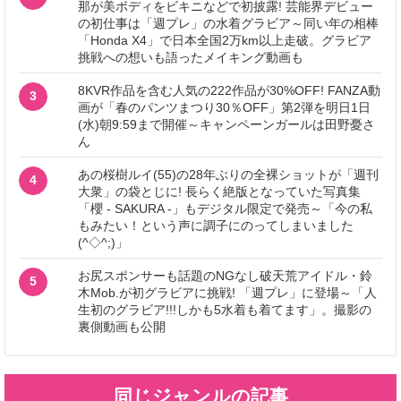
那が美ボディをビキニなどで初披露! 芸能界デビュー
の初仕事は「週プレ」の水着グラビア～同い年の相棒
「Honda X4」で日本全国2万km以上走破。グラビア
挑戦への想いも語ったメイキング動画も
8KVR作品を含む人気の222作品が30%OFF! FANZA動
3
画が「春のパンツまつり30％OFF」第2弾を明日1日
(水)朝9:59まで開催～キャンペーンガールは田野憂さ
ん
あの桜樹ルイ(55)の28年ぶりの全裸ショットが「週刊
4
大衆」の袋とじに! 長らく絶版となっていた写真集
「櫻 - SAKURA -」もデジタル限定で発売～「今の私
もみたい！という声に調子にのってしまいました
(^◇^;)」
お尻スポンサーも話題のNGなし破天荒アイドル・鈴
5
木Mob.が初グラビアに挑戦! 「週プレ」に登場～「人
生初のグラビア!!!しかも5水着も着てます」。撮影の
裏側動画も公開
同じジャンルの記事