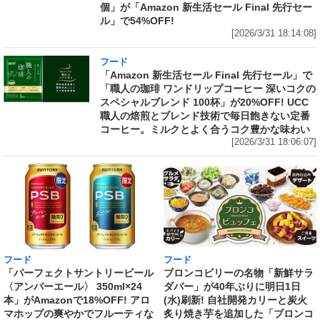
個」が「Amazon 新生活セール Final 先行セー
ル」で54%OFF!
[2026/3/31 18:14:08]
フード
「Amazon 新生活セール Final 先行セール」で
「職人の珈琲 ワンドリップコーヒー 深いコクの
スペシャルブレンド 100杯」が20%OFF! UCC
職人の焙煎とブレンド技術で毎日飽きない定番
コーヒー。ミルクとよく合うコク豊かな味わい
[2026/3/31 18:06:07]
フード
フード
「パーフェクトサントリービール
ブロンコビリーの名物「新鮮サラ
〈アンバーエール〉 350ml×24
ダバー」が40年ぶりに明日1日
本」がAmazonで18%OFF! アロ
(水)刷新! 自社開発カリーと炭火
マホップの爽やかでフルーティな
炙り焼き芋を追加した「ブロンコ