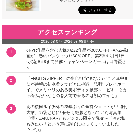
アクセスランキング
2026-08-07
～
2026-08-08
集計分
8KVR作品を含む人気の222作品が30%OFF! FANZA動
1
画が「春のパンツまつり30％OFF」第2弾を明日1日
(水)朝9:59まで開催～キャンペーンガールは田野憂さ
ん
「FRUITS ZIPPER」の水色担当“まなふぃ”こと真中ま
2
なが待望の初水着グラビアに挑戦! 「週刊プレイボー
イ」でメリハリのある美ボディを披露～「ビキニとか
下着みたいなものを人前で着るのは初めてかも」
あの桜樹ルイ(55)の28年ぶりの全裸ショットが「週刊
3
大衆」の袋とじに! 長らく絶版となっていた写真集
「櫻 - SAKURA -」もデジタル限定で発売～「今の私
もみたい！という声に調子にのってしまいました
(^◇^;)」