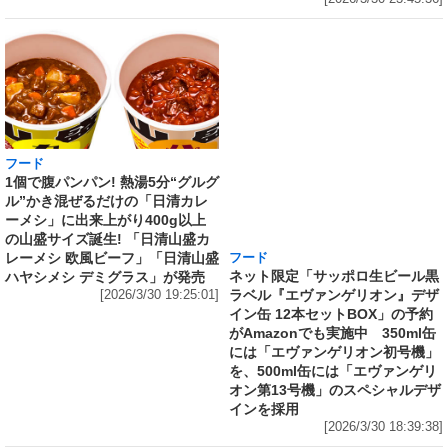
フード
フード
1個で腹パンパン! 熱湯5分“グルグ
ネット限定「サッポロ生ビール黒
ル”かき混ぜるだけの「日清カレ
ラベル『エヴァンゲリオン』デザ
ーメシ」に出来上がり400g以上
イン缶 12本セットBOX」の予約
の山盛サイズ誕生! 「日清山盛カ
がAmazonでも実施中 350ml缶
レーメシ 欧風ビーフ」「日清山盛
には「エヴァンゲリオン初号機」
ハヤシメシ デミグラス」が発売
を、500ml缶には「エヴァンゲリ
[2026/3/30 19:25:01]
オン第13号機」のスペシャルデザ
インを採用
[2026/3/30 18:39:38]
フード
Amazonで、国産100％「超完熟梅」を贅沢に使
用した「サントリー梅酒〈山崎蒸溜所貯蔵梅
酒〉超完熟梅 2026 Limited Edition 750ml」の
予約受付中 『桃を想起させる芳醇な香りと味