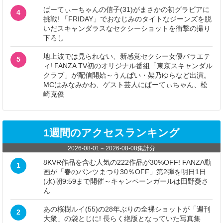
ぱーてぃーちゃんの信子(31)がまさかの初グラビアに
4
挑戦! 「FRIDAY」でおなじみのタイトなジーンズを脱
いだスキャンダラスなセクシーショットを衝撃の撮り
下ろし
地上波では見られない、新感覚セクシー女優バラエテ
5
ィ! FANZA TV初のオリジナル番組「東京スキャンダル
クラブ」が配信開始～うんぱい・架乃ゆらなど出演。
MCはみなみかわ、ゲスト芸人にぱーてぃちゃん、松
崎克俊
1週間のアクセスランキング
2026-08-01
～
2026-08-08
集計分
8KVR作品を含む人気の222作品が30%OFF! FANZA動
1
画が「春のパンツまつり30％OFF」第2弾を明日1日
(水)朝9:59まで開催～キャンペーンガールは田野憂さ
ん
あの桜樹ルイ(55)の28年ぶりの全裸ショットが「週刊
2
大衆」の袋とじに! 長らく絶版となっていた写真集