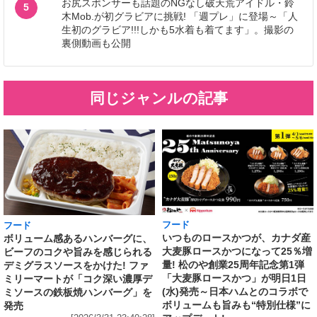
お尻スポンサーも話題のNGなし破天荒アイドル・鈴
5
木Mob.が初グラビアに挑戦! 「週プレ」に登場～「人
生初のグラビア!!!しかも5水着も着てます」。撮影の
裏側動画も公開
同じジャンルの記事
フード
フード
いつものロースかつが、カナダ産
ボリューム感あるハンバーグに、
大麦豚ロースかつになって25％増
ビーフのコクや旨みを感じられる
量! 松のや創業25周年記念第1弾
デミグラスソースをかけた! ファ
「大麦豚ロースかつ」が明日1日
ミリーマートが「コク深い濃厚デ
(水)発売～日本ハムとのコラボで
ミソースの鉄板焼ハンバーグ」を
ボリュームも旨みも“特別仕様”に
発売