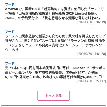
わい』
[2026/3/30 18:02:19]
フード
ラーメン山岡家監修で創業から変わらぬ伝統の味を再現したカップ
麺がさらに“濃くて旨い”スープに! 日清が「ラーメン山岡家 醤油ラ
ーメン」をリニューアル発売～具材はチャーシュー、ホウレンソ
ウ、のり
[2026/3/30 17:01:58]
フード
売上1本につき1円を熊本城災害復旧に寄付 Amazonで「サッポロ
生ビール黒ラベル『熊本城復興応援缶』 350ml×24本」が税込
5,180円! 発売から10年、昨年までの累計寄付金額は6,344,952円
[2026/3/30 15:50:17]
フード
フード
3分で食べられる人気沸騰中の四
自慢のそばが食べ放題! 和食麺処
川料理! 日清食品が「カップヌー
サガミが「晦日そば」を明日31日
ドル 14種のスパイス麻辣湯」を
(火)開催～大海老天などの天ぷら
発売～具材は謎肉、キャベツ、チ
や薬味などもついて税込2,200円!
ンゲンサイ、キクラゲ
「時間無制限」の挑戦枠は税込