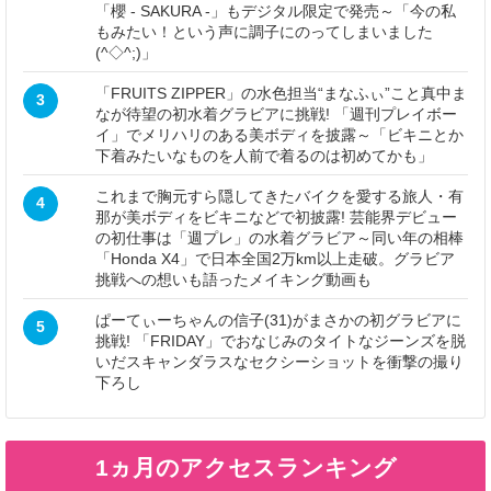
「櫻 - SAKURA -」もデジタル限定で発売～「今の私
もみたい！という声に調子にのってしまいました
(^◇^;)」
「FRUITS ZIPPER」の水色担当“まなふぃ”こと真中ま
3
なが待望の初水着グラビアに挑戦! 「週刊プレイボー
イ」でメリハリのある美ボディを披露～「ビキニとか
下着みたいなものを人前で着るのは初めてかも」
これまで胸元すら隠してきたバイクを愛する旅人・有
4
那が美ボディをビキニなどで初披露! 芸能界デビュー
の初仕事は「週プレ」の水着グラビア～同い年の相棒
「Honda X4」で日本全国2万km以上走破。グラビア
挑戦への想いも語ったメイキング動画も
ぱーてぃーちゃんの信子(31)がまさかの初グラビアに
5
挑戦! 「FRIDAY」でおなじみのタイトなジーンズを脱
いだスキャンダラスなセクシーショットを衝撃の撮り
下ろし
1ヵ月のアクセスランキング