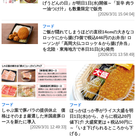
げうどんの日」が明日1日(水)開催～「旨辛 肉ラ
ー油つけ汁」も数量限定で販売
[2026/3/31 15:04:04]
フード
ご飯が隠れてしまうほどの直径14cmの大きなコ
ロッケにから揚げ3個で税込646円のお弁当! ロ
ーソンが「高岡大仏コロッケ＆から揚げ弁当」
を北陸・東海地方で本日31日(火)発売
[2026/3/31 13:58:49]
フード
フード
しゃぶ葉で豚バラの提供休止 価
ほっかほっか亭がライス大盛を明
格はそのまま厳選した米国産豚ロ
日1日(水)から、さらに税込20円
ースを新たに導入
値下げ! 大盛変更は＋税込50円に
[2026/3/31 12:49:33]
～「いま下げられるところから下
げる」