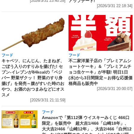
アップデート!
[2026/3/31 23:40:28]
[2026/3/31 22:18:34]
フード
フード
キャベツ、にんじん、たまねぎ、
不二家洋菓子店の「プレミアムシ
ごぼう入りのすりみを揚げた! セ
ョートケーキ」＆「プレミアムチ
ブン‐イレブンが84kcalの「ベジ
ョコ生ケーキ」が半額! 明日1日
バー 野菜ザクッ！ 野菜のすり身
(水)から3日間限定～お得な応援価
揚げ」を発売～腹がすいた時のお
格商品も販売中
やつ、お酒のおつまみなどにオス
[2026/3/31 20:00:07]
スメ
[2026/3/31 21:11:59]
フード
Amazonで「第112弾 ウイスキーみくじ 466口
限定」を販売中 超大吉1/466「山崎18年」、
大大吉2/466「山崎12年」、大吉2/466「白州12