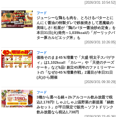
[2026/3/31 10:54:52]
フード
ジューシーな鶏もも肉を、とろけるバターとに
んにく醤油の特製ダレで鉄板焼きして悪魔級の
美味しさ! 松屋が「鶏のバター醤油炒め定食」を
本日31日(火)発売～1,039kcalの「ガーリックバ
ター豚カルビエッグ丼」も
[2026/3/31 10:26:05]
フード
価格そのまま45％増量で「大盛 明太子スパゲテ
ィ」は1,102kcal! 「カレー」や「天使のチーズ
ケーキ」など6品! 創立45周年のファミリーマー
トの「なぜか45％増量作戦」2週目が本日31日
(火)から開催
[2026/3/31 09:30:29]
フード
3種から選べる鍋＋2hアルコール飲み放題で税
込2,178円! しゃぶしゃぶ温野菜の新提案「鍋飲
みセット」が平日限定で販売～ソフトドリンク
飲み放題なら税込1,738円
[2026/3/30 23:45:36]