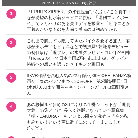
2026-07-09
～
2026-08-08
集計分
「FRUITS ZIPPER」の水色担当“まなふぃ”こと真中ま
1
なが待望の初水着グラビアに挑戦! 「週刊プレイボー
イ」でメリハリのある美ボディを披露～「ビキニとか
下着みたいなものを人前で着るのは初めてかも」
これまで胸元すら隠してきたバイクを愛する旅人・有
2
那が美ボディをビキニなどで初披露! 芸能界デビュー
の初仕事は「週プレ」の水着グラビア～同い年の相棒
「Honda X4」で日本全国2万km以上走破。グラビア
挑戦への想いも語ったメイキング動画も
8KVR作品を含む人気の222作品が30%OFF! FANZA動
3
画が「春のパンツまつり30％OFF」第2弾を明日1日
(水)朝9:59まで開催～キャンペーンガールは田野憂さ
ん
あの桜樹ルイ(55)の28年ぶりの全裸ショットが「週刊
4
大衆」の袋とじに! 長らく絶版となっていた写真集
「櫻 - SAKURA -」もデジタル限定で発売～「今の私
もみたい！という声に調子にのってしまいました
(^◇^;)」