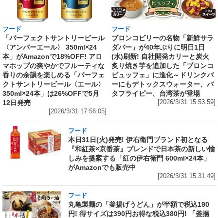
フード
フード
「パーフェクトサントリービール
ブロンコビリーの名物「新鮮サラ
〈アンバーエール〉 350ml×24
ダバー」が40年ぶりに明日1日
本」がAmazonで18%OFF! アロ
(水)刷新! 自社開発カリーと炭火
マホップの爽やかでフルーティな
炙り焼き芋を追加した「ブロンコ
香りの余韻を楽しめる「パーフェ
ビュッフェ」に進化～ドリンクバ
クトサントリービール〈エール〉
ーにもデトックスウォーター、バ
350ml×24本」は26%OFFで5月
タフライピー、台湾茶が登場
12日発売
[2026/3/31 15:53:59]
[2026/3/31 17:56:05]
フード
本日31日(火)発売! 伊右衛門ブランド初となる
『和紅茶×京番茶』ブレンドで日本茶の新しい愉
しみを提案する「紅の伊右衛門 600ml×24本」
がAmazonでも販売中
[2026/3/31 15:31:49]
フード
丸亀製麺の「釜揚げうどん」が半額で税込190
円! 得サイズは390円お得な税込380円! 「釜揚