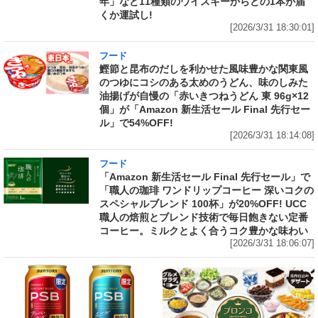
年」など11種類のウイスキーからどの1本が届
くか運試し!
[2026/3/31 18:30:01]
フード
鰹節と昆布のだしを利かせた風味豊かな関東風
のつゆにコシのある太めのうどん、味のしみた
油揚げが自慢の「赤いきつねうどん 東 96g×12
個」が「Amazon 新生活セール Final 先行セー
ル」で54%OFF!
[2026/3/31 18:14:08]
フード
「Amazon 新生活セール Final 先行セール」で
「職人の珈琲 ワンドリップコーヒー 深いコクの
スペシャルブレンド 100杯」が20%OFF! UCC
職人の焙煎とブレンド技術で毎日飽きない定番
コーヒー。ミルクとよく合うコク豊かな味わい
[2026/3/31 18:06:07]