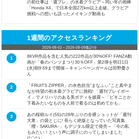
の初仕事は「週プレ」の水着グラビア～同い年の相棒
「Honda X4」で日本全国2万km以上走破。グラビア
挑戦への想いも語ったメイキング動画も
1週間のアクセスランキング
2026-08-02
～
2026-08-09
集計分
8KVR作品を含む人気の222作品が30%OFF! FANZA動
1
画が「春のパンツまつり30％OFF」第2弾を明日1日
(水)朝9:59まで開催～キャンペーンガールは田野憂さ
ん
「FRUITS ZIPPER」の水色担当“まなふぃ”こと真中ま
2
なが待望の初水着グラビアに挑戦! 「週刊プレイボー
イ」でメリハリのある美ボディを披露～「ビキニとか
下着みたいなものを人前で着るのは初めてかも」
あの桜樹ルイ(55)の28年ぶりの全裸ショットが「週刊
3
大衆」の袋とじに! 長らく絶版となっていた写真集
「櫻 - SAKURA -」もデジタル限定で発売～「今の私
もみたい！という声に調子にのってしまいました
(^◇^;)」