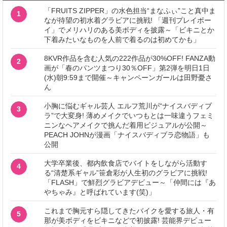
「FRUITS ZIPPER」の水色担当“まなふぃ”こと真中ま
1
なが待望の初水着グラビアに挑戦! 「週刊プレイボー
イ」でメリハリのある美ボディを披露～「ビキニとか
下着みたいなものを人前で着るのは初めてかも」
8KVR作品を含む人気の222作品が30%OFF! FANZA動
2
画が「春のパンツまつり30％OFF」第2弾を明日1日
(水)朝9:59まで開催～キャンペーンガールは田野憂さ
ん
小胸に悩むギャル芸人 エルフ荒川が“ナイスバディブ
3
ラ”で大変身! 薄めメイクでいつもとは一味違うフェミ
ニンなヘアメイクで挑んだ着用ビジュアルが公開～
PEACH JOHNが漫画「ナイスバディブラ恋物語」も
公開
大学卒業後、都内飲食店でバイトをしながら活動す
4
る“清楚系ギャル”笹倉彩が人生初のグラビアに挑戦!
「FLASH」で鮮烈グラビアデビュー～「仲間には『あ
やちゃみ』と呼ばれています(笑)」
これまで胸元すら隠してきたバイクを愛する旅人・有
5
那が美ボディをビキニなどで初披露! 芸能界デビュー