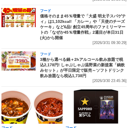
フード
価格そのまま45％増量で「大盛 明太子スパゲテ
ィ」は1,102kcal! 「カレー」や「天使のチーズ
ケーキ」など6品! 創立45周年のファミリーマー
トの「なぜか45％増量作戦」2週目が本日31日
(火)から開催
[2026/3/31 09:30:29]
フード
3種から選べる鍋＋2hアルコール飲み放題で税
込2,178円! しゃぶしゃぶ温野菜の新提案「鍋飲
みセット」が平日限定で販売～ソフトドリンク
飲み放題なら税込1,738円
[2026/3/30 23:45:36]