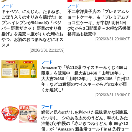
フード
フード
キャベツ、にんじん、たまねぎ、
不二家洋菓子店の「プレミアムシ
ごぼう入りのすりみを揚げた! セ
ョートケーキ」＆「プレミアムチ
ブン‐イレブンが84kcalの「ベジ
ョコ生ケーキ」が半額! 明日1日
バー 野菜ザクッ！ 野菜のすり身
(水)から3日間限定～お得な応援価
揚げ」を発売～腹がすいた時のお
格商品も販売中
やつ、お酒のおつまみなどにオス
[2026/3/31 20:00:07]
スメ
[2026/3/31 21:11:59]
フード
Amazonで「第112弾 ウイスキーみくじ 466口
限定」を販売中 超大吉1/466「山崎18年」、
大大吉2/466「山崎12年」、大吉2/466「白州12
年」など11種類のウイスキーからどの1本が届
くか運試し!
[2026/3/31 18:30:01]
フード
鰹節と昆布のだしを利かせた風味豊かな関東風
のつゆにコシのある太めのうどん、味のしみた
油揚げが自慢の「赤いきつねうどん 東 96g×12
個」が「Amazon 新生活セール Final 先行セー