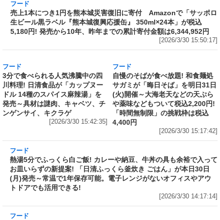
ー、ホウレンソウ、のり
[2026/3/30 17:01:58]
フード
売上1本につき1円を熊本城災害復旧に寄付
Amazonで「サッポロ生ビール黒ラベル『熊本
城復興応援缶』 350ml×24本」が税込5,180円!
発売から10年、昨年までの累計寄付金額は
6,344,952円
[2026/3/30 15:50:17]
フード
フード
3分で食べられる人気沸騰中の四
自慢のそばが食べ放題! 和食麺処
川料理! 日清食品が「カップヌー
サガミが「晦日そば」を明日31日
ドル 14種のスパイス麻辣湯」を
(火)開催～大海老天などの天ぷら
発売～具材は謎肉、キャベツ、チ
や薬味などもついて税込2,200円!
ンゲンサイ、キクラゲ
「時間無制限」の挑戦枠は税込