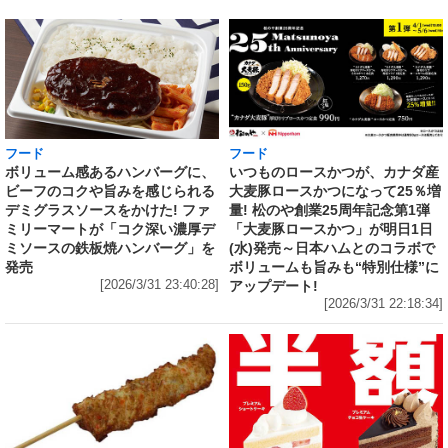
フード
フード
いつものロースかつが、カナダ産
ボリューム感あるハンバーグに、
大麦豚ロースかつになって25％増
ビーフのコクや旨みを感じられる
量! 松のや創業25周年記念第1弾
デミグラスソースをかけた! ファ
「大麦豚ロースかつ」が明日1日
ミリーマートが「コク深い濃厚デ
(水)発売～日本ハムとのコラボで
ミソースの鉄板焼ハンバーグ」を
ボリュームも旨みも“特別仕様”に
発売
アップデート!
[2026/3/31 23:40:28]
[2026/3/31 22:18:34]