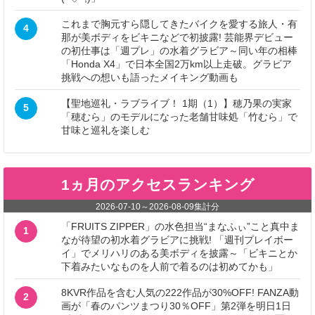
これまで胸元すら隠してきたバイクを愛する旅人・有
4
那が美ボディをビキニなどで初披露! 芸能界デビュー
の初仕事は「週プレ」の水着グラビア～同い年の相棒
「Honda X4」で日本全国2万km以上走破。グラビア
挑戦への想いも語ったメイキング動画も
【聖地巡礼・ラブライブ！ 1期（1）】穂乃果の実家
5
「穂むら」のモデルになった老舗甘味処「竹むら」で
甘味と巡礼を楽しむ
1ヵ月のアクセスランキング
2026-07-10
～
2026-08-09
集計分
「FRUITS ZIPPER」の水色担当“まなふぃ”こと真中ま
1
なが待望の初水着グラビアに挑戦! 「週刊プレイボー
イ」でメリハリのある美ボディを披露～「ビキニとか
下着みたいなものを人前で着るのは初めてかも」
8KVR作品を含む人気の222作品が30%OFF! FANZA動
2
画が「春のパンツまつり30％OFF」第2弾を明日1日