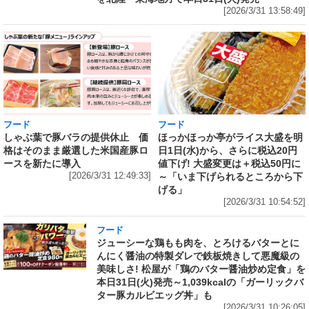
[2026/3/31 13:58:49]
フード
フード
しゃぶ葉で豚バラの提供休止 価
ほっかほっか亭がライス大盛を明
格はそのまま厳選した米国産豚ロ
日1日(水)から、さらに税込20円
ースを新たに導入
値下げ! 大盛変更は＋税込50円に
[2026/3/31 12:49:33]
～「いま下げられるところから下
げる」
[2026/3/31 10:54:52]
フード
ジューシーな鶏もも肉を、とろけるバターとに
んにく醤油の特製ダレで鉄板焼きして悪魔級の
美味しさ! 松屋が「鶏のバター醤油炒め定食」を
本日31日(火)発売～1,039kcalの「ガーリックバ
ター豚カルビエッグ丼」も
[2026/3/31 10:26:05]