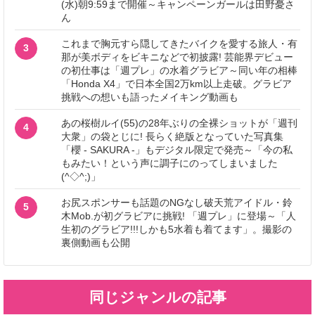
(水)朝9:59まで開催～キャンペーンガールは田野憂さ
ん
これまで胸元すら隠してきたバイクを愛する旅人・有
3
那が美ボディをビキニなどで初披露! 芸能界デビュー
の初仕事は「週プレ」の水着グラビア～同い年の相棒
「Honda X4」で日本全国2万km以上走破。グラビア
挑戦への想いも語ったメイキング動画も
あの桜樹ルイ(55)の28年ぶりの全裸ショットが「週刊
4
大衆」の袋とじに! 長らく絶版となっていた写真集
「櫻 - SAKURA -」もデジタル限定で発売～「今の私
もみたい！という声に調子にのってしまいました
(^◇^;)」
お尻スポンサーも話題のNGなし破天荒アイドル・鈴
5
木Mob.が初グラビアに挑戦! 「週プレ」に登場～「人
生初のグラビア!!!しかも5水着も着てます」。撮影の
裏側動画も公開
同じジャンルの記事