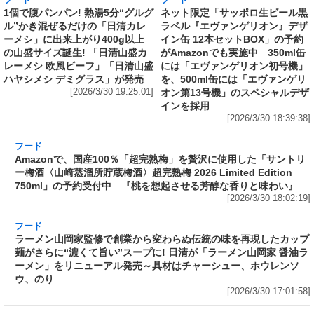
フード
フード
1個で腹パンパン! 熱湯5分“グルグ
ネット限定「サッポロ生ビール黒
ル”かき混ぜるだけの「日清カレ
ラベル『エヴァンゲリオン』デザ
ーメシ」に出来上がり400g以上
イン缶 12本セットBOX」の予約
の山盛サイズ誕生! 「日清山盛カ
がAmazonでも実施中 350ml缶
レーメシ 欧風ビーフ」「日清山盛
には「エヴァンゲリオン初号機」
ハヤシメシ デミグラス」が発売
を、500ml缶には「エヴァンゲリ
[2026/3/30 19:25:01]
オン第13号機」のスペシャルデザ
インを採用
[2026/3/30 18:39:38]
フード
Amazonで、国産100％「超完熟梅」を贅沢に使
用した「サントリー梅酒〈山崎蒸溜所貯蔵梅
酒〉超完熟梅 2026 Limited Edition 750ml」の
予約受付中 『桃を想起させる芳醇な香りと味
わい』
[2026/3/30 18:02:19]
フード
ラーメン山岡家監修で創業から変わらぬ伝統の
味を再現したカップ麺がさらに“濃くて旨い”ス
ープに! 日清が「ラーメン山岡家 醤油ラーメ
ン」をリニューアル発売～具材はチャーシュ