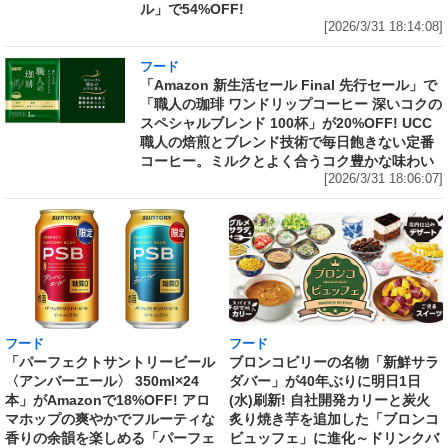
ル」で54%OFF!
[2026/3/31 18:14:08]
フード
「Amazon 新生活セール Final 先行セール」で
「職人の珈琲 ワンドリップコーヒー 深いコクの
スペシャルブレンド 100杯」が20%OFF! UCC
職人の焙煎とブレンド技術で毎日飽きない定番
コーヒー。ミルクとよく合うコク豊かな味わい
[2026/3/31 18:06:07]
フード
フード
「パーフェクトサントリービール
ブロンコビリーの名物「新鮮サラ
〈アンバーエール〉 350ml×24
ダバー」が40年ぶりに明日1日
本」がAmazonで18%OFF! アロ
(水)刷新! 自社開発カリーと炭火
マホップの爽やかでフルーティな
炙り焼き芋を追加した「ブロンコ
香りの余韻を楽しめる「パーフェ
ビュッフェ」に進化～ドリンクバ