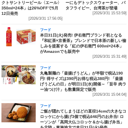
クトサントリービール〈エール〉
ーにもデトックスウォーター、バ
350ml×24本」は26%OFFで5月
タフライピー、台湾茶が登場
12日発売
[2026/3/31 15:53:59]
[2026/3/31 17:56:05]
フード
本日31日(火)発売! 伊右衛門ブランド初となる
『和紅茶×京番茶』ブレンドで日本茶の新しい愉
しみを提案する「紅の伊右衛門 600ml×24本」
がAmazonでも販売中
[2026/3/31 15:31:49]
フード
丸亀製麺の「釜揚げうどん」が半額で税込190
円! 得サイズは390円お得な税込380円! 「釜揚
げうどんの日」が明日1日(水)開催～「旨辛 肉ラ
ー油つけ汁」も数量限定で販売
[2026/3/31 15:04:04]
フード
ご飯が隠れてしまうほどの直径14cmの大きなコ
ロッケにから揚げ3個で税込646円のお弁当! ロ
ーソンが「高岡大仏コロッケ＆から揚げ弁当」
を北陸・東海地方で本日31日(火)発売