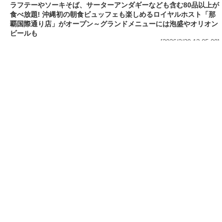
[2026/3/30 15:42:35]
4,400円
[2026/3/30 15:17:42]
フード
熱湯5分でふっくら白ご飯! カレーや納豆、牛丼の具も余裕で入っ
てお皿いらずの新提案! 「日清ふっくら釜炊き ごはん」が本日30日
(月)発売～常温で1年保存可能。電子レンジがないオフィスやアウ
トドアでも活用できる!
[2026/3/30 14:17:14]
フード
ラフテーやソーキそば、サーターアンダギーなども含む80品以上が
食べ放題! 沖縄初の朝食ビュッフェも楽しめるロイヤルホスト「那
覇国際通り店」がオープン～グランドメニューには泡盛やオリオン
ビールも
[2026/3/30 13:05:00]
フード
研究所で発見された50年前の「どん兵衛」レシピをもとに発売当時
の味を再現! 「日清のどん兵衛 きつねうどん クラシック(東/西)/天
ぷらそば クラシック」が本日30日(月)発売～「当時はこれがうまか
った(笑)」
[2026/3/30 12:09:20]