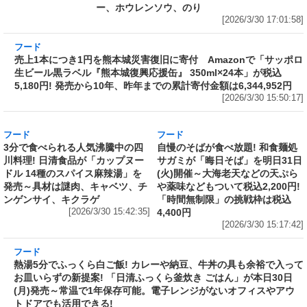
ー、ホウレンソウ、のり
[2026/3/30 17:01:58]
フード
売上1本につき1円を熊本城災害復旧に寄付
Amazonで「サッポロ生ビール黒ラベル『熊本
城復興応援缶』 350ml×24本」が税込5,180円!
発売から10年、昨年までの累計寄付金額は
6,344,952円
[2026/3/30 15:50:17]
フード
フード
3分で食べられる人気沸騰中の四
自慢のそばが食べ放題! 和食麺処
川料理! 日清食品が「カップヌー
サガミが「晦日そば」を明日31日
ドル 14種のスパイス麻辣湯」を
(火)開催～大海老天などの天ぷら
発売～具材は謎肉、キャベツ、チ
や薬味などもついて税込2,200円!
ンゲンサイ、キクラゲ
「時間無制限」の挑戦枠は税込