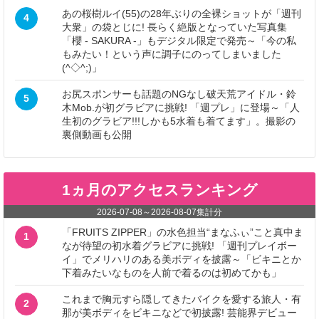
あの桜樹ルイ(55)の28年ぶりの全裸ショットが「週刊
4
大衆」の袋とじに! 長らく絶版となっていた写真集
「櫻 - SAKURA -」もデジタル限定で発売～「今の私
もみたい！という声に調子にのってしまいました
(^◇^;)」
お尻スポンサーも話題のNGなし破天荒アイドル・鈴
5
木Mob.が初グラビアに挑戦! 「週プレ」に登場～「人
生初のグラビア!!!しかも5水着も着てます」。撮影の
裏側動画も公開
1ヵ月のアクセスランキング
2026-07-08
～
2026-08-07
集計分
「FRUITS ZIPPER」の水色担当“まなふぃ”こと真中ま
1
なが待望の初水着グラビアに挑戦! 「週刊プレイボー
イ」でメリハリのある美ボディを披露～「ビキニとか
下着みたいなものを人前で着るのは初めてかも」
これまで胸元すら隠してきたバイクを愛する旅人・有
2
那が美ボディをビキニなどで初披露! 芸能界デビュー