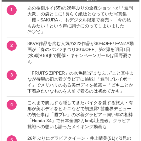
あの桜樹ルイ(55)の28年ぶりの全裸ショットが「週刊
1
大衆」の袋とじに! 長らく絶版となっていた写真集
「櫻 - SAKURA -」もデジタル限定で発売～「今の私
もみたい！という声に調子にのってしまいました
(^◇^;)」
8KVR作品を含む人気の222作品が30%OFF! FANZA動
2
画が「春のパンツまつり30％OFF」第2弾を明日1日
(水)朝9:59まで開催～キャンペーンガールは田野憂さ
ん
「FRUITS ZIPPER」の水色担当“まなふぃ”こと真中ま
3
なが待望の初水着グラビアに挑戦! 「週刊プレイボー
イ」でメリハリのある美ボディを披露～「ビキニとか
下着みたいなものを人前で着るのは初めてかも」
これまで胸元すら隠してきたバイクを愛する旅人・有
4
那が美ボディをビキニなどで初披露! 芸能界デビュー
の初仕事は「週プレ」の水着グラビア～同い年の相棒
「Honda X4」で日本全国2万km以上走破。グラビア
挑戦への想いも語ったメイキング動画も
26年ぶりにグラビアクイーン・井上晴美(51)が3児の
5