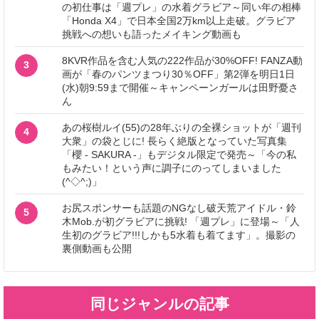
の初仕事は「週プレ」の水着グラビア～同い年の相棒
「Honda X4」で日本全国2万km以上走破。グラビア
挑戦への想いも語ったメイキング動画も
8KVR作品を含む人気の222作品が30%OFF! FANZA動
3
画が「春のパンツまつり30％OFF」第2弾を明日1日
(水)朝9:59まで開催～キャンペーンガールは田野憂さ
ん
あの桜樹ルイ(55)の28年ぶりの全裸ショットが「週刊
4
大衆」の袋とじに! 長らく絶版となっていた写真集
「櫻 - SAKURA -」もデジタル限定で発売～「今の私
もみたい！という声に調子にのってしまいました
(^◇^;)」
お尻スポンサーも話題のNGなし破天荒アイドル・鈴
5
木Mob.が初グラビアに挑戦! 「週プレ」に登場～「人
生初のグラビア!!!しかも5水着も着てます」。撮影の
裏側動画も公開
同じジャンルの記事