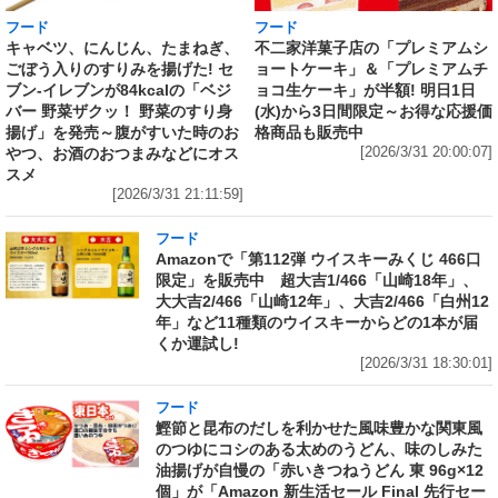
フード
フード
キャベツ、にんじん、たまねぎ、
不二家洋菓子店の「プレミアムシ
ごぼう入りのすりみを揚げた! セ
ョートケーキ」＆「プレミアムチ
ブン‐イレブンが84kcalの「ベジ
ョコ生ケーキ」が半額! 明日1日
バー 野菜ザクッ！ 野菜のすり身
(水)から3日間限定～お得な応援価
揚げ」を発売～腹がすいた時のお
格商品も販売中
やつ、お酒のおつまみなどにオス
[2026/3/31 20:00:07]
スメ
[2026/3/31 21:11:59]
フード
Amazonで「第112弾 ウイスキーみくじ 466口
限定」を販売中 超大吉1/466「山崎18年」、
大大吉2/466「山崎12年」、大吉2/466「白州12
年」など11種類のウイスキーからどの1本が届
くか運試し!
[2026/3/31 18:30:01]
フード
鰹節と昆布のだしを利かせた風味豊かな関東風
のつゆにコシのある太めのうどん、味のしみた
油揚げが自慢の「赤いきつねうどん 東 96g×12
個」が「Amazon 新生活セール Final 先行セー