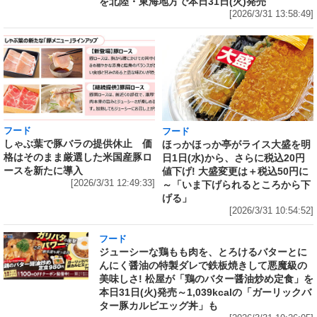
を北陸・東海地方で本日31日(火)発売
[2026/3/31 13:58:49]
フード
フード
しゃぶ葉で豚バラの提供休止 価
ほっかほっか亭がライス大盛を明
格はそのまま厳選した米国産豚ロ
日1日(水)から、さらに税込20円
ースを新たに導入
値下げ! 大盛変更は＋税込50円に
[2026/3/31 12:49:33]
～「いま下げられるところから下
げる」
[2026/3/31 10:54:52]
フード
ジューシーな鶏もも肉を、とろけるバターとに
んにく醤油の特製ダレで鉄板焼きして悪魔級の
美味しさ! 松屋が「鶏のバター醤油炒め定食」を
本日31日(火)発売～1,039kcalの「ガーリックバ
ター豚カルビエッグ丼」も