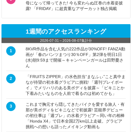
母になって帰ってきた! 今も変わらぬ圧巻の水着姿披
露! 「FRIDAY」に超貴重なアザーカット独占掲載
1週間のアクセスランキング
2026-07-31
～
2026-08-07
集計分
8KVR作品を含む人気の222作品が30%OFF! FANZA動
1
画が「春のパンツまつり30％OFF」第2弾を明日1日
(水)朝9:59まで開催～キャンペーンガールは田野憂さ
ん
「FRUITS ZIPPER」の水色担当“まなふぃ”こと真中ま
2
なが待望の初水着グラビアに挑戦! 「週刊プレイボー
イ」でメリハリのある美ボディを披露～「ビキニとか
下着みたいなものを人前で着るのは初めてかも」
これまで胸元すら隠してきたバイクを愛する旅人・有
3
那が美ボディをビキニなどで初披露! 芸能界デビュー
の初仕事は「週プレ」の水着グラビア～同い年の相棒
「Honda X4」で日本全国2万km以上走破。グラビア
挑戦への想いも語ったメイキング動画も