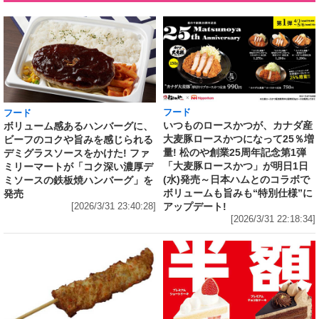
フード
フード
いつものロースかつが、カナダ産
ボリューム感あるハンバーグに、
大麦豚ロースかつになって25％増
ビーフのコクや旨みを感じられる
量! 松のや創業25周年記念第1弾
デミグラスソースをかけた! ファ
「大麦豚ロースかつ」が明日1日
ミリーマートが「コク深い濃厚デ
(水)発売～日本ハムとのコラボで
ミソースの鉄板焼ハンバーグ」を
ボリュームも旨みも“特別仕様”に
発売
アップデート!
[2026/3/31 23:40:28]
[2026/3/31 22:18:34]