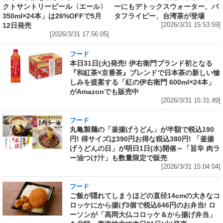
クトサントリービール〈エール〉
ーにもデトックスウォーター、バ
350ml×24本」は26%OFFで5月
タフライピー、台湾茶が登場
12日発売
[2026/3/31 15:53:59]
[2026/3/31 17:56:05]
フード
本日31日(火)発売! 伊右衛門ブランド初となる
『和紅茶×京番茶』ブレンドで日本茶の新しい愉
しみを提案する「紅の伊右衛門 600ml×24本」
がAmazonでも販売中
[2026/3/31 15:31:49]
フード
丸亀製麺の「釜揚げうどん」が半額で税込190
円! 得サイズは390円お得な税込380円! 「釜揚
げうどんの日」が明日1日(水)開催～「旨辛 肉ラ
ー油つけ汁」も数量限定で販売
[2026/3/31 15:04:04]
フード
ご飯が隠れてしまうほどの直径14cmの大きなコ
ロッケにから揚げ3個で税込646円のお弁当! ロ
ーソンが「高岡大仏コロッケ＆から揚げ弁当」