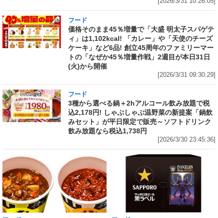
[2026/3/31 10:26:05]
フード
価格そのまま45％増量で「大盛 明太子スパゲテ
ィ」は1,102kcal! 「カレー」や「天使のチーズ
ケーキ」など6品! 創立45周年のファミリーマー
トの「なぜか45％増量作戦」2週目が本日31日
(火)から開催
[2026/3/31 09:30:29]
フード
3種から選べる鍋＋2hアルコール飲み放題で税
込2,178円! しゃぶしゃぶ温野菜の新提案「鍋飲
みセット」が平日限定で販売～ソフトドリンク
飲み放題なら税込1,738円
[2026/3/30 23:45:36]