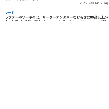
[2026/3/30 15:42:35]
4,400円
[2026/3/30 15:17:42]
フード
熱湯5分でふっくら白ご飯! カレーや納豆、牛丼
の具も余裕で入ってお皿いらずの新提案! 「日清
ふっくら釜炊き ごはん」が本日30日(月)発売～
常温で1年保存可能。電子レンジがないオフィス
やアウトドアでも活用できる!
[2026/3/30 14:17:14]
フード
ラフテーやソーキそば、サーターアンダギーな
ども含む80品以上が食べ放題! 沖縄初の朝食ビ
ュッフェも楽しめるロイヤルホスト「那覇国際
通り店」がオープン～グランドメニューには泡
盛やオリオンビールも
[2026/3/30 13:05:00]
フード
研究所で発見された50年前の「どん兵衛」レシ
ピをもとに発売当時の味を再現! 「日清のどん兵
衛 きつねうどん クラシック(東/西)/天ぷらそば
クラシック」が本日30日(月)発売～「当時はこ