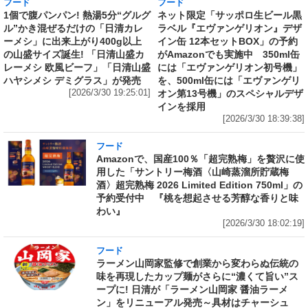
フード
フード
1個で腹パンパン! 熱湯5分“グルグ
ネット限定「サッポロ生ビール黒
ル”かき混ぜるだけの「日清カレ
ラベル『エヴァンゲリオン』デザ
ーメシ」に出来上がり400g以上
イン缶 12本セットBOX」の予約
の山盛サイズ誕生! 「日清山盛カ
がAmazonでも実施中 350ml缶
レーメシ 欧風ビーフ」「日清山盛
には「エヴァンゲリオン初号機」
ハヤシメシ デミグラス」が発売
を、500ml缶には「エヴァンゲリ
[2026/3/30 19:25:01]
オン第13号機」のスペシャルデザ
インを採用
[2026/3/30 18:39:38]
フード
Amazonで、国産100％「超完熟梅」を贅沢に使
用した「サントリー梅酒〈山崎蒸溜所貯蔵梅
酒〉超完熟梅 2026 Limited Edition 750ml」の
予約受付中 『桃を想起させる芳醇な香りと味
わい』
[2026/3/30 18:02:19]
フード
ラーメン山岡家監修で創業から変わらぬ伝統の
味を再現したカップ麺がさらに“濃くて旨い”ス
ープに! 日清が「ラーメン山岡家 醤油ラーメ
ン」をリニューアル発売～具材はチャーシュ