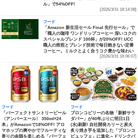
ル」で54%OFF!
[2026/3/31 18:14:08]
フード
「Amazon 新生活セール Final 先行セール」で
「職人の珈琲 ワンドリップコーヒー 深いコクの
スペシャルブレンド 100杯」が20%OFF! UCC
職人の焙煎とブレンド技術で毎日飽きない定番
コーヒー。ミルクとよく合うコク豊かな味わい
[2026/3/31 18:06:07]
フード
フード
「パーフェクトサントリービール
ブロンコビリーの名物「新鮮サラ
〈アンバーエール〉 350ml×24
ダバー」が40年ぶりに明日1日
本」がAmazonで18%OFF! アロ
(水)刷新! 自社開発カリーと炭火
マホップの爽やかでフルーティな
炙り焼き芋を追加した「ブロンコ
香りの余韻を楽しめる「パーフェ
ビュッフェ」に進化～ドリンクバ