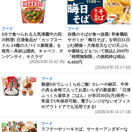
フード
フード
3分で食べられる人気沸騰中の四
自慢のそばが食べ放題! 和食麺処
川料理! 日清食品が「カップヌー
サガミが「晦日そば」を明日31日
ドル 14種のスパイス麻辣湯」を
(火)開催～大海老天などの天ぷら
発売～具材は謎肉、キャベツ、チ
や薬味などもついて税込2,200円!
ンゲンサイ、キクラゲ
「時間無制限」の挑戦枠は税込
[2026/3/30 15:42:35]
4,400円
[2026/3/30 15:17:42]
フード
熱湯5分でふっくら白ご飯! カレーや納豆、牛丼
の具も余裕で入ってお皿いらずの新提案! 「日清
ふっくら釜炊き ごはん」が本日30日(月)発売～
常温で1年保存可能。電子レンジがないオフィス
やアウトドアでも活用できる!
[2026/3/30 14:17:14]
フード
ラフテーやソーキそば、サーターアンダギーな