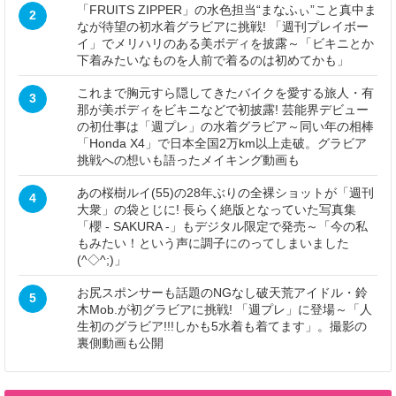
「FRUITS ZIPPER」の水色担当“まなふぃ”こと真中ま
2
なが待望の初水着グラビアに挑戦! 「週刊プレイボー
イ」でメリハリのある美ボディを披露～「ビキニとか
下着みたいなものを人前で着るのは初めてかも」
これまで胸元すら隠してきたバイクを愛する旅人・有
3
那が美ボディをビキニなどで初披露! 芸能界デビュー
の初仕事は「週プレ」の水着グラビア～同い年の相棒
「Honda X4」で日本全国2万km以上走破。グラビア
挑戦への想いも語ったメイキング動画も
あの桜樹ルイ(55)の28年ぶりの全裸ショットが「週刊
4
大衆」の袋とじに! 長らく絶版となっていた写真集
「櫻 - SAKURA -」もデジタル限定で発売～「今の私
もみたい！という声に調子にのってしまいました
(^◇^;)」
お尻スポンサーも話題のNGなし破天荒アイドル・鈴
5
木Mob.が初グラビアに挑戦! 「週プレ」に登場～「人
生初のグラビア!!!しかも5水着も着てます」。撮影の
裏側動画も公開