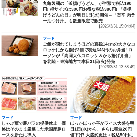
丸亀製麺の「釜揚げうどん」が半額で税込190
円! 得サイズは390円お得な税込380円! 「釜揚
げうどんの日」が明日1日(水)開催～「旨辛 肉ラ
ー油つけ汁」も数量限定で販売
[2026/3/31 15:04:04]
フード
ご飯が隠れてしまうほどの直径14cmの大きなコ
ロッケにから揚げ3個で税込646円のお弁当! ロ
ーソンが「高岡大仏コロッケ＆から揚げ弁当」
を北陸・東海地方で本日31日(火)発売
[2026/3/31 13:58:49]
フード
フード
しゃぶ葉で豚バラの提供休止 価
ほっかほっか亭がライス大盛を明
格はそのまま厳選した米国産豚ロ
日1日(水)から、さらに税込20円
ースを新たに導入
値下げ! 大盛変更は＋税込50円に