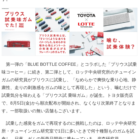
第一弾の「BLUE BOTTLE COFFEE」とコラボした「プリウス試乗
味コーヒー」に続き、第二弾として、ロッテ中央研究所のチューイン
ガムの研究員がプリウスに試乗し、「なめらかで爽快な乗り心地、静
粛性、走りの刺激感をガムの味として再現した」という、噛むだけで
試乗気分を味わえる「プリウス試 乗味ガム」が誕生。トヨタ販売店
で、8月5日(金)から順次配布が開始され、なくなり次第終了となりま
す。一部取扱いの無い店舗もございます。
試乗した感覚をガムで再現するのに挑戦したのは、ロッテ中央研究
所・チューインガム研究室で1日に多いときで何十種類ものガムを試
食し、日夜、ガムの新商品開発に携わっている、岸森研究員。