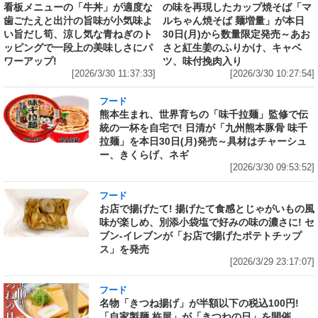
看板メニューの「牛丼」が適度な
の味を再現したカップ焼そば「マ
歯ごたえと出汁の旨味が小気味よ
ルちゃん焼そば 麺増量」が本日
い旨だし筍、涼し気な青ねぎのト
30日(月)から数量限定発売～あお
ッピングで一段上の美味しさにパ
さと紅生姜のふりかけ、キャベ
ワーアップ!
ツ、味付挽肉入り
[2026/3/30 11:37:33]
[2026/3/30 10:27:54]
フード
熊本生まれ、世界育ちの「味千拉麺」監修で伝
統の一杯を自宅で! 日清が「九州熊本豚骨 味千
拉麺」を本日30日(月)発売～具材はチャーシュ
ー、きくらげ、ネギ
[2026/3/30 09:53:52]
フード
お店で揚げたて! 揚げたて食感とじゃがいもの風
味が楽しめ、別添小袋塩で好みの味の濃さに! セ
ブン‐イレブンが「お店で揚げたポテトチップ
ス」を発売
[2026/3/29 23:17:07]
フード
名物「きつね揚げ」が半額以下の税込100円!
「自家製麺 杵屋」が「きつねの日」を開催