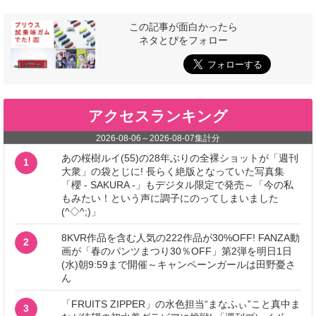
この記事が面白かったら
ネタとぴをフォロー
アクセスランキング
2026-08-06
～
2026-08-07
集計分
あの桜樹ルイ(55)の28年ぶりの全裸ショットが「週刊
1
大衆」の袋とじに! 長らく絶版となっていた写真集
「櫻 - SAKURA -」もデジタル限定で発売～「今の私
もみたい！という声に調子にのってしまいました
(^◇^;)」
8KVR作品を含む人気の222作品が30%OFF! FANZA動
2
画が「春のパンツまつり30％OFF」第2弾を明日1日
(水)朝9:59まで開催～キャンペーンガールは田野憂さ
ん
「FRUITS ZIPPER」の水色担当“まなふぃ”こと真中ま
3