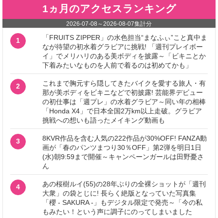
1ヵ月のアクセスランキング
2026-07-08
～
2026-08-07
集計分
「FRUITS ZIPPER」の水色担当“まなふぃ”こと真中ま
1
なが待望の初水着グラビアに挑戦! 「週刊プレイボー
イ」でメリハリのある美ボディを披露～「ビキニとか
下着みたいなものを人前で着るのは初めてかも」
これまで胸元すら隠してきたバイクを愛する旅人・有
2
那が美ボディをビキニなどで初披露! 芸能界デビュー
の初仕事は「週プレ」の水着グラビア～同い年の相棒
「Honda X4」で日本全国2万km以上走破。グラビア
挑戦への想いも語ったメイキング動画も
8KVR作品を含む人気の222作品が30%OFF! FANZA動
3
画が「春のパンツまつり30％OFF」第2弾を明日1日
(水)朝9:59まで開催～キャンペーンガールは田野憂さ
ん
あの桜樹ルイ(55)の28年ぶりの全裸ショットが「週刊
4
大衆」の袋とじに! 長らく絶版となっていた写真集
「櫻 - SAKURA -」もデジタル限定で発売～「今の私
もみたい！という声に調子にのってしまいました