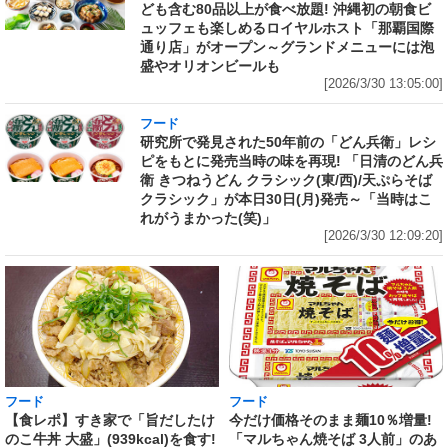
ども含む80品以上が食べ放題! 沖縄初の朝食ビ
ュッフェも楽しめるロイヤルホスト「那覇国際
通り店」がオープン～グランドメニューには泡
盛やオリオンビールも
[2026/3/30 13:05:00]
フード
研究所で発見された50年前の「どん兵衛」レシ
ピをもとに発売当時の味を再現! 「日清のどん兵
衛 きつねうどん クラシック(東/西)/天ぷらそば
クラシック」が本日30日(月)発売～「当時はこ
れがうまかった(笑)」
[2026/3/30 12:09:20]
フード
フード
【食レポ】すき家で「旨だしたけ
今だけ価格そのまま麺10％増量!
のこ牛丼 大盛」(939kcal)を食す!
「マルちゃん焼そば 3人前」のあ