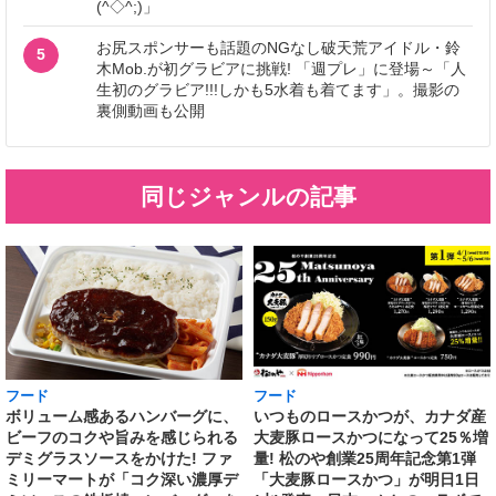
(^◇^;)」
お尻スポンサーも話題のNGなし破天荒アイドル・鈴
5
木Mob.が初グラビアに挑戦! 「週プレ」に登場～「人
生初のグラビア!!!しかも5水着も着てます」。撮影の
裏側動画も公開
同じジャンルの記事
フード
フード
いつものロースかつが、カナダ産
ボリューム感あるハンバーグに、
大麦豚ロースかつになって25％増
ビーフのコクや旨みを感じられる
量! 松のや創業25周年記念第1弾
デミグラスソースをかけた! ファ
「大麦豚ロースかつ」が明日1日
ミリーマートが「コク深い濃厚デ