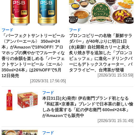
フード
フード
「パーフェクトサントリービール
ブロンコビリーの名物「新鮮サラ
〈アンバーエール〉 350ml×24
ダバー」が40年ぶりに明日1日
本」がAmazonで18%OFF! アロ
(水)刷新! 自社開発カリーと炭火
マホップの爽やかでフルーティな
炙り焼き芋を追加した「ブロンコ
香りの余韻を楽しめる「パーフェ
ビュッフェ」に進化～ドリンクバ
クトサントリービール〈エール〉
ーにもデトックスウォーター、バ
350ml×24本」は26%OFFで5月
タフライピー、台湾茶が登場
12日発売
[2026/3/31 15:53:59]
[2026/3/31 17:56:05]
フード
本日31日(火)発売! 伊右衛門ブランド初となる
『和紅茶×京番茶』ブレンドで日本茶の新しい愉
しみを提案する「紅の伊右衛門 600ml×24本」
がAmazonでも販売中
[2026/3/31 15:31:49]
フード