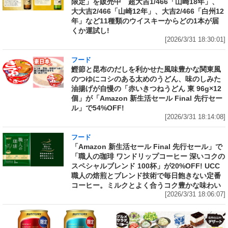
限定」を販売中 超大吉1/466「山崎18年」、
大大吉2/466「山崎12年」、大吉2/466「白州12
年」など11種類のウイスキーからどの1本が届
くか運試し!
[2026/3/31 18:30:01]
フード
鰹節と昆布のだしを利かせた風味豊かな関東風
のつゆにコシのある太めのうどん、味のしみた
油揚げが自慢の「赤いきつねうどん 東 96g×12
個」が「Amazon 新生活セール Final 先行セー
ル」で54%OFF!
[2026/3/31 18:14:08]
フード
「Amazon 新生活セール Final 先行セール」で
「職人の珈琲 ワンドリップコーヒー 深いコクの
スペシャルブレンド 100杯」が20%OFF! UCC
職人の焙煎とブレンド技術で毎日飽きない定番
コーヒー。ミルクとよく合うコク豊かな味わい
[2026/3/31 18:06:07]