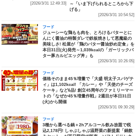
[2026/3/31 12:49:33]
～「いま下げられるところから下
げる」
[2026/3/31 10:54:52]
フード
ジューシーな鶏もも肉を、とろけるバターとに
んにく醤油の特製ダレで鉄板焼きして悪魔級の
美味しさ! 松屋が「鶏のバター醤油炒め定食」を
本日31日(火)発売～1,039kcalの「ガーリックバ
ター豚カルビエッグ丼」も
[2026/3/31 10:26:05]
フード
価格そのまま45％増量で「大盛 明太子スパゲテ
ィ」は1,102kcal! 「カレー」や「天使のチーズ
ケーキ」など6品! 創立45周年のファミリーマー
トの「なぜか45％増量作戦」2週目が本日31日
(火)から開催
[2026/3/31 09:30:29]
フード
3種から選べる鍋＋2hアルコール飲み放題で税
込2,178円! しゃぶしゃぶ温野菜の新提案「鍋飲