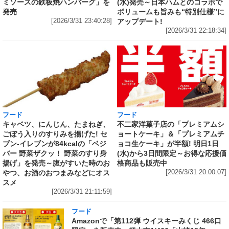
(水)発売～日本ハムとのコラボで
ミソースの鉄板焼ハンバーグ」を
ボリュームも旨みも“特別仕様”に
発売
アップデート!
[2026/3/31 23:40:28]
[2026/3/31 22:18:34]
フード
フード
キャベツ、にんじん、たまねぎ、
不二家洋菓子店の「プレミアムシ
ごぼう入りのすりみを揚げた! セ
ョートケーキ」＆「プレミアムチ
ブン‐イレブンが84kcalの「ベジ
ョコ生ケーキ」が半額! 明日1日
バー 野菜ザクッ！ 野菜のすり身
(水)から3日間限定～お得な応援価
揚げ」を発売～腹がすいた時のお
格商品も販売中
やつ、お酒のおつまみなどにオス
[2026/3/31 20:00:07]
スメ
[2026/3/31 21:11:59]
フード
Amazonで「第112弾 ウイスキーみくじ 466口