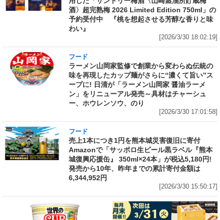
用した「サントリー梅酒〈山崎蒸溜所貯蔵梅
酒〉超完熟梅 2026 Limited Edition 750ml」の
予約受付中 『桃を想起させる芳醇な香りと味
わい』
[2026/3/30 18:02:19]
フード
ラーメン山岡家監修で創業から変わらぬ伝統の
味を再現したカップ麺がさらに“濃くて旨い”ス
ープに! 日清が「ラーメン山岡家 醤油ラーメ
ン」をリニューアル発売～具材はチャーシュ
ー、ホウレンソウ、のり
[2026/3/30 17:01:58]
フード
売上1本につき1円を熊本城災害復旧に寄付
Amazonで「サッポロ生ビール黒ラベル『熊本
城復興応援缶』 350ml×24本」が税込5,180円!
発売から10年、昨年までの累計寄付金額は
6,344,952円
[2026/3/30 15:50:17]