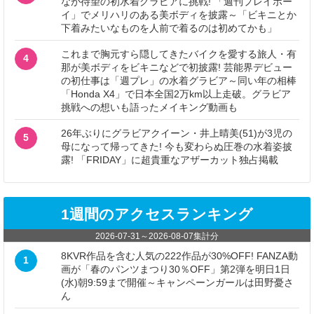
なが待望の初水着グラビアに挑戦! 「週刊プレイボー
イ」でメリハリのある美ボディを披露～「ビキニとか
下着みたいなものを人前で着るのは初めてかも」
これまで胸元すら隠してきたバイクを愛する旅人・有
4
那が美ボディをビキニなどで初披露! 芸能界デビュー
の初仕事は「週プレ」の水着グラビア～同い年の相棒
「Honda X4」で日本全国2万km以上走破。グラビア
挑戦への想いも語ったメイキング動画も
26年ぶりにグラビアクイーン・井上晴美(51)が3児の
5
母になって帰ってきた! 今も変わらぬ圧巻の水着姿披
露! 「FRIDAY」に超貴重なアザーカット独占掲載
1週間のアクセスランキング
2026-07-31
～
2026-08-07
集計分
8KVR作品を含む人気の222作品が30%OFF! FANZA動
1
画が「春のパンツまつり30％OFF」第2弾を明日1日
(水)朝9:59まで開催～キャンペーンガールは田野憂さ
ん