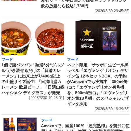
みセット」が平日限定で販売～ソフトドリンク
飲み放題なら税込1,738円
[2026/3/30 23:45:36]
フード
フード
1個で腹パンパン! 熱湯5分“グルグ
ネット限定「サッポロ生ビール黒
ル”かき混ぜるだけの「日清カレ
ラベル『エヴァンゲリオン』デザ
ーメシ」に出来上がり400g以上
イン缶 12本セットBOX」の予約
の山盛サイズ誕生! 「日清山盛カ
がAmazonでも実施中 350ml缶
レーメシ 欧風ビーフ」「日清山盛
には「エヴァンゲリオン初号機」
ハヤシメシ デミグラス」が発売
を、500ml缶には「エヴァンゲリ
[2026/3/30 19:25:01]
オン第13号機」のスペシャルデザ
インを採用
[2026/3/30 18:39:38]
フード
Amazonで、国産100％「超完熟梅」を贅沢に使