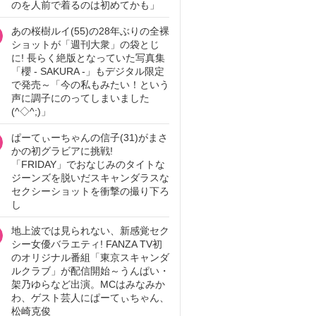
のを人前で着るのは初めてかも」
あの桜樹ルイ(55)の28年ぶりの全裸
ショットが「週刊大衆」の袋とじ
に! 長らく絶版となっていた写真集
「櫻 - SAKURA -」もデジタル限定
で発売～「今の私もみたい！という
声に調子にのってしまいました
(^◇^;)」
ぱーてぃーちゃんの信子(31)がまさ
かの初グラビアに挑戦!
「FRIDAY」でおなじみのタイトな
ジーンズを脱いだスキャンダラスな
セクシーショットを衝撃の撮り下ろ
し
地上波では見られない、新感覚セク
シー女優バラエティ! FANZA TV初
のオリジナル番組「東京スキャンダ
ルクラブ」が配信開始～うんぱい・
架乃ゆらなど出演。MCはみなみか
わ、ゲスト芸人にぱーてぃちゃん、
松崎克俊