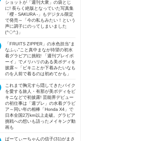
ショットが「週刊大衆」の袋とじ
に! 長らく絶版となっていた写真集
「櫻 - SAKURA -」もデジタル限定
で発売～「今の私もみたい！という
声に調子にのってしまいました
(^◇^;)」
「FRUITS ZIPPER」の水色担当“ま
なふぃ”こと真中まなが待望の初水
着グラビアに挑戦! 「週刊プレイボ
ーイ」でメリハリのある美ボディを
披露～「ビキニとか下着みたいなも
のを人前で着るのは初めてかも」
これまで胸元すら隠してきたバイク
を愛する旅人・有那が美ボディをビ
キニなどで初披露! 芸能界デビュー
の初仕事は「週プレ」の水着グラビ
ア～同い年の相棒「Honda X4」で
日本全国2万km以上走破。グラビア
挑戦への想いも語ったメイキング動
画も
ぱーてぃーちゃんの信子(31)がまさ