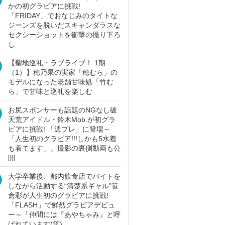
かの初グラビアに挑戦!
「FRIDAY」でおなじみのタイトな
ジーンズを脱いだスキャンダラスな
セクシーショットを衝撃の撮り下ろ
し
【聖地巡礼・ラブライブ！ 1期
（1）】穂乃果の実家「穂むら」の
モデルになった老舗甘味処「竹む
ら」で甘味と巡礼を楽しむ
お尻スポンサーも話題のNGなし破
天荒アイドル・鈴木Mob.が初グラ
ビアに挑戦! 「週プレ」に登場～
「人生初のグラビア!!!しかも5水着
も着てます」。撮影の裏側動画も公
開
大学卒業後、都内飲食店でバイトを
しながら活動する“清楚系ギャル”笹
倉彩が人生初のグラビアに挑戦!
「FLASH」で鮮烈グラビアデビュ
ー～「仲間には『あやちゃみ』と呼
ばれています(笑)」