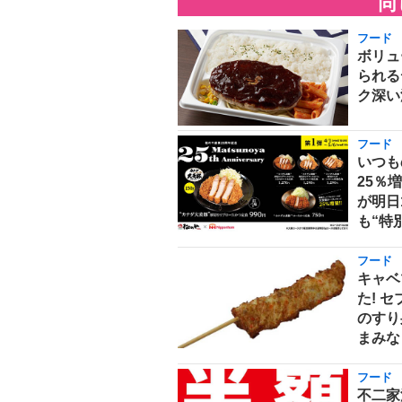
同
フード
ボリュ
られる
ク深い
フード
いつも
25％
が明日
も“特
フード
キャベ
た! 
のすり
まみな
フード
不二家