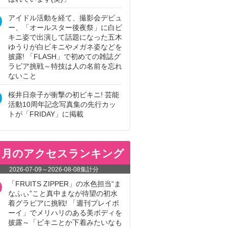
アイドル活動を経て、撮影会デビュ
ー、「オールスター後夜祭」に白ビ
キニ姿で出演して話題になった五木
ゆうりが白ビキニやメガネ姿などを
披露! 「FLASH」で初めての雑誌グ
ラビア挑戦～特技は人の名前を忘れ
ないこと
桜井日奈子が衝撃の初ビキニ! 芸能
活動10周年記念写真集の先行カッ
トが「FRIDAY」に掲載
ヵ月のアクセスランキング
2026-07-09
～
2026-08-08
集計分
「FRUITS ZIPPER」の水色担当“ま
なふぃ”こと真中まなが待望の初水
着グラビアに挑戦! 「週刊プレイボ
ーイ」でメリハリのある美ボディを
披露～「ビキニとか下着みたいなも