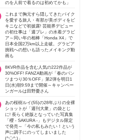
のを人前で着るのは初めてかも」
これまで胸元すら隠してきたバイク
を愛する旅人・有那が美ボディをビ
キニなどで初披露! 芸能界デビュー
の初仕事は「週プレ」の水着グラビ
ア～同い年の相棒「Honda X4」で
日本全国2万km以上走破。グラビア
挑戦への想いも語ったメイキング動
画も
8KVR作品を含む人気の222作品が
30%OFF! FANZA動画が「春のパン
ツまつり30％OFF」第2弾を明日1
日(水)朝9:59まで開催～キャンペー
ンガールは田野憂さん
あの桜樹ルイ(55)の28年ぶりの全裸
ショットが「週刊大衆」の袋とじ
に! 長らく絶版となっていた写真集
「櫻 - SAKURA -」もデジタル限定
で発売～「今の私もみたい！という
声に調子にのってしまいました
(^◇^;)」