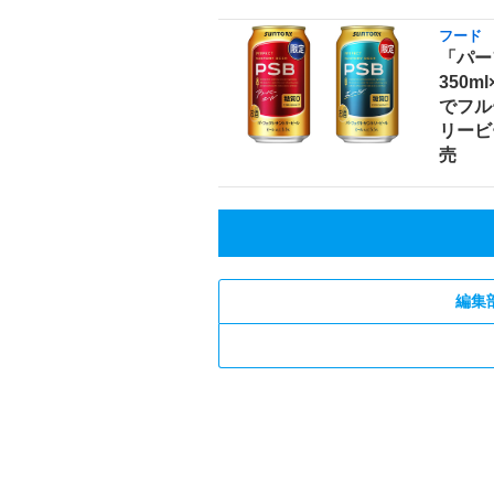
フード
「パー
350m
でフル
リービ
売
編集