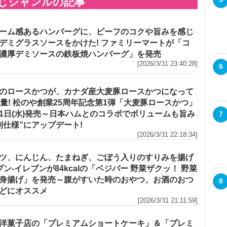
じジャンルの記事
ーム感あるハンバーグに、ビーフのコクや旨みを感じ
デミグラスソースをかけた! ファミリーマートが「コ
濃厚デミソースの鉄板焼ハンバーグ」を発売
[2026/3/31 23:40:28]
6
のロースかつが、カナダ産大麦豚ロースかつになって
増量! 松のや創業25周年記念第1弾「大麦豚ロースかつ」
1日(水)発売～日本ハムとのコラボでボリュームも旨み
7
別仕様”にアップデート!
[2026/3/31 22:18:34]
ツ、にんじん、たまねぎ、ごぼう入りのすりみを揚げ
セブン‐イレブンが84kcalの「ベジバー 野菜ザクッ！ 野菜
身揚げ」を発売～腹がすいた時のおやつ、お酒のおつ
8
どにオススメ
[2026/3/31 21:11:59]
洋菓子店の「プレミアムショートケーキ」＆「プレミ