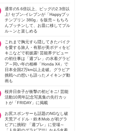
通常の5.6倍以上、ビッグの2.3倍以
上! セブン‐イレブンが「Happyプッ
チンプリン 380g」を販売～もちろ
んプッチンして、お皿に移してプル
ル～ンと楽しめる
これまで胸元すら隠してきたバイク
を愛する旅人・有那が美ボディをビ
キニなどで初披露! 芸能界デビュー
の初仕事は「週プレ」の水着グラビ
ア～同い年の相棒「Honda X4」で
日本全国2万km以上走破。グラビア
挑戦への想いも語ったメイキング動
画も
桜井日奈子が衝撃の初ビキニ! 芸能
活動10周年記念写真集の先行カッ
トが「FRIDAY」に掲載
お尻スポンサーも話題のNGなし破
天荒アイドル・鈴木Mob.が初グラ
ビアに挑戦! 「週プレ」に登場～
「人生初のグラビア!!!しかも5水着