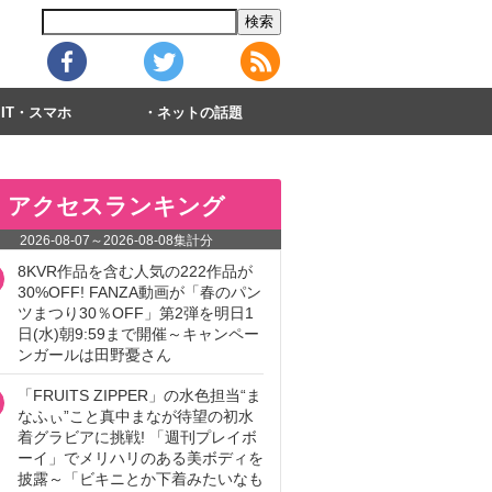
IT・スマホ
ネットの話題
アクセスランキング
2026-08-07
～
2026-08-08
集計分
8KVR作品を含む人気の222作品が
30%OFF! FANZA動画が「春のパン
ツまつり30％OFF」第2弾を明日1
日(水)朝9:59まで開催～キャンペー
ンガールは田野憂さん
「FRUITS ZIPPER」の水色担当“ま
なふぃ”こと真中まなが待望の初水
着グラビアに挑戦! 「週刊プレイボ
ーイ」でメリハリのある美ボディを
披露～「ビキニとか下着みたいなも