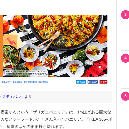
3
4
5
ェスティバル」
より
提案するという「ザリガニパエリア」は、1mほどある巨大な
などシーフードがたくさん入ったパエリア。「IKEA 365+ボ
され、食事後はそのまま持ち帰れます。