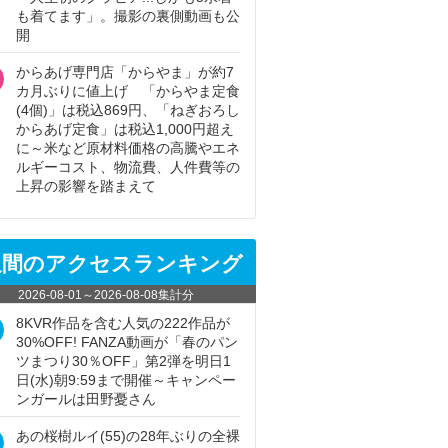
も着てます」。撮影の裏側動画も公
開
からあげ専門店「からやま」が約7
カ月ぶりに値上げ 「からやま定食
(4個)」は税込869円、「ねぎおろし
からあげ定食」は税込1,000円超え
に～米など原材料価格の高騰やエネ
ルギーコスト、物流費、人件費等の
上昇の影響を踏まえて
週間のアクセスランキング
2026-08-01
～
2026-08-08
集計分
8KVR作品を含む人気の222作品が
30%OFF! FANZA動画が「春のパン
ツまつり30％OFF」第2弾を明日1
日(水)朝9:59まで開催～キャンペー
ンガールは田野憂さん
あの桜樹ルイ(55)の28年ぶりの全裸