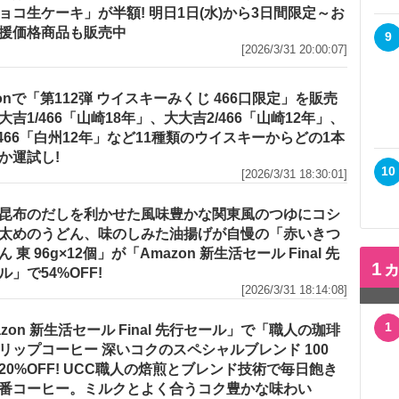
ョコ生ケーキ」が半額! 明日1日(水)から3日間限定～お
援価格商品も販売中
9
[2026/3/31 20:00:07]
zonで「第112弾 ウイスキーみくじ 466口限定」を販売
大吉1/466「山崎18年」、大大吉2/466「山崎12年」、
/466「白州12年」など11種類のウイスキーからどの1本
か運試し!
10
[2026/3/31 18:30:01]
昆布のだしを利かせた風味豊かな関東風のつゆにコシ
太めのうどん、味のしみた油揚げが自慢の「赤いきつ
 東 96g×12個」が「Amazon 新生活セール Final 先
1
ル」で54%OFF!
[2026/3/31 18:14:08]
1
azon 新生活セール Final 先行セール」で「職人の珈琲
リップコーヒー 深いコクのスペシャルブレンド 100
20%OFF! UCC職人の焙煎とブレンド技術で毎日飽き
番コーヒー。ミルクとよく合うコク豊かな味わい