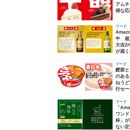
アムチ
得な応
フード
Ama
中 超
大吉2
が届く
フード
鰹節と
のある
ねうどん
行セー
フード
「Am
ワンド
杯」が
ない定