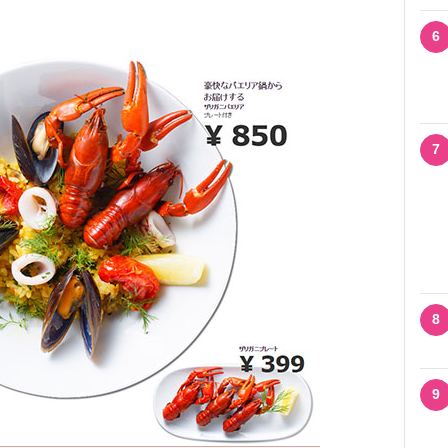
6
7
8
9