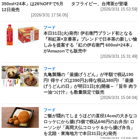
350ml×24本」は26%OFFで5月
タフライピー、台湾茶が登場
12日発売
[2026/3/31 15:53:59]
[2026/3/31 17:56:05]
フード
本日31日(火)発売! 伊右衛門ブランド初となる
『和紅茶×京番茶』ブレンドで日本茶の新しい愉
しみを提案する「紅の伊右衛門 600ml×24本」
がAmazonでも販売中
[2026/3/31 15:31:49]
フード
丸亀製麺の「釜揚げうどん」が半額で税込190
円! 得サイズは390円お得な税込380円! 「釜揚
げうどんの日」が明日1日(水)開催～「旨辛 肉ラ
ー油つけ汁」も数量限定で販売
[2026/3/31 15:04:04]
フード
ご飯が隠れてしまうほどの直径14cmの大きなコ
ロッケにから揚げ3個で税込646円のお弁当! ロ
ーソンが「高岡大仏コロッケ＆から揚げ弁当」
を北陸・東海地方で本日31日(火)発売
[2026/3/31 13:58:49]