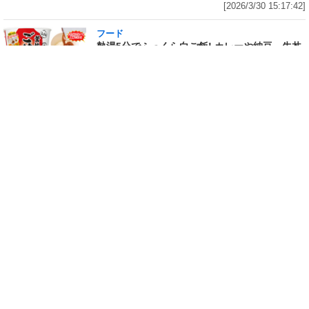
[2026/3/30 15:17:42]
フード
熱湯5分でふっくら白ご飯! カレーや納豆、牛丼
の具も余裕で入ってお皿いらずの新提案! 「日清
ふっくら釜炊き ごはん」が本日30日(月)発売～
常温で1年保存可能。電子レンジがないオフィス
やアウトドアでも活用できる!
[2026/3/30 14:17:14]
フード
ラフテーやソーキそば、サーターアンダギーな
ども含む80品以上が食べ放題! 沖縄初の朝食ビ
ュッフェも楽しめるロイヤルホスト「那覇国際
通り店」がオープン～グランドメニューには泡
盛やオリオンビールも
[2026/3/30 13:05:00]
フード
研究所で発見された50年前の「どん兵衛」レシ
ピをもとに発売当時の味を再現! 「日清のどん兵
衛 きつねうどん クラシック(東/西)/天ぷらそば
クラシック」が本日30日(月)発売～「当時はこ
れがうまかった(笑)」