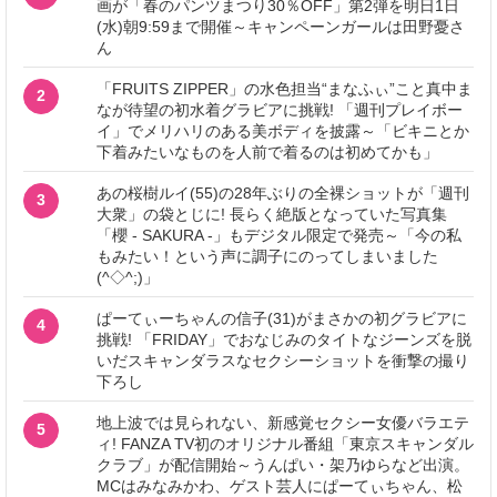
画が「春のパンツまつり30％OFF」第2弾を明日1日
(水)朝9:59まで開催～キャンペーンガールは田野憂さ
ん
「FRUITS ZIPPER」の水色担当“まなふぃ”こと真中ま
2
なが待望の初水着グラビアに挑戦! 「週刊プレイボー
イ」でメリハリのある美ボディを披露～「ビキニとか
下着みたいなものを人前で着るのは初めてかも」
あの桜樹ルイ(55)の28年ぶりの全裸ショットが「週刊
3
大衆」の袋とじに! 長らく絶版となっていた写真集
「櫻 - SAKURA -」もデジタル限定で発売～「今の私
もみたい！という声に調子にのってしまいました
(^◇^;)」
ぱーてぃーちゃんの信子(31)がまさかの初グラビアに
4
挑戦! 「FRIDAY」でおなじみのタイトなジーンズを脱
いだスキャンダラスなセクシーショットを衝撃の撮り
下ろし
地上波では見られない、新感覚セクシー女優バラエテ
5
ィ! FANZA TV初のオリジナル番組「東京スキャンダル
クラブ」が配信開始～うんぱい・架乃ゆらなど出演。
MCはみなみかわ、ゲスト芸人にぱーてぃちゃん、松