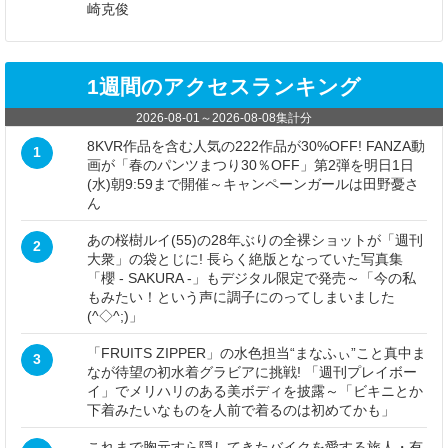
崎克俊
1週間のアクセスランキング
2026-08-01
～
2026-08-08
集計分
8KVR作品を含む人気の222作品が30%OFF! FANZA動
1
画が「春のパンツまつり30％OFF」第2弾を明日1日
(水)朝9:59まで開催～キャンペーンガールは田野憂さ
ん
あの桜樹ルイ(55)の28年ぶりの全裸ショットが「週刊
2
大衆」の袋とじに! 長らく絶版となっていた写真集
「櫻 - SAKURA -」もデジタル限定で発売～「今の私
もみたい！という声に調子にのってしまいました
(^◇^;)」
「FRUITS ZIPPER」の水色担当“まなふぃ”こと真中ま
3
なが待望の初水着グラビアに挑戦! 「週刊プレイボー
イ」でメリハリのある美ボディを披露～「ビキニとか
下着みたいなものを人前で着るのは初めてかも」
これまで胸元すら隠してきたバイクを愛する旅人・有