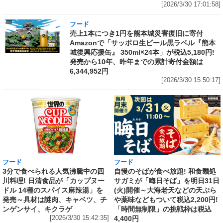
[2026/3/30 17:01:58]
フード
売上1本につき1円を熊本城災害復旧に寄付
Amazonで「サッポロ生ビール黒ラベル『熊本
城復興応援缶』 350ml×24本」が税込5,180円!
発売から10年、昨年までの累計寄付金額は
6,344,952円
[2026/3/30 15:50:17]
フード
フード
3分で食べられる人気沸騰中の四
自慢のそばが食べ放題! 和食麺処
川料理! 日清食品が「カップヌー
サガミが「晦日そば」を明日31日
ドル 14種のスパイス麻辣湯」を
(火)開催～大海老天などの天ぷら
発売～具材は謎肉、キャベツ、チ
や薬味などもついて税込2,200円!
ンゲンサイ、キクラゲ
「時間無制限」の挑戦枠は税込
[2026/3/30 15:42:35]
4,400円