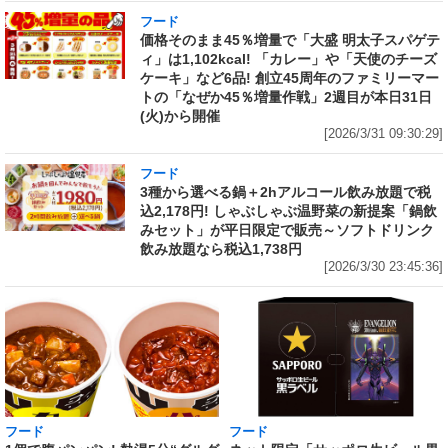
フード
価格そのまま45％増量で「大盛 明太子スパゲテ
ィ」は1,102kcal! 「カレー」や「天使のチーズ
ケーキ」など6品! 創立45周年のファミリーマー
トの「なぜか45％増量作戦」2週目が本日31日
(火)から開催
[2026/3/31 09:30:29]
フード
3種から選べる鍋＋2hアルコール飲み放題で税
込2,178円! しゃぶしゃぶ温野菜の新提案「鍋飲
みセット」が平日限定で販売～ソフトドリンク
飲み放題なら税込1,738円
[2026/3/30 23:45:36]
フード
フード