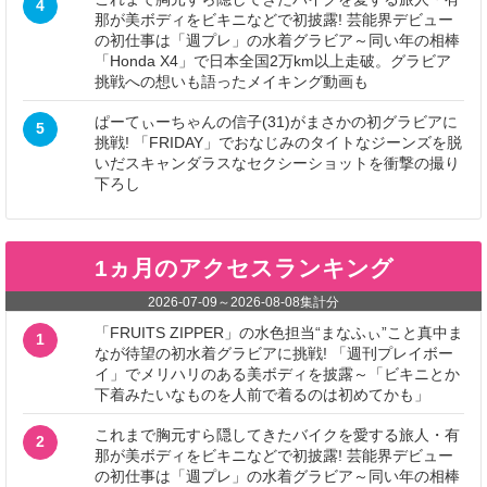
4
那が美ボディをビキニなどで初披露! 芸能界デビュー
の初仕事は「週プレ」の水着グラビア～同い年の相棒
「Honda X4」で日本全国2万km以上走破。グラビア
挑戦への想いも語ったメイキング動画も
ぱーてぃーちゃんの信子(31)がまさかの初グラビアに
5
挑戦! 「FRIDAY」でおなじみのタイトなジーンズを脱
いだスキャンダラスなセクシーショットを衝撃の撮り
下ろし
1ヵ月のアクセスランキング
2026-07-09
～
2026-08-08
集計分
「FRUITS ZIPPER」の水色担当“まなふぃ”こと真中ま
1
なが待望の初水着グラビアに挑戦! 「週刊プレイボー
イ」でメリハリのある美ボディを披露～「ビキニとか
下着みたいなものを人前で着るのは初めてかも」
これまで胸元すら隠してきたバイクを愛する旅人・有
2
那が美ボディをビキニなどで初披露! 芸能界デビュー
の初仕事は「週プレ」の水着グラビア～同い年の相棒