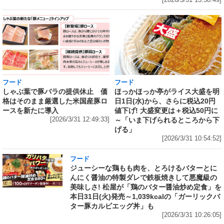
フード
フード
しゃぶ葉で豚バラの提供休止 価
ほっかほっか亭がライス大盛を明
格はそのまま厳選した米国産豚ロ
日1日(水)から、さらに税込20円
ースを新たに導入
値下げ! 大盛変更は＋税込50円に
[2026/3/31 12:49:33]
～「いま下げられるところから下
げる」
[2026/3/31 10:54:52]
フード
ジューシーな鶏もも肉を、とろけるバターとに
んにく醤油の特製ダレで鉄板焼きして悪魔級の
美味しさ! 松屋が「鶏のバター醤油炒め定食」を
本日31日(火)発売～1,039kcalの「ガーリックバ
ター豚カルビエッグ丼」も
[2026/3/31 10:26:05]