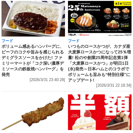
フード
フード
いつものロースかつが、カナダ産
ボリューム感あるハンバーグに、
大麦豚ロースかつになって25％増
ビーフのコクや旨みを感じられる
量! 松のや創業25周年記念第1弾
デミグラスソースをかけた! ファ
「大麦豚ロースかつ」が明日1日
ミリーマートが「コク深い濃厚デ
(水)発売～日本ハムとのコラボで
ミソースの鉄板焼ハンバーグ」を
ボリュームも旨みも“特別仕様”に
発売
アップデート!
[2026/3/31 23:40:28]
[2026/3/31 22:18:34]