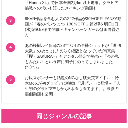
「Honda X4」で日本全国2万km以上走破。グラビア
挑戦への想いも語ったメイキング動画も
8KVR作品を含む人気の222作品が30%OFF! FANZA動
3
画が「春のパンツまつり30％OFF」第2弾を明日1日
(水)朝9:59まで開催～キャンペーンガールは田野憂さ
ん
あの桜樹ルイ(55)の28年ぶりの全裸ショットが「週刊
4
大衆」の袋とじに! 長らく絶版となっていた写真集
「櫻 - SAKURA -」もデジタル限定で発売～「今の私
もみたい！という声に調子にのってしまいました
(^◇^;)」
お尻スポンサーも話題のNGなし破天荒アイドル・鈴
5
木Mob.が初グラビアに挑戦! 「週プレ」に登場～「人
生初のグラビア!!!しかも5水着も着てます」。撮影の
裏側動画も公開
同じジャンルの記事