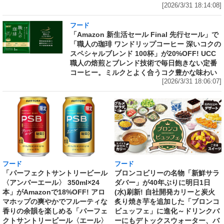
[2026/3/31 18:14:08]
フード
「Amazon 新生活セール Final 先行セール」で
「職人の珈琲 ワンドリップコーヒー 深いコクの
スペシャルブレンド 100杯」が20%OFF! UCC
職人の焙煎とブレンド技術で毎日飽きない定番
コーヒー。ミルクとよく合うコク豊かな味わい
[2026/3/31 18:06:07]
フード
フード
「パーフェクトサントリービール
ブロンコビリーの名物「新鮮サラ
〈アンバーエール〉 350ml×24
ダバー」が40年ぶりに明日1日
本」がAmazonで18%OFF! アロ
(水)刷新! 自社開発カリーと炭火
マホップの爽やかでフルーティな
炙り焼き芋を追加した「ブロンコ
香りの余韻を楽しめる「パーフェ
ビュッフェ」に進化～ドリンクバ
クトサントリービール〈エール〉
ーにもデトックスウォーター、バ