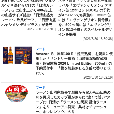
1個で腹パンパン! 熱湯5分“グルグ
ネット限定「サッポロ生ビール黒
ル”かき混ぜるだけの「日清カレ
ラベル『エヴァンゲリオン』デザ
ーメシ」に出来上がり400g以上
イン缶 12本セットBOX」の予約
の山盛サイズ誕生! 「日清山盛カ
がAmazonでも実施中 350ml缶
レーメシ 欧風ビーフ」「日清山盛
には「エヴァンゲリオン初号機」
ハヤシメシ デミグラス」が発売
を、500ml缶には「エヴァンゲリ
[2026/3/30 19:25:01]
オン第13号機」のスペシャルデザ
インを採用
[2026/3/30 18:39:38]
フード
Amazonで、国産100％「超完熟梅」を贅沢に使
用した「サントリー梅酒〈山崎蒸溜所貯蔵梅
酒〉超完熟梅 2026 Limited Edition 750ml」の
予約受付中 『桃を想起させる芳醇な香りと味
わい』
[2026/3/30 18:02:19]
フード
ラーメン山岡家監修で創業から変わらぬ伝統の
味を再現したカップ麺がさらに“濃くて旨い”ス
ープに! 日清が「ラーメン山岡家 醤油ラーメ
ン」をリニューアル発売～具材はチャーシュ
ー、ホウレンソウ、のり