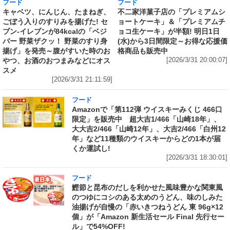
フード
フード
キャベツ、にんじん、たまねぎ、
不二家洋菓子店の「プレミアムシ
ごぼう入りのすりみを揚げた! セ
ョートケーキ」＆「プレミアムチ
ブン‐イレブンが84kcalの「ベジ
ョコ生ケーキ」が半額! 明日1日
バー 野菜ザクッ！ 野菜のすり身
(水)から3日間限定～お得な応援価
揚げ」を発売～腹がすいた時のお
格商品も販売中
やつ、お酒のおつまみなどにオス
[2026/3/31 20:00:07]
スメ
[2026/3/31 21:11:59]
フード
Amazonで「第112弾 ウイスキーみくじ 466口
限定」を販売中 超大吉1/466「山崎18年」、
大大吉2/466「山崎12年」、大吉2/466「白州12
年」など11種類のウイスキーからどの1本が届
くか運試し!
[2026/3/31 18:30:01]
フード
鰹節と昆布のだしを利かせた風味豊かな関東風
のつゆにコシのある太めのうどん、味のしみた
油揚げが自慢の「赤いきつねうどん 東 96g×12
個」が「Amazon 新生活セール Final 先行セー
ル」で54%OFF!