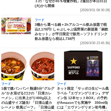
トの「なぜか45％増量作戦」2週目が本日31日
(火)から開催
[2026/3/31 09:30:29]
フード
3種から選べる鍋＋2hアルコール飲み放題で税
込2,178円! しゃぶしゃぶ温野菜の新提案「鍋飲
みセット」が平日限定で販売～ソフトドリンク
飲み放題なら税込1,738円
[2026/3/30 23:45:36]
フード
フード
1個で腹パンパン! 熱湯5分“グルグ
ネット限定「サッポロ生ビール黒
ル”かき混ぜるだけの「日清カレ
ラベル『エヴァンゲリオン』デザ
ーメシ」に出来上がり400g以上
イン缶 12本セットBOX」の予約
の山盛サイズ誕生! 「日清山盛カ
がAmazonでも実施中 350ml缶
レーメシ 欧風ビーフ」「日清山盛
には「エヴァンゲリオン初号機」