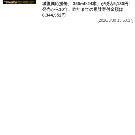
城復興応援缶』 350ml×24本」が税込5,180円!
発売から10年、昨年までの累計寄付金額は
6,344,952円
[2026/3/30 15:50:17]
フード
フード
3分で食べられる人気沸騰中の四
自慢のそばが食べ放題! 和食麺処
川料理! 日清食品が「カップヌー
サガミが「晦日そば」を明日31日
ドル 14種のスパイス麻辣湯」を
(火)開催～大海老天などの天ぷら
発売～具材は謎肉、キャベツ、チ
や薬味などもついて税込2,200円!
ンゲンサイ、キクラゲ
「時間無制限」の挑戦枠は税込
[2026/3/30 15:42:35]
4,400円
[2026/3/30 15:17:42]
フード
熱湯5分でふっくら白ご飯! カレーや納豆、牛丼
の具も余裕で入ってお皿いらずの新提案! 「日清