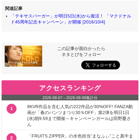
関連記事
「テキサスバーガー」が明日5日(水)から復活！ 「マクドナル
ド45周年記念キャンペーン」が開催 [2016/10/4]
この記事が面白かったら
ネタとぴをフォロー
アクセスランキング
2026-08-07
～
2026-08-08
集計分
8KVR作品を含む人気の222作品が30%OFF! FANZA動
1
画が「春のパンツまつり30％OFF」第2弾を明日1日
(水)朝9:59まで開催～キャンペーンガールは田野憂さ
ん
「FRUITS ZIPPER」の水色担当“まなふぃ”こと真中ま
2