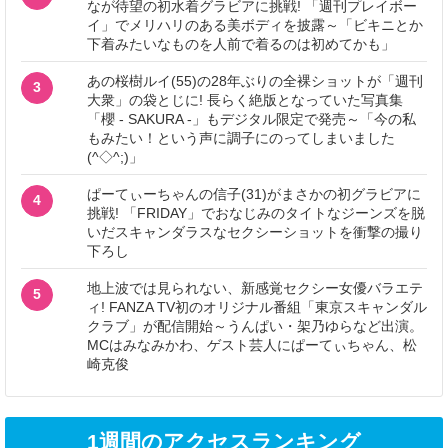
なが待望の初水着グラビアに挑戦! 「週刊プレイボー
イ」でメリハリのある美ボディを披露～「ビキニとか
下着みたいなものを人前で着るのは初めてかも」
あの桜樹ルイ(55)の28年ぶりの全裸ショットが「週刊
3
大衆」の袋とじに! 長らく絶版となっていた写真集
「櫻 - SAKURA -」もデジタル限定で発売～「今の私
もみたい！という声に調子にのってしまいました
(^◇^;)」
ぱーてぃーちゃんの信子(31)がまさかの初グラビアに
4
挑戦! 「FRIDAY」でおなじみのタイトなジーンズを脱
いだスキャンダラスなセクシーショットを衝撃の撮り
下ろし
地上波では見られない、新感覚セクシー女優バラエテ
5
ィ! FANZA TV初のオリジナル番組「東京スキャンダル
クラブ」が配信開始～うんぱい・架乃ゆらなど出演。
MCはみなみかわ、ゲスト芸人にぱーてぃちゃん、松
崎克俊
1週間のアクセスランキング