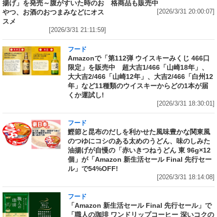
揚げ」を発売～腹がすいた時のお
格商品も販売中
やつ、お酒のおつまみなどにオス
[2026/3/31 20:00:07]
スメ
[2026/3/31 21:11:59]
フード
Amazonで「第112弾 ウイスキーみくじ 466口
限定」を販売中 超大吉1/466「山崎18年」、
大大吉2/466「山崎12年」、大吉2/466「白州12
年」など11種類のウイスキーからどの1本が届
くか運試し!
[2026/3/31 18:30:01]
フード
鰹節と昆布のだしを利かせた風味豊かな関東風
のつゆにコシのある太めのうどん、味のしみた
油揚げが自慢の「赤いきつねうどん 東 96g×12
個」が「Amazon 新生活セール Final 先行セー
ル」で54%OFF!
[2026/3/31 18:14:08]
フード
「Amazon 新生活セール Final 先行セール」で
「職人の珈琲 ワンドリップコーヒー 深いコクの