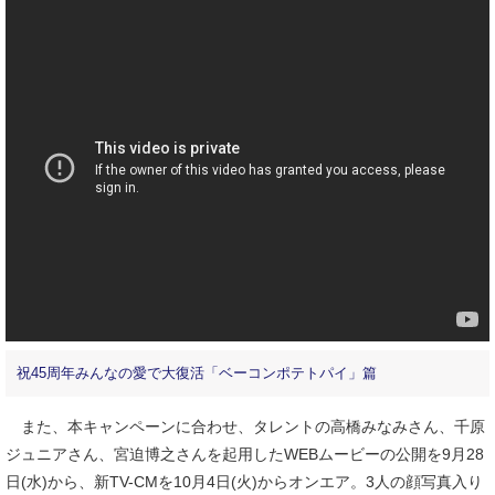
祝45周年みんなの愛で大復活「ベーコンポテトパイ」篇
また、本キャンペーンに合わせ、タレントの高橋みなみさん、千原
ジュニアさん、宮迫博之さんを起用したWEBムービーの公開を9月28
日(水)から、新TV-CMを10月4日(火)からオンエア。3人の顔写真入り