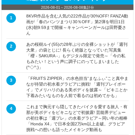
2026-08-01
～
2026-08-08
集計分
8KVR作品を含む人気の222作品が30%OFF! FANZA動
1
画が「春のパンツまつり30％OFF」第2弾を明日1日
(水)朝9:59まで開催～キャンペーンガールは田野憂さ
ん
あの桜樹ルイ(55)の28年ぶりの全裸ショットが「週刊
2
大衆」の袋とじに! 長らく絶版となっていた写真集
「櫻 - SAKURA -」もデジタル限定で発売～「今の私
もみたい！という声に調子にのってしまいました
(^◇^;)」
「FRUITS ZIPPER」の水色担当“まなふぃ”こと真中ま
3
なが待望の初水着グラビアに挑戦! 「週刊プレイボー
イ」でメリハリのある美ボディを披露～「ビキニとか
下着みたいなものを人前で着るのは初めてかも」
これまで胸元すら隠してきたバイクを愛する旅人・有
4
那が美ボディをビキニなどで初披露! 芸能界デビュー
の初仕事は「週プレ」の水着グラビア～同い年の相棒
「Honda X4」で日本全国2万km以上走破。グラビア
挑戦への想いも語ったメイキング動画も