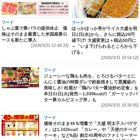
フード
フード
しゃぶ葉で豚バラの提供休止 価
ほっかほっか亭がライス大盛を明
格はそのまま厳選した米国産豚ロ
日1日(水)から、さらに税込20円
ースを新たに導入
値下げ! 大盛変更は＋税込50円に
[2026/3/31 12:49:33]
～「いま下げられるところから下
げる」
[2026/3/31 10:54:52]
フード
ジューシーな鶏もも肉を、とろけるバターとに
んにく醤油の特製ダレで鉄板焼きして悪魔級の
美味しさ! 松屋が「鶏のバター醤油炒め定食」を
本日31日(火)発売～1,039kcalの「ガーリックバ
ター豚カルビエッグ丼」も
[2026/3/31 10:26:05]
フード
価格そのまま45％増量で「大盛 明太子スパゲテ
ィ」は1,102kcal! 「カレー」や「天使のチーズ
ケーキ」など6品! 創立45周年のファミリーマー