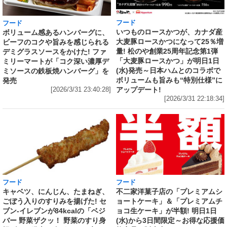
フード
フード
いつものロースかつが、カナダ産
ボリューム感あるハンバーグに、
大麦豚ロースかつになって25％増
ビーフのコクや旨みを感じられる
量! 松のや創業25周年記念第1弾
デミグラスソースをかけた! ファ
「大麦豚ロースかつ」が明日1日
ミリーマートが「コク深い濃厚デ
(水)発売～日本ハムとのコラボで
ミソースの鉄板焼ハンバーグ」を
ボリュームも旨みも“特別仕様”に
発売
アップデート!
[2026/3/31 23:40:28]
[2026/3/31 22:18:34]
フード
フード
キャベツ、にんじん、たまねぎ、
不二家洋菓子店の「プレミアムシ
ごぼう入りのすりみを揚げた! セ
ョートケーキ」＆「プレミアムチ
ブン‐イレブンが84kcalの「ベジ
ョコ生ケーキ」が半額! 明日1日
バー 野菜ザクッ！ 野菜のすり身
(水)から3日間限定～お得な応援価