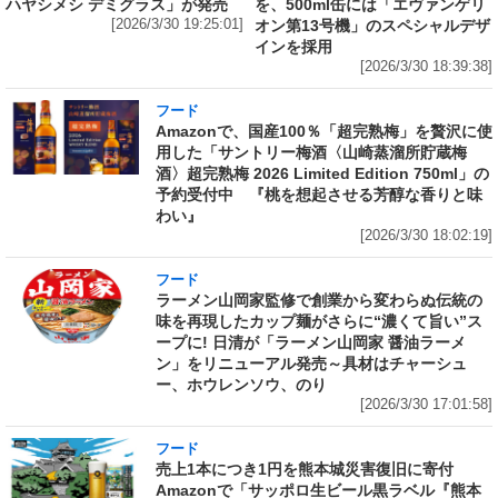
ハヤシメシ デミグラス」が発売
を、500ml缶には「エヴァンゲリ
[2026/3/30 19:25:01]
オン第13号機」のスペシャルデザ
インを採用
[2026/3/30 18:39:38]
フード
Amazonで、国産100％「超完熟梅」を贅沢に使
用した「サントリー梅酒〈山崎蒸溜所貯蔵梅
酒〉超完熟梅 2026 Limited Edition 750ml」の
予約受付中 『桃を想起させる芳醇な香りと味
わい』
[2026/3/30 18:02:19]
フード
ラーメン山岡家監修で創業から変わらぬ伝統の
味を再現したカップ麺がさらに“濃くて旨い”ス
ープに! 日清が「ラーメン山岡家 醤油ラーメ
ン」をリニューアル発売～具材はチャーシュ
ー、ホウレンソウ、のり
[2026/3/30 17:01:58]
フード
売上1本につき1円を熊本城災害復旧に寄付
Amazonで「サッポロ生ビール黒ラベル『熊本