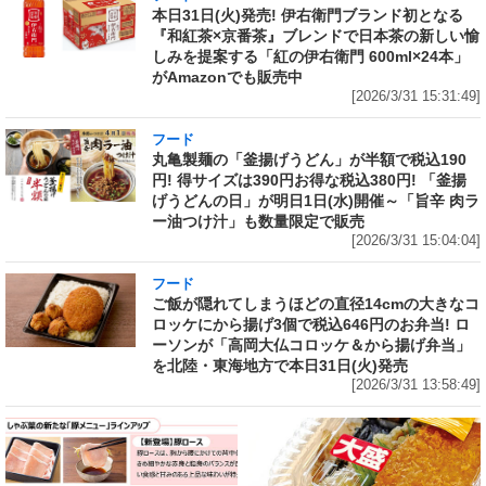
本日31日(火)発売! 伊右衛門ブランド初となる
『和紅茶×京番茶』ブレンドで日本茶の新しい愉
しみを提案する「紅の伊右衛門 600ml×24本」
がAmazonでも販売中
[2026/3/31 15:31:49]
フード
丸亀製麺の「釜揚げうどん」が半額で税込190
円! 得サイズは390円お得な税込380円! 「釜揚
げうどんの日」が明日1日(水)開催～「旨辛 肉ラ
ー油つけ汁」も数量限定で販売
[2026/3/31 15:04:04]
フード
ご飯が隠れてしまうほどの直径14cmの大きなコ
ロッケにから揚げ3個で税込646円のお弁当! ロ
ーソンが「高岡大仏コロッケ＆から揚げ弁当」
を北陸・東海地方で本日31日(火)発売
[2026/3/31 13:58:49]