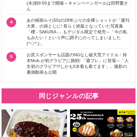
(水)朝9:59まで開催～キャンペーンガールは田野憂さ
ん
あの桜樹ルイ(55)の28年ぶりの全裸ショットが「週刊
4
大衆」の袋とじに! 長らく絶版となっていた写真集
「櫻 - SAKURA -」もデジタル限定で発売～「今の私
もみたい！という声に調子にのってしまいました
(^◇^;)」
お尻スポンサーも話題のNGなし破天荒アイドル・鈴
5
木Mob.が初グラビアに挑戦! 「週プレ」に登場～「人
生初のグラビア!!!しかも5水着も着てます」。撮影の
裏側動画も公開
同じジャンルの記事