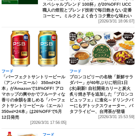
スペシャルブレンド 100杯」が20%OFF! UCC
職人の焙煎とブレンド技術で毎日飽きない定番
コーヒー。ミルクとよく合うコク豊かな味わい
[2026/3/31 18:06:07]
フード
フード
「パーフェクトサントリービール
ブロンコビリーの名物「新鮮サラ
〈アンバーエール〉 350ml×24
ダバー」が40年ぶりに明日1日
本」がAmazonで18%OFF! アロ
(水)刷新! 自社開発カリーと炭火
マホップの爽やかでフルーティな
炙り焼き芋を追加した「ブロンコ
香りの余韻を楽しめる「パーフェ
ビュッフェ」に進化～ドリンクバ
クトサントリービール〈エール〉
ーにもデトックスウォーター、バ
350ml×24本」は26%OFFで5月
タフライピー、台湾茶が登場
12日発売
[2026/3/31 15:53:59]
[2026/3/31 17:56:05]
フード