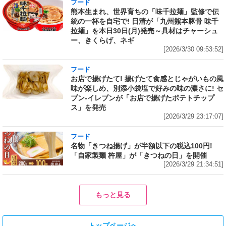
フード
熊本生まれ、世界育ちの「味千拉麺」監修で伝
統の一杯を自宅で! 日清が「九州熊本豚骨 味千
拉麺」を本日30日(月)発売～具材はチャーシュ
ー、きくらげ、ネギ
[2026/3/30 09:53:52]
フード
お店で揚げたて! 揚げたて食感とじゃがいもの風
味が楽しめ、別添小袋塩で好みの味の濃さに! セ
ブン‐イレブンが「お店で揚げたポテトチップ
ス」を発売
[2026/3/29 23:17:07]
フード
名物「きつね揚げ」が半額以下の税込100円!
「自家製麺 杵屋」が「きつねの日」を開催
[2026/3/29 21:34:51]
もっと見る
トップページへ