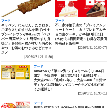
フード
フード
キャベツ、にんじん、たまねぎ、
不二家洋菓子店の「プレミアムシ
ごぼう入りのすりみを揚げた! セ
ョートケーキ」＆「プレミアムチ
ブン‐イレブンが84kcalの「ベジ
ョコ生ケーキ」が半額! 明日1日
バー 野菜ザクッ！ 野菜のすり身
(水)から3日間限定～お得な応援価
揚げ」を発売～腹がすいた時のお
格商品も販売中
やつ、お酒のおつまみなどにオス
[2026/3/31 20:00:07]
スメ
[2026/3/31 21:11:59]
フード
Amazonで「第112弾 ウイスキーみくじ 466口
限定」を販売中 超大吉1/466「山崎18年」、
大大吉2/466「山崎12年」、大吉2/466「白州12
年」など11種類のウイスキーからどの1本が届
くか運試し!
[2026/3/31 18:30:01]
フード
鰹節と昆布のだしを利かせた風味豊かな関東風