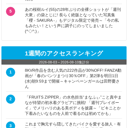
あの桜樹ルイ(55)の28年ぶりの全裸ショットが「週刊
5
大衆」の袋とじに! 長らく絶版となっていた写真集
「櫻 - SAKURA -」もデジタル限定で発売～「今の私
もみたい！という声に調子にのってしまいました
(^◇^;)」
1週間のアクセスランキング
2026-08-03
～
2026-08-10
集計分
8KVR作品を含む人気の222作品が30%OFF! FANZA動
1
画が「春のパンツまつり30％OFF」第2弾を明日1日
(水)朝9:59まで開催～キャンペーンガールは田野憂さ
ん
「FRUITS ZIPPER」の水色担当“まなふぃ”こと真中ま
2
なが待望の初水着グラビアに挑戦! 「週刊プレイボー
イ」でメリハリのある美ボディを披露～「ビキニとか
下着みたいなものを人前で着るのは初めてかも」
これまで胸元すら隠してきたバイクを愛する旅人・有
3