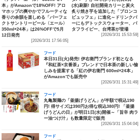
本」がAmazonで18%OFF! アロ
(水)刷新! 自社開発カリーと炭火
マホップの爽やかでフルーティな
炙り焼き芋を追加した「ブロンコ
香りの余韻を楽しめる「パーフェ
ビュッフェ」に進化～ドリンクバ
クトサントリービール〈エール〉
ーにもデトックスウォーター、バ
350ml×24本」は26%OFFで5月
タフライピー、台湾茶が登場
12日発売
[2026/3/31 15:53:59]
[2026/3/31 17:56:05]
フード
本日31日(火)発売! 伊右衛門ブランド初となる
『和紅茶×京番茶』ブレンドで日本茶の新しい愉
しみを提案する「紅の伊右衛門 600ml×24本」
がAmazonでも販売中
[2026/3/31 15:31:49]
フード
丸亀製麺の「釜揚げうどん」が半額で税込190
円! 得サイズは390円お得な税込380円! 「釜揚
げうどんの日」が明日1日(水)開催～「旨辛 肉ラ
ー油つけ汁」も数量限定で販売
[2026/3/31 15:04:04]
フード