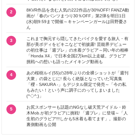
8KVR作品を含む人気の222作品が30%OFF! FANZA動
2
画が「春のパンツまつり30％OFF」第2弾を明日1日
(水)朝9:59まで開催～キャンペーンガールは田野憂さ
ん
これまで胸元すら隠してきたバイクを愛する旅人・有
3
那が美ボディをビキニなどで初披露! 芸能界デビュー
の初仕事は「週プレ」の水着グラビア～同い年の相棒
「Honda X4」で日本全国2万km以上走破。グラビア
挑戦への想いも語ったメイキング動画も
あの桜樹ルイ(55)の28年ぶりの全裸ショットが「週刊
4
大衆」の袋とじに! 長らく絶版となっていた写真集
「櫻 - SAKURA -」もデジタル限定で発売～「今の私
もみたい！という声に調子にのってしまいました
(^◇^;)」
お尻スポンサーも話題のNGなし破天荒アイドル・鈴
5
木Mob.が初グラビアに挑戦! 「週プレ」に登場～「人
生初のグラビア!!!しかも5水着も着てます」。撮影の
裏側動画も公開