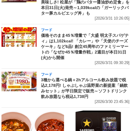
美味しさ! 松屋が「鶏のバター醤油炒め定食」を
本日31日(火)発売～1,039kcalの「ガーリックバ
ター豚カルビエッグ丼」も
[2026/3/31 10:26:05]
フード
価格そのまま45％増量で「大盛 明太子スパゲテ
ィ」は1,102kcal! 「カレー」や「天使のチーズ
ケーキ」など6品! 創立45周年のファミリーマー
トの「なぜか45％増量作戦」2週目が本日31日
(火)から開催
[2026/3/31 09:30:29]
フード
3種から選べる鍋＋2hアルコール飲み放題で税
込2,178円! しゃぶしゃぶ温野菜の新提案「鍋飲
みセット」が平日限定で販売～ソフトドリンク
飲み放題なら税込1,738円
[2026/3/30 23:45:36]