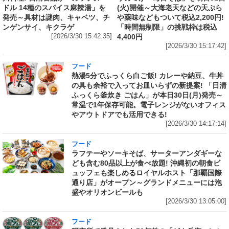
ドル 14種のスパイス麻辣湯」を
(火)開催～大海老天などの天ぷら
発売～具材は謎肉、キャベツ、チ
や薬味などもついて税込2,200円!
ンゲンサイ、キクラゲ
「時間無制限」の挑戦枠は税込
[2026/3/30 15:42:35]
4,400円
[2026/3/30 15:17:42]
フード
熱湯5分でふっくら白ご飯! カレーや納豆、牛丼
の具も余裕で入ってお皿いらずの新提案! 「日清
ふっくら釜炊き ごはん」が本日30日(月)発売～
常温で1年保存可能。電子レンジがないオフィス
やアウトドアでも活用できる!
[2026/3/30 14:17:14]
フード
ラフテーやソーキそば、サーターアンダギーな
ども含む80品以上が食べ放題! 沖縄初の朝食ビ
ュッフェも楽しめるロイヤルホスト「那覇国際
通り店」がオープン～グランドメニューには泡
盛やオリオンビールも
[2026/3/30 13:05:00]
フード