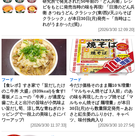
研究所で発見された50年前の「どん兵衛」レシ
ピをもとに発売当時の味を再現! 「日清のどん兵
衛 きつねうどん クラシック(東/西)/天ぷらそば
クラシック」が本日30日(月)発売～「当時はこ
れがうまかった(笑)」
[2026/3/30 12:09:20]
フード
フード
【食レポ】すき家で「旨だしたけ
今だけ価格そのまま麺10％増量!
のこ牛丼 大盛」(939kcal)を食す!
「マルちゃん焼そば 3人前」のあ
看板メニューの「牛丼」が適度な
の味を再現したカップ焼そば「マ
歯ごたえと出汁の旨味が小気味よ
ルちゃん焼そば 麺増量」が本日
い旨だし筍、涼し気な青ねぎのト
30日(月)から数量限定発売～あお
ッピングで一段上の美味しさにパ
さと紅生姜のふりかけ、キャベ
ワーアップ!
ツ、味付挽肉入り
[2026/3/30 11:37:33]
[2026/3/30 10:27:54]