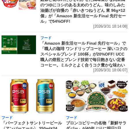
のつゆにコシのある太めのうどん、味のしみた
油揚げが自慢の「赤いきつねうどん 東 96g×12
個」が「Amazon 新生活セール Final 先行セー
ル」で54%OFF!
[2026/3/31 18:14:08]
フード
「Amazon 新生活セール Final 先行セール」で
「職人の珈琲 ワンドリップコーヒー 深いコクの
スペシャルブレンド 100杯」が20%OFF! UCC
職人の焙煎とブレンド技術で毎日飽きない定番
コーヒー。ミルクとよく合うコク豊かな味わい
[2026/3/31 18:06:07]
フード
フード
「パーフェクトサントリービール
ブロンコビリーの名物「新鮮サラ
〈アンバーエール〉 350ml×24
ダバー」が40年ぶりに明日1日