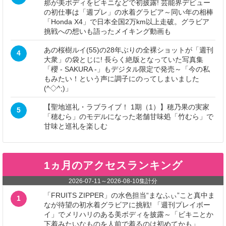
那が美ボディをビキニなどで初披露! 芸能界デビュー
の初仕事は「週プレ」の水着グラビア～同い年の相棒
「Honda X4」で日本全国2万km以上走破。グラビア
挑戦への想いも語ったメイキング動画も
あの桜樹ルイ(55)の28年ぶりの全裸ショットが「週刊
4
大衆」の袋とじに! 長らく絶版となっていた写真集
「櫻 - SAKURA -」もデジタル限定で発売～「今の私
もみたい！という声に調子にのってしまいました
(^◇^;)」
【聖地巡礼・ラブライブ！ 1期（1）】穂乃果の実家
5
「穂むら」のモデルになった老舗甘味処「竹むら」で
甘味と巡礼を楽しむ
1ヵ月のアクセスランキング
2026-07-11
～
2026-08-10
集計分
「FRUITS ZIPPER」の水色担当“まなふぃ”こと真中ま
1
なが待望の初水着グラビアに挑戦! 「週刊プレイボー
イ」でメリハリのある美ボディを披露～「ビキニとか
下着みたいなものを人前で着るのは初めてかも」