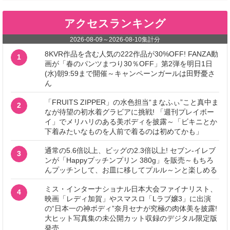
アクセスランキング
2026-08-09
～
2026-08-10
集計分
8KVR作品を含む人気の222作品が30%OFF! FANZA動
1
画が「春のパンツまつり30％OFF」第2弾を明日1日
(水)朝9:59まで開催～キャンペーンガールは田野憂さ
ん
「FRUITS ZIPPER」の水色担当“まなふぃ”こと真中ま
2
なが待望の初水着グラビアに挑戦! 「週刊プレイボー
イ」でメリハリのある美ボディを披露～「ビキニとか
下着みたいなものを人前で着るのは初めてかも」
通常の5.6倍以上、ビッグの2.3倍以上! セブン‐イレブ
3
ンが「Happyプッチンプリン 380g」を販売～もちろ
んプッチンして、お皿に移してプルル～ンと楽しめる
ミス・インターナショナル日本大会ファイナリスト、
4
映画「レディ加賀」やスマスロ「Lラブ嬢3」に出演
の“日本一の神ボディ”奈月セナが究極の肉体美を披露!
大ヒット写真集の未公開カット収録のデジタル限定版
発売