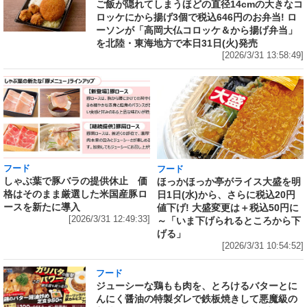
ご飯が隠れてしまうほどの直径14cmの大きなコ
ロッケにから揚げ3個で税込646円のお弁当! ロ
ーソンが「高岡大仏コロッケ＆から揚げ弁当」
を北陸・東海地方で本日31日(火)発売
[2026/3/31 13:58:49]
フード
フード
しゃぶ葉で豚バラの提供休止 価
ほっかほっか亭がライス大盛を明
格はそのまま厳選した米国産豚ロ
日1日(水)から、さらに税込20円
ースを新たに導入
値下げ! 大盛変更は＋税込50円に
[2026/3/31 12:49:33]
～「いま下げられるところから下
げる」
[2026/3/31 10:54:52]
フード
ジューシーな鶏もも肉を、とろけるバターとに
んにく醤油の特製ダレで鉄板焼きして悪魔級の