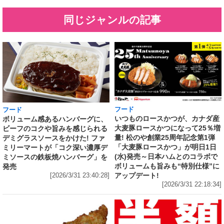
同じジャンルの記事
フード
フード
いつものロースかつが、カナダ産
ボリューム感あるハンバーグに、
大麦豚ロースかつになって25％増
ビーフのコクや旨みを感じられる
量! 松のや創業25周年記念第1弾
デミグラスソースをかけた! ファ
「大麦豚ロースかつ」が明日1日
ミリーマートが「コク深い濃厚デ
(水)発売～日本ハムとのコラボで
ミソースの鉄板焼ハンバーグ」を
ボリュームも旨みも“特別仕様”に
発売
アップデート!
[2026/3/31 23:40:28]
[2026/3/31 22:18:34]