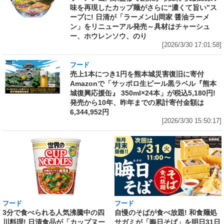
味を再現したカップ麺がさらに“濃くて旨い”ス
ープに! 日清が「ラーメン山岡家 醤油ラーメ
ン」をリニューアル発売～具材はチャーシュ
ー、ホウレンソウ、のり
[2026/3/30 17:01:58]
フード
売上1本につき1円を熊本城災害復旧に寄付
Amazonで「サッポロ生ビール黒ラベル『熊本
城復興応援缶』 350ml×24本」が税込5,180円!
発売から10年、昨年までの累計寄付金額は
6,344,952円
[2026/3/30 15:50:17]
フード
フード
3分で食べられる人気沸騰中の四
自慢のそばが食べ放題! 和食麺処
川料理! 日清食品が「カップヌー
サガミが「晦日そば」を明日31日