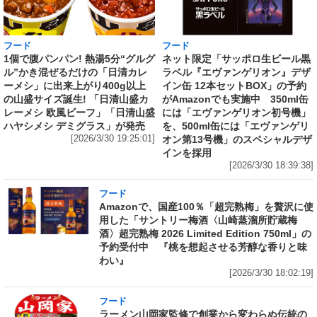
フード
フード
1個で腹パンパン! 熱湯5分“グルグ
ネット限定「サッポロ生ビール黒
ル”かき混ぜるだけの「日清カレ
ラベル『エヴァンゲリオン』デザ
ーメシ」に出来上がり400g以上
イン缶 12本セットBOX」の予約
の山盛サイズ誕生! 「日清山盛カ
がAmazonでも実施中 350ml缶
レーメシ 欧風ビーフ」「日清山盛
には「エヴァンゲリオン初号機」
ハヤシメシ デミグラス」が発売
を、500ml缶には「エヴァンゲリ
[2026/3/30 19:25:01]
オン第13号機」のスペシャルデザ
インを採用
[2026/3/30 18:39:38]
フード
Amazonで、国産100％「超完熟梅」を贅沢に使
用した「サントリー梅酒〈山崎蒸溜所貯蔵梅
酒〉超完熟梅 2026 Limited Edition 750ml」の
予約受付中 『桃を想起させる芳醇な香りと味
わい』
[2026/3/30 18:02:19]
フード
ラーメン山岡家監修で創業から変わらぬ伝統の