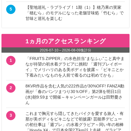
【聖地巡礼・ラブライブ！ 1期（1）】穂乃果の実家
5
「穂むら」のモデルになった老舗甘味処「竹むら」で
甘味と巡礼を楽しむ
1ヵ月のアクセスランキング
2026-07-10
～
2026-08-09
集計分
「FRUITS ZIPPER」の水色担当“まなふぃ”こと真中ま
1
なが待望の初水着グラビアに挑戦! 「週刊プレイボー
イ」でメリハリのある美ボディを披露～「ビキニとか
下着みたいなものを人前で着るのは初めてかも」
8KVR作品を含む人気の222作品が30%OFF! FANZA動
2
画が「春のパンツまつり30％OFF」第2弾を明日1日
(水)朝9:59まで開催～キャンペーンガールは田野憂さ
ん
これまで胸元すら隠してきたバイクを愛する旅人・有
3
那が美ボディをビキニなどで初披露! 芸能界デビュー
の初仕事は「週プレ」の水着グラビア～同い年の相棒
「Honda X4」で日本全国2万km以上走破。グラビア