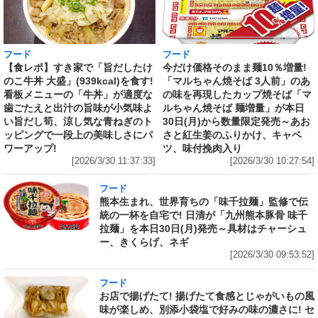
フード
フード
【食レポ】すき家で「旨だしたけ
今だけ価格そのまま麺10％増量!
のこ牛丼 大盛」(939kcal)を食す!
「マルちゃん焼そば 3人前」のあ
看板メニューの「牛丼」が適度な
の味を再現したカップ焼そば「マ
歯ごたえと出汁の旨味が小気味よ
ルちゃん焼そば 麺増量」が本日
い旨だし筍、涼し気な青ねぎのト
30日(月)から数量限定発売～あお
ッピングで一段上の美味しさにパ
さと紅生姜のふりかけ、キャベ
ワーアップ!
ツ、味付挽肉入り
[2026/3/30 11:37:33]
[2026/3/30 10:27:54]
フード
熊本生まれ、世界育ちの「味千拉麺」監修で伝
統の一杯を自宅で! 日清が「九州熊本豚骨 味千
拉麺」を本日30日(月)発売～具材はチャーシュ
ー、きくらげ、ネギ
[2026/3/30 09:53:52]
フード
お店で揚げたて! 揚げたて食感とじゃがいもの風
味が楽しめ、別添小袋塩で好みの味の濃さに! セ