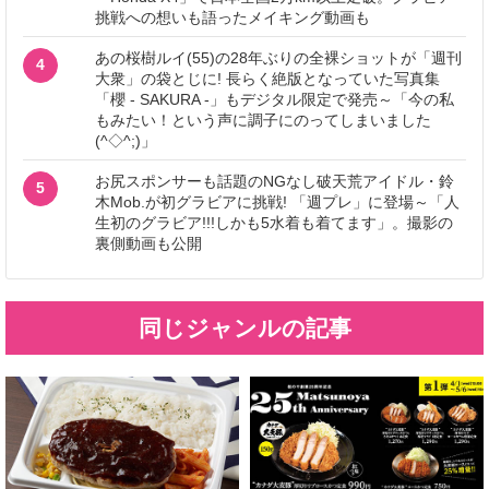
挑戦への想いも語ったメイキング動画も
あの桜樹ルイ(55)の28年ぶりの全裸ショットが「週刊
4
大衆」の袋とじに! 長らく絶版となっていた写真集
「櫻 - SAKURA -」もデジタル限定で発売～「今の私
もみたい！という声に調子にのってしまいました
(^◇^;)」
お尻スポンサーも話題のNGなし破天荒アイドル・鈴
5
木Mob.が初グラビアに挑戦! 「週プレ」に登場～「人
生初のグラビア!!!しかも5水着も着てます」。撮影の
裏側動画も公開
同じジャンルの記事