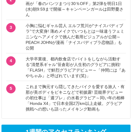
画が「春のパンツまつり30％OFF」第2弾を明日1日
(水)朝9:59まで開催～キャンペーンガールは田野憂さ
ん
小胸に悩むギャル芸人 エルフ荒川が“ナイスバディブ
3
ラ”で大変身! 薄めメイクでいつもとは一味違うフェミ
ニンなヘアメイクで挑んだ着用ビジュアルが公開～
PEACH JOHNが漫画「ナイスバディブラ恋物語」も
公開
大学卒業後、都内飲食店でバイトをしながら活動す
4
る“清楚系ギャル”笹倉彩が人生初のグラビアに挑戦!
「FLASH」で鮮烈グラビアデビュー～「仲間には『あ
やちゃみ』と呼ばれています(笑)」
これまで胸元すら隠してきたバイクを愛する旅人・有
5
那が美ボディをビキニなどで初披露! 芸能界デビュー
の初仕事は「週プレ」の水着グラビア～同い年の相棒
「Honda X4」で日本全国2万km以上走破。グラビア
挑戦への想いも語ったメイキング動画も
1週間のアクセスランキング