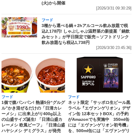
(火)から開催
[2026/3/31 09:30:29]
フード
3種から選べる鍋＋2hアルコール飲み放題で税
込2,178円! しゃぶしゃぶ温野菜の新提案「鍋飲
みセット」が平日限定で販売～ソフトドリンク
飲み放題なら税込1,738円
[2026/3/30 23:45:36]
フード
フード
1個で腹パンパン! 熱湯5分“グルグ
ネット限定「サッポロ生ビール黒
ル”かき混ぜるだけの「日清カレ
ラベル『エヴァンゲリオン』デザ
ーメシ」に出来上がり400g以上
イン缶 12本セットBOX」の予約
の山盛サイズ誕生! 「日清山盛カ
がAmazonでも実施中 350ml缶
レーメシ 欧風ビーフ」「日清山盛
には「エヴァンゲリオン初号機」
ハヤシメシ デミグラス」が発売
を、500ml缶には「エヴァンゲリ