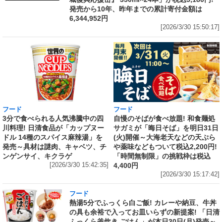
発売から10年、昨年までの累計寄付金額は
6,344,952円
[2026/3/30 15:50:17]
フード
フード
3分で食べられる人気沸騰中の四
自慢のそばが食べ放題! 和食麺処
川料理! 日清食品が「カップヌー
サガミが「晦日そば」を明日31日
ドル 14種のスパイス麻辣湯」を
(火)開催～大海老天などの天ぷら
発売～具材は謎肉、キャベツ、チ
や薬味などもついて税込2,200円!
ンゲンサイ、キクラゲ
「時間無制限」の挑戦枠は税込
[2026/3/30 15:42:35]
4,400円
[2026/3/30 15:17:42]
フード
熱湯5分でふっくら白ご飯! カレーや納豆、牛丼
の具も余裕で入ってお皿いらずの新提案! 「日清
ふっくら釜炊き ごはん」が本日30日(月)発売～