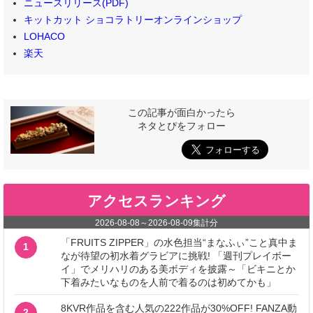
ニュースリリース(PDF)
キットカット ショコラトリーオンラインショップ
LOHACO
楽天
この記事が面白かったら
ネタとぴをフォロー
アクセスランキング
2026-08-08
～
2026-08-09
集計分
「FRUITS ZIPPER」の水色担当“まなふぃ”こと真中ま
1
なが待望の初水着グラビアに挑戦! 「週刊プレイボー
イ」でメリハリのある美ボディを披露～「ビキニとか
下着みたいなものを人前で着るのは初めてかも」
8KVR作品を含む人気の222作品が30%OFF! FANZA動
2