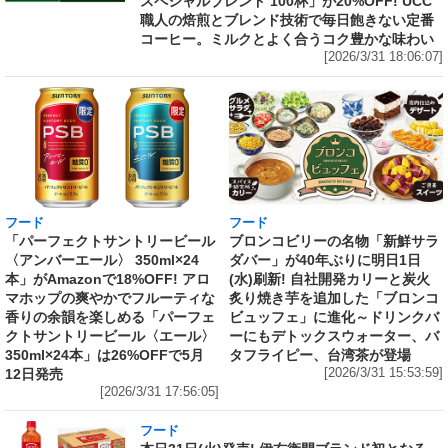
スペシャルブレンド 100杯」が20%OFF! UCC
職人の焙煎とブレンド技術で毎日飽きない定番
コーヒー。ミルクとよく合うコク豊かな味わい
[2026/3/31 18:06:07]
フード
フード
「パーフェクトサントリービール
ブロンコビリーの名物「新鮮サラ
〈アンバーエール〉 350ml×24
ダバー」が40年ぶりに明日1日
本」がAmazonで18%OFF! アロ
(水)刷新! 自社開発カリーと炭火
マホップの爽やかでフルーティな
炙り焼き芋を追加した「ブロンコ
香りの余韻を楽しめる「パーフェ
ビュッフェ」に進化～ドリンクバ
クトサントリービール〈エール〉
ーにもデトックスウォーター、バ
350ml×24本」は26%OFFで5月
タフライピー、台湾茶が登場
12日発売
[2026/3/31 15:53:59]
[2026/3/31 17:56:05]
フード