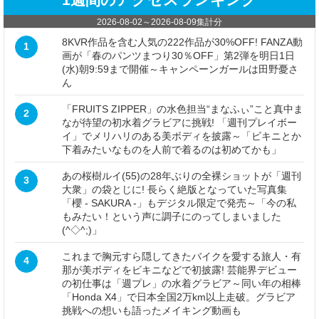
2026-08-02
～
2026-08-09
集計分
8KVR作品を含む人気の222作品が30%OFF! FANZA動
1
画が「春のパンツまつり30％OFF」第2弾を明日1日
(水)朝9:59まで開催～キャンペーンガールは田野憂さ
ん
「FRUITS ZIPPER」の水色担当“まなふぃ”こと真中ま
2
なが待望の初水着グラビアに挑戦! 「週刊プレイボー
イ」でメリハリのある美ボディを披露～「ビキニとか
下着みたいなものを人前で着るのは初めてかも」
あの桜樹ルイ(55)の28年ぶりの全裸ショットが「週刊
3
大衆」の袋とじに! 長らく絶版となっていた写真集
「櫻 - SAKURA -」もデジタル限定で発売～「今の私
もみたい！という声に調子にのってしまいました
(^◇^;)」
これまで胸元すら隠してきたバイクを愛する旅人・有
4
那が美ボディをビキニなどで初披露! 芸能界デビュー
の初仕事は「週プレ」の水着グラビア～同い年の相棒
「Honda X4」で日本全国2万km以上走破。グラビア
挑戦への想いも語ったメイキング動画も