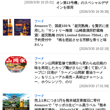
[2026/3/30 19:25:01]
オン第13号機」のスペシャルデザ
インを採用
[2026/3/30 18:39:38]
フード
Amazonで、国産100％「超完熟梅」を贅沢に使
用した「サントリー梅酒〈山崎蒸溜所貯蔵梅
酒〉超完熟梅 2026 Limited Edition 750ml」の
予約受付中 『桃を想起させる芳醇な香りと味
わい』
[2026/3/30 18:02:19]
フード
ラーメン山岡家監修で創業から変わらぬ伝統の
味を再現したカップ麺がさらに“濃くて旨い”ス
ープに! 日清が「ラーメン山岡家 醤油ラーメ
ン」をリニューアル発売～具材はチャーシュ
ー、ホウレンソウ、のり
[2026/3/30 17:01:58]
フード
売上1本につき1円を熊本城災害復旧に寄付
Amazonで「サッポロ生ビール黒ラベル『熊本
城復興応援缶』 350ml×24本」が税込5,180円!