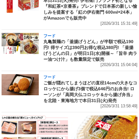
本日31日(火)発売! 伊右衛門ブランド初となる
『和紅茶×京番茶』ブレンドで日本茶の新しい愉
しみを提案する「紅の伊右衛門 600ml×24本」
がAmazonでも販売中
[2026/3/31 15:31:49]
フード
丸亀製麺の「釜揚げうどん」が半額で税込190
円! 得サイズは390円お得な税込380円! 「釜揚
げうどんの日」が明日1日(水)開催～「旨辛 肉ラ
ー油つけ汁」も数量限定で販売
[2026/3/31 15:04:04]
フード
ご飯が隠れてしまうほどの直径14cmの大きなコ
ロッケにから揚げ3個で税込646円のお弁当! ロ
ーソンが「高岡大仏コロッケ＆から揚げ弁当」
を北陸・東海地方で本日31日(火)発売
[2026/3/31 13:58:49]