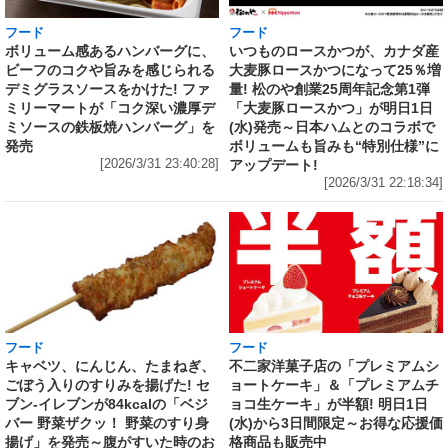
フード
フード
いつものロースかつが、カナダ産
ボリューム感あるハンバーグに、
大麦豚ロースかつになって25％増
ビーフのコクや旨みを感じられる
量! 松のや創業25周年記念第1弾
デミグラスソースをかけた! ファ
「大麦豚ロースかつ」が明日1日
ミリーマートが「コク深い濃厚デ
(水)発売～日本ハムとのコラボで
ミソースの鉄板焼ハンバーグ」を
ボリュームも旨みも“特別仕様”に
発売
アップデート!
[2026/3/31 23:40:28]
[2026/3/31 22:18:34]
フード
フード
キャベツ、にんじん、たまねぎ、
不二家洋菓子店の「プレミアムシ
ごぼう入りのすりみを揚げた! セ
ョートケーキ」＆「プレミアムチ
ブン‐イレブンが84kcalの「ベジ
ョコ生ケーキ」が半額! 明日1日
バー 野菜ザクッ！ 野菜のすり身
(水)から3日間限定～お得な応援価
揚げ」を発売～腹がすいた時のお
格商品も販売中