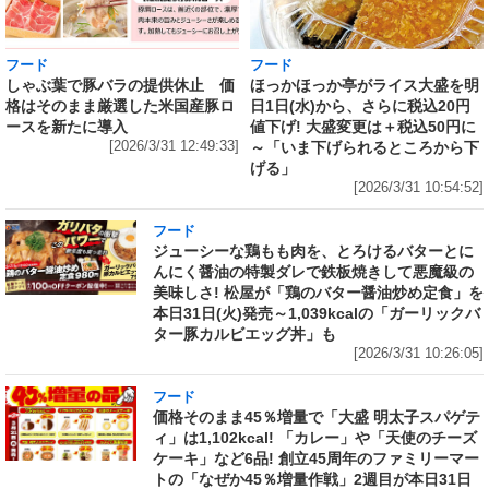
フード
フード
しゃぶ葉で豚バラの提供休止 価
ほっかほっか亭がライス大盛を明
格はそのまま厳選した米国産豚ロ
日1日(水)から、さらに税込20円
ースを新たに導入
値下げ! 大盛変更は＋税込50円に
[2026/3/31 12:49:33]
～「いま下げられるところから下
げる」
[2026/3/31 10:54:52]
フード
ジューシーな鶏もも肉を、とろけるバターとに
んにく醤油の特製ダレで鉄板焼きして悪魔級の
美味しさ! 松屋が「鶏のバター醤油炒め定食」を
本日31日(火)発売～1,039kcalの「ガーリックバ
ター豚カルビエッグ丼」も
[2026/3/31 10:26:05]
フード
価格そのまま45％増量で「大盛 明太子スパゲテ
ィ」は1,102kcal! 「カレー」や「天使のチーズ
ケーキ」など6品! 創立45周年のファミリーマー
トの「なぜか45％増量作戦」2週目が本日31日