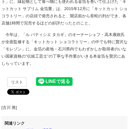
ト」に、縁起物として食べ物にも使われる金箔を巻いて仕上げた「キ
ットカット サブリム 金箔重」は、2015年12月に「キットカット ショ
コラトリー」の店頭で発売されると、開店前から長蛇の列ができ、各
店舗1時間で完売するほどの好評だったとのこと。
今年は、「ル パティシエ タカギ」のオーナーシェフ・高木康政氏
が全面監修する「キットカット ショコラトリー」の中でも特に贅沢な
「モレゾン」に、金箔の産地・石川県内でもわずかしか取得者のいな
い国家資格の“伝統工芸士”の丁寧な手作業がいきる本金箔を贅沢にあ
しらっています。
リスト
[古川 敦]
関連リンク