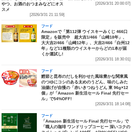
やつ、お酒のおつまみなどにオス
[2026/3/31 20:00:07]
スメ
[2026/3/31 21:11:59]
フード
Amazonで「第112弾 ウイスキーみくじ 466口
限定」を販売中 超大吉1/466「山崎18年」、
大大吉2/466「山崎12年」、大吉2/466「白州12
年」など11種類のウイスキーからどの1本が届
くか運試し!
[2026/3/31 18:30:01]
フード
鰹節と昆布のだしを利かせた風味豊かな関東風
のつゆにコシのある太めのうどん、味のしみた
油揚げが自慢の「赤いきつねうどん 東 96g×12
個」が「Amazon 新生活セール Final 先行セー
ル」で54%OFF!
[2026/3/31 18:14:08]
フード
「Amazon 新生活セール Final 先行セール」で
「職人の珈琲 ワンドリップコーヒー 深いコクの