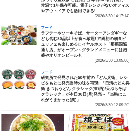
常温で1年保存可能。電子レンジがないオフィス
やアウトドアでも活用できる!
[2026/3/30 14:17:14]
フード
ラフテーやソーキそば、サーターアンダギーな
ども含む80品以上が食べ放題! 沖縄初の朝食ビ
ュッフェも楽しめるロイヤルホスト「那覇国際
通り店」がオープン～グランドメニューには泡
盛やオリオンビールも
[2026/3/30 13:05:00]
フード
研究所で発見された50年前の「どん兵衛」レシ
ピをもとに発売当時の味を再現! 「日清のどん兵
衛 きつねうどん クラシック(東/西)/天ぷらそば
クラシック」が本日30日(月)発売～「当時はこ
れがうまかった(笑)」
[2026/3/30 12:09:20]