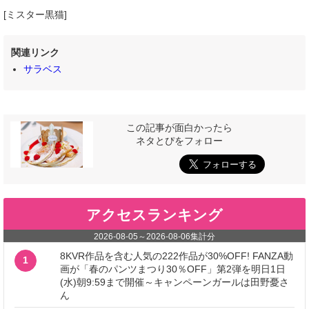
[ミスター黒猫]
関連リンク
サラベス
この記事が面白かったら
ネタとぴをフォロー
アクセスランキング
2026-08-05
～
2026-08-06
集計分
8KVR作品を含む人気の222作品が30%OFF! FANZA動
1
画が「春のパンツまつり30％OFF」第2弾を明日1日
(水)朝9:59まで開催～キャンペーンガールは田野憂さ
ん