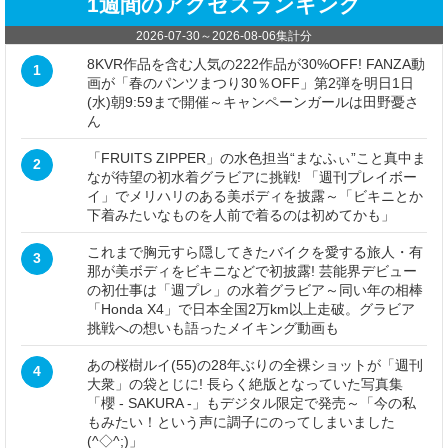
1週間のアクセスランキング
2026-07-30
～
2026-08-06
集計分
8KVR作品を含む人気の222作品が30%OFF! FANZA動
1
画が「春のパンツまつり30％OFF」第2弾を明日1日
(水)朝9:59まで開催～キャンペーンガールは田野憂さ
ん
「FRUITS ZIPPER」の水色担当“まなふぃ”こと真中ま
2
なが待望の初水着グラビアに挑戦! 「週刊プレイボー
イ」でメリハリのある美ボディを披露～「ビキニとか
下着みたいなものを人前で着るのは初めてかも」
これまで胸元すら隠してきたバイクを愛する旅人・有
3
那が美ボディをビキニなどで初披露! 芸能界デビュー
の初仕事は「週プレ」の水着グラビア～同い年の相棒
「Honda X4」で日本全国2万km以上走破。グラビア
挑戦への想いも語ったメイキング動画も
あの桜樹ルイ(55)の28年ぶりの全裸ショットが「週刊
4
大衆」の袋とじに! 長らく絶版となっていた写真集
「櫻 - SAKURA -」もデジタル限定で発売～「今の私
もみたい！という声に調子にのってしまいました
(^◇^;)」