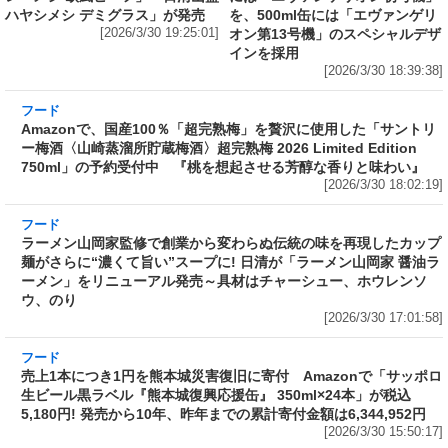
ハヤシメシ デミグラス」が発売
を、500ml缶には「エヴァンゲリ
[2026/3/30 19:25:01]
オン第13号機」のスペシャルデザ
インを採用
[2026/3/30 18:39:38]
フード
Amazonで、国産100％「超完熟梅」を贅沢に使
用した「サントリー梅酒〈山崎蒸溜所貯蔵梅
酒〉超完熟梅 2026 Limited Edition 750ml」の
予約受付中 『桃を想起させる芳醇な香りと味
わい』
[2026/3/30 18:02:19]
フード
ラーメン山岡家監修で創業から変わらぬ伝統の
味を再現したカップ麺がさらに“濃くて旨い”ス
ープに! 日清が「ラーメン山岡家 醤油ラーメ
ン」をリニューアル発売～具材はチャーシュ
ー、ホウレンソウ、のり
[2026/3/30 17:01:58]
フード
売上1本につき1円を熊本城災害復旧に寄付