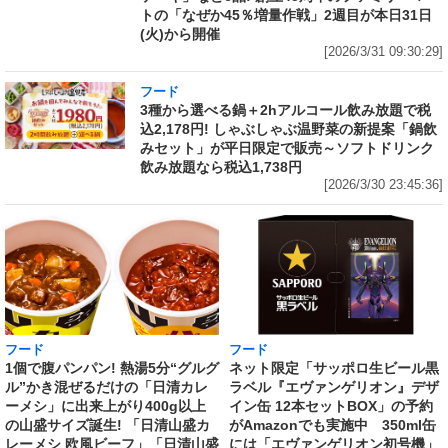
トの「なぜか45％増量作戦」2週目が本日31日
(火)から開催
[2026/3/31 09:30:29]
フード
3種から選べる鍋＋2hアルコール飲み放題で税
込2,178円! しゃぶしゃぶ温野菜の新提案「鍋飲
みセット」が平日限定で販売～ソフトドリンク
飲み放題なら税込1,738円
[2026/3/30 23:45:36]
フード
フード
1個で腹パンパン! 熱湯5分“グルグ
ネット限定「サッポロ生ビール黒
ル”かき混ぜるだけの「日清カレ
ラベル『エヴァンゲリオン』デザ
ーメシ」に出来上がり400g以上
イン缶 12本セットBOX」の予約
の山盛サイズ誕生! 「日清山盛カ
がAmazonでも実施中 350ml缶
レーメシ 欧風ビーフ」「日清山盛
には「エヴァンゲリオン初号機」