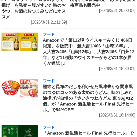
揚げ」を発売～腹がすいた時のお
格商品も販売中
やつ、お酒のおつまみなどにオス
[2026/3/31 20:00:07]
スメ
[2026/3/31 21:11:59]
フード
Amazonで「第112弾 ウイスキーみくじ 466口
限定」を販売中 超大吉1/466「山崎18年」、
大大吉2/466「山崎12年」、大吉2/466「白州12
年」など11種類のウイスキーからどの1本が届
くか運試し!
[2026/3/31 18:30:01]
フード
鰹節と昆布のだしを利かせた風味豊かな関東風
のつゆにコシのある太めのうどん、味のしみた
油揚げが自慢の「赤いきつねうどん 東 96g×12
個」が「Amazon 新生活セール Final 先行セー
ル」で54%OFF!
[2026/3/31 18:14:08]
フード
「Amazon 新生活セール Final 先行セール」で