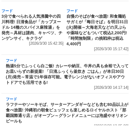
Amazonで「サッポロ生ビール黒ラベル『熊本
城復興応援缶』 350ml×24本」が税込5,180円!
発売から10年、昨年までの累計寄付金額は
6,344,952円
[2026/3/30 15:50:17]
フード
フード
3分で食べられる人気沸騰中の四
自慢のそばが食べ放題! 和食麺処
川料理! 日清食品が「カップヌー
サガミが「晦日そば」を明日31日
ドル 14種のスパイス麻辣湯」を
(火)開催～大海老天などの天ぷら
発売～具材は謎肉、キャベツ、チ
や薬味などもついて税込2,200円!
ンゲンサイ、キクラゲ
「時間無制限」の挑戦枠は税込
[2026/3/30 15:42:35]
4,400円
[2026/3/30 15:17:42]
フード
熱湯5分でふっくら白ご飯! カレーや納豆、牛丼