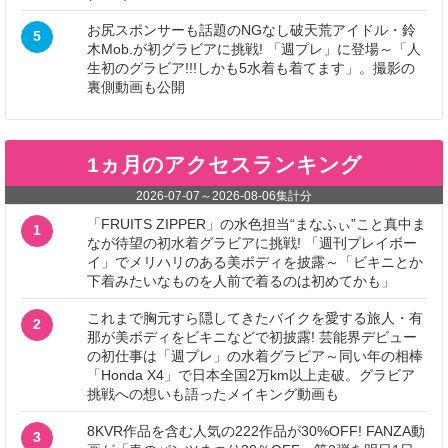
お尻スポンサーも話題のNGなし破天荒アイドル・鈴
5
木Mob.が初グラビアに挑戦! 「週プレ」に登場～「人
生初のグラビア!!!しかも5水着も着てます」。撮影の
裏側動画も公開
1ヵ月のアクセスランキング
2026-07-07
～
2026-08-06
集計分
「FRUITS ZIPPER」の水色担当“まなふぃ”こと真中ま
1
なが待望の初水着グラビアに挑戦! 「週刊プレイボー
イ」でメリハリのある美ボディを披露～「ビキニとか
下着みたいなものを人前で着るのは初めてかも」
これまで胸元すら隠してきたバイクを愛する旅人・有
2
那が美ボディをビキニなどで初披露! 芸能界デビュー
の初仕事は「週プレ」の水着グラビア～同い年の相棒
「Honda X4」で日本全国2万km以上走破。グラビア
挑戦への想いも語ったメイキング動画も
8KVR作品を含む人気の222作品が30%OFF! FANZA動
3