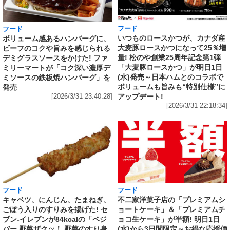
フード
フード
いつものロースかつが、カナダ産
ボリューム感あるハンバーグに、
大麦豚ロースかつになって25％増
ビーフのコクや旨みを感じられる
量! 松のや創業25周年記念第1弾
デミグラスソースをかけた! ファ
「大麦豚ロースかつ」が明日1日
ミリーマートが「コク深い濃厚デ
(水)発売～日本ハムとのコラボで
ミソースの鉄板焼ハンバーグ」を
ボリュームも旨みも“特別仕様”に
発売
アップデート!
[2026/3/31 23:40:28]
[2026/3/31 22:18:34]
フード
フード
キャベツ、にんじん、たまねぎ、
不二家洋菓子店の「プレミアムシ
ごぼう入りのすりみを揚げた! セ
ョートケーキ」＆「プレミアムチ
ブン‐イレブンが84kcalの「ベジ
ョコ生ケーキ」が半額! 明日1日
バー 野菜ザクッ！ 野菜のすり身
(水)から3日間限定～お得な応援価