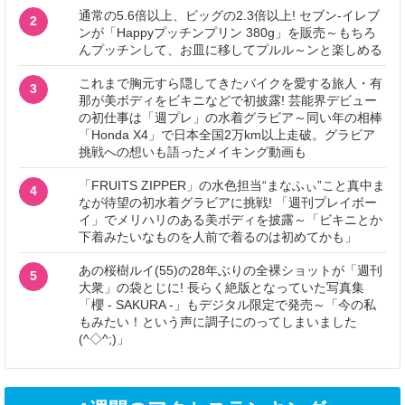
通常の5.6倍以上、ビッグの2.3倍以上! セブン‐イレブ
2
ンが「Happyプッチンプリン 380g」を販売～もちろ
んプッチンして、お皿に移してプルル～ンと楽しめる
これまで胸元すら隠してきたバイクを愛する旅人・有
3
那が美ボディをビキニなどで初披露! 芸能界デビュー
の初仕事は「週プレ」の水着グラビア～同い年の相棒
「Honda X4」で日本全国2万km以上走破。グラビア
挑戦への想いも語ったメイキング動画も
「FRUITS ZIPPER」の水色担当“まなふぃ”こと真中ま
4
なが待望の初水着グラビアに挑戦! 「週刊プレイボー
イ」でメリハリのある美ボディを披露～「ビキニとか
下着みたいなものを人前で着るのは初めてかも」
あの桜樹ルイ(55)の28年ぶりの全裸ショットが「週刊
5
大衆」の袋とじに! 長らく絶版となっていた写真集
「櫻 - SAKURA -」もデジタル限定で発売～「今の私
もみたい！という声に調子にのってしまいました
(^◇^;)」