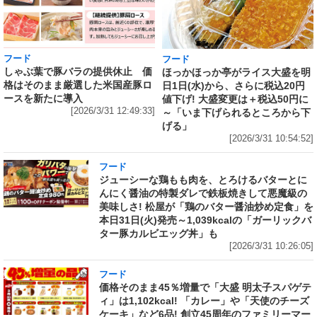
フード
フード
しゃぶ葉で豚バラの提供休止 価
ほっかほっか亭がライス大盛を明
格はそのまま厳選した米国産豚ロ
日1日(水)から、さらに税込20円
ースを新たに導入
値下げ! 大盛変更は＋税込50円に
[2026/3/31 12:49:33]
～「いま下げられるところから下
げる」
[2026/3/31 10:54:52]
フード
ジューシーな鶏もも肉を、とろけるバターとに
んにく醤油の特製ダレで鉄板焼きして悪魔級の
美味しさ! 松屋が「鶏のバター醤油炒め定食」を
本日31日(火)発売～1,039kcalの「ガーリックバ
ター豚カルビエッグ丼」も
[2026/3/31 10:26:05]
フード
価格そのまま45％増量で「大盛 明太子スパゲテ
ィ」は1,102kcal! 「カレー」や「天使のチーズ
ケーキ」など6品! 創立45周年のファミリーマー