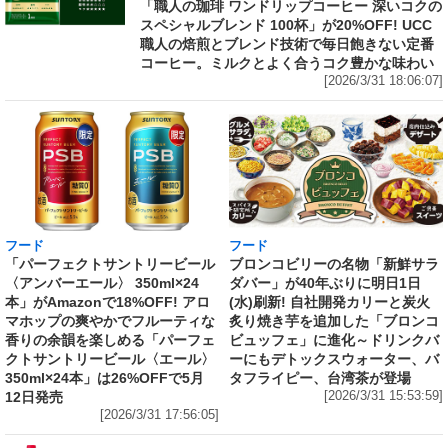
「職人の珈琲 ワンドリップコーヒー 深いコクの
スペシャルブレンド 100杯」が20%OFF! UCC
職人の焙煎とブレンド技術で毎日飽きない定番
コーヒー。ミルクとよく合うコク豊かな味わい
[2026/3/31 18:06:07]
フード
フード
「パーフェクトサントリービール
ブロンコビリーの名物「新鮮サラ
〈アンバーエール〉 350ml×24
ダバー」が40年ぶりに明日1日
本」がAmazonで18%OFF! アロ
(水)刷新! 自社開発カリーと炭火
マホップの爽やかでフルーティな
炙り焼き芋を追加した「ブロンコ
香りの余韻を楽しめる「パーフェ
ビュッフェ」に進化～ドリンクバ
クトサントリービール〈エール〉
ーにもデトックスウォーター、バ
350ml×24本」は26%OFFで5月
タフライピー、台湾茶が登場
12日発売
[2026/3/31 15:53:59]
[2026/3/31 17:56:05]