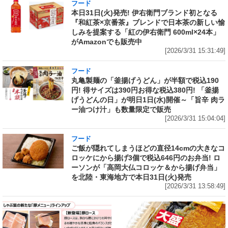
フード
本日31日(火)発売! 伊右衛門ブランド初となる
『和紅茶×京番茶』ブレンドで日本茶の新しい愉
しみを提案する「紅の伊右衛門 600ml×24本」
がAmazonでも販売中
[2026/3/31 15:31:49]
フード
丸亀製麺の「釜揚げうどん」が半額で税込190
円! 得サイズは390円お得な税込380円! 「釜揚
げうどんの日」が明日1日(水)開催～「旨辛 肉ラ
ー油つけ汁」も数量限定で販売
[2026/3/31 15:04:04]
フード
ご飯が隠れてしまうほどの直径14cmの大きなコ
ロッケにから揚げ3個で税込646円のお弁当! ロ
ーソンが「高岡大仏コロッケ＆から揚げ弁当」
を北陸・東海地方で本日31日(火)発売
[2026/3/31 13:58:49]