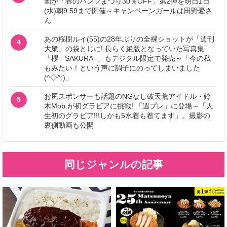
画が「春のパンツまつり30％OFF」第2弾を明日1日
(水)朝9:59まで開催～キャンペーンガールは田野憂さ
ん
あの桜樹ルイ(55)の28年ぶりの全裸ショットが「週刊
4
大衆」の袋とじに! 長らく絶版となっていた写真集
「櫻 - SAKURA -」もデジタル限定で発売～「今の私
もみたい！という声に調子にのってしまいました
(^◇^;)」
お尻スポンサーも話題のNGなし破天荒アイドル・鈴
5
木Mob.が初グラビアに挑戦! 「週プレ」に登場～「人
生初のグラビア!!!しかも5水着も着てます」。撮影の
裏側動画も公開
同じジャンルの記事