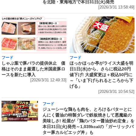
を北陸・東海地方で本日31日(火)発売
[2026/3/31 13:58:49]
フード
フード
しゃぶ葉で豚バラの提供休止 価
ほっかほっか亭がライス大盛を明
格はそのまま厳選した米国産豚ロ
日1日(水)から、さらに税込20円
ースを新たに導入
値下げ! 大盛変更は＋税込50円に
[2026/3/31 12:49:33]
～「いま下げられるところから下
げる」
[2026/3/31 10:54:52]
フード
ジューシーな鶏もも肉を、とろけるバターとに
んにく醤油の特製ダレで鉄板焼きして悪魔級の
美味しさ! 松屋が「鶏のバター醤油炒め定食」を
本日31日(火)発売～1,039kcalの「ガーリックバ
ター豚カルビエッグ丼」も