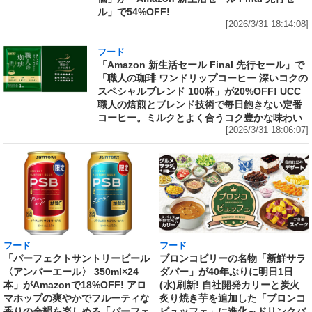
ル」で54%OFF!
[2026/3/31 18:14:08]
フード
「Amazon 新生活セール Final 先行セール」で
「職人の珈琲 ワンドリップコーヒー 深いコクの
スペシャルブレンド 100杯」が20%OFF! UCC
職人の焙煎とブレンド技術で毎日飽きない定番
コーヒー。ミルクとよく合うコク豊かな味わい
[2026/3/31 18:06:07]
フード
フード
「パーフェクトサントリービール
ブロンコビリーの名物「新鮮サラ
〈アンバーエール〉 350ml×24
ダバー」が40年ぶりに明日1日
本」がAmazonで18%OFF! アロ
(水)刷新! 自社開発カリーと炭火
マホップの爽やかでフルーティな
炙り焼き芋を追加した「ブロンコ
香りの余韻を楽しめる「パーフェ
ビュッフェ」に進化～ドリンクバ