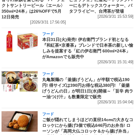
クトサントリービール〈エール〉
ーにもデトックスウォーター、バ
350ml×24本」は26%OFFで5月
タフライピー、台湾茶が登場
12日発売
[2026/3/31 15:53:59]
[2026/3/31 17:56:05]
フード
本日31日(火)発売! 伊右衛門ブランド初となる
『和紅茶×京番茶』ブレンドで日本茶の新しい愉
しみを提案する「紅の伊右衛門 600ml×24本」
がAmazonでも販売中
[2026/3/31 15:31:49]
フード
丸亀製麺の「釜揚げうどん」が半額で税込190
円! 得サイズは390円お得な税込380円! 「釜揚
げうどんの日」が明日1日(水)開催～「旨辛 肉ラ
ー油つけ汁」も数量限定で販売
[2026/3/31 15:04:04]
フード
ご飯が隠れてしまうほどの直径14cmの大きなコ
ロッケにから揚げ3個で税込646円のお弁当! ロ
ーソンが「高岡大仏コロッケ＆から揚げ弁当」