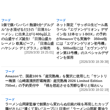
フード
フード
1個で腹パンパン! 熱湯5分“グルグ
ネット限定「サッポロ生ビール黒
ル”かき混ぜるだけの「日清カレ
ラベル『エヴァンゲリオン』デザ
ーメシ」に出来上がり400g以上
イン缶 12本セットBOX」の予約
の山盛サイズ誕生! 「日清山盛カ
がAmazonでも実施中 350ml缶
レーメシ 欧風ビーフ」「日清山盛
には「エヴァンゲリオン初号機」
ハヤシメシ デミグラス」が発売
を、500ml缶には「エヴァンゲリ
[2026/3/30 19:25:01]
オン第13号機」のスペシャルデザ
インを採用
[2026/3/30 18:39:38]
フード
Amazonで、国産100％「超完熟梅」を贅沢に使
用した「サントリー梅酒〈山崎蒸溜所貯蔵梅
酒〉超完熟梅 2026 Limited Edition 750ml」の
予約受付中 『桃を想起させる芳醇な香りと味
わい』
[2026/3/30 18:02:19]
フード
ラーメン山岡家監修で創業から変わらぬ伝統の味を再現したカップ
麺がさらに“濃くて旨い”スープに! 日清が「ラーメン山岡家 醤油ラ
ーメン」をリニューアル発売～具材はチャーシュー、ホウレンソ
ウ、のり