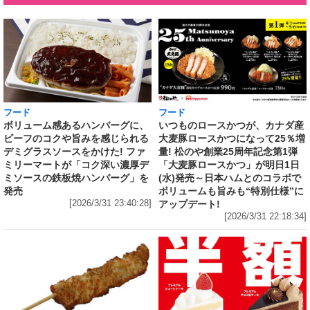
フード
フード
いつものロースかつが、カナダ産
ボリューム感あるハンバーグに、
大麦豚ロースかつになって25％増
ビーフのコクや旨みを感じられる
量! 松のや創業25周年記念第1弾
デミグラスソースをかけた! ファ
「大麦豚ロースかつ」が明日1日
ミリーマートが「コク深い濃厚デ
(水)発売～日本ハムとのコラボで
ミソースの鉄板焼ハンバーグ」を
ボリュームも旨みも“特別仕様”に
発売
アップデート!
[2026/3/31 23:40:28]
[2026/3/31 22:18:34]