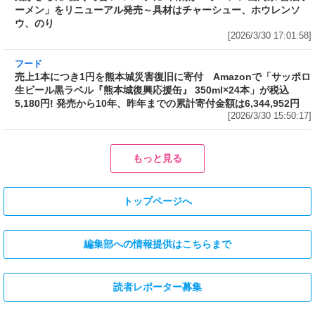
[2026/3/30 17:01:58]
フード
売上1本につき1円を熊本城災害復旧に寄付 Amazonで「サッポロ
生ビール黒ラベル『熊本城復興応援缶』 350ml×24本」が税込
5,180円! 発売から10年、昨年までの累計寄付金額は6,344,952円
[2026/3/30 15:50:17]
フード
フード
3分で食べられる人気沸騰中の四
自慢のそばが食べ放題! 和食麺処
川料理! 日清食品が「カップヌー
サガミが「晦日そば」を明日31日
ドル 14種のスパイス麻辣湯」を
(火)開催～大海老天などの天ぷら
発売～具材は謎肉、キャベツ、チ
や薬味などもついて税込2,200円!
ンゲンサイ、キクラゲ
「時間無制限」の挑戦枠は税込
[2026/3/30 15:42:35]
4,400円
[2026/3/30 15:17:42]
フード
熱湯5分でふっくら白ご飯! カレーや納豆、牛丼の具も余裕で入って
お皿いらずの新提案! 「日清ふっくら釜炊き ごはん」が本日30日
(月)発売～常温で1年保存可能。電子レンジがないオフィスやアウ
トドアでも活用できる!
[2026/3/30 14:17:14]