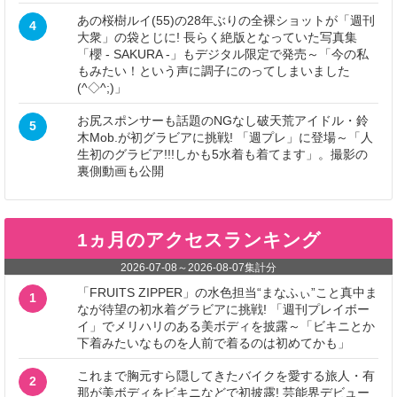
あの桜樹ルイ(55)の28年ぶりの全裸ショットが「週刊
4
大衆」の袋とじに! 長らく絶版となっていた写真集
「櫻 - SAKURA -」もデジタル限定で発売～「今の私
もみたい！という声に調子にのってしまいました
(^◇^;)」
お尻スポンサーも話題のNGなし破天荒アイドル・鈴
5
木Mob.が初グラビアに挑戦! 「週プレ」に登場～「人
生初のグラビア!!!しかも5水着も着てます」。撮影の
裏側動画も公開
1ヵ月のアクセスランキング
2026-07-08
～
2026-08-07
集計分
「FRUITS ZIPPER」の水色担当“まなふぃ”こと真中ま
1
なが待望の初水着グラビアに挑戦! 「週刊プレイボー
イ」でメリハリのある美ボディを披露～「ビキニとか
下着みたいなものを人前で着るのは初めてかも」
これまで胸元すら隠してきたバイクを愛する旅人・有
2
那が美ボディをビキニなどで初披露! 芸能界デビュー