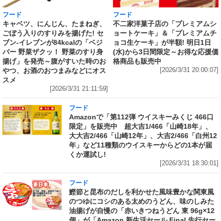
フード
フード
キャベツ、にんじん、たまねぎ、
不二家洋菓子店の「プレミアムシ
ごぼう入りのすりみを揚げた! セ
ョートケーキ」＆「プレミアムチ
ブン‐イレブンが84kcalの「ベジ
ョコ生ケーキ」が半額! 明日1日
バー 野菜ザクッ！ 野菜のすり身
(水)から3日間限定～お得な応援価
揚げ」を発売～腹がすいた時のお
格商品も販売中
やつ、お酒のおつまみなどにオス
[2026/3/31 20:00:07]
スメ
[2026/3/31 21:11:59]
フード
Amazonで「第112弾 ウイスキーみくじ 466口
限定」を販売中 超大吉1/466「山崎18年」、
大大吉2/466「山崎12年」、大吉2/466「白州12
年」など11種類のウイスキーからどの1本が届
くか運試し!
[2026/3/31 18:30:01]
フード
鰹節と昆布のだしを利かせた風味豊かな関東風
のつゆにコシのある太めのうどん、味のしみた
油揚げが自慢の「赤いきつねうどん 東 96g×12
個」が「Amazon 新生活セール Final 先行セー