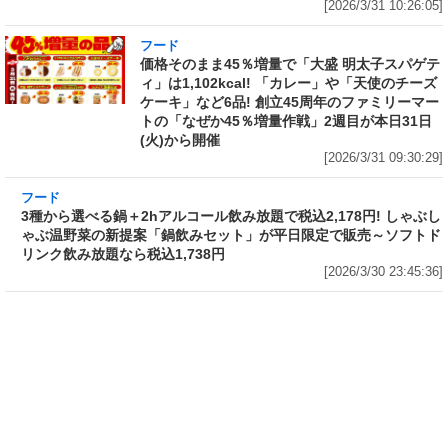
[2026/3/31 10:26:05]
フード
価格そのまま45％増量で「大盛 明太子スパゲテ
ィ」は1,102kcal! 「カレー」や「天使のチーズ
ケーキ」など6品! 創立45周年のファミリーマー
トの「なぜか45％増量作戦」2週目が本日31日
(火)から開催
[2026/3/31 09:30:29]
フード
3種から選べる鍋＋2hアルコール飲み放題で税
込2,178円! しゃぶしゃぶ温野菜の新提案「鍋飲
みセット」が平日限定で販売～ソフトドリンク
飲み放題なら税込1,738円
[2026/3/30 23:45:36]