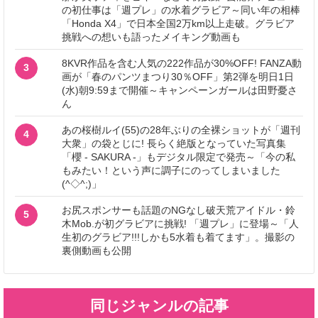
の初仕事は「週プレ」の水着グラビア～同い年の相棒
「Honda X4」で日本全国2万km以上走破。グラビア
挑戦への想いも語ったメイキング動画も
8KVR作品を含む人気の222作品が30%OFF! FANZA動
3
画が「春のパンツまつり30％OFF」第2弾を明日1日
(水)朝9:59まで開催～キャンペーンガールは田野憂さ
ん
あの桜樹ルイ(55)の28年ぶりの全裸ショットが「週刊
4
大衆」の袋とじに! 長らく絶版となっていた写真集
「櫻 - SAKURA -」もデジタル限定で発売～「今の私
もみたい！という声に調子にのってしまいました
(^◇^;)」
お尻スポンサーも話題のNGなし破天荒アイドル・鈴
5
木Mob.が初グラビアに挑戦! 「週プレ」に登場～「人
生初のグラビア!!!しかも5水着も着てます」。撮影の
裏側動画も公開
同じジャンルの記事