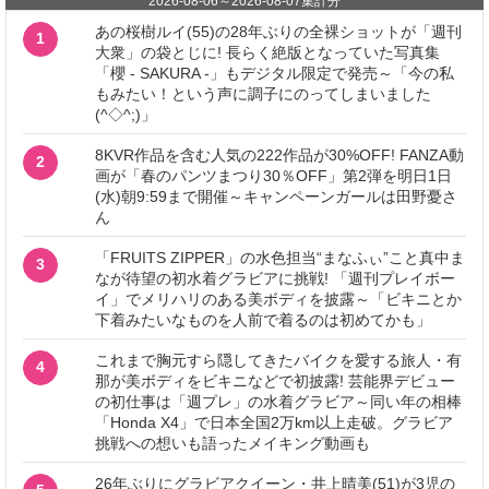
2026-08-06
～
2026-08-07
集計分
あの桜樹ルイ(55)の28年ぶりの全裸ショットが「週刊
1
大衆」の袋とじに! 長らく絶版となっていた写真集
「櫻 - SAKURA -」もデジタル限定で発売～「今の私
もみたい！という声に調子にのってしまいました
(^◇^;)」
8KVR作品を含む人気の222作品が30%OFF! FANZA動
2
画が「春のパンツまつり30％OFF」第2弾を明日1日
(水)朝9:59まで開催～キャンペーンガールは田野憂さ
ん
「FRUITS ZIPPER」の水色担当“まなふぃ”こと真中ま
3
なが待望の初水着グラビアに挑戦! 「週刊プレイボー
イ」でメリハリのある美ボディを披露～「ビキニとか
下着みたいなものを人前で着るのは初めてかも」
これまで胸元すら隠してきたバイクを愛する旅人・有
4
那が美ボディをビキニなどで初披露! 芸能界デビュー
の初仕事は「週プレ」の水着グラビア～同い年の相棒
「Honda X4」で日本全国2万km以上走破。グラビア
挑戦への想いも語ったメイキング動画も
26年ぶりにグラビアクイーン・井上晴美(51)が3児の