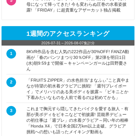
5
母になって帰ってきた! 今も変わらぬ圧巻の水着姿披
露! 「FRIDAY」に超貴重なアザーカット独占掲載
1週間のアクセスランキング
2026-07-31
～
2026-08-07
集計分
8KVR作品を含む人気の222作品が30%OFF! FANZA動
1
画が「春のパンツまつり30％OFF」第2弾を明日1日
(水)朝9:59まで開催～キャンペーンガールは田野憂さ
ん
「FRUITS ZIPPER」の水色担当“まなふぃ”こと真中ま
2
なが待望の初水着グラビアに挑戦! 「週刊プレイボー
イ」でメリハリのある美ボディを披露～「ビキニとか
下着みたいなものを人前で着るのは初めてかも」
これまで胸元すら隠してきたバイクを愛する旅人・有
3
那が美ボディをビキニなどで初披露! 芸能界デビュー
の初仕事は「週プレ」の水着グラビア～同い年の相棒
「Honda X4」で日本全国2万km以上走破。グラビア
挑戦への想いも語ったメイキング動画も