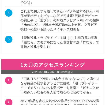
(^◇^;)」
これまで胸元すら隠してきたバイクを愛する旅人・有
4
那が美ボディをビキニなどで初披露! 芸能界デビュー
の初仕事は「週プレ」の水着グラビア～同い年の相棒
「Honda X4」で日本全国2万km以上走破。グラビア
挑戦への想いも語ったメイキング動画も
【聖地巡礼・ラブライブ！ 1期（1）】穂乃果の実家
5
「穂むら」のモデルになった老舗甘味処「竹むら」で
甘味と巡礼を楽しむ
1ヵ月のアクセスランキング
2026-07-10
～
2026-08-09
集計分
「FRUITS ZIPPER」の水色担当“まなふぃ”こと真中ま
1
なが待望の初水着グラビアに挑戦! 「週刊プレイボー
イ」でメリハリのある美ボディを披露～「ビキニとか
下着みたいなものを人前で着るのは初めてかも」
8KVR作品を含む人気の222作品が30%OFF! FANZA動
2