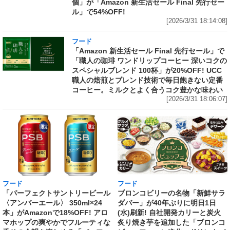
個」が「Amazon 新生活セール Final 先行セー
ル」で54%OFF!
[2026/3/31 18:14:08]
フード
「Amazon 新生活セール Final 先行セール」で
「職人の珈琲 ワンドリップコーヒー 深いコクの
スペシャルブレンド 100杯」が20%OFF! UCC
職人の焙煎とブレンド技術で毎日飽きない定番
コーヒー。ミルクとよく合うコク豊かな味わい
[2026/3/31 18:06:07]
フード
フード
「パーフェクトサントリービール
ブロンコビリーの名物「新鮮サラ
〈アンバーエール〉 350ml×24
ダバー」が40年ぶりに明日1日
本」がAmazonで18%OFF! アロ
(水)刷新! 自社開発カリーと炭火
マホップの爽やかでフルーティな
炙り焼き芋を追加した「ブロンコ