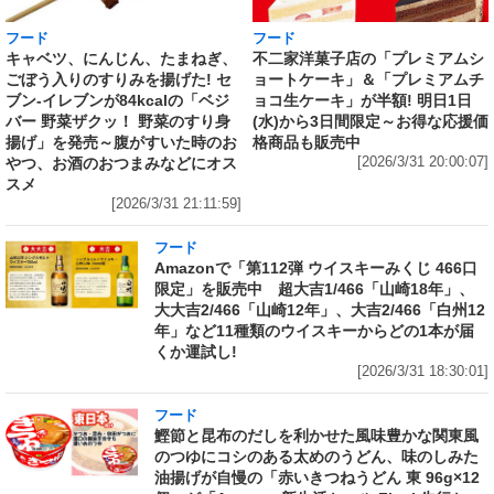
フード
フード
キャベツ、にんじん、たまねぎ、
不二家洋菓子店の「プレミアムシ
ごぼう入りのすりみを揚げた! セ
ョートケーキ」＆「プレミアムチ
ブン‐イレブンが84kcalの「ベジ
ョコ生ケーキ」が半額! 明日1日
バー 野菜ザクッ！ 野菜のすり身
(水)から3日間限定～お得な応援価
揚げ」を発売～腹がすいた時のお
格商品も販売中
やつ、お酒のおつまみなどにオス
[2026/3/31 20:00:07]
スメ
[2026/3/31 21:11:59]
フード
Amazonで「第112弾 ウイスキーみくじ 466口
限定」を販売中 超大吉1/466「山崎18年」、
大大吉2/466「山崎12年」、大吉2/466「白州12
年」など11種類のウイスキーからどの1本が届
くか運試し!
[2026/3/31 18:30:01]
フード
鰹節と昆布のだしを利かせた風味豊かな関東風
のつゆにコシのある太めのうどん、味のしみた
油揚げが自慢の「赤いきつねうどん 東 96g×12