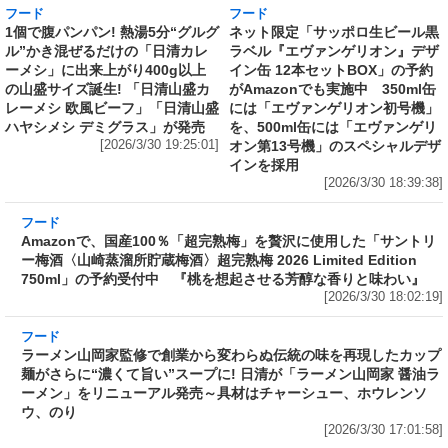
フード
フード
1個で腹パンパン! 熱湯5分“グルグ
ネット限定「サッポロ生ビール黒
ル”かき混ぜるだけの「日清カレ
ラベル『エヴァンゲリオン』デザ
ーメシ」に出来上がり400g以上
イン缶 12本セットBOX」の予約
の山盛サイズ誕生! 「日清山盛カ
がAmazonでも実施中 350ml缶
レーメシ 欧風ビーフ」「日清山盛
には「エヴァンゲリオン初号機」
ハヤシメシ デミグラス」が発売
を、500ml缶には「エヴァンゲリ
[2026/3/30 19:25:01]
オン第13号機」のスペシャルデザ
インを採用
[2026/3/30 18:39:38]
フード
Amazonで、国産100％「超完熟梅」を贅沢に使
用した「サントリー梅酒〈山崎蒸溜所貯蔵梅
酒〉超完熟梅 2026 Limited Edition 750ml」の
予約受付中 『桃を想起させる芳醇な香りと味
わい』
[2026/3/30 18:02:19]
フード
ラーメン山岡家監修で創業から変わらぬ伝統の
味を再現したカップ麺がさらに“濃くて旨い”ス
ープに! 日清が「ラーメン山岡家 醤油ラーメ