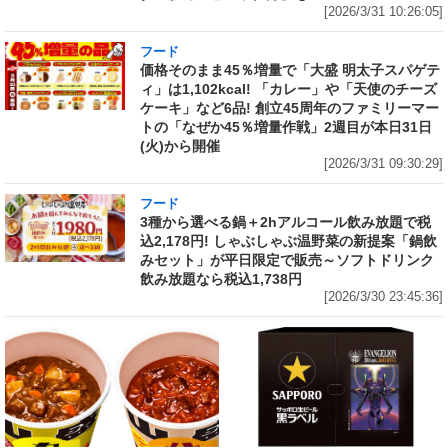
[2026/3/31 10:26:05]
フード
価格そのまま45％増量で「大盛 明太子スパゲテ
ィ」は1,102kcal! 「カレー」や「天使のチーズ
ケーキ」など6品! 創立45周年のファミリーマー
トの「なぜか45％増量作戦」2週目が本日31日
(火)から開催
[2026/3/31 09:30:29]
フード
3種から選べる鍋＋2hアルコール飲み放題で税
込2,178円! しゃぶしゃぶ温野菜の新提案「鍋飲
みセット」が平日限定で販売～ソフトドリンク
飲み放題なら税込1,738円
[2026/3/30 23:45:36]