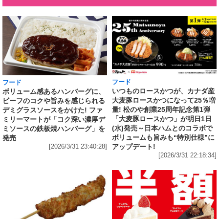
フード
フード
いつものロースかつが、カナダ産
ボリューム感あるハンバーグに、
大麦豚ロースかつになって25％増
ビーフのコクや旨みを感じられる
量! 松のや創業25周年記念第1弾
デミグラスソースをかけた! ファ
「大麦豚ロースかつ」が明日1日
ミリーマートが「コク深い濃厚デ
(水)発売～日本ハムとのコラボで
ミソースの鉄板焼ハンバーグ」を
ボリュームも旨みも“特別仕様”に
発売
アップデート!
[2026/3/31 23:40:28]
[2026/3/31 22:18:34]