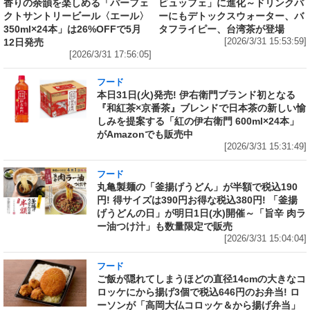
香りの余韻を楽しめる「パーフェ
ビュッフェ」に進化～ドリンクバ
クトサントリービール〈エール〉
ーにもデトックスウォーター、バ
350ml×24本」は26%OFFで5月
タフライピー、台湾茶が登場
12日発売
[2026/3/31 15:53:59]
[2026/3/31 17:56:05]
フード
本日31日(火)発売! 伊右衛門ブランド初となる
『和紅茶×京番茶』ブレンドで日本茶の新しい愉
しみを提案する「紅の伊右衛門 600ml×24本」
がAmazonでも販売中
[2026/3/31 15:31:49]
フード
丸亀製麺の「釜揚げうどん」が半額で税込190
円! 得サイズは390円お得な税込380円! 「釜揚
げうどんの日」が明日1日(水)開催～「旨辛 肉ラ
ー油つけ汁」も数量限定で販売
[2026/3/31 15:04:04]
フード
ご飯が隠れてしまうほどの直径14cmの大きなコ
ロッケにから揚げ3個で税込646円のお弁当! ロ
ーソンが「高岡大仏コロッケ＆から揚げ弁当」