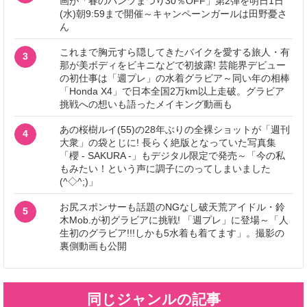
画が「春のパンツまつり30％OFF」第2弾を明日1日
(水)朝9:59まで開催～キャンペーンガールは田野憂さ
ん
これまで胸元すら隠してきたバイクを愛する旅人・有
3
那が美ボディをビキニなどで初披露! 芸能界デビュー
の初仕事は「週プレ」の水着グラビア～同い年の相棒
「Honda X4」で日本全国2万km以上走破。グラビア
挑戦への想いも語ったメイキング動画も
あの桜樹ルイ(55)の28年ぶりの全裸ショットが「週刊
4
大衆」の袋とじに! 長らく絶版となっていた写真集
「櫻 - SAKURA -」もデジタル限定で発売～「今の私
もみたい！という声に調子にのってしまいました
(^◇^;)」
お尻スポンサーも話題のNGなし破天荒アイドル・鈴
5
木Mob.が初グラビアに挑戦! 「週プレ」に登場～「人
生初のグラビア!!!しかも5水着も着てます」。撮影の
裏側動画も公開
同じジャンルの記事