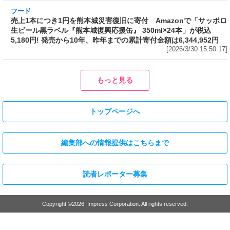
ン」をリニューアル発売～具材はチャーシュ
ー、ホウレンソウ、のり
[2026/3/30 17:01:58]
フード
売上1本につき1円を熊本城災害復旧に寄付
Amazonで「サッポロ生ビール黒ラベル『熊本
城復興応援缶』 350ml×24本」が税込5,180円!
発売から10年、昨年までの累計寄付金額は
6,344,952円
[2026/3/30 15:50:17]
フード
フード
3分で食べられる人気沸騰中の四
自慢のそばが食べ放題! 和食麺処
川料理! 日清食品が「カップヌー
サガミが「晦日そば」を明日31日
ドル 14種のスパイス麻辣湯」を
(火)開催～大海老天などの天ぷら
発売～具材は謎肉、キャベツ、チ
や薬味などもついて税込2,200円!