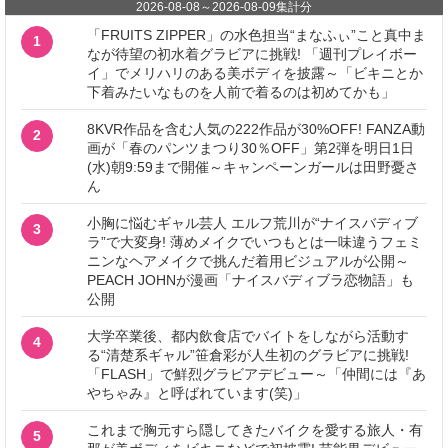
2026-08-08
～
2026-08-09
集計分
「FRUITS ZIPPER」の水色担当“まなふぃ”こと真中ま
1
なが待望の初水着グラビアに挑戦! 「週刊プレイボー
イ」でメリハリのある美ボディを披露～「ビキニとか
下着みたいなものを人前で着るのは初めてかも」
8KVR作品を含む人気の222作品が30%OFF! FANZA動
2
画が「春のパンツまつり30％OFF」第2弾を明日1日
(水)朝9:59まで開催～キャンペーンガールは田野憂さ
ん
小胸に悩むギャル芸人 エルフ荒川が“ナイスバディブ
3
ラ”で大変身! 薄めメイクでいつもとは一味違うフェミ
ニンなヘアメイクで挑んだ着用ビジュアルが公開～
PEACH JOHNが漫画「ナイスバディブラ恋物語」も
公開
大学卒業後、都内飲食店でバイトをしながら活動す
4
る“清楚系ギャル”笹倉彩が人生初のグラビアに挑戦!
「FLASH」で鮮烈グラビアデビュー～「仲間には『あ
やちゃみ』と呼ばれています(笑)」
これまで胸元すら隠してきたバイクを愛する旅人・有
5