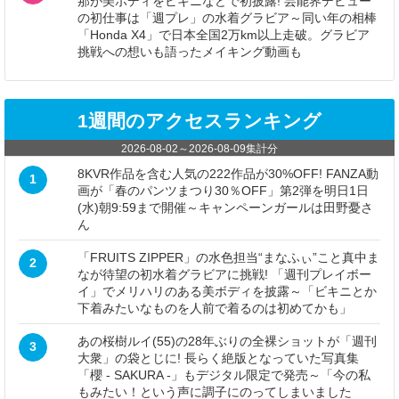
那が美ボディをビキニなどで初披露! 芸能界デビュー
の初仕事は「週プレ」の水着グラビア～同い年の相棒
「Honda X4」で日本全国2万km以上走破。グラビア
挑戦への想いも語ったメイキング動画も
1週間のアクセスランキング
2026-08-02
～
2026-08-09
集計分
8KVR作品を含む人気の222作品が30%OFF! FANZA動
1
画が「春のパンツまつり30％OFF」第2弾を明日1日
(水)朝9:59まで開催～キャンペーンガールは田野憂さ
ん
「FRUITS ZIPPER」の水色担当“まなふぃ”こと真中ま
2
なが待望の初水着グラビアに挑戦! 「週刊プレイボー
イ」でメリハリのある美ボディを披露～「ビキニとか
下着みたいなものを人前で着るのは初めてかも」
あの桜樹ルイ(55)の28年ぶりの全裸ショットが「週刊
3
大衆」の袋とじに! 長らく絶版となっていた写真集
「櫻 - SAKURA -」もデジタル限定で発売～「今の私
もみたい！という声に調子にのってしまいました