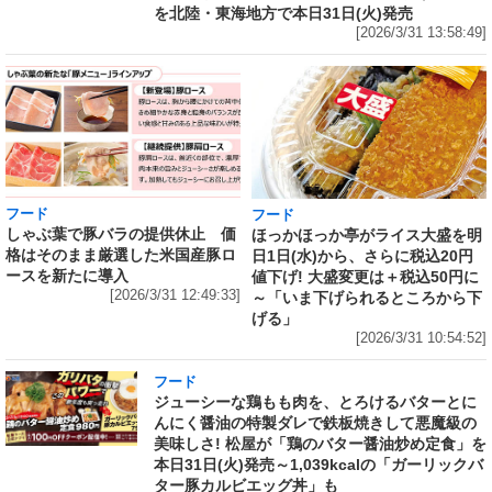
を北陸・東海地方で本日31日(火)発売
[2026/3/31 13:58:49]
フード
フード
しゃぶ葉で豚バラの提供休止 価
ほっかほっか亭がライス大盛を明
格はそのまま厳選した米国産豚ロ
日1日(水)から、さらに税込20円
ースを新たに導入
値下げ! 大盛変更は＋税込50円に
[2026/3/31 12:49:33]
～「いま下げられるところから下
げる」
[2026/3/31 10:54:52]
フード
ジューシーな鶏もも肉を、とろけるバターとに
んにく醤油の特製ダレで鉄板焼きして悪魔級の
美味しさ! 松屋が「鶏のバター醤油炒め定食」を
本日31日(火)発売～1,039kcalの「ガーリックバ
ター豚カルビエッグ丼」も