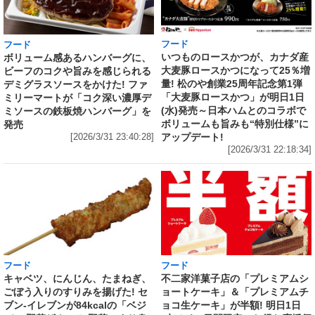
フード
フード
いつものロースかつが、カナダ産
ボリューム感あるハンバーグに、
大麦豚ロースかつになって25％増
ビーフのコクや旨みを感じられる
量! 松のや創業25周年記念第1弾
デミグラスソースをかけた! ファ
「大麦豚ロースかつ」が明日1日
ミリーマートが「コク深い濃厚デ
(水)発売～日本ハムとのコラボで
ミソースの鉄板焼ハンバーグ」を
ボリュームも旨みも“特別仕様”に
発売
アップデート!
[2026/3/31 23:40:28]
[2026/3/31 22:18:34]
フード
フード
キャベツ、にんじん、たまねぎ、
不二家洋菓子店の「プレミアムシ
ごぼう入りのすりみを揚げた! セ
ョートケーキ」＆「プレミアムチ
ブン‐イレブンが84kcalの「ベジ
ョコ生ケーキ」が半額! 明日1日