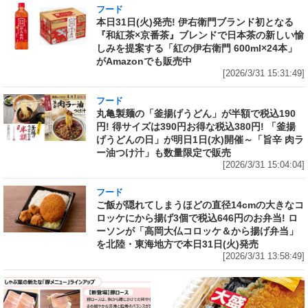
フード
本日31日(火)発売! 伊右衛門ブランド初となる
『和紅茶×京番茶』ブレンドで日本茶の新しい愉
しみを提案する「紅の伊右衛門 600ml×24本」
がAmazonでも販売中
[2026/3/31 15:31:49]
フード
丸亀製麺の「釜揚げうどん」が半額で税込190
円! 得サイズは390円お得な税込380円! 「釜揚
げうどんの日」が明日1日(水)開催～「旨辛 肉ラ
ー油つけ汁」も数量限定で販売
[2026/3/31 15:04:04]
フード
ご飯が隠れてしまうほどの直径14cmの大きなコ
ロッケにから揚げ3個で税込646円のお弁当! ロ
ーソンが「高岡大仏コロッケ＆から揚げ弁当」
を北陸・東海地方で本日31日(火)発売
[2026/3/31 13:58:49]