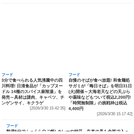
Amazonで「サッポロ生ビール黒ラベル『熊本
城復興応援缶』 350ml×24本」が税込5,180円!
発売から10年、昨年までの累計寄付金額は
6,344,952円
[2026/3/30 15:50:17]
フード
フード
3分で食べられる人気沸騰中の四
自慢のそばが食べ放題! 和食麺処
川料理! 日清食品が「カップヌー
サガミが「晦日そば」を明日31日
ドル 14種のスパイス麻辣湯」を
(火)開催～大海老天などの天ぷら
発売～具材は謎肉、キャベツ、チ
や薬味などもついて税込2,200円!
ンゲンサイ、キクラゲ
「時間無制限」の挑戦枠は税込
[2026/3/30 15:42:35]
4,400円
[2026/3/30 15:17:42]
フード
熱湯5分でふっくら白ご飯! カレーや納豆、牛丼