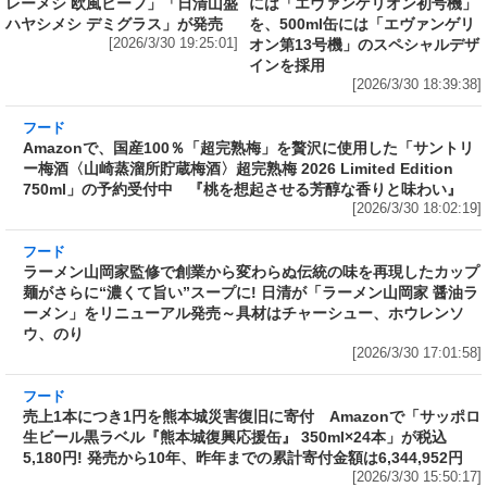
レーメシ 欧風ビーフ」「日清山盛
には「エヴァンゲリオン初号機」
ハヤシメシ デミグラス」が発売
を、500ml缶には「エヴァンゲリ
[2026/3/30 19:25:01]
オン第13号機」のスペシャルデザ
インを採用
[2026/3/30 18:39:38]
フード
Amazonで、国産100％「超完熟梅」を贅沢に使
用した「サントリー梅酒〈山崎蒸溜所貯蔵梅
酒〉超完熟梅 2026 Limited Edition 750ml」の
予約受付中 『桃を想起させる芳醇な香りと味
わい』
[2026/3/30 18:02:19]
フード
ラーメン山岡家監修で創業から変わらぬ伝統の
味を再現したカップ麺がさらに“濃くて旨い”ス
ープに! 日清が「ラーメン山岡家 醤油ラーメ
ン」をリニューアル発売～具材はチャーシュ
ー、ホウレンソウ、のり
[2026/3/30 17:01:58]
フード
売上1本につき1円を熊本城災害復旧に寄付