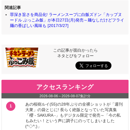
関連記事
罪深き旨さを商品化! ラーメンスープに白飯ズドン「カップヌ
ードル ぶっこみ飯」が本日27日(月)発売～麺なしだけどフライ
麺の香ばしい風味も [2017/3/27]
この記事が面白かったら
ネタとぴをフォロー
アクセスランキング
2026-08-06
～
2026-08-07
集計分
あの桜樹ルイ(55)の28年ぶりの全裸ショットが「週刊
1
大衆」の袋とじに! 長らく絶版となっていた写真集
「櫻 - SAKURA -」もデジタル限定で発売～「今の私
もみたい！という声に調子にのってしまいました
(^◇^;)」