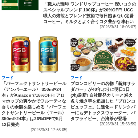
「職人の珈琲 ワンドリップコーヒー 深いコクの
スペシャルブレンド 100杯」が20%OFF! UCC
職人の焙煎とブレンド技術で毎日飽きない定番
コーヒー。ミルクとよく合うコク豊かな味わい
[2026/3/31 18:06:07]
フード
フード
「パーフェクトサントリービール
ブロンコビリーの名物「新鮮サラ
〈アンバーエール〉 350ml×24
ダバー」が40年ぶりに明日1日
本」がAmazonで18%OFF! アロ
(水)刷新! 自社開発カリーと炭火
マホップの爽やかでフルーティな
炙り焼き芋を追加した「ブロンコ
香りの余韻を楽しめる「パーフェ
ビュッフェ」に進化～ドリンクバ
クトサントリービール〈エール〉
ーにもデトックスウォーター、バ
350ml×24本」は26%OFFで5月
タフライピー、台湾茶が登場
12日発売
[2026/3/31 15:53:59]
[2026/3/31 17:56:05]