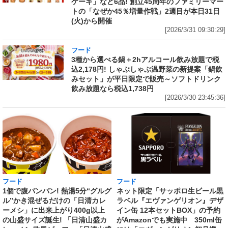
ケーキ」など6品! 創立45周年のファミリーマー
トの「なぜか45％増量作戦」2週目が本日31日
(火)から開催
[2026/3/31 09:30:29]
フード
3種から選べる鍋＋2hアルコール飲み放題で税
込2,178円! しゃぶしゃぶ温野菜の新提案「鍋飲
みセット」が平日限定で販売～ソフトドリンク
飲み放題なら税込1,738円
[2026/3/30 23:45:36]
フード
フード
1個で腹パンパン! 熱湯5分“グルグ
ネット限定「サッポロ生ビール黒
ル”かき混ぜるだけの「日清カレ
ラベル『エヴァンゲリオン』デザ
ーメシ」に出来上がり400g以上
イン缶 12本セットBOX」の予約
の山盛サイズ誕生! 「日清山盛カ
がAmazonでも実施中 350ml缶