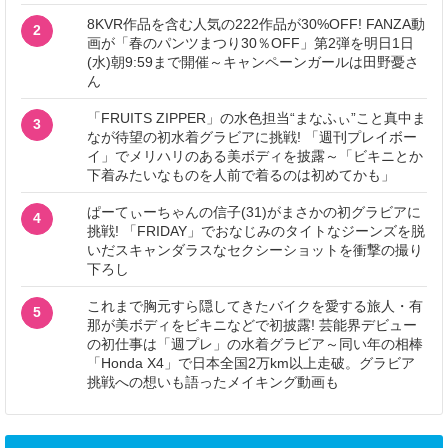
8KVR作品を含む人気の222作品が30%OFF! FANZA動
2
画が「春のパンツまつり30％OFF」第2弾を明日1日
(水)朝9:59まで開催～キャンペーンガールは田野憂さ
ん
「FRUITS ZIPPER」の水色担当“まなふぃ”こと真中ま
3
なが待望の初水着グラビアに挑戦! 「週刊プレイボー
イ」でメリハリのある美ボディを披露～「ビキニとか
下着みたいなものを人前で着るのは初めてかも」
ぱーてぃーちゃんの信子(31)がまさかの初グラビアに
4
挑戦! 「FRIDAY」でおなじみのタイトなジーンズを脱
いだスキャンダラスなセクシーショットを衝撃の撮り
下ろし
これまで胸元すら隠してきたバイクを愛する旅人・有
5
那が美ボディをビキニなどで初披露! 芸能界デビュー
の初仕事は「週プレ」の水着グラビア～同い年の相棒
「Honda X4」で日本全国2万km以上走破。グラビア
挑戦への想いも語ったメイキング動画も