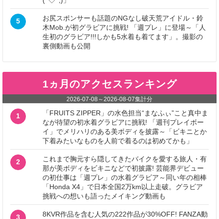
(^◇^;)」
お尻スポンサーも話題のNGなし破天荒アイドル・鈴
5
木Mob.が初グラビアに挑戦! 「週プレ」に登場～「人
生初のグラビア!!!しかも5水着も着てます」。撮影の
裏側動画も公開
1ヵ月のアクセスランキング
2026-07-08
～
2026-08-07
集計分
「FRUITS ZIPPER」の水色担当“まなふぃ”こと真中ま
1
なが待望の初水着グラビアに挑戦! 「週刊プレイボー
イ」でメリハリのある美ボディを披露～「ビキニとか
下着みたいなものを人前で着るのは初めてかも」
これまで胸元すら隠してきたバイクを愛する旅人・有
2
那が美ボディをビキニなどで初披露! 芸能界デビュー
の初仕事は「週プレ」の水着グラビア～同い年の相棒
「Honda X4」で日本全国2万km以上走破。グラビア
挑戦への想いも語ったメイキング動画も
8KVR作品を含む人気の222作品が30%OFF! FANZA動
3