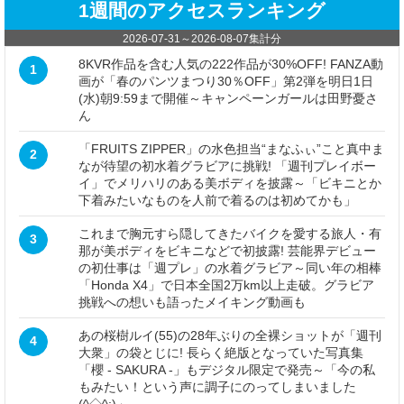
1週間のアクセスランキング
2026-07-31
～
2026-08-07
集計分
8KVR作品を含む人気の222作品が30%OFF! FANZA動
1
画が「春のパンツまつり30％OFF」第2弾を明日1日
(水)朝9:59まで開催～キャンペーンガールは田野憂さ
ん
「FRUITS ZIPPER」の水色担当“まなふぃ”こと真中ま
2
なが待望の初水着グラビアに挑戦! 「週刊プレイボー
イ」でメリハリのある美ボディを披露～「ビキニとか
下着みたいなものを人前で着るのは初めてかも」
これまで胸元すら隠してきたバイクを愛する旅人・有
3
那が美ボディをビキニなどで初披露! 芸能界デビュー
の初仕事は「週プレ」の水着グラビア～同い年の相棒
「Honda X4」で日本全国2万km以上走破。グラビア
挑戦への想いも語ったメイキング動画も
あの桜樹ルイ(55)の28年ぶりの全裸ショットが「週刊
4
大衆」の袋とじに! 長らく絶版となっていた写真集
「櫻 - SAKURA -」もデジタル限定で発売～「今の私
もみたい！という声に調子にのってしまいました