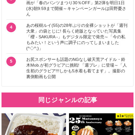
画が「春のパンツまつり30％OFF」第2弾を明日1日
(水)朝9:59まで開催～キャンペーンガールは田野憂さ
ん
あの桜樹ルイ(55)の28年ぶりの全裸ショットが「週刊
4
大衆」の袋とじに! 長らく絶版となっていた写真集
「櫻 - SAKURA -」もデジタル限定で発売～「今の私
もみたい！という声に調子にのってしまいました
(^◇^;)」
お尻スポンサーも話題のNGなし破天荒アイドル・鈴
5
木Mob.が初グラビアに挑戦! 「週プレ」に登場～「人
生初のグラビア!!!しかも5水着も着てます」。撮影の
裏側動画も公開
同じジャンルの記事