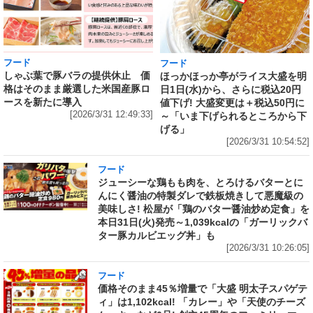
フード
フード
しゃぶ葉で豚バラの提供休止 価
ほっかほっか亭がライス大盛を明
格はそのまま厳選した米国産豚ロ
日1日(水)から、さらに税込20円
ースを新たに導入
値下げ! 大盛変更は＋税込50円に
[2026/3/31 12:49:33]
～「いま下げられるところから下
げる」
[2026/3/31 10:54:52]
フード
ジューシーな鶏もも肉を、とろけるバターとに
んにく醤油の特製ダレで鉄板焼きして悪魔級の
美味しさ! 松屋が「鶏のバター醤油炒め定食」を
本日31日(火)発売～1,039kcalの「ガーリックバ
ター豚カルビエッグ丼」も
[2026/3/31 10:26:05]
フード
価格そのまま45％増量で「大盛 明太子スパゲテ
ィ」は1,102kcal! 「カレー」や「天使のチーズ