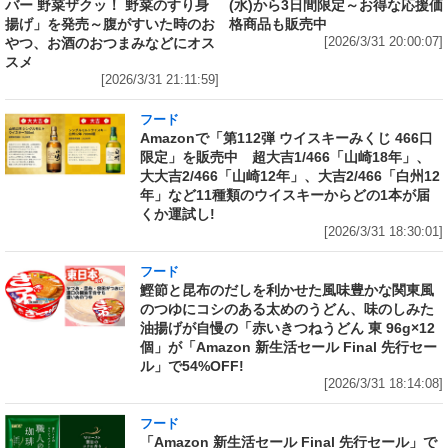
バー 野菜ザクッ！ 野菜のすり身
(水)から3日間限定～お得な応援価
揚げ」を発売～腹がすいた時のお
格商品も販売中
やつ、お酒のおつまみなどにオス
[2026/3/31 20:00:07]
スメ
[2026/3/31 21:11:59]
フード
Amazonで「第112弾 ウイスキーみくじ 466口
限定」を販売中 超大吉1/466「山崎18年」、
大大吉2/466「山崎12年」、大吉2/466「白州12
年」など11種類のウイスキーからどの1本が届
くか運試し!
[2026/3/31 18:30:01]
フード
鰹節と昆布のだしを利かせた風味豊かな関東風
のつゆにコシのある太めのうどん、味のしみた
油揚げが自慢の「赤いきつねうどん 東 96g×12
個」が「Amazon 新生活セール Final 先行セー
ル」で54%OFF!
[2026/3/31 18:14:08]
フード
「Amazon 新生活セール Final 先行セール」で