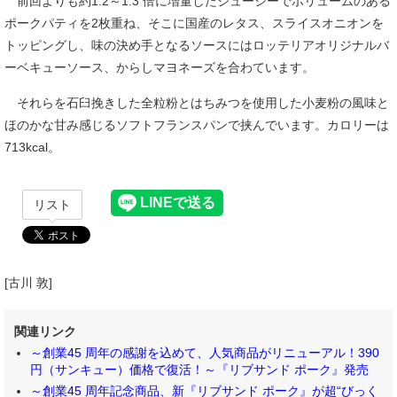
前回よりも約1.2～1.3 倍に増量したジューシーでボリュームのある
ポークパティを2枚重ね、そこに国産のレタス、スライスオニオンを
トッピングし、味の決め手となるソースにはロッテリアオリジナルバ
ーベキューソース、からしマヨネーズを合わています。
それらを石臼挽きした全粒粉とはちみつを使用した小麦粉の風味と
ほのかな甘み感じるソフトフランスパンで挟んでいます。カロリーは
713kcal。
リスト
[古川 敦]
関連リンク
～創業45 周年の感謝を込めて、人気商品がリニューアル！390
円（サンキュー）価格で復活！～『リブサンド ポーク』発売
～創業45 周年記念商品、新『リブサンド ポーク』が超“びっく