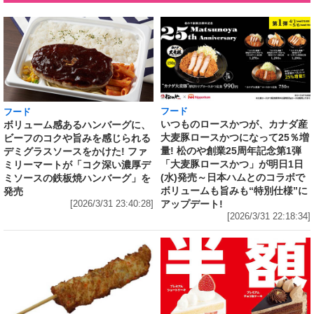
フード
フード
いつものロースかつが、カナダ産
ボリューム感あるハンバーグに、
大麦豚ロースかつになって25％増
ビーフのコクや旨みを感じられる
量! 松のや創業25周年記念第1弾
デミグラスソースをかけた! ファ
「大麦豚ロースかつ」が明日1日
ミリーマートが「コク深い濃厚デ
(水)発売～日本ハムとのコラボで
ミソースの鉄板焼ハンバーグ」を
ボリュームも旨みも“特別仕様”に
発売
アップデート!
[2026/3/31 23:40:28]
[2026/3/31 22:18:34]