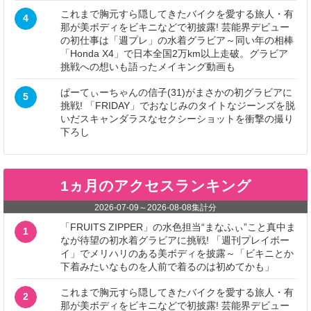
これまで胸元すら隠してきたバイクを愛する旅人・有
4
那が美ボディをビキニなどで初披露! 芸能界デビュー
の初仕事は「週プレ」の水着グラビア～同い年の相棒
「Honda X4」で日本全国2万km以上走破。グラビア
挑戦への想いも語ったメイキング動画も
ぱーてぃーちゃんの信子(31)がまさかの初グラビアに
5
挑戦! 「FRIDAY」でおなじみのタイトなジーンズを脱
いだスキャンダラスなセクシーショットを衝撃の撮り
下ろし
1ヵ月のアクセスランキング
2026-07-09
～
2026-08-08
集計分
「FRUITS ZIPPER」の水色担当“まなふぃ”こと真中ま
1
なが待望の初水着グラビアに挑戦! 「週刊プレイボー
イ」でメリハリのある美ボディを披露～「ビキニとか
下着みたいなものを人前で着るのは初めてかも」
これまで胸元すら隠してきたバイクを愛する旅人・有
2
那が美ボディをビキニなどで初披露! 芸能界デビュー