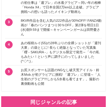
の初仕事は「週プレ」の水着グラビア～同い年の相棒
「Honda X4」で日本全国2万km以上走破。グラビア
挑戦への想いも語ったメイキング動画も
8KVR作品を含む人気の222作品が30%OFF! FANZA動
3
画が「春のパンツまつり30％OFF」第2弾を明日1日
(水)朝9:59まで開催～キャンペーンガールは田野憂さ
ん
あの桜樹ルイ(55)の28年ぶりの全裸ショットが「週刊
4
大衆」の袋とじに! 長らく絶版となっていた写真集
「櫻 - SAKURA -」もデジタル限定で発売～「今の私
もみたい！という声に調子にのってしまいました
(^◇^;)」
お尻スポンサーも話題のNGなし破天荒アイドル・鈴
5
木Mob.が初グラビアに挑戦! 「週プレ」に登場～「人
生初のグラビア!!!しかも5水着も着てます」。撮影の
裏側動画も公開
同じジャンルの記事