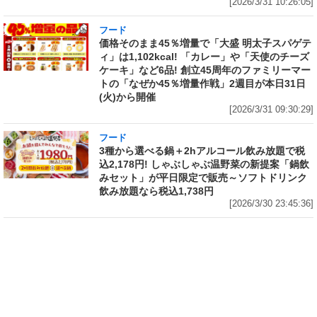
[2026/3/31 10:26:05]
フード
価格そのまま45％増量で「大盛 明太子スパゲテ
ィ」は1,102kcal! 「カレー」や「天使のチーズ
ケーキ」など6品! 創立45周年のファミリーマー
トの「なぜか45％増量作戦」2週目が本日31日
(火)から開催
[2026/3/31 09:30:29]
フード
3種から選べる鍋＋2hアルコール飲み放題で税
込2,178円! しゃぶしゃぶ温野菜の新提案「鍋飲
みセット」が平日限定で販売～ソフトドリンク
飲み放題なら税込1,738円
[2026/3/30 23:45:36]