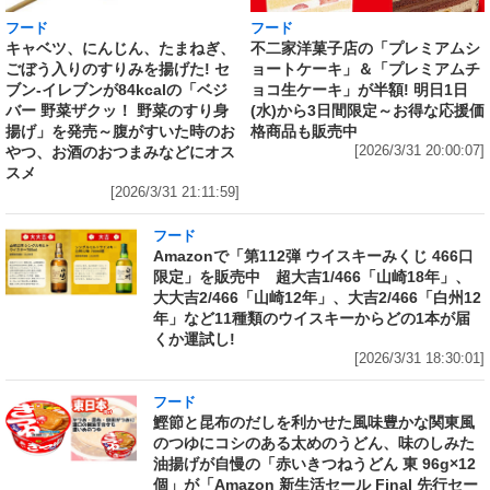
フード
フード
キャベツ、にんじん、たまねぎ、
不二家洋菓子店の「プレミアムシ
ごぼう入りのすりみを揚げた! セ
ョートケーキ」＆「プレミアムチ
ブン‐イレブンが84kcalの「ベジ
ョコ生ケーキ」が半額! 明日1日
バー 野菜ザクッ！ 野菜のすり身
(水)から3日間限定～お得な応援価
揚げ」を発売～腹がすいた時のお
格商品も販売中
やつ、お酒のおつまみなどにオス
[2026/3/31 20:00:07]
スメ
[2026/3/31 21:11:59]
フード
Amazonで「第112弾 ウイスキーみくじ 466口
限定」を販売中 超大吉1/466「山崎18年」、
大大吉2/466「山崎12年」、大吉2/466「白州12
年」など11種類のウイスキーからどの1本が届
くか運試し!
[2026/3/31 18:30:01]
フード
鰹節と昆布のだしを利かせた風味豊かな関東風
のつゆにコシのある太めのうどん、味のしみた
油揚げが自慢の「赤いきつねうどん 東 96g×12
個」が「Amazon 新生活セール Final 先行セー