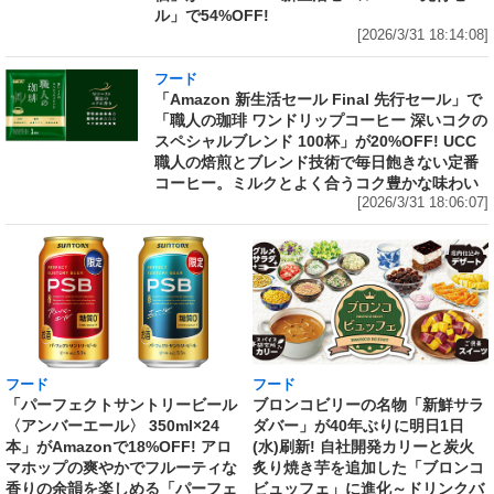
ル」で54%OFF!
[2026/3/31 18:14:08]
フード
「Amazon 新生活セール Final 先行セール」で
「職人の珈琲 ワンドリップコーヒー 深いコクの
スペシャルブレンド 100杯」が20%OFF! UCC
職人の焙煎とブレンド技術で毎日飽きない定番
コーヒー。ミルクとよく合うコク豊かな味わい
[2026/3/31 18:06:07]
フード
フード
「パーフェクトサントリービール
ブロンコビリーの名物「新鮮サラ
〈アンバーエール〉 350ml×24
ダバー」が40年ぶりに明日1日
本」がAmazonで18%OFF! アロ
(水)刷新! 自社開発カリーと炭火
マホップの爽やかでフルーティな
炙り焼き芋を追加した「ブロンコ
香りの余韻を楽しめる「パーフェ
ビュッフェ」に進化～ドリンクバ