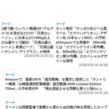
フード
フード
1個で腹パンパン! 熱湯5分“グルグ
ネット限定「サッポロ生ビール黒
ル”かき混ぜるだけの「日清カレ
ラベル『エヴァンゲリオン』デザ
ーメシ」に出来上がり400g以上
イン缶 12本セットBOX」の予約
の山盛サイズ誕生! 「日清山盛カ
がAmazonでも実施中 350ml缶
レーメシ 欧風ビーフ」「日清山盛
には「エヴァンゲリオン初号機」
ハヤシメシ デミグラス」が発売
を、500ml缶には「エヴァンゲリ
[2026/3/30 19:25:01]
オン第13号機」のスペシャルデザ
インを採用
[2026/3/30 18:39:38]
フード
Amazonで、国産100％「超完熟梅」を贅沢に使
用した「サントリー梅酒〈山崎蒸溜所貯蔵梅
酒〉超完熟梅 2026 Limited Edition 750ml」の
予約受付中 『桃を想起させる芳醇な香りと味
わい』
[2026/3/30 18:02:19]
フード
ラーメン山岡家監修で創業から変わらぬ伝統の
味を再現したカップ麺がさらに“濃くて旨い”ス
ープに! 日清が「ラーメン山岡家 醤油ラーメ
ン」をリニューアル発売～具材はチャーシュ