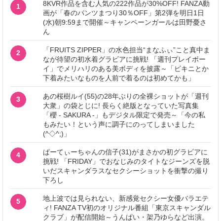
8KVR作品を含む人気の222作品が30%OFF! FANZA動
1
画が「春のパンツまつり30％OFF」第2弾を明日1日
(水)朝9:59まで開催～キャンペーンガールは田野憂さ
ん
「FRUITS ZIPPER」の水色担当“まなふぃ”こと真中ま
2
なが待望の初水着グラビアに挑戦! 「週刊プレイボー
イ」でメリハリのある美ボディを披露～「ビキニとか
下着みたいなものを人前で着るのは初めてかも」
あの桜樹ルイ(55)の28年ぶりの全裸ショットが「週刊
3
大衆」の袋とじに! 長らく絶版となっていた写真集
「櫻 - SAKURA -」もデジタル限定で発売～「今の私
もみたい！という声に調子にのってしまいました
(^◇^;)」
ぱーてぃーちゃんの信子(31)がまさかの初グラビアに
4
挑戦! 「FRIDAY」でおなじみのタイトなジーンズを脱
いだスキャンダラスなセクシーショットを衝撃の撮り
下ろし
地上波では見られない、新感覚セクシー女優バラエテ
5
ィ! FANZA TV初のオリジナル番組「東京スキャンダル
クラブ」が配信開始～うんぱい・架乃ゆらなど出演。