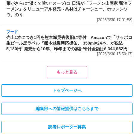
ー、ホウレンソウ、のり
[2026/3/30 17:01:58]
フード
売上1本につき1円を熊本城災害復旧に寄付
Amazonで「サッポロ生ビール黒ラベル『熊本
城復興応援缶』 350ml×24本」が税込5,180円!
発売から10年、昨年までの累計寄付金額は
6,344,952円
[2026/3/30 15:50:17]
フード
フード
3分で食べられる人気沸騰中の四
自慢のそばが食べ放題! 和食麺処
川料理! 日清食品が「カップヌー
サガミが「晦日そば」を明日31日
ドル 14種のスパイス麻辣湯」を
(火)開催～大海老天などの天ぷら
発売～具材は謎肉、キャベツ、チ
や薬味などもついて税込2,200円!
ンゲンサイ、キクラゲ
「時間無制限」の挑戦枠は税込
[2026/3/30 15:42:35]
4,400円
[2026/3/30 15:17:42]
フード
熱湯5分でふっくら白ご飯! カレーや納豆、牛丼の具も余裕で入って
お皿いらずの新提案! 「日清ふっくら釜炊き ごはん」が本日30日