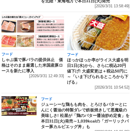
を北陸・東海地方で本日31日(火)発売
[2026/3/31 13:58:49]
フード
フード
しゃぶ葉で豚バラの提供休止 価
ほっかほっか亭がライス大盛を明
格はそのまま厳選した米国産豚ロ
日1日(水)から、さらに税込20円
ースを新たに導入
値下げ! 大盛変更は＋税込50円に
[2026/3/31 12:49:33]
～「いま下げられるところから下
げる」
[2026/3/31 10:54:52]
フード
ジューシーな鶏もも肉を、とろけるバターとに
んにく醤油の特製ダレで鉄板焼きして悪魔級の
美味しさ! 松屋が「鶏のバター醤油炒め定食」を
本日31日(火)発売～1,039kcalの「ガーリックバ
ター豚カルビエッグ丼」も