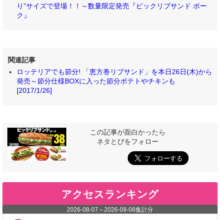
り”サイズで登場！！～数量限定発売『ビックリブサンド ポー
ク』
関連記事
ロッテリアでも節分! 「恵方巻リブサンド」を本日26日(木)から
発売～節分仕様BOXに入った節分ポテトやチキンも
[2017/1/26]
この記事が面白かったら
ネタとぴをフォロー
アクセスランキング
2026-08-07
～
2026-08-08
集計分