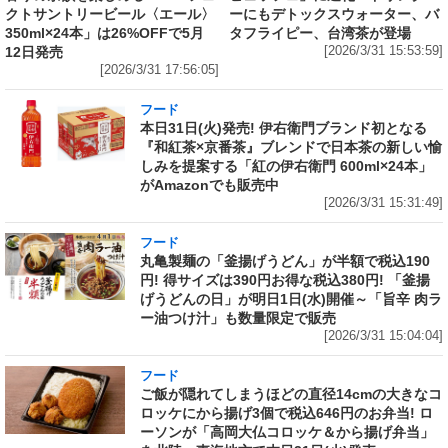
クトサントリービール〈エール〉
ーにもデトックスウォーター、バ
350ml×24本」は26%OFFで5月
タフライピー、台湾茶が登場
12日発売
[2026/3/31 15:53:59]
[2026/3/31 17:56:05]
フード
本日31日(火)発売! 伊右衛門ブランド初となる
『和紅茶×京番茶』ブレンドで日本茶の新しい愉
しみを提案する「紅の伊右衛門 600ml×24本」
がAmazonでも販売中
[2026/3/31 15:31:49]
フード
丸亀製麺の「釜揚げうどん」が半額で税込190
円! 得サイズは390円お得な税込380円! 「釜揚
げうどんの日」が明日1日(水)開催～「旨辛 肉ラ
ー油つけ汁」も数量限定で販売
[2026/3/31 15:04:04]
フード
ご飯が隠れてしまうほどの直径14cmの大きなコ
ロッケにから揚げ3個で税込646円のお弁当! ロ
ーソンが「高岡大仏コロッケ＆から揚げ弁当」