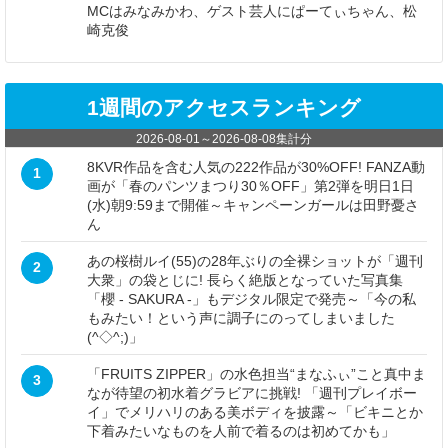
MCはみなみかわ、ゲスト芸人にぱーてぃちゃん、松
崎克俊
1週間のアクセスランキング
2026-08-01
～
2026-08-08
集計分
8KVR作品を含む人気の222作品が30%OFF! FANZA動
1
画が「春のパンツまつり30％OFF」第2弾を明日1日
(水)朝9:59まで開催～キャンペーンガールは田野憂さ
ん
あの桜樹ルイ(55)の28年ぶりの全裸ショットが「週刊
2
大衆」の袋とじに! 長らく絶版となっていた写真集
「櫻 - SAKURA -」もデジタル限定で発売～「今の私
もみたい！という声に調子にのってしまいました
(^◇^;)」
「FRUITS ZIPPER」の水色担当“まなふぃ”こと真中ま
3
なが待望の初水着グラビアに挑戦! 「週刊プレイボー
イ」でメリハリのある美ボディを披露～「ビキニとか
下着みたいなものを人前で着るのは初めてかも」