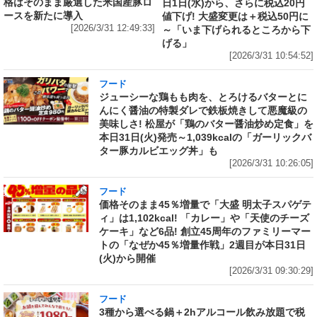
格はそのまま厳選した米国産豚ロ
日1日(水)から、さらに税込20円
ースを新たに導入
値下げ! 大盛変更は＋税込50円に
[2026/3/31 12:49:33]
～「いま下げられるところから下
げる」
[2026/3/31 10:54:52]
フード
ジューシーな鶏もも肉を、とろけるバターとに
んにく醤油の特製ダレで鉄板焼きして悪魔級の
美味しさ! 松屋が「鶏のバター醤油炒め定食」を
本日31日(火)発売～1,039kcalの「ガーリックバ
ター豚カルビエッグ丼」も
[2026/3/31 10:26:05]
フード
価格そのまま45％増量で「大盛 明太子スパゲテ
ィ」は1,102kcal! 「カレー」や「天使のチーズ
ケーキ」など6品! 創立45周年のファミリーマー
トの「なぜか45％増量作戦」2週目が本日31日
(火)から開催
[2026/3/31 09:30:29]
フード
3種から選べる鍋＋2hアルコール飲み放題で税