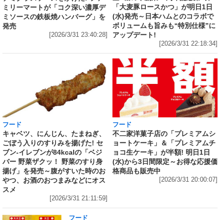
「大麦豚ロースかつ」が明日1日
ミリーマートが「コク深い濃厚デ
(水)発売～日本ハムとのコラボで
ミソースの鉄板焼ハンバーグ」を
ボリュームも旨みも“特別仕様”に
発売
アップデート!
[2026/3/31 23:40:28]
[2026/3/31 22:18:34]
フード
フード
キャベツ、にんじん、たまねぎ、
不二家洋菓子店の「プレミアムシ
ごぼう入りのすりみを揚げた! セ
ョートケーキ」＆「プレミアムチ
ブン‐イレブンが84kcalの「ベジ
ョコ生ケーキ」が半額! 明日1日
バー 野菜ザクッ！ 野菜のすり身
(水)から3日間限定～お得な応援価
揚げ」を発売～腹がすいた時のお
格商品も販売中
やつ、お酒のおつまみなどにオス
[2026/3/31 20:00:07]
スメ
[2026/3/31 21:11:59]
フード