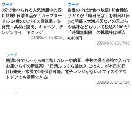
フード
フード
3分で食べられる人気沸騰中の四
自慢のそばが食べ放題! 和食麺処
川料理! 日清食品が「カップヌー
サガミが「晦日そば」を明日31日
ドル 14種のスパイス麻辣湯」を
(火)開催～大海老天などの天ぷら
発売～具材は謎肉、キャベツ、チ
や薬味などもついて税込2,200円!
ンゲンサイ、キクラゲ
「時間無制限」の挑戦枠は税込
[2026/3/30 15:42:35]
4,400円
[2026/3/30 15:17:42]
フード
熱湯5分でふっくら白ご飯! カレーや納豆、牛丼
の具も余裕で入ってお皿いらずの新提案! 「日清
ふっくら釜炊き ごはん」が本日30日(月)発売～
常温で1年保存可能。電子レンジがないオフィス
やアウトドアでも活用できる!
[2026/3/30 14:17:14]