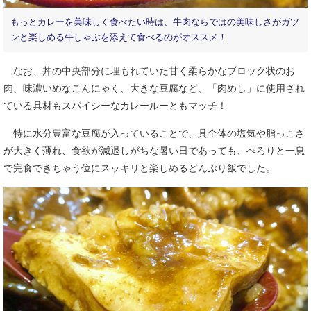
もっとカレーを美味しく食べたい時は、牛肉ならではの美味しさがガツ
ンと楽しめる牛しゃぶを添えて食べるのがオススメ！
なお、丼の中央部分に埋もれていた甘く柔らかなブロック状のお
肉、味濃いめなこんにゃく、大きな豆腐など、「肉めし」に使用され
ている具材もスパイシーなカレールーともマッチ！
特に水分豊富な豆腐が入っていることで、具全体の塩気や脂っこさ
が大きく薄れ、食欲が減退しがちな暑い日であっても、ぺろりと一息
で完食できちゃう位にスッキリと楽しめるどんぶり飯でした。