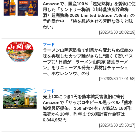
Amazonで、国産100％「超完熟梅」を贅沢に使
用した「サントリー梅酒〈山崎蒸溜所貯蔵梅
酒〉超完熟梅 2026 Limited Edition 750ml」の
予約受付中 『桃を想起させる芳醇な香りと味
わい』
[2026/3/30 18:02:19]
フード
ラーメン山岡家監修で創業から変わらぬ伝統の
味を再現したカップ麺がさらに“濃くて旨い”ス
ープに! 日清が「ラーメン山岡家 醤油ラーメ
ン」をリニューアル発売～具材はチャーシュ
ー、ホウレンソウ、のり
[2026/3/30 17:01:58]
フード
売上1本につき1円を熊本城災害復旧に寄付
Amazonで「サッポロ生ビール黒ラベル『熊本
城復興応援缶』 350ml×24本」が税込5,180円!
発売から10年、昨年までの累計寄付金額は
6,344,952円
[2026/3/30 15:50:17]