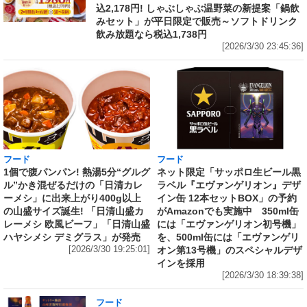
込2,178円! しゃぶしゃぶ温野菜の新提案「鍋飲
みセット」が平日限定で販売～ソフトドリンク
飲み放題なら税込1,738円
[2026/3/30 23:45:36]
フード
フード
1個で腹パンパン! 熱湯5分“グルグ
ネット限定「サッポロ生ビール黒
ル”かき混ぜるだけの「日清カレ
ラベル『エヴァンゲリオン』デザ
ーメシ」に出来上がり400g以上
イン缶 12本セットBOX」の予約
の山盛サイズ誕生! 「日清山盛カ
がAmazonでも実施中 350ml缶
レーメシ 欧風ビーフ」「日清山盛
には「エヴァンゲリオン初号機」
ハヤシメシ デミグラス」が発売
を、500ml缶には「エヴァンゲリ
[2026/3/30 19:25:01]
オン第13号機」のスペシャルデザ
インを採用
[2026/3/30 18:39:38]
フード