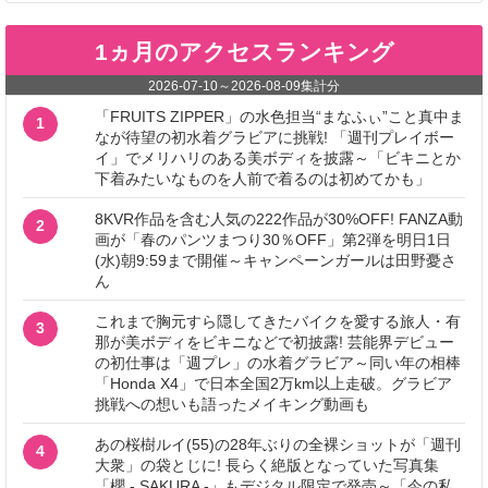
1ヵ月のアクセスランキング
2026-07-10
～
2026-08-09
集計分
「FRUITS ZIPPER」の水色担当“まなふぃ”こと真中ま
1
なが待望の初水着グラビアに挑戦! 「週刊プレイボー
イ」でメリハリのある美ボディを披露～「ビキニとか
下着みたいなものを人前で着るのは初めてかも」
8KVR作品を含む人気の222作品が30%OFF! FANZA動
2
画が「春のパンツまつり30％OFF」第2弾を明日1日
(水)朝9:59まで開催～キャンペーンガールは田野憂さ
ん
これまで胸元すら隠してきたバイクを愛する旅人・有
3
那が美ボディをビキニなどで初披露! 芸能界デビュー
の初仕事は「週プレ」の水着グラビア～同い年の相棒
「Honda X4」で日本全国2万km以上走破。グラビア
挑戦への想いも語ったメイキング動画も
あの桜樹ルイ(55)の28年ぶりの全裸ショットが「週刊
4
大衆」の袋とじに! 長らく絶版となっていた写真集
「櫻 - SAKURA -」もデジタル限定で発売～「今の私