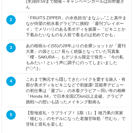
(水)朝9:59まで開催～キャンペーンガールは田野憂さ
ん
「FRUITS ZIPPER」の水色担当“まなふぃ”こと真中ま
2
なが待望の初水着グラビアに挑戦! 「週刊プレイボー
イ」でメリハリのある美ボディを披露～「ビキニとか
下着みたいなものを人前で着るのは初めてかも」
あの桜樹ルイ(55)の28年ぶりの全裸ショットが「週刊
3
大衆」の袋とじに! 長らく絶版となっていた写真集
「櫻 - SAKURA -」もデジタル限定で発売～「今の私
もみたい！という声に調子にのってしまいました
(^◇^;)」
これまで胸元すら隠してきたバイクを愛する旅人・有
4
那が美ボディをビキニなどで初披露! 芸能界デビュー
の初仕事は「週プレ」の水着グラビア～同い年の相棒
「Honda X4」で日本全国2万km以上走破。グラビア
挑戦への想いも語ったメイキング動画も
【聖地巡礼・ラブライブ！ 1期（1）】穂乃果の実家
5
「穂むら」のモデルになった老舗甘味処「竹むら」で
甘味と巡礼を楽しむ