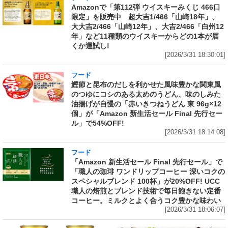
Amazonで「第112弾 ウイスキーみくじ 466口
限定」を販売中 超大吉1/466「山崎18年」、
大大吉2/466「山崎12年」、大吉2/466「白州12
年」など11種類のウイスキーからどの1本が届
くか運試し!
[2026/3/31 18:30:01]
フード
鰹節と昆布のだしを利かせた風味豊かな関東風
のつゆにコシのある太めのうどん、味のしみた
油揚げが自慢の「赤いきつねうどん 東 96g×12
個」が「Amazon 新生活セール Final 先行セー
ル」で54%OFF!
[2026/3/31 18:14:08]
フード
「Amazon 新生活セール Final 先行セール」で
「職人の珈琲 ワンドリップコーヒー 深いコクの
スペシャルブレンド 100杯」が20%OFF! UCC
職人の焙煎とブレンド技術で毎日飽きない定番
コーヒー。ミルクとよく合うコク豊かな味わい
[2026/3/31 18:06:07]