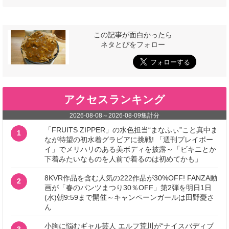
この記事が面白かったら
ネタとぴをフォロー
アクセスランキング
2026-08-08
～
2026-08-09
集計分
「FRUITS ZIPPER」の水色担当“まなふぃ”こと真中ま
1
なが待望の初水着グラビアに挑戦! 「週刊プレイボー
イ」でメリハリのある美ボディを披露～「ビキニとか
下着みたいなものを人前で着るのは初めてかも」
8KVR作品を含む人気の222作品が30%OFF! FANZA動
2
画が「春のパンツまつり30％OFF」第2弾を明日1日
(水)朝9:59まで開催～キャンペーンガールは田野憂さ
ん
小胸に悩むギャル芸人 エルフ荒川が“ナイスバディブ
3