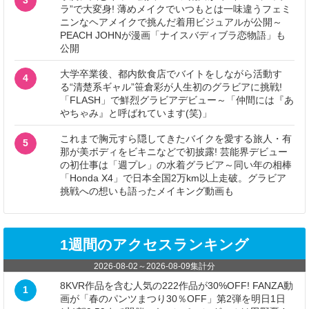
ラ”で大変身! 薄めメイクでいつもとは一味違うフェミ
ニンなヘアメイクで挑んだ着用ビジュアルが公開～
PEACH JOHNが漫画「ナイスバディブラ恋物語」も
公開
大学卒業後、都内飲食店でバイトをしながら活動す
4
る“清楚系ギャル”笹倉彩が人生初のグラビアに挑戦!
「FLASH」で鮮烈グラビアデビュー～「仲間には『あ
やちゃみ』と呼ばれています(笑)」
これまで胸元すら隠してきたバイクを愛する旅人・有
5
那が美ボディをビキニなどで初披露! 芸能界デビュー
の初仕事は「週プレ」の水着グラビア～同い年の相棒
「Honda X4」で日本全国2万km以上走破。グラビア
挑戦への想いも語ったメイキング動画も
1週間のアクセスランキング
2026-08-02
～
2026-08-09
集計分
8KVR作品を含む人気の222作品が30%OFF! FANZA動
1
画が「春のパンツまつり30％OFF」第2弾を明日1日