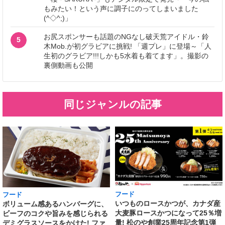
もみたい！という声に調子にのってしまいました
(^◇^;)」
お尻スポンサーも話題のNGなし破天荒アイドル・鈴
5
木Mob.が初グラビアに挑戦! 「週プレ」に登場～「人
生初のグラビア!!!しかも5水着も着てます」。撮影の
裏側動画も公開
同じジャンルの記事
フード
フード
いつものロースかつが、カナダ産
ボリューム感あるハンバーグに、
大麦豚ロースかつになって25％増
ビーフのコクや旨みを感じられる
量! 松のや創業25周年記念第1弾
デミグラスソースをかけた! ファ