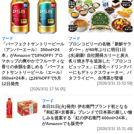
フード
フード
「パーフェクトサントリービール
ブロンコビリーの名物「新鮮サラ
〈アンバーエール〉 350ml×24
ダバー」が40年ぶりに明日1日
本」がAmazonで18%OFF! アロ
(水)刷新! 自社開発カリーと炭火
マホップの爽やかでフルーティな
炙り焼き芋を追加した「ブロンコ
香りの余韻を楽しめる「パーフェ
ビュッフェ」に進化～ドリンクバ
クトサントリービール〈エール〉
ーにもデトックスウォーター、バ
350ml×24本」は26%OFFで5月
タフライピー、台湾茶が登場
12日発売
[2026/3/31 15:53:59]
[2026/3/31 17:56:05]
フード
本日31日(火)発売! 伊右衛門ブランド初となる
『和紅茶×京番茶』ブレンドで日本茶の新しい愉
しみを提案する「紅の伊右衛門 600ml×24本」
がAmazonでも販売中
[2026/3/31 15:31:49]