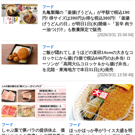
フード
丸亀製麺の「釜揚げうどん」が半額で税込190
円! 得サイズは390円お得な税込380円! 「釜揚
げうどんの日」が明日1日(水)開催～「旨辛 肉ラ
ー油つけ汁」も数量限定で販売
[2026/3/31 15:04:04]
フード
ご飯が隠れてしまうほどの直径14cmの大きなコ
ロッケにから揚げ3個で税込646円のお弁当! ロ
ーソンが「高岡大仏コロッケ＆から揚げ弁当」
を北陸・東海地方で本日31日(火)発売
[2026/3/31 13:58:49]
フード
フード
しゃぶ葉で豚バラの提供休止 価
ほっかほっか亭がライス大盛を明