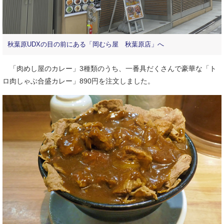
秋葉原UDXの目の前にある「岡むら屋 秋葉原店」へ
「肉めし屋のカレー」3種類のうち、一番具だくさんで豪華な「ト
ロ肉しゃぶ合盛カレー」890円を注文しました。