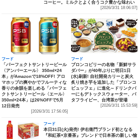
コーヒー。ミルクとよく合うコク豊かな味わい
[2026/3/31 18:06:07]
フード
フード
「パーフェクトサントリービール
ブロンコビリーの名物「新鮮サラ
〈アンバーエール〉 350ml×24
ダバー」が40年ぶりに明日1日
本」がAmazonで18%OFF! アロ
(水)刷新! 自社開発カリーと炭火
マホップの爽やかでフルーティな
炙り焼き芋を追加した「ブロンコ
香りの余韻を楽しめる「パーフェ
ビュッフェ」に進化～ドリンクバ
クトサントリービール〈エール〉
ーにもデトックスウォーター、バ
350ml×24本」は26%OFFで5月
タフライピー、台湾茶が登場
12日発売
[2026/3/31 15:53:59]
[2026/3/31 17:56:05]
フード
本日31日(火)発売! 伊右衛門ブランド初となる
『和紅茶×京番茶』ブレンドで日本茶の新しい愉