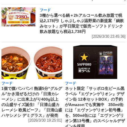
フード
3種から選べる鍋＋2hアルコール飲み放題で税
込2,178円! しゃぶしゃぶ温野菜の新提案「鍋飲
みセット」が平日限定で販売～ソフトドリンク
飲み放題なら税込1,738円
[2026/3/30 23:45:36]
フード
フード
1個で腹パンパン! 熱湯5分“グルグ
ネット限定「サッポロ生ビール黒
ル”かき混ぜるだけの「日清カレ
ラベル『エヴァンゲリオン』デザ
ーメシ」に出来上がり400g以上
イン缶 12本セットBOX」の予約
の山盛サイズ誕生! 「日清山盛カ
がAmazonでも実施中 350ml缶
レーメシ 欧風ビーフ」「日清山盛
には「エヴァンゲリオン初号機」
ハヤシメシ デミグラス」が発売
を、500ml缶には「エヴァンゲリ
[2026/3/30 19:25:01]
オン第13号機」のスペシャルデザ
インを採用