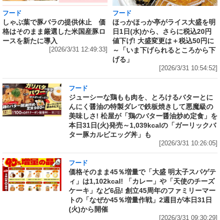
フード
フード
しゃぶ葉で豚バラの提供休止 価
ほっかほっか亭がライス大盛を明
格はそのまま厳選した米国産豚ロ
日1日(水)から、さらに税込20円
ースを新たに導入
値下げ! 大盛変更は＋税込50円に
[2026/3/31 12:49:33]
～「いま下げられるところから下
げる」
[2026/3/31 10:54:52]
フード
ジューシーな鶏もも肉を、とろけるバターとに
んにく醤油の特製ダレで鉄板焼きして悪魔級の
美味しさ! 松屋が「鶏のバター醤油炒め定食」を
本日31日(火)発売～1,039kcalの「ガーリックバ
ター豚カルビエッグ丼」も
[2026/3/31 10:26:05]
フード
価格そのまま45％増量で「大盛 明太子スパゲテ
ィ」は1,102kcal! 「カレー」や「天使のチーズ
ケーキ」など6品! 創立45周年のファミリーマー
トの「なぜか45％増量作戦」2週目が本日31日
(火)から開催
[2026/3/31 09:30:29]