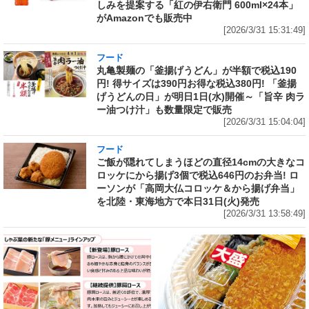
しみを提案する「紅の伊右衛門 600ml×24本」
がAmazonでも販売中
[2026/3/31 15:31:49]
フード
丸亀製麺の「釜揚げうどん」が半額で税込190
円! 得サイズは390円お得な税込380円! 「釜揚
げうどんの日」が明日1日(水)開催～「旨辛 肉ラ
ー油つけ汁」も数量限定で販売
[2026/3/31 15:04:04]
フード
ご飯が隠れてしまうほどの直径14cmの大きなコ
ロッケにから揚げ3個で税込646円のお弁当! ロ
ーソンが「高岡大仏コロッケ＆から揚げ弁当」
を北陸・東海地方で本日31日(火)発売
[2026/3/31 13:58:49]