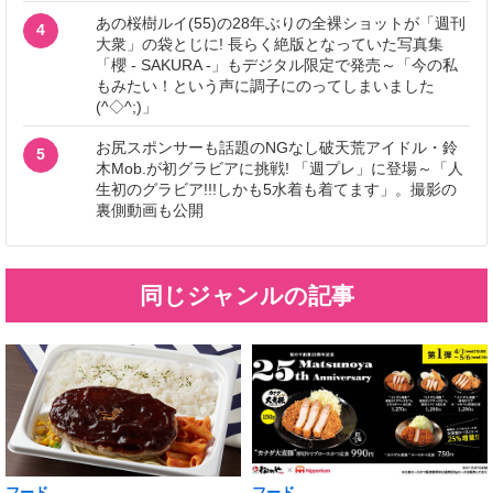
あの桜樹ルイ(55)の28年ぶりの全裸ショットが「週刊
4
大衆」の袋とじに! 長らく絶版となっていた写真集
「櫻 - SAKURA -」もデジタル限定で発売～「今の私
もみたい！という声に調子にのってしまいました
(^◇^;)」
お尻スポンサーも話題のNGなし破天荒アイドル・鈴
5
木Mob.が初グラビアに挑戦! 「週プレ」に登場～「人
生初のグラビア!!!しかも5水着も着てます」。撮影の
裏側動画も公開
同じジャンルの記事
フード