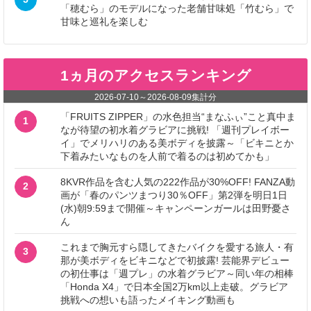
「穂むら」のモデルになった老舗甘味処「竹むら」で
甘味と巡礼を楽しむ
1ヵ月のアクセスランキング
2026-07-10
～
2026-08-09
集計分
「FRUITS ZIPPER」の水色担当“まなふぃ”こと真中ま
1
なが待望の初水着グラビアに挑戦! 「週刊プレイボー
イ」でメリハリのある美ボディを披露～「ビキニとか
下着みたいなものを人前で着るのは初めてかも」
8KVR作品を含む人気の222作品が30%OFF! FANZA動
2
画が「春のパンツまつり30％OFF」第2弾を明日1日
(水)朝9:59まで開催～キャンペーンガールは田野憂さ
ん
これまで胸元すら隠してきたバイクを愛する旅人・有
3
那が美ボディをビキニなどで初披露! 芸能界デビュー
の初仕事は「週プレ」の水着グラビア～同い年の相棒
「Honda X4」で日本全国2万km以上走破。グラビア
挑戦への想いも語ったメイキング動画も