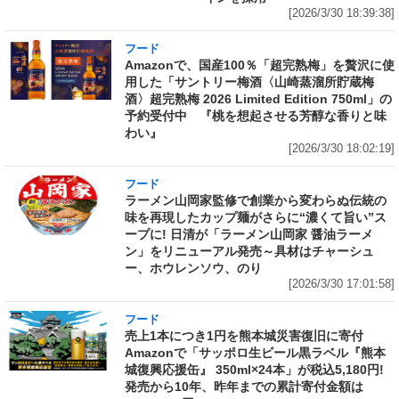
[2026/3/30 18:39:38]
フード
Amazonで、国産100％「超完熟梅」を贅沢に使
用した「サントリー梅酒〈山崎蒸溜所貯蔵梅
酒〉超完熟梅 2026 Limited Edition 750ml」の
予約受付中 『桃を想起させる芳醇な香りと味
わい』
[2026/3/30 18:02:19]
フード
ラーメン山岡家監修で創業から変わらぬ伝統の
味を再現したカップ麺がさらに“濃くて旨い”ス
ープに! 日清が「ラーメン山岡家 醤油ラーメ
ン」をリニューアル発売～具材はチャーシュ
ー、ホウレンソウ、のり
[2026/3/30 17:01:58]
フード
売上1本につき1円を熊本城災害復旧に寄付
Amazonで「サッポロ生ビール黒ラベル『熊本
城復興応援缶』 350ml×24本」が税込5,180円!
発売から10年、昨年までの累計寄付金額は