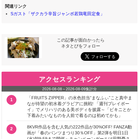
関連リンク
Sガスト「ザクカラ辛旨ジャンボ若鶏竜田定食」
この記事が面白かったら
ネタとぴをフォロー
アクセスランキング
2026-08-08
～
2026-08-09
集計分
「FRUITS ZIPPER」の水色担当“まなふぃ”こと真中ま
1
なが待望の初水着グラビアに挑戦! 「週刊プレイボー
イ」でメリハリのある美ボディを披露～「ビキニとか
下着みたいなものを人前で着るのは初めてかも」
8KVR作品を含む人気の222作品が30%OFF! FANZA動
2
画が「春のパンツまつり30％OFF」第2弾を明日1日
(水)朝9:59まで開催～キャンペーンガールは田野憂さ