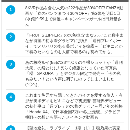
8KVR作品を含む人気の222作品が30%OFF! FANZA動
1
画が「春のパンツまつり30％OFF」第2弾を明日1日
(水)朝9:59まで開催～キャンペーンガールは田野憂さ
ん
「FRUITS ZIPPER」の水色担当“まなふぃ”こと真中ま
2
なが待望の初水着グラビアに挑戦! 「週刊プレイボー
イ」でメリハリのある美ボディを披露～「ビキニとか
下着みたいなものを人前で着るのは初めてかも」
あの桜樹ルイ(55)の28年ぶりの全裸ショットが「週刊
3
大衆」の袋とじに! 長らく絶版となっていた写真集
「櫻 - SAKURA -」もデジタル限定で発売～「今の私
もみたい！という声に調子にのってしまいました
(^◇^;)」
これまで胸元すら隠してきたバイクを愛する旅人・有
4
那が美ボディをビキニなどで初披露! 芸能界デビュー
の初仕事は「週プレ」の水着グラビア～同い年の相棒
「Honda X4」で日本全国2万km以上走破。グラビア
挑戦への想いも語ったメイキング動画も
【聖地巡礼・ラブライブ！ 1期（1）】穂乃果の実家
5