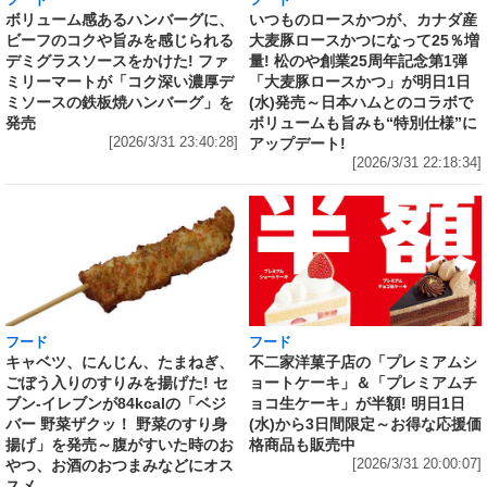
フード
いつものロースかつが、カナダ産
ボリューム感あるハンバーグに、
大麦豚ロースかつになって25％増
ビーフのコクや旨みを感じられる
量! 松のや創業25周年記念第1弾
デミグラスソースをかけた! ファ
「大麦豚ロースかつ」が明日1日
ミリーマートが「コク深い濃厚デ
(水)発売～日本ハムとのコラボで
ミソースの鉄板焼ハンバーグ」を
ボリュームも旨みも“特別仕様”に
発売
アップデート!
[2026/3/31 23:40:28]
[2026/3/31 22:18:34]
フード
フード
キャベツ、にんじん、たまねぎ、
不二家洋菓子店の「プレミアムシ
ごぼう入りのすりみを揚げた! セ
ョートケーキ」＆「プレミアムチ
ブン‐イレブンが84kcalの「ベジ
ョコ生ケーキ」が半額! 明日1日
バー 野菜ザクッ！ 野菜のすり身
(水)から3日間限定～お得な応援価
揚げ」を発売～腹がすいた時のお
格商品も販売中
やつ、お酒のおつまみなどにオス
[2026/3/31 20:00:07]
スメ