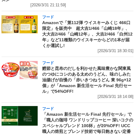
[2026/3/31 21:11:59]
フード
Amazonで「第112弾 ウイスキーみくじ 466口
限定」を販売中 超大吉1/466「山崎18年」、
大大吉2/466「山崎12年」、大吉2/466「白州12
年」など11種類のウイスキーからどの1本が届
くか運試し!
[2026/3/31 18:30:01]
フード
鰹節と昆布のだしを利かせた風味豊かな関東風
のつゆにコシのある太めのうどん、味のしみた
油揚げが自慢の「赤いきつねうどん 東 96g×12
個」が「Amazon 新生活セール Final 先行セー
ル」で54%OFF!
[2026/3/31 18:14:08]
フード
「Amazon 新生活セール Final 先行セール」で
「職人の珈琲 ワンドリップコーヒー 深いコクの
スペシャルブレンド 100杯」が20%OFF! UCC
職人の焙煎とブレンド技術で毎日飽きない定番