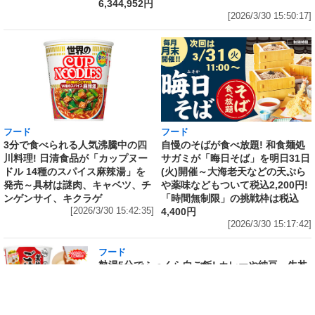
6,344,952円
[2026/3/30 15:50:17]
フード
フード
3分で食べられる人気沸騰中の四
自慢のそばが食べ放題! 和食麺処
川料理! 日清食品が「カップヌー
サガミが「晦日そば」を明日31日
ドル 14種のスパイス麻辣湯」を
(火)開催～大海老天などの天ぷら
発売～具材は謎肉、キャベツ、チ
や薬味などもついて税込2,200円!
ンゲンサイ、キクラゲ
「時間無制限」の挑戦枠は税込
[2026/3/30 15:42:35]
4,400円
[2026/3/30 15:17:42]
フード
熱湯5分でふっくら白ご飯! カレーや納豆、牛丼
の具も余裕で入ってお皿いらずの新提案! 「日清
ふっくら釜炊き ごはん」が本日30日(月)発売～
常温で1年保存可能。電子レンジがないオフィス