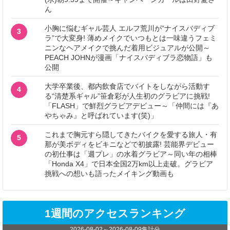
ん
小胸に悩むギャル芸人 エルフ荒川が“ナイスバディブ
3
ラ”で大変身! 薄めメイクでいつもとは一味違うフェミ
ニンなヘアメイクで挑んだ着用ビジュアルが公開～
PEACH JOHNが漫画「ナイスバディブラ恋物語」も
公開
大学卒業後、都内飲食店でバイトをしながら活動す
4
る“清楚系ギャル”笹倉彩が人生初のグラビアに挑戦!
「FLASH」で鮮烈グラビアデビュー～「仲間には『あ
やちゃみ』と呼ばれています(笑)」
これまで胸元すら隠してきたバイクを愛する旅人・有
5
那が美ボディをビキニなどで初披露! 芸能界デビュー
の初仕事は「週プレ」の水着グラビア～同い年の相棒
「Honda X4」で日本全国2万km以上走破。グラビア
挑戦への想いも語ったメイキング動画も
1週間のアクセスランキング
2026-08-02
～
2026-08-09
集計分