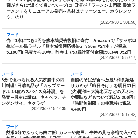
フード
ラーメン山岡家監修で創業から変わらぬ伝統の
味を再現したカップ麺がさらに“濃くて旨い”ス
ープに! 日清が「ラーメン山岡家 醤油ラーメ
ン」をリニューアル発売～具材はチャーシュ
ー、ホウレンソウ、のり
[2026/3/30 17:01:58]
フード
売上1本につき1円を熊本城災害復旧に寄付
Amazonで「サッポロ生ビール黒ラベル『熊本
城復興応援缶』 350ml×24本」が税込5,180円!
発売から10年、昨年までの累計寄付金額は
6,344,952円
[2026/3/30 15:50:17]
フード
フード