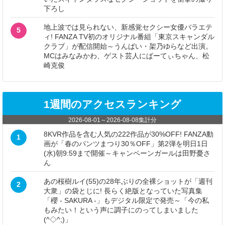
下ろし
地上波では見られない、新感覚セクシー女優バラエテ
5
ィ! FANZA TV初のオリジナル番組「東京スキャンダル
クラブ」が配信開始～うんぱい・架乃ゆらなど出演。
MCはみなみかわ、ゲスト芸人にぱーてぃちゃん、松
崎克俊
1週間のアクセスランキング
2026-08-01
～
2026-08-08
集計分
8KVR作品を含む人気の222作品が30%OFF! FANZA動
1
画が「春のパンツまつり30％OFF」第2弾を明日1日
(水)朝9:59まで開催～キャンペーンガールは田野憂さ
ん
あの桜樹ルイ(55)の28年ぶりの全裸ショットが「週刊
2
大衆」の袋とじに! 長らく絶版となっていた写真集
「櫻 - SAKURA -」もデジタル限定で発売～「今の私
もみたい！という声に調子にのってしまいました
(^◇^;)」