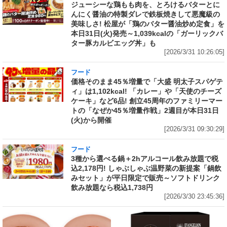
ジューシーな鶏もも肉を、とろけるバターとに
んにく醤油の特製ダレで鉄板焼きして悪魔級の
美味しさ! 松屋が「鶏のバター醤油炒め定食」を
本日31日(火)発売～1,039kcalの「ガーリックバ
ター豚カルビエッグ丼」も
[2026/3/31 10:26:05]
フード
価格そのまま45％増量で「大盛 明太子スパゲテ
ィ」は1,102kcal! 「カレー」や「天使のチーズ
ケーキ」など6品! 創立45周年のファミリーマー
トの「なぜか45％増量作戦」2週目が本日31日
(火)から開催
[2026/3/31 09:30:29]
フード
3種から選べる鍋＋2hアルコール飲み放題で税
込2,178円! しゃぶしゃぶ温野菜の新提案「鍋飲
みセット」が平日限定で販売～ソフトドリンク
飲み放題なら税込1,738円
[2026/3/30 23:45:36]