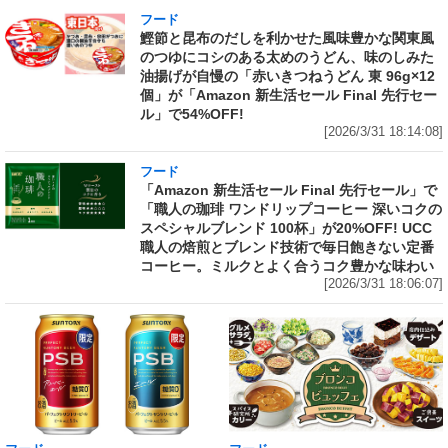
フード
鰹節と昆布のだしを利かせた風味豊かな関東風
のつゆにコシのある太めのうどん、味のしみた
油揚げが自慢の「赤いきつねうどん 東 96g×12
個」が「Amazon 新生活セール Final 先行セー
ル」で54%OFF!
[2026/3/31 18:14:08]
フード
「Amazon 新生活セール Final 先行セール」で
「職人の珈琲 ワンドリップコーヒー 深いコクの
スペシャルブレンド 100杯」が20%OFF! UCC
職人の焙煎とブレンド技術で毎日飽きない定番
コーヒー。ミルクとよく合うコク豊かな味わい
[2026/3/31 18:06:07]