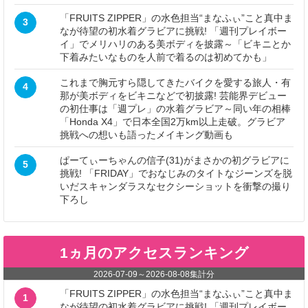
「FRUITS ZIPPER」の水色担当“まなふぃ”こと真中ま
3
なが待望の初水着グラビアに挑戦! 「週刊プレイボー
イ」でメリハリのある美ボディを披露～「ビキニとか
下着みたいなものを人前で着るのは初めてかも」
これまで胸元すら隠してきたバイクを愛する旅人・有
4
那が美ボディをビキニなどで初披露! 芸能界デビュー
の初仕事は「週プレ」の水着グラビア～同い年の相棒
「Honda X4」で日本全国2万km以上走破。グラビア
挑戦への想いも語ったメイキング動画も
ぱーてぃーちゃんの信子(31)がまさかの初グラビアに
5
挑戦! 「FRIDAY」でおなじみのタイトなジーンズを脱
いだスキャンダラスなセクシーショットを衝撃の撮り
下ろし
1ヵ月のアクセスランキング
2026-07-09
～
2026-08-08
集計分
「FRUITS ZIPPER」の水色担当“まなふぃ”こと真中ま
1
なが待望の初水着グラビアに挑戦! 「週刊プレイボー