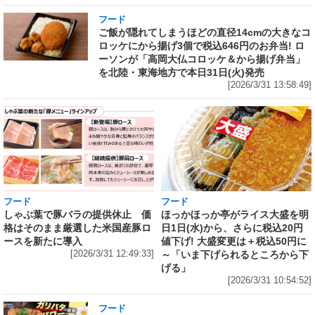
フード
ご飯が隠れてしまうほどの直径14cmの大きなコ
ロッケにから揚げ3個で税込646円のお弁当! ロ
ーソンが「高岡大仏コロッケ＆から揚げ弁当」
を北陸・東海地方で本日31日(火)発売
[2026/3/31 13:58:49]
フード
フード
しゃぶ葉で豚バラの提供休止 価
ほっかほっか亭がライス大盛を明
格はそのまま厳選した米国産豚ロ
日1日(水)から、さらに税込20円
ースを新たに導入
値下げ! 大盛変更は＋税込50円に
[2026/3/31 12:49:33]
～「いま下げられるところから下
げる」
[2026/3/31 10:54:52]
フード