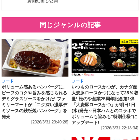
裏側動画も公開
同じジャンルの記事
フード
フード
いつものロースかつが、カナダ産
ボリューム感あるハンバーグに、
大麦豚ロースかつになって25％増
ビーフのコクや旨みを感じられる
量! 松のや創業25周年記念第1弾
デミグラスソースをかけた! ファ
「大麦豚ロースかつ」が明日1日
ミリーマートが「コク深い濃厚デ
(水)発売～日本ハムとのコラボで
ミソースの鉄板焼ハンバーグ」を
ボリュームも旨みも“特別仕様”に
発売
アップデート!
[2026/3/31 23:40:28]
[2026/3/31 22:18:34]