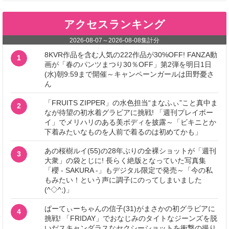
アクセスランキング
2026-08-07
～
2026-08-08
集計分
8KVR作品を含む人気の222作品が30%OFF! FANZA動
1
画が「春のパンツまつり30％OFF」第2弾を明日1日
(水)朝9:59まで開催～キャンペーンガールは田野憂さ
ん
「FRUITS ZIPPER」の水色担当“まなふぃ”こと真中ま
2
なが待望の初水着グラビアに挑戦! 「週刊プレイボー
イ」でメリハリのある美ボディを披露～「ビキニとか
下着みたいなものを人前で着るのは初めてかも」
あの桜樹ルイ(55)の28年ぶりの全裸ショットが「週刊
3
大衆」の袋とじに! 長らく絶版となっていた写真集
「櫻 - SAKURA -」もデジタル限定で発売～「今の私
もみたい！という声に調子にのってしまいました
(^◇^;)」
ぱーてぃーちゃんの信子(31)がまさかの初グラビアに
4
挑戦! 「FRIDAY」でおなじみのタイトなジーンズを脱
いだスキャンダラスなセクシーショットを衝撃の撮り