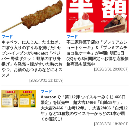
フード
フード
キャベツ、にんじん、たまねぎ、
不二家洋菓子店の「プレミアムシ
ごぼう入りのすりみを揚げた! セ
ョートケーキ」＆「プレミアムチ
ブン‐イレブンが84kcalの「ベジ
ョコ生ケーキ」が半額! 明日1日
バー 野菜ザクッ！ 野菜のすり身
(水)から3日間限定～お得な応援価
揚げ」を発売～腹がすいた時のお
格商品も販売中
やつ、お酒のおつまみなどにオス
[2026/3/31 20:00:07]
スメ
[2026/3/31 21:11:59]
フード
Amazonで「第112弾 ウイスキーみくじ 466口
限定」を販売中 超大吉1/466「山崎18年」、
大大吉2/466「山崎12年」、大吉2/466「白州12
年」など11種類のウイスキーからどの1本が届
くか運試し!
[2026/3/31 18:30:01]