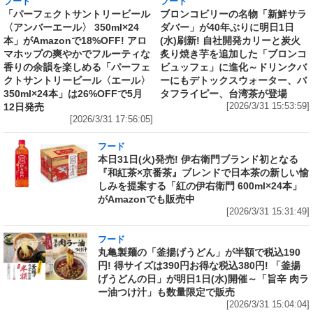
フード
フード
「パーフェクトサントリービール
ブロンコビリーの名物「新鮮サラ
〈アンバーエール〉 350ml×24
ダバー」が40年ぶりに明日1日
本」がAmazonで18%OFF! アロ
(水)刷新! 自社開発カリーと炭火
マホップの爽やかでフルーティな
炙り焼き芋を追加した「ブロンコ
香りの余韻を楽しめる「パーフェ
ビュッフェ」に進化～ドリンクバ
クトサントリービール〈エール〉
ーにもデトックスウォーター、バ
350ml×24本」は26%OFFで5月
タフライピー、台湾茶が登場
12日発売
[2026/3/31 15:53:59]
[2026/3/31 17:56:05]
フード
本日31日(火)発売! 伊右衛門ブランド初となる
『和紅茶×京番茶』ブレンドで日本茶の新しい愉
しみを提案する「紅の伊右衛門 600ml×24本」
がAmazonでも販売中
[2026/3/31 15:31:49]
フード
丸亀製麺の「釜揚げうどん」が半額で税込190
円! 得サイズは390円お得な税込380円! 「釜揚
げうどんの日」が明日1日(水)開催～「旨辛 肉ラ
ー油つけ汁」も数量限定で販売
[2026/3/31 15:04:04]