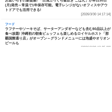
3分で食べられる人気沸騰中の四
自慢のそばが食べ放題! 和食麺処
川料理! 日清食品が「カップヌー
サガミが「晦日そば」を明日31日
ドル 14種のスパイス麻辣湯」を
(火)開催～大海老天などの天ぷら
発売～具材は謎肉、キャベツ、チ
や薬味などもついて税込2,200円!
ンゲンサイ、キクラゲ
「時間無制限」の挑戦枠は税込
[2026/3/30 15:42:35]
4,400円
[2026/3/30 15:17:42]
フード
熱湯5分でふっくら白ご飯! カレーや納豆、牛丼の具も余裕で入っ
てお皿いらずの新提案! 「日清ふっくら釜炊き ごはん」が本日30日
(月)発売～常温で1年保存可能。電子レンジがないオフィスやアウ
トドアでも活用できる!
[2026/3/30 14:17:14]
フード
ラフテーやソーキそば、サーターアンダギーなども含む80品以上が
食べ放題! 沖縄初の朝食ビュッフェも楽しめるロイヤルホスト「那
覇国際通り店」がオープン～グランドメニューには泡盛やオリオン
ビールも
[2026/3/30 13:05:00]
フード