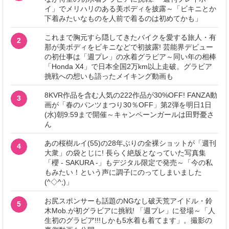
イ」でメリハリのある美ボディを披露～「ビキニとか
下着みたいなものを人前で着るのは初めてかも」
これまで胸元すら隠してきたバイクを愛する旅人・有
2
那が美ボディをビキニなどで初披露! 芸能界デビュー
の初仕事は「週プレ」の水着グラビア～同い年の相棒
「Honda X4」で日本全国2万km以上走破。グラビア
挑戦への想いも語ったメイキング動画も
8KVR作品を含む人気の222作品が30%OFF! FANZA動
3
画が「春のパンツまつり30％OFF」第2弾を明日1日
(水)朝9:59まで開催～キャンペーンガールは田野憂さ
ん
あの桜樹ルイ(55)の28年ぶりの全裸ショットが「週刊
4
大衆」の袋とじに! 長らく絶版となっていた写真集
「櫻 - SAKURA -」もデジタル限定で発売～「今の私
もみたい！という声に調子にのってしまいました
(^◇^;)」
お尻スポンサーも話題のNGなし破天荒アイドル・鈴
5
木Mob.が初グラビアに挑戦! 「週プレ」に登場～「人
生初のグラビア!!!しかも5水着も着てます」。撮影の