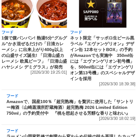
フード
フード
1個で腹パンパン! 熱湯5分“グルグ
ネット限定「サッポロ生ビール黒
ル”かき混ぜるだけの「日清カレ
ラベル『エヴァンゲリオン』デザ
ーメシ」に出来上がり400g以上
イン缶 12本セットBOX」の予約
の山盛サイズ誕生! 「日清山盛カ
がAmazonでも実施中 350ml缶
レーメシ 欧風ビーフ」「日清山盛
には「エヴァンゲリオン初号機」
ハヤシメシ デミグラス」が発売
を、500ml缶には「エヴァンゲリ
[2026/3/30 19:25:01]
オン第13号機」のスペシャルデザ
インを採用
[2026/3/30 18:39:38]
フード
Amazonで、国産100％「超完熟梅」を贅沢に使
用した「サントリー梅酒〈山崎蒸溜所貯蔵梅
酒〉超完熟梅 2026 Limited Edition 750ml」の
予約受付中 『桃を想起させる芳醇な香りと味
わい』
[2026/3/30 18:02:19]