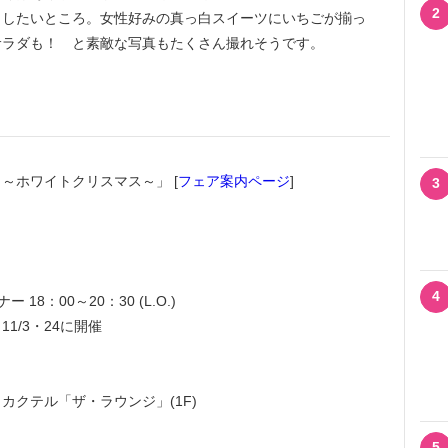
2
ュしたいところ。女性好みの真っ白スイーツにいちごが揃っ
サラダも！ と素敵な写真もたくさん撮れそうです。
ホワイトクリスマス～」 [
フェア案内ページ
]
3
4
ー 18：00～20：30 (L.O.)
/3・24に開催
クテル「ザ・ラウンジ」(1F)
5