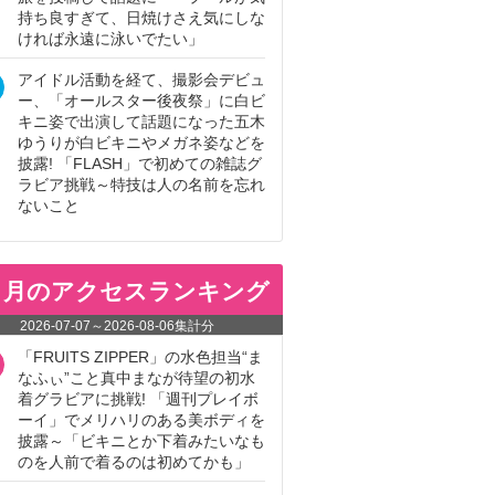
持ち良すぎて、日焼けさえ気にしな
ければ永遠に泳いでたい」
アイドル活動を経て、撮影会デビュ
ー、「オールスター後夜祭」に白ビ
キニ姿で出演して話題になった五木
ゆうりが白ビキニやメガネ姿などを
披露! 「FLASH」で初めての雑誌グ
ラビア挑戦～特技は人の名前を忘れ
ないこと
ヵ月のアクセスランキング
2026-07-07
～
2026-08-06
集計分
「FRUITS ZIPPER」の水色担当“ま
なふぃ”こと真中まなが待望の初水
着グラビアに挑戦! 「週刊プレイボ
ーイ」でメリハリのある美ボディを
披露～「ビキニとか下着みたいなも
のを人前で着るのは初めてかも」