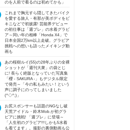
のを人前で着るのは初めてかも」
これまで胸元すら隠してきたバイク
を愛する旅人・有那が美ボディをビ
キニなどで初披露! 芸能界デビュー
の初仕事は「週プレ」の水着グラビ
ア～同い年の相棒「Honda X4」で
日本全国2万km以上走破。グラビア
挑戦への想いも語ったメイキング動
画も
あの桜樹ルイ(55)の28年ぶりの全裸
ショットが「週刊大衆」の袋とじ
に! 長らく絶版となっていた写真集
「櫻 - SAKURA -」もデジタル限定
で発売～「今の私もみたい！という
声に調子にのってしまいました
(^◇^;)」
お尻スポンサーも話題のNGなし破
天荒アイドル・鈴木Mob.が初グラ
ビアに挑戦! 「週プレ」に登場～
「人生初のグラビア!!!しかも5水着
も着てます」。撮影の裏側動画も公