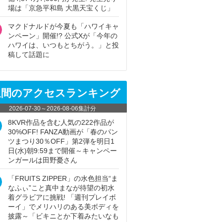
場は「京急平和島 大黒天宝くじ」
マクドナルドが今夏も「ハワイキャ
ンペーン」開催!? 公式Xが「今年の
ハワイは、いつもとちがう。」と投
稿して話題に
週間のアクセスランキング
2026-07-30
～
2026-08-06
集計分
8KVR作品を含む人気の222作品が
30%OFF! FANZA動画が「春のパン
ツまつり30％OFF」第2弾を明日1
日(水)朝9:59まで開催～キャンペー
ンガールは田野憂さん
「FRUITS ZIPPER」の水色担当“ま
なふぃ”こと真中まなが待望の初水
着グラビアに挑戦! 「週刊プレイボ
ーイ」でメリハリのある美ボディを
披露～「ビキニとか下着みたいなも