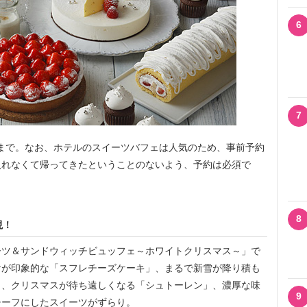
6
7
(月)まで。なお、ホテルのスイーツバフェは人気のため、事前予約
入れなくて帰ってきたということのないよう、予約は必須で
8
現！
ツ＆サンドウィッチビュッフェ～ホワイトクリスマス～」で
けが印象的な「スフレチーズケーキ」、まるで新雪が降り積も
」、クリスマスが待ち遠しくなる「シュトーレン」、濃厚な味
9
チーフにしたスイーツがずらり。