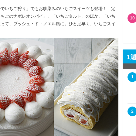
でいちご狩り」でもお馴染みのいちごスイーツも登場！ 定
いちごのナポレオンパイ」、「いちごタルト」のほか、「いち
10
絞って、ブッシュ・ド・ノエル風に。ひと足早く、いちごスイ
1
1
2