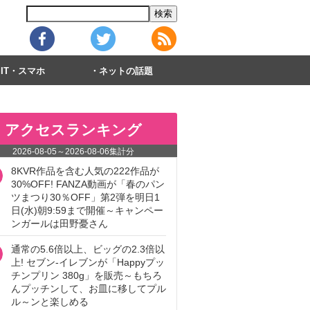
IT・スマホ
ネットの話題
アクセスランキング
2026-08-05
～
2026-08-06
集計分
8KVR作品を含む人気の222作品が
30%OFF! FANZA動画が「春のパン
ツまつり30％OFF」第2弾を明日1
日(水)朝9:59まで開催～キャンペー
ンガールは田野憂さん
通常の5.6倍以上、ビッグの2.3倍以
上! セブン‐イレブンが「Happyプッ
チンプリン 380g」を販売～もちろ
んプッチンして、お皿に移してプル
ル～ンと楽しめる