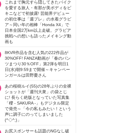
これまで胸元すら隠してきたバイク
を愛する旅人・有那が美ボディをビ
キニなどで初披露! 芸能界デビュー
の初仕事は「週プレ」の水着グラビ
ア～同い年の相棒「Honda X4」で
日本全国2万km以上走破。グラビア
挑戦への想いも語ったメイキング動
画も
8KVR作品を含む人気の222作品が
30%OFF! FANZA動画が「春のパン
ツまつり30％OFF」第2弾を明日1
日(水)朝9:59まで開催～キャンペー
ンガールは田野憂さん
あの桜樹ルイ(55)の28年ぶりの全裸
ショットが「週刊大衆」の袋とじ
に! 長らく絶版となっていた写真集
「櫻 - SAKURA -」もデジタル限定
で発売～「今の私もみたい！という
声に調子にのってしまいました
(^◇^;)」
お尻スポンサーも話題のNGなし破