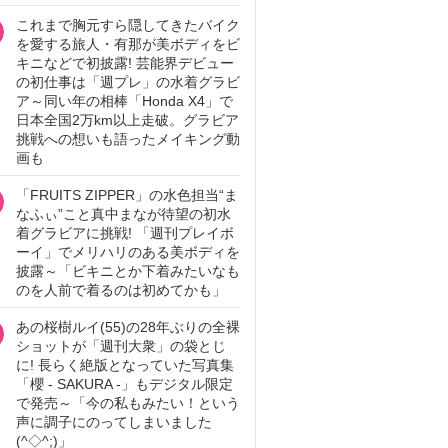
これまで胸元すら隠してきたバイク
を愛する旅人・有那が美ボディをビ
キニなどで初披露! 芸能界デビュー
の初仕事は「週プレ」の水着グラビ
ア～同い年の相棒「Honda X4」で
日本全国2万km以上走破。グラビア
挑戦への想いも語ったメイキング動
画も
「FRUITS ZIPPER」の水色担当“ま
なふぃ”こと真中まなが待望の初水
着グラビアに挑戦! 「週刊プレイボ
ーイ」でメリハリのある美ボディを
披露～「ビキニとか下着みたいなも
のを人前で着るのは初めてかも」
あの桜樹ルイ(55)の28年ぶりの全裸
ショットが「週刊大衆」の袋とじ
に! 長らく絶版となっていた写真集
「櫻 - SAKURA -」もデジタル限定
で発売～「今の私もみたい！という
声に調子にのってしまいました
(^◇^;)」