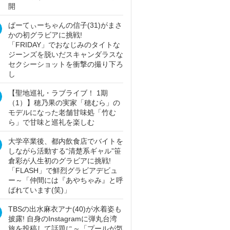
開
ぱーてぃーちゃんの信子(31)がまさ
かの初グラビアに挑戦!
「FRIDAY」でおなじみのタイトな
ジーンズを脱いだスキャンダラスな
セクシーショットを衝撃の撮り下ろ
し
【聖地巡礼・ラブライブ！ 1期
（1）】穂乃果の実家「穂むら」の
モデルになった老舗甘味処「竹む
ら」で甘味と巡礼を楽しむ
大学卒業後、都内飲食店でバイトを
しながら活動する“清楚系ギャル”笹
倉彩が人生初のグラビアに挑戦!
「FLASH」で鮮烈グラビアデビュ
ー～「仲間には『あやちゃみ』と呼
ばれています(笑)」
TBSの出水麻衣アナ(40)が水着姿も
披露! 自身のInstagramに弾丸台湾
旅を投稿して話題に～「プールが気