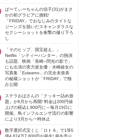
ぱーてぃーちゃんの信子(31)がまさ
かの初グラビアに挑戦!
「FRIDAY」でおなじみのタイトな
ジーンズを脱いだスキャンダラスな
セクシーショットを衝撃の撮り下ろ
し
「そのヒップ、国宝超え。」
Netflix「シティーハンター」の熱演
も話題、映画「長崎─閃光の影で」
にも出演の実力派女優・水崎綾女の
写真集「Euteamo」の完全未発表
の秘蔵ショットが「FRIDAY」で独
占公開
ステラおばさんの「クッキー詰め放
題」が6月から再開! 料金は200円値
上げの税込1,900円に～毎月19日に
開催。鳥インフルエンザ流行の影響
により3月から一時休止
数字選択式宝くじ「ロト 6」で1等5
億4,874万7,800円が発生! 発生売り