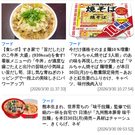
フード
フード
【食レポ】すき家で「旨だしたけ
今だけ価格そのまま麺10％増量!
のこ牛丼 大盛」(939kcal)を食す!
「マルちゃん焼そば 3人前」のあ
看板メニューの「牛丼」が適度な
の味を再現したカップ焼そば「マ
歯ごたえと出汁の旨味が小気味よ
ルちゃん焼そば 麺増量」が本日
い旨だし筍、涼し気な青ねぎのト
30日(月)から数量限定発売～あお
ッピングで一段上の美味しさにパ
さと紅生姜のふりかけ、キャベ
ワーアップ!
ツ、味付挽肉入り
[2026/3/30 11:37:33]
[2026/3/30 10:27:54]
フード
熊本生まれ、世界育ちの「味千拉麺」監修で伝
統の一杯を自宅で! 日清が「九州熊本豚骨 味千
拉麺」を本日30日(月)発売～具材はチャーシュ
ー、きくらげ、ネギ
[2026/3/30 09:53:52]