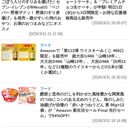
ごぼう入りのすりみを揚げた! セ
ョートケーキ」＆「プレミアムチ
ブン‐イレブンが84kcalの「ベジ
ョコ生ケーキ」が半額! 明日1日
バー 野菜ザクッ！ 野菜のすり身
(水)から3日間限定～お得な応援価
揚げ」を発売～腹がすいた時のお
格商品も販売中
やつ、お酒のおつまみなどにオス
[2026/3/31 20:00:07]
スメ
[2026/3/31 21:11:59]
フード
Amazonで「第112弾 ウイスキーみくじ 466口
限定」を販売中 超大吉1/466「山崎18年」、
大大吉2/466「山崎12年」、大吉2/466「白州12
年」など11種類のウイスキーからどの1本が届
くか運試し!
[2026/3/31 18:30:01]
フード
鰹節と昆布のだしを利かせた風味豊かな関東風
のつゆにコシのある太めのうどん、味のしみた
油揚げが自慢の「赤いきつねうどん 東 96g×12
個」が「Amazon 新生活セール Final 先行セー
ル」で54%OFF!
[2026/3/31 18:14:08]