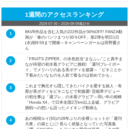
1週間のアクセスランキング
2026-07-30
～
2026-08-06
集計分
8KVR作品を含む人気の222作品が30%OFF! FANZA動
1
画が「春のパンツまつり30％OFF」第2弾を明日1日
(水)朝9:59まで開催～キャンペーンガールは田野憂さ
ん
「FRUITS ZIPPER」の水色担当“まなふぃ”こと真中ま
2
なが待望の初水着グラビアに挑戦! 「週刊プレイボー
イ」でメリハリのある美ボディを披露～「ビキニとか
下着みたいなものを人前で着るのは初めてかも」
これまで胸元すら隠してきたバイクを愛する旅人・有
3
那が美ボディをビキニなどで初披露! 芸能界デビュー
の初仕事は「週プレ」の水着グラビア～同い年の相棒
「Honda X4」で日本全国2万km以上走破。グラビア
挑戦への想いも語ったメイキング動画も
あの桜樹ルイ(55)の28年ぶりの全裸ショットが「週刊
4
大衆」の袋とじに! 長らく絶版となっていた写真集