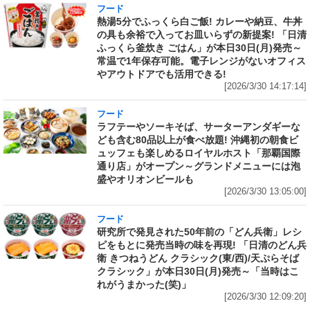
フード
熱湯5分でふっくら白ご飯! カレーや納豆、牛丼
の具も余裕で入ってお皿いらずの新提案! 「日清
ふっくら釜炊き ごはん」が本日30日(月)発売～
常温で1年保存可能。電子レンジがないオフィス
やアウトドアでも活用できる!
[2026/3/30 14:17:14]
フード
ラフテーやソーキそば、サーターアンダギーな
ども含む80品以上が食べ放題! 沖縄初の朝食ビ
ュッフェも楽しめるロイヤルホスト「那覇国際
通り店」がオープン～グランドメニューには泡
盛やオリオンビールも
[2026/3/30 13:05:00]
フード
研究所で発見された50年前の「どん兵衛」レシ
ピをもとに発売当時の味を再現! 「日清のどん兵
衛 きつねうどん クラシック(東/西)/天ぷらそば
クラシック」が本日30日(月)発売～「当時はこ
れがうまかった(笑)」
[2026/3/30 12:09:20]