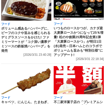
フード
フード
いつものロースかつが、カナダ産
ボリューム感あるハンバーグに、
大麦豚ロースかつになって25％増
ビーフのコクや旨みを感じられる
量! 松のや創業25周年記念第1弾
デミグラスソースをかけた! ファ
「大麦豚ロースかつ」が明日1日
ミリーマートが「コク深い濃厚デ
(水)発売～日本ハムとのコラボで
ミソースの鉄板焼ハンバーグ」を
ボリュームも旨みも“特別仕様”に
発売
アップデート!
[2026/3/31 23:40:28]
[2026/3/31 22:18:34]
フード
フード
キャベツ、にんじん、たまねぎ、
不二家洋菓子店の「プレミアムシ