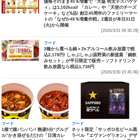
価格そのまま45％増量で「大盛 明太子スパゲテ
ィ」は1,102kcal! 「カレー」や「天使のチーズ
ケーキ」など6品! 創立45周年のファミリーマー
トの「なぜか45％増量作戦」2週目が本日31日
(火)から開催
[2026/3/31 09:30:29]
フード
3種から選べる鍋＋2hアルコール飲み放題で税
込2,178円! しゃぶしゃぶ温野菜の新提案「鍋飲
みセット」が平日限定で販売～ソフトドリンク
飲み放題なら税込1,738円
[2026/3/30 23:45:36]
フード
フード
1個で腹パンパン! 熱湯5分“グルグ
ネット限定「サッポロ生ビール黒
ル”かき混ぜるだけの「日清カレ
ラベル『エヴァンゲリオン』デザ