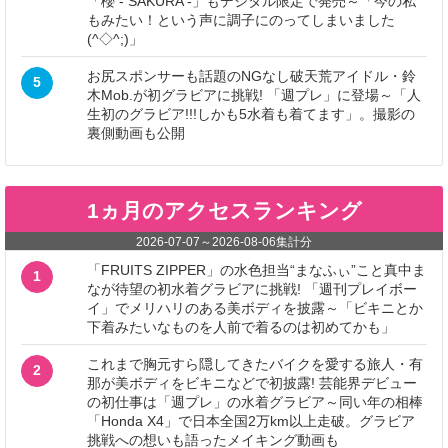
「櫻 - SAKURA -」もデジタル限定で発売～「今の私
もみたい！という声に調子にのってしまいました
(^◇^;)」
お尻スポンサーも話題のNGなし破天荒アイドル・鈴
5
木Mob.が初グラビアに挑戦! 「週プレ」に登場～「人
生初のグラビア!!!しかも5水着も着てます」。撮影の
裏側動画も公開
1ヵ月のアクセスランキング
2026-07-07
～
2026-08-06
集計分
「FRUITS ZIPPER」の水色担当“まなふぃ”こと真中ま
1
なが待望の初水着グラビアに挑戦! 「週刊プレイボー
イ」でメリハリのある美ボディを披露～「ビキニとか
下着みたいなものを人前で着るのは初めてかも」
これまで胸元すら隠してきたバイクを愛する旅人・有
2
那が美ボディをビキニなどで初披露! 芸能界デビュー
の初仕事は「週プレ」の水着グラビア～同い年の相棒
「Honda X4」で日本全国2万km以上走破。グラビア
挑戦への想いも語ったメイキング動画も