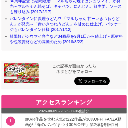
30周年記念で期間限定! 「マルちゃん焼そばシュウマイ」が発
売～マルちゃん焼そば、キャベツ、にんじん、紅生姜、ソース
も練り込み [2017/2/17]
バレンタインに義理うどん!? 「マルちゃん 甘ーいきつねうど
ん」が発売～「赤いきつねうどん」を甘めに仕上げ、パッケー
ジもバレンタイン仕様 [2017/1/12]
崎陽軒がシウマイ弁当など34商品を9月1日から値上げ～原材料
や包装資材などの高騰のため [2016/8/22]
この記事が面白かったら
ネタとぴをフォロー
アクセスランキング
2026-08-05
～
2026-08-06
集計分
8KVR作品を含む人気の222作品が30%OFF! FANZA動
1
画が「春のパンツまつり30％OFF」第2弾を明日1日