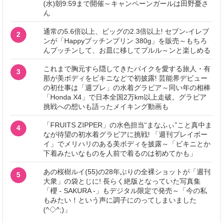
(水)朝9:59まで開催～キャンペーンガールは田野憂さ
ん
通常の5.6倍以上、ビッグの2.3倍以上! セブン‐イレブ
2
ンが「Happyプッチンプリン 380g」を販売～もちろ
んプッチンして、お皿に移してプルル～ンと楽しめる
これまで胸元すら隠してきたバイクを愛する旅人・有
3
那が美ボディをビキニなどで初披露! 芸能界デビュー
の初仕事は「週プレ」の水着グラビア～同い年の相棒
「Honda X4」で日本全国2万km以上走破。グラビア
挑戦への想いも語ったメイキング動画も
「FRUITS ZIPPER」の水色担当“まなふぃ”こと真中ま
4
なが待望の初水着グラビアに挑戦! 「週刊プレイボー
イ」でメリハリのある美ボディを披露～「ビキニとか
下着みたいなものを人前で着るのは初めてかも」
あの桜樹ルイ(55)の28年ぶりの全裸ショットが「週刊
5
大衆」の袋とじに! 長らく絶版となっていた写真集
「櫻 - SAKURA -」もデジタル限定で発売～「今の私
もみたい！という声に調子にのってしまいました
(^◇^;)」