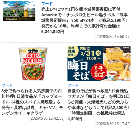
フード
売上1本につき1円を熊本城災害復旧に寄付
Amazonで「サッポロ生ビール黒ラベル『熊本
城復興応援缶』 350ml×24本」が税込5,180円!
発売から10年、昨年までの累計寄付金額は
6,344,952円
[2026/3/30 15:50:17]
フード
フード
3分で食べられる人気沸騰中の四
自慢のそばが食べ放題! 和食麺処
川料理! 日清食品が「カップヌー
サガミが「晦日そば」を明日31日
ドル 14種のスパイス麻辣湯」を
(火)開催～大海老天などの天ぷら
発売～具材は謎肉、キャベツ、チ
や薬味などもついて税込2,200円!
ンゲンサイ、キクラゲ
「時間無制限」の挑戦枠は税込
[2026/3/30 15:42:35]
4,400円
[2026/3/30 15:17:42]