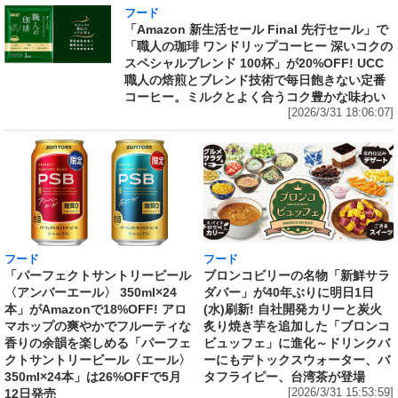
フード
「Amazon 新生活セール Final 先行セール」で
「職人の珈琲 ワンドリップコーヒー 深いコクの
スペシャルブレンド 100杯」が20%OFF! UCC
職人の焙煎とブレンド技術で毎日飽きない定番
コーヒー。ミルクとよく合うコク豊かな味わい
[2026/3/31 18:06:07]
フード
フード
「パーフェクトサントリービール
ブロンコビリーの名物「新鮮サラ
〈アンバーエール〉 350ml×24
ダバー」が40年ぶりに明日1日
本」がAmazonで18%OFF! アロ
(水)刷新! 自社開発カリーと炭火
マホップの爽やかでフルーティな
炙り焼き芋を追加した「ブロンコ
香りの余韻を楽しめる「パーフェ
ビュッフェ」に進化～ドリンクバ
クトサントリービール〈エール〉
ーにもデトックスウォーター、バ
350ml×24本」は26%OFFで5月
タフライピー、台湾茶が登場
12日発売
[2026/3/31 15:53:59]