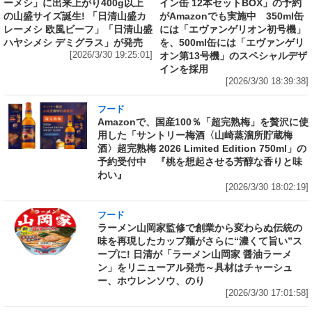
ーメシ」に出来上がり400g以上
イン缶 12本セットBOX」の予約
の山盛サイズ誕生! 「日清山盛カ
がAmazonでも実施中 350ml缶
レーメシ 欧風ビーフ」「日清山盛
には「エヴァンゲリオン初号機」
ハヤシメシ デミグラス」が発売
を、500ml缶には「エヴァンゲリ
[2026/3/30 19:25:01]
オン第13号機」のスペシャルデザ
インを採用
[2026/3/30 18:39:38]
フード
Amazonで、国産100％「超完熟梅」を贅沢に使
用した「サントリー梅酒〈山崎蒸溜所貯蔵梅
酒〉超完熟梅 2026 Limited Edition 750ml」の
予約受付中 『桃を想起させる芳醇な香りと味
わい』
[2026/3/30 18:02:19]
フード
ラーメン山岡家監修で創業から変わらぬ伝統の
味を再現したカップ麺がさらに“濃くて旨い”ス
ープに! 日清が「ラーメン山岡家 醤油ラーメ
ン」をリニューアル発売～具材はチャーシュ
ー、ホウレンソウ、のり
[2026/3/30 17:01:58]