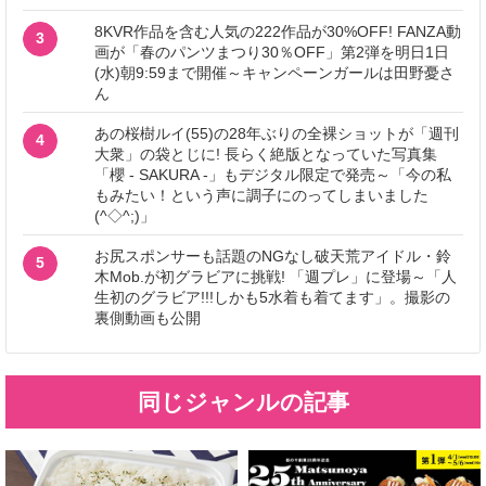
8KVR作品を含む人気の222作品が30%OFF! FANZA動
3
画が「春のパンツまつり30％OFF」第2弾を明日1日
(水)朝9:59まで開催～キャンペーンガールは田野憂さ
ん
あの桜樹ルイ(55)の28年ぶりの全裸ショットが「週刊
4
大衆」の袋とじに! 長らく絶版となっていた写真集
「櫻 - SAKURA -」もデジタル限定で発売～「今の私
もみたい！という声に調子にのってしまいました
(^◇^;)」
お尻スポンサーも話題のNGなし破天荒アイドル・鈴
5
木Mob.が初グラビアに挑戦! 「週プレ」に登場～「人
生初のグラビア!!!しかも5水着も着てます」。撮影の
裏側動画も公開
同じジャンルの記事