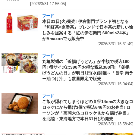
[2026/3/31 17:56:05]
フード
本日31日(火)発売! 伊右衛門ブランド初となる
『和紅茶×京番茶』ブレンドで日本茶の新しい愉
しみを提案する「紅の伊右衛門 600ml×24本」
がAmazonでも販売中
[2026/3/31 15:31:49]
フード
丸亀製麺の「釜揚げうどん」が半額で税込190
円! 得サイズは390円お得な税込380円! 「釜揚
げうどんの日」が明日1日(水)開催～「旨辛 肉ラ
ー油つけ汁」も数量限定で販売
[2026/3/31 15:04:04]
フード
ご飯が隠れてしまうほどの直径14cmの大きなコ
ロッケにから揚げ3個で税込646円のお弁当! ロ
ーソンが「高岡大仏コロッケ＆から揚げ弁当」
を北陸・東海地方で本日31日(火)発売
[2026/3/31 13:58:49]