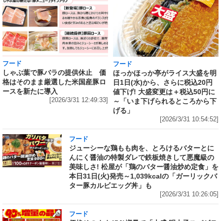
フード
フード
しゃぶ葉で豚バラの提供休止 価
ほっかほっか亭がライス大盛を明
格はそのまま厳選した米国産豚ロ
日1日(水)から、さらに税込20円
ースを新たに導入
値下げ! 大盛変更は＋税込50円に
[2026/3/31 12:49:33]
～「いま下げられるところから下
げる」
[2026/3/31 10:54:52]
フード
ジューシーな鶏もも肉を、とろけるバターとに
んにく醤油の特製ダレで鉄板焼きして悪魔級の
美味しさ! 松屋が「鶏のバター醤油炒め定食」を
本日31日(火)発売～1,039kcalの「ガーリックバ
ター豚カルビエッグ丼」も
[2026/3/31 10:26:05]
フード