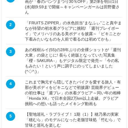
画が「春のパンツまつり30％OFF」第2弾を明日1日
(水)朝9:59まで開催～キャンペーンガールは田野憂さ
ん
「FRUITS ZIPPER」の水色担当“まなふぃ”こと真中ま
2
なが待望の初水着グラビアに挑戦! 「週刊プレイボー
イ」でメリハリのある美ボディを披露～「ビキニとか
下着みたいなものを人前で着るのは初めてかも」
あの桜樹ルイ(55)の28年ぶりの全裸ショットが「週刊
3
大衆」の袋とじに! 長らく絶版となっていた写真集
「櫻 - SAKURA -」もデジタル限定で発売～「今の私
もみたい！という声に調子にのってしまいました
(^◇^;)」
これまで胸元すら隠してきたバイクを愛する旅人・有
4
那が美ボディをビキニなどで初披露! 芸能界デビュー
の初仕事は「週プレ」の水着グラビア～同い年の相棒
「Honda X4」で日本全国2万km以上走破。グラビア
挑戦への想いも語ったメイキング動画も
【聖地巡礼・ラブライブ！ 1期（1）】穂乃果の実家
5
「穂むら」のモデルになった老舗甘味処「竹むら」で
甘味と巡礼を楽しむ