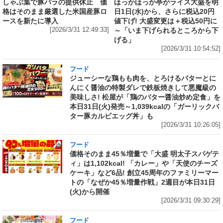
しゃぶ葉で豚バラの提供休止 価
ほっかほっか亭がライス大盛を明
格はそのまま厳選した米国産豚ロ
日1日(水)から、さらに税込20円
ースを新たに導入
値下げ! 大盛変更は＋税込50円に
[2026/3/31 12:49:33]
～「いま下げられるところから下
げる」
[2026/3/31 10:54:52]
フード
ジューシーな鶏もも肉を、とろけるバターとに
んにく醤油の特製ダレで鉄板焼きして悪魔級の
美味しさ! 松屋が「鶏のバター醤油炒め定食」を
本日31日(火)発売～1,039kcalの「ガーリックバ
ター豚カルビエッグ丼」も
[2026/3/31 10:26:05]
フード
価格そのまま45％増量で「大盛 明太子スパゲテ
ィ」は1,102kcal! 「カレー」や「天使のチーズ
ケーキ」など6品! 創立45周年のファミリーマー
トの「なぜか45％増量作戦」2週目が本日31日
(火)から開催
[2026/3/31 09:30:29]
フード