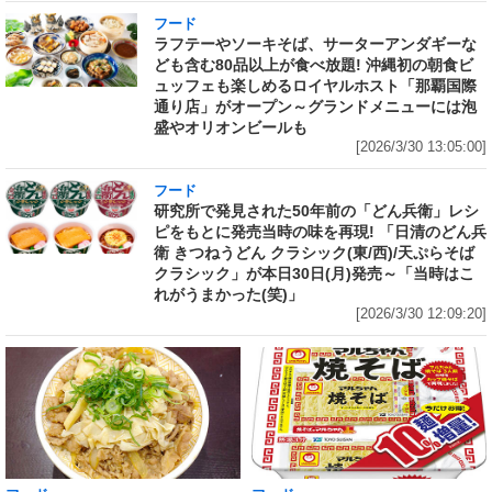
フード
ラフテーやソーキそば、サーターアンダギーな
ども含む80品以上が食べ放題! 沖縄初の朝食ビ
ュッフェも楽しめるロイヤルホスト「那覇国際
通り店」がオープン～グランドメニューには泡
盛やオリオンビールも
[2026/3/30 13:05:00]
フード
研究所で発見された50年前の「どん兵衛」レシ
ピをもとに発売当時の味を再現! 「日清のどん兵
衛 きつねうどん クラシック(東/西)/天ぷらそば
クラシック」が本日30日(月)発売～「当時はこ
れがうまかった(笑)」
[2026/3/30 12:09:20]