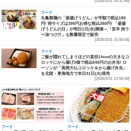
[2026/3/31 15:31:49]
フード
丸亀製麺の「釜揚げうどん」が半額で税込190
円! 得サイズは390円お得な税込380円! 「釜揚
げうどんの日」が明日1日(水)開催～「旨辛 肉ラ
ー油つけ汁」も数量限定で販売
[2026/3/31 15:04:04]
フード
ご飯が隠れてしまうほどの直径14cmの大きなコ
ロッケにから揚げ3個で税込646円のお弁当! ロ
ーソンが「高岡大仏コロッケ＆から揚げ弁当」
を北陸・東海地方で本日31日(火)発売
[2026/3/31 13:58:49]
フード
フード