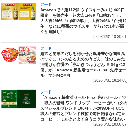
フード
Amazonで「第112弾 ウイスキーみくじ 466口
限定」を販売中 超大吉1/466「山崎18年」、
大大吉2/466「山崎12年」、大吉2/466「白州12
年」など11種類のウイスキーからどの1本が届
くか運試し!
[2026/3/31 18:30:01]
フード
鰹節と昆布のだしを利かせた風味豊かな関東風
のつゆにコシのある太めのうどん、味のしみた
油揚げが自慢の「赤いきつねうどん 東 96g×12
個」が「Amazon 新生活セール Final 先行セー
ル」で54%OFF!
[2026/3/31 18:14:08]
フード
「Amazon 新生活セール Final 先行セール」で
「職人の珈琲 ワンドリップコーヒー 深いコクの
スペシャルブレンド 100杯」が20%OFF! UCC
職人の焙煎とブレンド技術で毎日飽きない定番
コーヒー。ミルクとよく合うコク豊かな味わい
[2026/3/31 18:06:07]