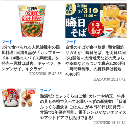
フード
フード
3分で食べられる人気沸騰中の四
自慢のそばが食べ放題! 和食麺処
川料理! 日清食品が「カップヌー
サガミが「晦日そば」を明日31日
ドル 14種のスパイス麻辣湯」を
(火)開催～大海老天などの天ぷら
発売～具材は謎肉、キャベツ、チ
や薬味などもついて税込2,200円!
ンゲンサイ、キクラゲ
「時間無制限」の挑戦枠は税込
[2026/3/30 15:42:35]
4,400円
[2026/3/30 15:17:42]
フード
熱湯5分でふっくら白ご飯! カレーや納豆、牛丼
の具も余裕で入ってお皿いらずの新提案! 「日清
ふっくら釜炊き ごはん」が本日30日(月)発売～
常温で1年保存可能。電子レンジがないオフィス
やアウトドアでも活用できる!
[2026/3/30 14:17:14]