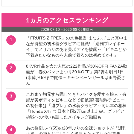
1ヵ月のアクセスランキング
2026-07-10
～
2026-08-09
集計分
「FRUITS ZIPPER」の水色担当“まなふぃ”こと真中ま
1
なが待望の初水着グラビアに挑戦! 「週刊プレイボー
イ」でメリハリのある美ボディを披露～「ビキニとか
下着みたいなものを人前で着るのは初めてかも」
8KVR作品を含む人気の222作品が30%OFF! FANZA動
2
画が「春のパンツまつり30％OFF」第2弾を明日1日
(水)朝9:59まで開催～キャンペーンガールは田野憂さ
ん
これまで胸元すら隠してきたバイクを愛する旅人・有
3
那が美ボディをビキニなどで初披露! 芸能界デビュー
の初仕事は「週プレ」の水着グラビア～同い年の相棒
「Honda X4」で日本全国2万km以上走破。グラビア
挑戦への想いも語ったメイキング動画も
あの桜樹ルイ(55)の28年ぶりの全裸ショットが「週刊
4
大衆」の袋とじに! 長らく絶版となっていた写真集