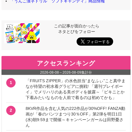
「うんこ漢字ドリル ソフトキャンディ」商品情報
この記事が面白かったら
ネタとぴをフォロー
アクセスランキング
2026-08-08
～
2026-08-09
集計分
「FRUITS ZIPPER」の水色担当“まなふぃ”こと真中ま
1
なが待望の初水着グラビアに挑戦! 「週刊プレイボー
イ」でメリハリのある美ボディを披露～「ビキニとか
下着みたいなものを人前で着るのは初めてかも」
8KVR作品を含む人気の222作品が30%OFF! FANZA動
2
画が「春のパンツまつり30％OFF」第2弾を明日1日
(水)朝9:59まで開催～キャンペーンガールは田野憂さ
ん