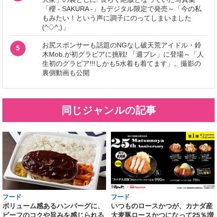
「櫻 - SAKURA -」もデジタル限定で発売～「今の私
もみたい！という声に調子にのってしまいました
(^◇^;)」
お尻スポンサーも話題のNGなし破天荒アイドル・鈴
5
木Mob.が初グラビアに挑戦! 「週プレ」に登場～「人
生初のグラビア!!!しかも5水着も着てます」。撮影の
裏側動画も公開
同じジャンルの記事
フード
フード
いつものロースかつが、カナダ産
ボリューム感あるハンバーグに、
大麦豚ロースかつになって25％増
ビーフのコクや旨みを感じられる