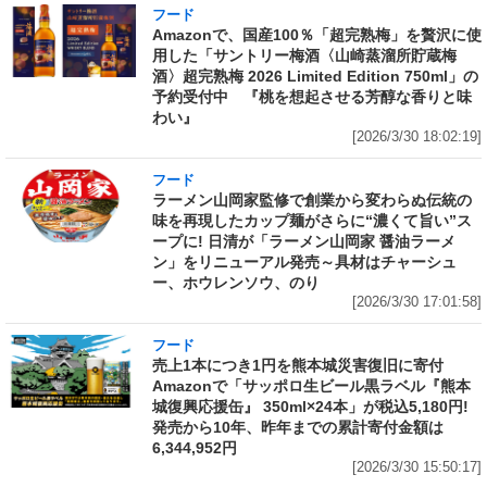
フード
Amazonで、国産100％「超完熟梅」を贅沢に使
用した「サントリー梅酒〈山崎蒸溜所貯蔵梅
酒〉超完熟梅 2026 Limited Edition 750ml」の
予約受付中 『桃を想起させる芳醇な香りと味
わい』
[2026/3/30 18:02:19]
フード
ラーメン山岡家監修で創業から変わらぬ伝統の
味を再現したカップ麺がさらに“濃くて旨い”ス
ープに! 日清が「ラーメン山岡家 醤油ラーメ
ン」をリニューアル発売～具材はチャーシュ
ー、ホウレンソウ、のり
[2026/3/30 17:01:58]
フード
売上1本につき1円を熊本城災害復旧に寄付
Amazonで「サッポロ生ビール黒ラベル『熊本
城復興応援缶』 350ml×24本」が税込5,180円!
発売から10年、昨年までの累計寄付金額は
6,344,952円
[2026/3/30 15:50:17]