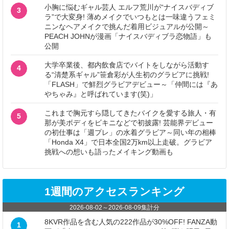
小胸に悩むギャル芸人 エルフ荒川が“ナイスバディブ
3
ラ”で大変身! 薄めメイクでいつもとは一味違うフェミ
ニンなヘアメイクで挑んだ着用ビジュアルが公開～
PEACH JOHNが漫画「ナイスバディブラ恋物語」も
公開
大学卒業後、都内飲食店でバイトをしながら活動す
4
る“清楚系ギャル”笹倉彩が人生初のグラビアに挑戦!
「FLASH」で鮮烈グラビアデビュー～「仲間には『あ
やちゃみ』と呼ばれています(笑)」
これまで胸元すら隠してきたバイクを愛する旅人・有
5
那が美ボディをビキニなどで初披露! 芸能界デビュー
の初仕事は「週プレ」の水着グラビア～同い年の相棒
「Honda X4」で日本全国2万km以上走破。グラビア
挑戦への想いも語ったメイキング動画も
1週間のアクセスランキング
2026-08-02
～
2026-08-09
集計分
8KVR作品を含む人気の222作品が30%OFF! FANZA動
1