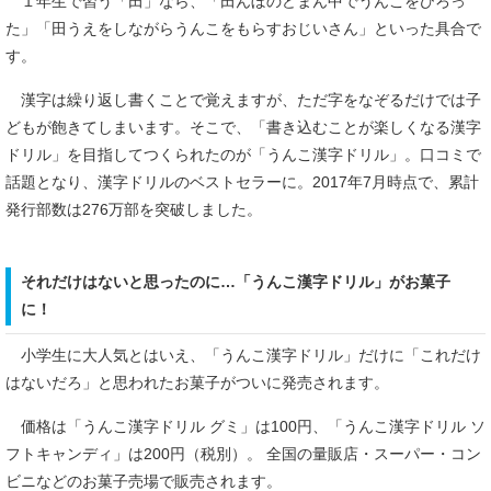
１年生で習う「田」なら、「田んぼのどまん中でうんこをひろっ
た」「田うえをしながらうんこをもらすおじいさん」といった具合で
す。
漢字は繰り返し書くことで覚えますが、ただ字をなぞるだけでは子
どもが飽きてしまいます。そこで、「書き込むことが楽しくなる漢字
ドリル」を目指してつくられたのが「うんこ漢字ドリル」。口コミで
話題となり、漢字ドリルのベストセラーに。2017年7月時点で、累計
発行部数は276万部を突破しました。
それだけはないと思ったのに…「うんこ漢字ドリル」がお菓子
に！
小学生に大人気とはいえ、「うんこ漢字ドリル」だけに「これだけ
はないだろ」と思われたお菓子がついに発売されます。
価格は「うんこ漢字ドリル グミ」は100円、「うんこ漢字ドリル ソ
フトキャンディ」は200円（税別）。 全国の量販店・スーパー・コン
ビニなどのお菓子売場で販売されます。