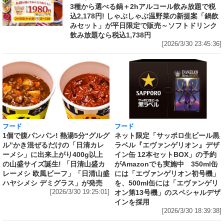
3種から選べる鍋＋2hアルコール飲み放題で税
込2,178円! しゃぶしゃぶ温野菜の新提案「鍋飲
みセット」が平日限定で販売～ソフトドリンク
飲み放題なら税込1,738円
[2026/3/30 23:45:36]
フード
フード
1個で腹パンパン! 熱湯5分“グルグ
ネット限定「サッポロ生ビール黒
ル”かき混ぜるだけの「日清カレ
ラベル『エヴァンゲリオン』デザ
ーメシ」に出来上がり400g以上
イン缶 12本セットBOX」の予約
の山盛サイズ誕生! 「日清山盛カ
がAmazonでも実施中 350ml缶
レーメシ 欧風ビーフ」「日清山盛
には「エヴァンゲリオン初号機」
ハヤシメシ デミグラス」が発売
を、500ml缶には「エヴァンゲリ
[2026/3/30 19:25:01]
オン第13号機」のスペシャルデザ
インを採用
[2026/3/30 18:39:38]