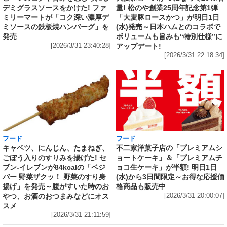
量! 松のや創業25周年記念第1弾
デミグラスソースをかけた! ファ
「大麦豚ロースかつ」が明日1日
ミリーマートが「コク深い濃厚デ
(水)発売～日本ハムとのコラボで
ミソースの鉄板焼ハンバーグ」を
ボリュームも旨みも“特別仕様”に
発売
アップデート!
[2026/3/31 23:40:28]
[2026/3/31 22:18:34]
フード
フード
キャベツ、にんじん、たまねぎ、
不二家洋菓子店の「プレミアムシ
ごぼう入りのすりみを揚げた! セ
ョートケーキ」＆「プレミアムチ
ブン‐イレブンが84kcalの「ベジ
ョコ生ケーキ」が半額! 明日1日
バー 野菜ザクッ！ 野菜のすり身
(水)から3日間限定～お得な応援価
揚げ」を発売～腹がすいた時のお
格商品も販売中
やつ、お酒のおつまみなどにオス
[2026/3/31 20:00:07]
スメ
[2026/3/31 21:11:59]