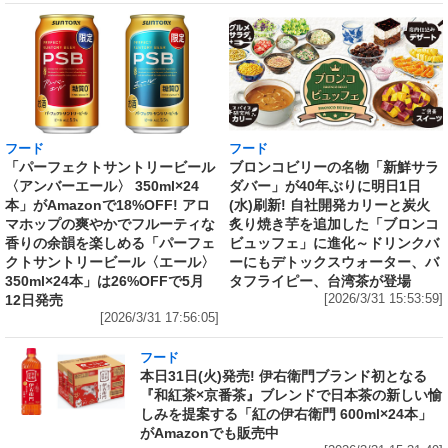
フード
フード
「パーフェクトサントリービール
ブロンコビリーの名物「新鮮サラ
〈アンバーエール〉 350ml×24
ダバー」が40年ぶりに明日1日
本」がAmazonで18%OFF! アロ
(水)刷新! 自社開発カリーと炭火
マホップの爽やかでフルーティな
炙り焼き芋を追加した「ブロンコ
香りの余韻を楽しめる「パーフェ
ビュッフェ」に進化～ドリンクバ
クトサントリービール〈エール〉
ーにもデトックスウォーター、バ
350ml×24本」は26%OFFで5月
タフライピー、台湾茶が登場
12日発売
[2026/3/31 15:53:59]
[2026/3/31 17:56:05]
フード
本日31日(火)発売! 伊右衛門ブランド初となる
『和紅茶×京番茶』ブレンドで日本茶の新しい愉
しみを提案する「紅の伊右衛門 600ml×24本」
がAmazonでも販売中