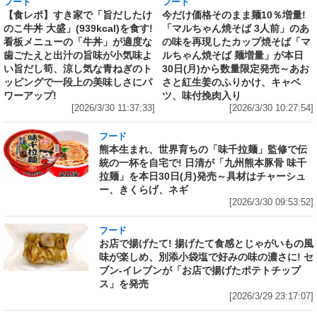
フード
フード
【食レポ】すき家で「旨だしたけ
今だけ価格そのまま麺10％増量!
のこ牛丼 大盛」(939kcal)を食す!
「マルちゃん焼そば 3人前」のあ
看板メニューの「牛丼」が適度な
の味を再現したカップ焼そば「マ
歯ごたえと出汁の旨味が小気味よ
ルちゃん焼そば 麺増量」が本日
い旨だし筍、涼し気な青ねぎのト
30日(月)から数量限定発売～あお
ッピングで一段上の美味しさにパ
さと紅生姜のふりかけ、キャベ
ワーアップ!
ツ、味付挽肉入り
[2026/3/30 11:37:33]
[2026/3/30 10:27:54]
フード
熊本生まれ、世界育ちの「味千拉麺」監修で伝
統の一杯を自宅で! 日清が「九州熊本豚骨 味千
拉麺」を本日30日(月)発売～具材はチャーシュ
ー、きくらげ、ネギ
[2026/3/30 09:53:52]
フード
お店で揚げたて! 揚げたて食感とじゃがいもの風
味が楽しめ、別添小袋塩で好みの味の濃さに! セ
ブン‐イレブンが「お店で揚げたポテトチップ
ス」を発売
[2026/3/29 23:17:07]