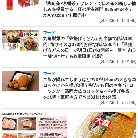
『和紅茶×京番茶』ブレンドで日本茶の新しい愉
しみを提案する「紅の伊右衛門 600ml×24本」
がAmazonでも販売中
[2026/3/31 15:31:49]
フード
丸亀製麺の「釜揚げうどん」が半額で税込190
円! 得サイズは390円お得な税込380円! 「釜揚
げうどんの日」が明日1日(水)開催～「旨辛 肉ラ
ー油つけ汁」も数量限定で販売
[2026/3/31 15:04:04]
フード
ご飯が隠れてしまうほどの直径14cmの大きなコ
ロッケにから揚げ3個で税込646円のお弁当! ロ
ーソンが「高岡大仏コロッケ＆から揚げ弁当」
を北陸・東海地方で本日31日(火)発売
[2026/3/31 13:58:49]