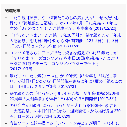
関連記事
「たこ焼引換券」や「特製たこめしの素」入り! 「ぜったいお
得な!!『築地銀だこ福袋』」が2018年1月1日に発売～10年に一
度の「8」のつく年！ たこ焼食べて、多幸来る [2017/12/20]
「ぜったいうまい!! たこ焼」が100円引き! 築地銀だこが「年末
大感謝祭」を明日29日(水)から3日間開催～12月2日(土)、3日
(日)の2日間はスタンプ2倍 [2017/11/28]
コンソメ感さらにアップでたこ焼きを超えていけ!? 銀だこが
「てりたま チーズコンソメ)」を本日18日(水)発売～たまごサ
ラダに2種類のチーズ、コンソメパウダーで仕上げ
[2017/10/18]
銀だこの「たこ焼(ソース)」が100円引き! 今年も「銀だこ祭
り」が明日1日(火)から3日間開催～さらに年に1度の「銀だこの
日」8月8日はスタンプ3倍 [2017/7/31]
築地銀だこの「ぜったいうまい!!たこ焼」が創業価格の420円!
20周年「大創業祭」が本日1日(水)から3日間開催 [2017/3/1]
のり弁当が250円! ほっともっとが三大弁当を100円引きする
「大感謝祭」を本日9日(木)から一週間開催～から揚げ弁当270
円、ロースカツ丼370円 [2017/2/9]
海苔ソースで顔を描ける「ジバニャン弁当」が明日12/1(木)に