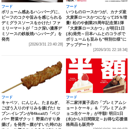
フード
フード
いつものロースかつが、カナダ産
ボリューム感あるハンバーグに、
大麦豚ロースかつになって25％増
ビーフのコクや旨みを感じられる
量! 松のや創業25周年記念第1弾
デミグラスソースをかけた! ファ
「大麦豚ロースかつ」が明日1日
ミリーマートが「コク深い濃厚デ
(水)発売～日本ハムとのコラボで
ミソースの鉄板焼ハンバーグ」を
ボリュームも旨みも“特別仕様”に
発売
アップデート!
[2026/3/31 23:40:28]
[2026/3/31 22:18:34]
フード
フード
キャベツ、にんじん、たまねぎ、
不二家洋菓子店の「プレミアムシ
ごぼう入りのすりみを揚げた! セ
ョートケーキ」＆「プレミアムチ
ブン‐イレブンが84kcalの「ベジ
ョコ生ケーキ」が半額! 明日1日
バー 野菜ザクッ！ 野菜のすり身
(水)から3日間限定～お得な応援価
揚げ」を発売～腹がすいた時のお
格商品も販売中