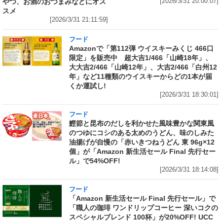
やつ、お酒のおつまみなどにオス
[2026/3/31 20:00:07]
スメ
[2026/3/31 21:11:59]
フード
Amazonで「第112弾 ウイスキーみくじ 466口
限定」を販売中 超大吉1/466「山崎18年」、
大大吉2/466「山崎12年」、大吉2/466「白州12
年」など11種類のウイスキーからどの1本が届
くか運試し!
[2026/3/31 18:30:01]
フード
鰹節と昆布のだしを利かせた風味豊かな関東風
のつゆにコシのある太めのうどん、味のしみた
油揚げが自慢の「赤いきつねうどん 東 96g×12
個」が「Amazon 新生活セール Final 先行セー
ル」で54%OFF!
[2026/3/31 18:14:08]
フード
「Amazon 新生活セール Final 先行セール」で
「職人の珈琲 ワンドリップコーヒー 深いコクの
スペシャルブレンド 100杯」が20%OFF! UCC