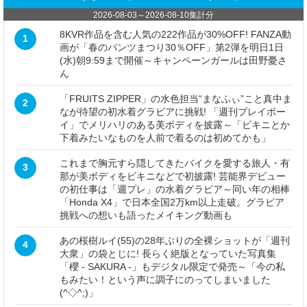
2026-08-03
～
2026-08-10
集計分
8KVR作品を含む人気の222作品が30%OFF! FANZA動
1
画が「春のパンツまつり30％OFF」第2弾を明日1日
(水)朝9:59まで開催～キャンペーンガールは田野憂さ
ん
「FRUITS ZIPPER」の水色担当“まなふぃ”こと真中ま
2
なが待望の初水着グラビアに挑戦! 「週刊プレイボー
イ」でメリハリのある美ボディを披露～「ビキニとか
下着みたいなものを人前で着るのは初めてかも」
これまで胸元すら隠してきたバイクを愛する旅人・有
3
那が美ボディをビキニなどで初披露! 芸能界デビュー
の初仕事は「週プレ」の水着グラビア～同い年の相棒
「Honda X4」で日本全国2万km以上走破。グラビア
挑戦への想いも語ったメイキング動画も
あの桜樹ルイ(55)の28年ぶりの全裸ショットが「週刊
4
大衆」の袋とじに! 長らく絶版となっていた写真集
「櫻 - SAKURA -」もデジタル限定で発売～「今の私
もみたい！という声に調子にのってしまいました
(^◇^;)」