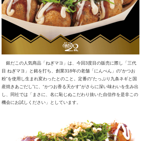
銀だこの人気商品「ねぎマヨ」は、今回3度目の販売に際し「三代
目 ねぎマヨ」と銘を打ち、創業318年の老舗「にんべん」の“かつお
粉”を使用し生まれ変わったとのこと。定番の“たっぷり九条ネギと国
産焼きあごだし”に、“かつお香る天かす”がさらに深い味わいを生み出
し、同社では「まさに、名に恥じぬこだわり抜いた自信作を是非この
機会にお試しください」としています。