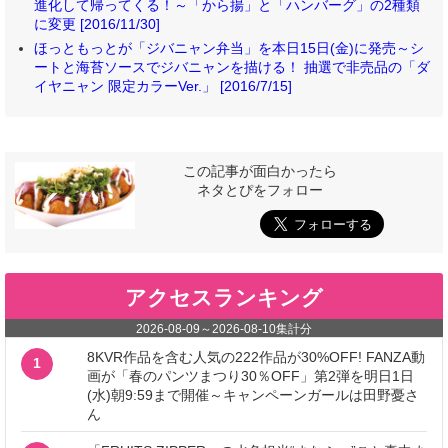
進化して帰ってくる！～「から揚」と「ハンバーグ」の2種類
に変更 [2016/11/30]
ほっともっとが「ジバニャン弁当」を本日15日(金)に発売～シ
ートと海苔ソースでジバニャンを描ける！ 抽選で非売品の「ダ
イヤニャン 限定カラーVer.」 [2016/7/15]
この記事が面白かったら
ネタとぴをフォロー
アクセスランキング
2026-08-09
～
2026-08-10
集計分
8KVR作品を含む人気の222作品が30%OFF! FANZA動
1
画が「春のパンツまつり30％OFF」第2弾を明日1日
(水)朝9:59まで開催～キャンペーンガールは田野憂さ
ん