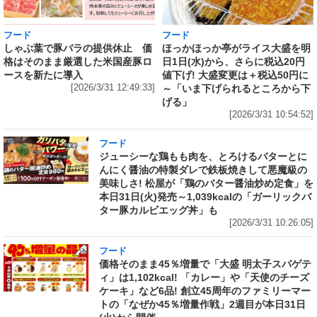
フード
フード
しゃぶ葉で豚バラの提供休止 価
ほっかほっか亭がライス大盛を明
格はそのまま厳選した米国産豚ロ
日1日(水)から、さらに税込20円
ースを新たに導入
値下げ! 大盛変更は＋税込50円に
[2026/3/31 12:49:33]
～「いま下げられるところから下
げる」
[2026/3/31 10:54:52]
フード
ジューシーな鶏もも肉を、とろけるバターとに
んにく醤油の特製ダレで鉄板焼きして悪魔級の
美味しさ! 松屋が「鶏のバター醤油炒め定食」を
本日31日(火)発売～1,039kcalの「ガーリックバ
ター豚カルビエッグ丼」も
[2026/3/31 10:26:05]
フード
価格そのまま45％増量で「大盛 明太子スパゲテ
ィ」は1,102kcal! 「カレー」や「天使のチーズ
ケーキ」など6品! 創立45周年のファミリーマー
トの「なぜか45％増量作戦」2週目が本日31日