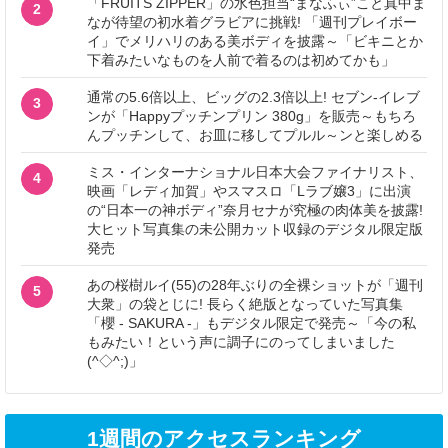
「FRUITS ZIPPER」の水色担当“まなふぃ”こと真中ま
2
なが待望の初水着グラビアに挑戦! 「週刊プレイボー
イ」でメリハリのある美ボディを披露～「ビキニとか
下着みたいなものを人前で着るのは初めてかも」
通常の5.6倍以上、ビッグの2.3倍以上! セブン‐イレブ
3
ンが「Happyプッチンプリン 380g」を販売～もちろ
んプッチンして、お皿に移してプルル～ンと楽しめる
ミス・インターナショナル日本大会ファイナリスト、
4
映画「レディ加賀」やスマスロ「Lラブ嬢3」に出演
の“日本一の神ボディ”奈月セナが究極の肉体美を披露!
大ヒット写真集の未公開カット収録のデジタル限定版
発売
あの桜樹ルイ(55)の28年ぶりの全裸ショットが「週刊
5
大衆」の袋とじに! 長らく絶版となっていた写真集
「櫻 - SAKURA -」もデジタル限定で発売～「今の私
もみたい！という声に調子にのってしまいました
(^◇^;)」
1週間のアクセスランキング