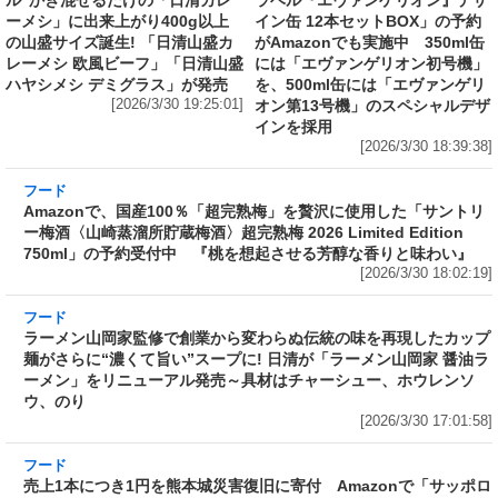
[2026/3/30 19:25:01]
オン第13号機」のスペシャルデザ
インを採用
[2026/3/30 18:39:38]
フード
Amazonで、国産100％「超完熟梅」を贅沢に使
用した「サントリー梅酒〈山崎蒸溜所貯蔵梅
酒〉超完熟梅 2026 Limited Edition 750ml」の
予約受付中 『桃を想起させる芳醇な香りと味
わい』
[2026/3/30 18:02:19]
フード
ラーメン山岡家監修で創業から変わらぬ伝統の
味を再現したカップ麺がさらに“濃くて旨い”ス
ープに! 日清が「ラーメン山岡家 醤油ラーメ
ン」をリニューアル発売～具材はチャーシュ
ー、ホウレンソウ、のり
[2026/3/30 17:01:58]
フード
売上1本につき1円を熊本城災害復旧に寄付
Amazonで「サッポロ生ビール黒ラベル『熊本
城復興応援缶』 350ml×24本」が税込5,180円!