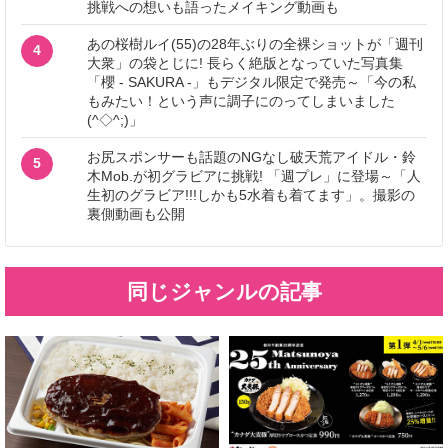
挑戦への想いも語ったメイキング動画も
あの桜樹ルイ(55)の28年ぶりの全裸ショットが「週刊
4
大衆」の袋とじに! 長らく絶版となっていた写真集
「櫻 - SAKURA -」もデジタル限定で発売～「今の私
もみたい！という声に調子にのってしまいました
(^◇^;)」
お尻スポンサーも話題のNGなし破天荒アイドル・鈴
5
木Mob.が初グラビアに挑戦! 「週プレ」に登場～「人
生初のグラビア!!!しかも5水着も着てます」。撮影の
裏側動画も公開
同じジャンルの記事