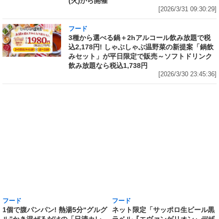
(火)から開催
[2026/3/31 09:30:29]
フード
3種から選べる鍋＋2hアルコール飲み放題で税
込2,178円! しゃぶしゃぶ温野菜の新提案「鍋飲
みセット」が平日限定で販売～ソフトドリンク
飲み放題なら税込1,738円
[2026/3/30 23:45:36]
フード
フード
1個で腹パンパン! 熱湯5分“グルグ
ネット限定「サッポロ生ビール黒
ル”かき混ぜるだけの「日清カレ
ラベル『エヴァンゲリオン』デザ
ーメシ」に出来上がり400g以上
イン缶 12本セットBOX」の予約
の山盛サイズ誕生! 「日清山盛カ
がAmazonでも実施中 350ml缶
レーメシ 欧風ビーフ」「日清山盛
には「エヴァンゲリオン初号機」
ハヤシメシ デミグラス」が発売
を、500ml缶には「エヴァンゲリ