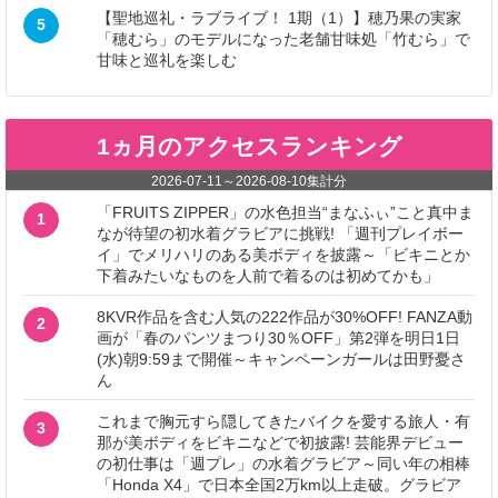
【聖地巡礼・ラブライブ！ 1期（1）】穂乃果の実家
5
「穂むら」のモデルになった老舗甘味処「竹むら」で
甘味と巡礼を楽しむ
1ヵ月のアクセスランキング
2026-07-11
～
2026-08-10
集計分
「FRUITS ZIPPER」の水色担当“まなふぃ”こと真中ま
1
なが待望の初水着グラビアに挑戦! 「週刊プレイボー
イ」でメリハリのある美ボディを披露～「ビキニとか
下着みたいなものを人前で着るのは初めてかも」
8KVR作品を含む人気の222作品が30%OFF! FANZA動
2
画が「春のパンツまつり30％OFF」第2弾を明日1日
(水)朝9:59まで開催～キャンペーンガールは田野憂さ
ん
これまで胸元すら隠してきたバイクを愛する旅人・有
3
那が美ボディをビキニなどで初披露! 芸能界デビュー
の初仕事は「週プレ」の水着グラビア～同い年の相棒
「Honda X4」で日本全国2万km以上走破。グラビア