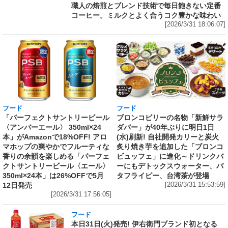
職人の焙煎とブレンド技術で毎日飽きない定番
コーヒー。ミルクとよく合うコク豊かな味わい
[2026/3/31 18:06:07]
フード
フード
「パーフェクトサントリービール
ブロンコビリーの名物「新鮮サラ
〈アンバーエール〉 350ml×24
ダバー」が40年ぶりに明日1日
本」がAmazonで18%OFF! アロ
(水)刷新! 自社開発カリーと炭火
マホップの爽やかでフルーティな
炙り焼き芋を追加した「ブロンコ
香りの余韻を楽しめる「パーフェ
ビュッフェ」に進化～ドリンクバ
クトサントリービール〈エール〉
ーにもデトックスウォーター、バ
350ml×24本」は26%OFFで5月
タフライピー、台湾茶が登場
12日発売
[2026/3/31 15:53:59]
[2026/3/31 17:56:05]
フード
本日31日(火)発売! 伊右衛門ブランド初となる