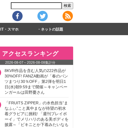
IT・スマホ
ネットの話題
アクセスランキング
2026-08-07
～
2026-08-08
集計分
8KVR作品を含む人気の222作品が
30%OFF! FANZA動画が「春のパン
ツまつり30％OFF」第2弾を明日1
日(水)朝9:59まで開催～キャンペー
ンガールは田野憂さん
「FRUITS ZIPPER」の水色担当“ま
なふぃ”こと真中まなが待望の初水
着グラビアに挑戦! 「週刊プレイボ
ーイ」でメリハリのある美ボディを
披露～「ビキニとか下着みたいなも