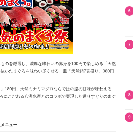
6
7
ものを厳選し、濃厚な味わいの赤身を100円で楽しめる「天然
抜いたまぐろを味わい尽くせる一皿「天然鮪7貫盛り」980円
」180円、天然ミナミマグロならではの脂の甘味が味わえる
8
ぐろにこだわる八洲水産とのコラボで実現した選りすぐりのまぐ
9
定メニュー