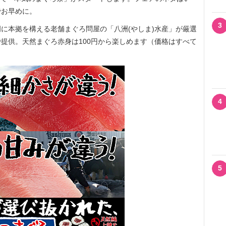
でお早めに。
3
に本拠を構える老舗まぐろ問屋の「八洲(やしま)水産」が厳選
提供。天然まぐろ赤身は100円から楽しめます（価格はすべて
4
5