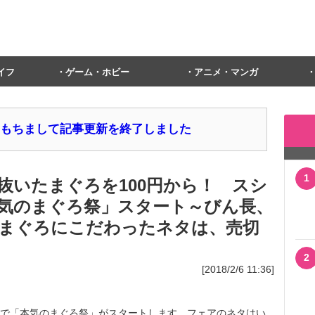
イフ
ゲーム・ホビー
アニメ・マンガ
1日をもちまして記事更新を終了しました
1
抜いたまぐろを100円から！ スシ
「本気のまぐろ祭」スタート～びん長、
まぐろにこだわったネタは、売切
2
[2018/2/6 11:36]
ーで「本気のまぐろ祭」がスタートします。フェアのネタはい