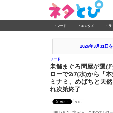
フード
エンタメ
ラ
2026年3月3
フード
老舗まぐろ問屋が選び
ローで2/7(水)から
ミナミ、めばちと天然
れ次第終了
リスト
明日2月7日(水)から、全国のスシロ