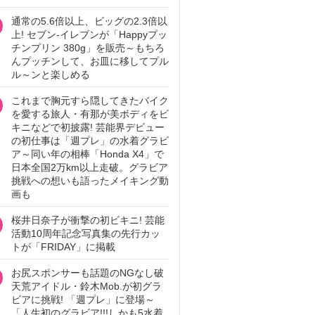
通常の5.6倍以上、ビッグの2.3倍以
上! セブン‐イレブンが「Happyプッ
チンプリン 380g」を販売～もちろ
んプッチンして、お皿に移してプル
ル～ンと楽しめる
これまで胸元すら隠してきたバイク
を愛する旅人・有那が美ボディをビ
キニなどで初披露! 芸能界デビュー
の初仕事は「週プレ」の水着グラビ
ア～同い年の相棒「Honda X4」で
日本全国2万km以上走破。グラビア
挑戦への想いも語ったメイキング動
画も
桜井日奈子が衝撃の初ビキニ! 芸能
活動10周年記念写真集の先行カッ
トが「FRIDAY」に掲載
お尻スポンサーも話題のNGなし破
天荒アイドル・鈴木Mob.が初グラ
ビアに挑戦! 「週プレ」に登場～
「人生初のグラビア!!!しかも5水着