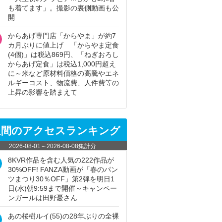
も着てます」。撮影の裏側動画も公
開
からあげ専門店「からやま」が約7
カ月ぶりに値上げ 「からやま定食
(4個)」は税込869円、「ねぎおろし
からあげ定食」は税込1,000円超え
に～米など原材料価格の高騰やエネ
ルギーコスト、物流費、人件費等の
上昇の影響を踏まえて
週間のアクセスランキング
2026-08-01
～
2026-08-08
集計分
8KVR作品を含む人気の222作品が
30%OFF! FANZA動画が「春のパン
ツまつり30％OFF」第2弾を明日1
日(水)朝9:59まで開催～キャンペー
ンガールは田野憂さん
あの桜樹ルイ(55)の28年ぶりの全裸