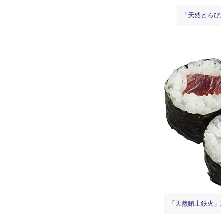
「天然とろび
「天然鮪上鉄火」