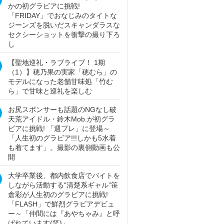
かの初グラビアに挑戦!
「FRIDAY」でおなじみのタイトな
ジーンズを脱いだスキャンダラスな
セクシーショットを衝撃の撮り下ろ
し
【聖地巡礼・ラブライブ！ 1期
（1）】穂乃果の実家「穂むら」の
モデルになった老舗甘味処「竹む
ら」で甘味と巡礼を楽しむ
お尻スポンサーも話題のNGなし破
天荒アイドル・鈴木Mob.が初グラ
ビアに挑戦! 「週プレ」に登場～
「人生初のグラビア!!!しかも5水着
も着てます」。撮影の裏側動画も公
開
大学卒業後、都内飲食店でバイトを
しながら活動する“清楚系ギャル”笹
倉彩が人生初のグラビアに挑戦!
「FLASH」で鮮烈グラビアデビュ
ー～「仲間には『あやちゃみ』と呼
ばれています(笑)」