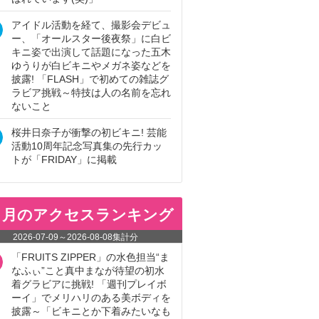
アイドル活動を経て、撮影会デビュ
ー、「オールスター後夜祭」に白ビ
キニ姿で出演して話題になった五木
ゆうりが白ビキニやメガネ姿などを
披露! 「FLASH」で初めての雑誌グ
ラビア挑戦～特技は人の名前を忘れ
ないこと
桜井日奈子が衝撃の初ビキニ! 芸能
活動10周年記念写真集の先行カッ
トが「FRIDAY」に掲載
ヵ月のアクセスランキング
2026-07-09
～
2026-08-08
集計分
「FRUITS ZIPPER」の水色担当“ま
なふぃ”こと真中まなが待望の初水
着グラビアに挑戦! 「週刊プレイボ
ーイ」でメリハリのある美ボディを
披露～「ビキニとか下着みたいなも