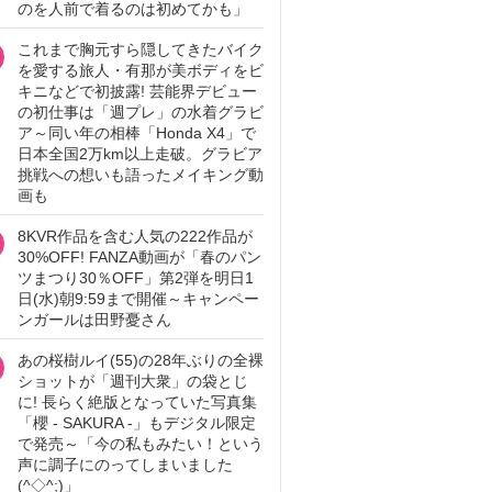
のを人前で着るのは初めてかも」
これまで胸元すら隠してきたバイク
を愛する旅人・有那が美ボディをビ
キニなどで初披露! 芸能界デビュー
の初仕事は「週プレ」の水着グラビ
ア～同い年の相棒「Honda X4」で
日本全国2万km以上走破。グラビア
挑戦への想いも語ったメイキング動
画も
8KVR作品を含む人気の222作品が
30%OFF! FANZA動画が「春のパン
ツまつり30％OFF」第2弾を明日1
日(水)朝9:59まで開催～キャンペー
ンガールは田野憂さん
あの桜樹ルイ(55)の28年ぶりの全裸
ショットが「週刊大衆」の袋とじ
に! 長らく絶版となっていた写真集
「櫻 - SAKURA -」もデジタル限定
で発売～「今の私もみたい！という
声に調子にのってしまいました
(^◇^;)」