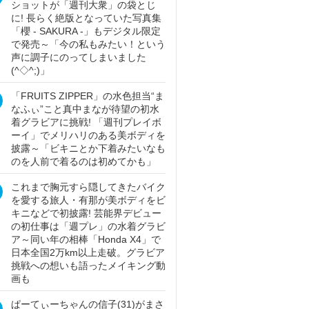
ショットが「週刊大衆」の袋とじ
に! 長らく絶版となっていた写真集
「櫻 - SAKURA -」もデジタル限定
で発売～「今の私もみたい！という
声に調子にのってしまいました
(^◇^;)」
「FRUITS ZIPPER」の水色担当“ま
なふぃ”こと真中まなが待望の初水
着グラビアに挑戦! 「週刊プレイボ
ーイ」でメリハリのある美ボディを
披露～「ビキニとか下着みたいなも
のを人前で着るのは初めてかも」
これまで胸元すら隠してきたバイク
を愛する旅人・有那が美ボディをビ
キニなどで初披露! 芸能界デビュー
の初仕事は「週プレ」の水着グラビ
ア～同い年の相棒「Honda X4」で
日本全国2万km以上走破。グラビア
挑戦への想いも語ったメイキング動
画も
ぱーてぃーちゃんの信子(31)がまさ