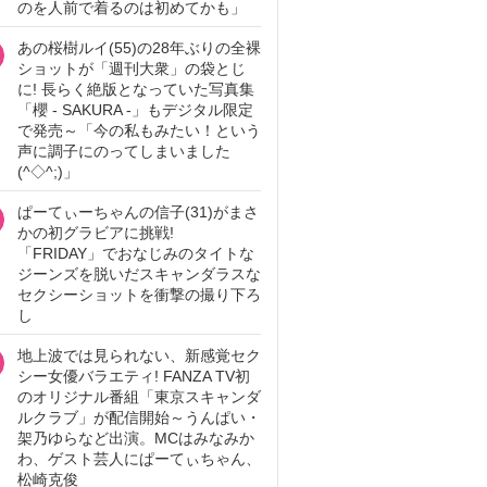
のを人前で着るのは初めてかも」
あの桜樹ルイ(55)の28年ぶりの全裸
ショットが「週刊大衆」の袋とじ
に! 長らく絶版となっていた写真集
「櫻 - SAKURA -」もデジタル限定
で発売～「今の私もみたい！という
声に調子にのってしまいました
(^◇^;)」
ぱーてぃーちゃんの信子(31)がまさ
かの初グラビアに挑戦!
「FRIDAY」でおなじみのタイトな
ジーンズを脱いだスキャンダラスな
セクシーショットを衝撃の撮り下ろ
し
地上波では見られない、新感覚セク
シー女優バラエティ! FANZA TV初
のオリジナル番組「東京スキャンダ
ルクラブ」が配信開始～うんぱい・
架乃ゆらなど出演。MCはみなみか
わ、ゲスト芸人にぱーてぃちゃん、
松崎克俊