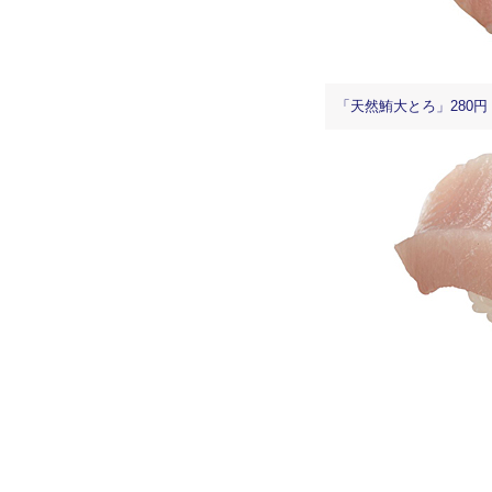
「天然鮪大とろ」280