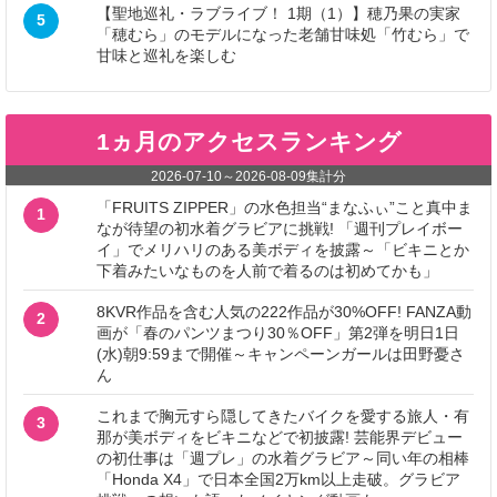
【聖地巡礼・ラブライブ！ 1期（1）】穂乃果の実家
5
「穂むら」のモデルになった老舗甘味処「竹むら」で
甘味と巡礼を楽しむ
1ヵ月のアクセスランキング
2026-07-10
～
2026-08-09
集計分
「FRUITS ZIPPER」の水色担当“まなふぃ”こと真中ま
1
なが待望の初水着グラビアに挑戦! 「週刊プレイボー
イ」でメリハリのある美ボディを披露～「ビキニとか
下着みたいなものを人前で着るのは初めてかも」
8KVR作品を含む人気の222作品が30%OFF! FANZA動
2
画が「春のパンツまつり30％OFF」第2弾を明日1日
(水)朝9:59まで開催～キャンペーンガールは田野憂さ
ん
これまで胸元すら隠してきたバイクを愛する旅人・有
3
那が美ボディをビキニなどで初披露! 芸能界デビュー
の初仕事は「週プレ」の水着グラビア～同い年の相棒
「Honda X4」で日本全国2万km以上走破。グラビア