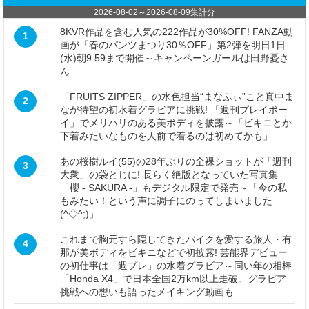
2026-08-02
～
2026-08-09
集計分
8KVR作品を含む人気の222作品が30%OFF! FANZA動
1
画が「春のパンツまつり30％OFF」第2弾を明日1日
(水)朝9:59まで開催～キャンペーンガールは田野憂さ
ん
「FRUITS ZIPPER」の水色担当“まなふぃ”こと真中ま
2
なが待望の初水着グラビアに挑戦! 「週刊プレイボー
イ」でメリハリのある美ボディを披露～「ビキニとか
下着みたいなものを人前で着るのは初めてかも」
あの桜樹ルイ(55)の28年ぶりの全裸ショットが「週刊
3
大衆」の袋とじに! 長らく絶版となっていた写真集
「櫻 - SAKURA -」もデジタル限定で発売～「今の私
もみたい！という声に調子にのってしまいました
(^◇^;)」
これまで胸元すら隠してきたバイクを愛する旅人・有
4
那が美ボディをビキニなどで初披露! 芸能界デビュー
の初仕事は「週プレ」の水着グラビア～同い年の相棒
「Honda X4」で日本全国2万km以上走破。グラビア
挑戦への想いも語ったメイキング動画も