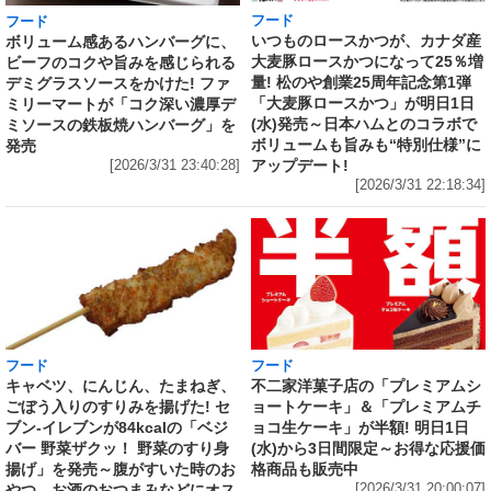
フード
フード
いつものロースかつが、カナダ産
ボリューム感あるハンバーグに、
大麦豚ロースかつになって25％増
ビーフのコクや旨みを感じられる
量! 松のや創業25周年記念第1弾
デミグラスソースをかけた! ファ
「大麦豚ロースかつ」が明日1日
ミリーマートが「コク深い濃厚デ
(水)発売～日本ハムとのコラボで
ミソースの鉄板焼ハンバーグ」を
ボリュームも旨みも“特別仕様”に
発売
アップデート!
[2026/3/31 23:40:28]
[2026/3/31 22:18:34]
フード
フード
キャベツ、にんじん、たまねぎ、
不二家洋菓子店の「プレミアムシ
ごぼう入りのすりみを揚げた! セ
ョートケーキ」＆「プレミアムチ
ブン‐イレブンが84kcalの「ベジ
ョコ生ケーキ」が半額! 明日1日
バー 野菜ザクッ！ 野菜のすり身
(水)から3日間限定～お得な応援価
揚げ」を発売～腹がすいた時のお
格商品も販売中
やつ、お酒のおつまみなどにオス
[2026/3/31 20:00:07]