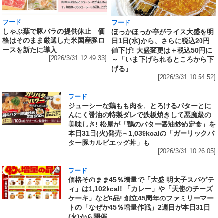
フード
フード
しゃぶ葉で豚バラの提供休止 価
ほっかほっか亭がライス大盛を明
格はそのまま厳選した米国産豚ロ
日1日(水)から、さらに税込20円
ースを新たに導入
値下げ! 大盛変更は＋税込50円に
[2026/3/31 12:49:33]
～「いま下げられるところから下
げる」
[2026/3/31 10:54:52]
フード
ジューシーな鶏もも肉を、とろけるバターとに
んにく醤油の特製ダレで鉄板焼きして悪魔級の
美味しさ! 松屋が「鶏のバター醤油炒め定食」を
本日31日(火)発売～1,039kcalの「ガーリックバ
ター豚カルビエッグ丼」も
[2026/3/31 10:26:05]
フード
価格そのまま45％増量で「大盛 明太子スパゲテ
ィ」は1,102kcal! 「カレー」や「天使のチーズ
ケーキ」など6品! 創立45周年のファミリーマー
トの「なぜか45％増量作戦」2週目が本日31日
(火)から開催