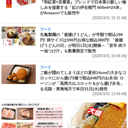
『和紅茶×京番茶』ブレンドで日本茶の新しい愉
しみを提案する「紅の伊右衛門 600ml×24本」
がAmazonでも販売中
[2026/3/31 15:31:49]
フード
丸亀製麺の「釜揚げうどん」が半額で税込190
円! 得サイズは390円お得な税込380円! 「釜揚
げうどんの日」が明日1日(水)開催～「旨辛 肉ラ
ー油つけ汁」も数量限定で販売
[2026/3/31 15:04:04]
フード
ご飯が隠れてしまうほどの直径14cmの大きなコ
ロッケにから揚げ3個で税込646円のお弁当! ロ
ーソンが「高岡大仏コロッケ＆から揚げ弁当」
を北陸・東海地方で本日31日(火)発売
[2026/3/31 13:58:49]