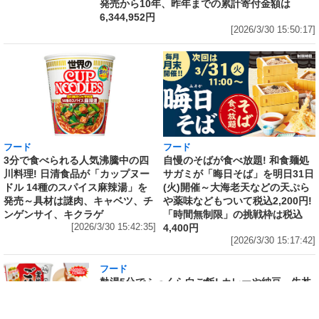
発売から10年、昨年までの累計寄付金額は
6,344,952円
[2026/3/30 15:50:17]
フード
フード
3分で食べられる人気沸騰中の四
自慢のそばが食べ放題! 和食麺処
川料理! 日清食品が「カップヌー
サガミが「晦日そば」を明日31日
ドル 14種のスパイス麻辣湯」を
(火)開催～大海老天などの天ぷら
発売～具材は謎肉、キャベツ、チ
や薬味などもついて税込2,200円!
ンゲンサイ、キクラゲ
「時間無制限」の挑戦枠は税込
[2026/3/30 15:42:35]
4,400円
[2026/3/30 15:17:42]
フード
熱湯5分でふっくら白ご飯! カレーや納豆、牛丼
の具も余裕で入ってお皿いらずの新提案! 「日清
ふっくら釜炊き ごはん」が本日30日(月)発売～