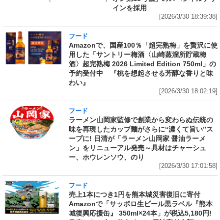
インを採用
[2026/3/30 18:39:38]
フード
Amazonで、国産100％「超完熟梅」を贅沢に使
用した「サントリー梅酒〈山崎蒸溜所貯蔵梅
酒〉超完熟梅 2026 Limited Edition 750ml」の
予約受付中 『桃を想起させる芳醇な香りと味
わい』
[2026/3/30 18:02:19]
フード
ラーメン山岡家監修で創業から変わらぬ伝統の
味を再現したカップ麺がさらに“濃くて旨い”ス
ープに! 日清が「ラーメン山岡家 醤油ラーメ
ン」をリニューアル発売～具材はチャーシュ
ー、ホウレンソウ、のり
[2026/3/30 17:01:58]
フード
売上1本につき1円を熊本城災害復旧に寄付
Amazonで「サッポロ生ビール黒ラベル『熊本
城復興応援缶』 350ml×24本」が税込5,180円!