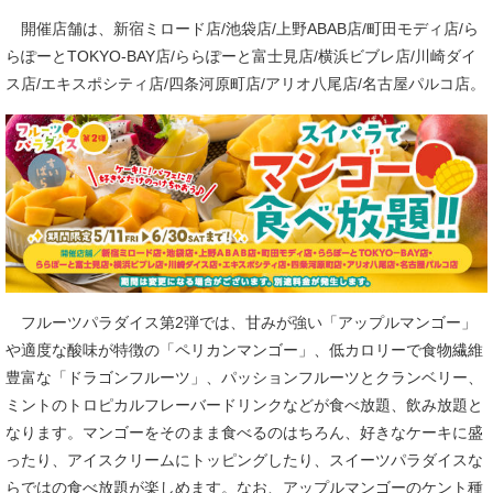
開催店舗は、新宿ミロード店/池袋店/上野ABAB店/町田モディ店/ら
らぽーとTOKYO-BAY店/ららぽーと富士見店/横浜ビブレ店/川崎ダイ
ス店/エキスポシティ店/四条河原町店/アリオ八尾店/名古屋パルコ店。
フルーツパラダイス第2弾では、甘みが強い「アップルマンゴー」
や適度な酸味が特徴の「ペリカンマンゴー」、低カロリーで食物繊維
豊富な「ドラゴンフルーツ」、パッションフルーツとクランベリー、
ミントのトロピカルフレーバードリンクなどが食べ放題、飲み放題と
なります。マンゴーをそのまま食べるのはちろん、好きなケーキに盛
ったり、アイスクリームにトッピングしたり、スイーツパラダイスな
らではの食べ放題が楽しめます。なお、アップルマンゴーのケント種