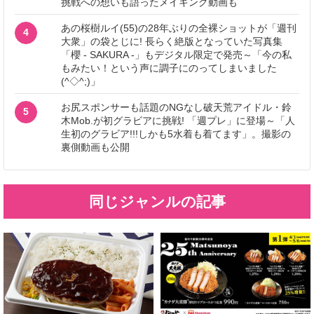
挑戦への想いも語ったメイキング動画も
あの桜樹ルイ(55)の28年ぶりの全裸ショットが「週刊
4
大衆」の袋とじに! 長らく絶版となっていた写真集
「櫻 - SAKURA -」もデジタル限定で発売～「今の私
もみたい！という声に調子にのってしまいました
(^◇^;)」
お尻スポンサーも話題のNGなし破天荒アイドル・鈴
5
木Mob.が初グラビアに挑戦! 「週プレ」に登場～「人
生初のグラビア!!!しかも5水着も着てます」。撮影の
裏側動画も公開
同じジャンルの記事