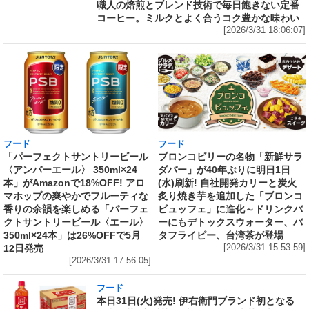
職人の焙煎とブレンド技術で毎日飽きない定番
コーヒー。ミルクとよく合うコク豊かな味わい
[2026/3/31 18:06:07]
フード
フード
「パーフェクトサントリービール
ブロンコビリーの名物「新鮮サラ
〈アンバーエール〉 350ml×24
ダバー」が40年ぶりに明日1日
本」がAmazonで18%OFF! アロ
(水)刷新! 自社開発カリーと炭火
マホップの爽やかでフルーティな
炙り焼き芋を追加した「ブロンコ
香りの余韻を楽しめる「パーフェ
ビュッフェ」に進化～ドリンクバ
クトサントリービール〈エール〉
ーにもデトックスウォーター、バ
350ml×24本」は26%OFFで5月
タフライピー、台湾茶が登場
12日発売
[2026/3/31 15:53:59]
[2026/3/31 17:56:05]
フード
本日31日(火)発売! 伊右衛門ブランド初となる