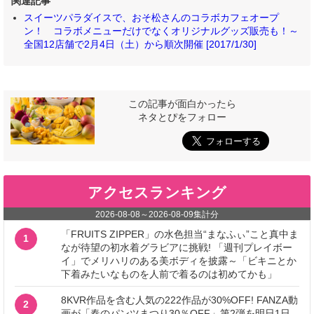
関連記事
スイーツパラダイスで、おそ松さんのコラボカフェオープ
ン！ コラボメニューだけでなくオリジナルグッズ販売も！～
全国12店舗で2月4日（土）から順次開催 [2017/1/30]
この記事が面白かったら
ネタとぴをフォロー
アクセスランキング
2026-08-08
～
2026-08-09
集計分
「FRUITS ZIPPER」の水色担当“まなふぃ”こと真中ま
1
なが待望の初水着グラビアに挑戦! 「週刊プレイボー
イ」でメリハリのある美ボディを披露～「ビキニとか
下着みたいなものを人前で着るのは初めてかも」
8KVR作品を含む人気の222作品が30%OFF! FANZA動
2
画が「春のパンツまつり30％OFF」第2弾を明日1日