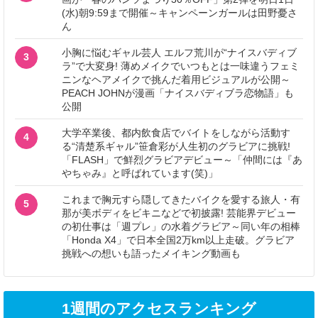
(水)朝9:59まで開催～キャンペーンガールは田野憂さ
ん
小胸に悩むギャル芸人 エルフ荒川が“ナイスバディブ
3
ラ”で大変身! 薄めメイクでいつもとは一味違うフェミ
ニンなヘアメイクで挑んだ着用ビジュアルが公開～
PEACH JOHNが漫画「ナイスバディブラ恋物語」も
公開
大学卒業後、都内飲食店でバイトをしながら活動す
4
る“清楚系ギャル”笹倉彩が人生初のグラビアに挑戦!
「FLASH」で鮮烈グラビアデビュー～「仲間には『あ
やちゃみ』と呼ばれています(笑)」
これまで胸元すら隠してきたバイクを愛する旅人・有
5
那が美ボディをビキニなどで初披露! 芸能界デビュー
の初仕事は「週プレ」の水着グラビア～同い年の相棒
「Honda X4」で日本全国2万km以上走破。グラビア
挑戦への想いも語ったメイキング動画も
1週間のアクセスランキング