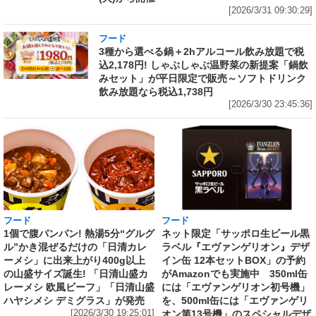
[2026/3/31 09:30:29]
フード
3種から選べる鍋＋2hアルコール飲み放題で税
込2,178円! しゃぶしゃぶ温野菜の新提案「鍋飲
みセット」が平日限定で販売～ソフトドリンク
飲み放題なら税込1,738円
[2026/3/30 23:45:36]
フード
フード
1個で腹パンパン! 熱湯5分“グルグ
ネット限定「サッポロ生ビール黒
ル”かき混ぜるだけの「日清カレ
ラベル『エヴァンゲリオン』デザ
ーメシ」に出来上がり400g以上
イン缶 12本セットBOX」の予約
の山盛サイズ誕生! 「日清山盛カ
がAmazonでも実施中 350ml缶
レーメシ 欧風ビーフ」「日清山盛
には「エヴァンゲリオン初号機」
ハヤシメシ デミグラス」が発売
を、500ml缶には「エヴァンゲリ
[2026/3/30 19:25:01]
オン第13号機」のスペシャルデザ