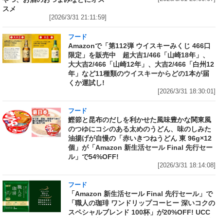
スメ
[2026/3/31 21:11:59]
フード
Amazonで「第112弾 ウイスキーみくじ 466口
限定」を販売中 超大吉1/466「山崎18年」、
大大吉2/466「山崎12年」、大吉2/466「白州12
年」など11種類のウイスキーからどの1本が届
くか運試し!
[2026/3/31 18:30:01]
フード
鰹節と昆布のだしを利かせた風味豊かな関東風
のつゆにコシのある太めのうどん、味のしみた
油揚げが自慢の「赤いきつねうどん 東 96g×12
個」が「Amazon 新生活セール Final 先行セー
ル」で54%OFF!
[2026/3/31 18:14:08]
フード
「Amazon 新生活セール Final 先行セール」で
「職人の珈琲 ワンドリップコーヒー 深いコクの
スペシャルブレンド 100杯」が20%OFF! UCC