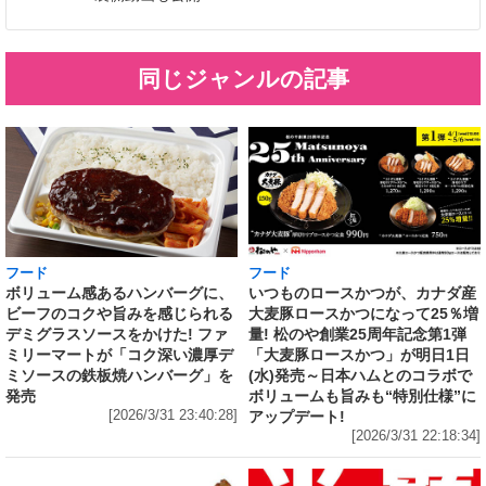
同じジャンルの記事
フード
フード
いつものロースかつが、カナダ産
ボリューム感あるハンバーグに、
大麦豚ロースかつになって25％増
ビーフのコクや旨みを感じられる
量! 松のや創業25周年記念第1弾
デミグラスソースをかけた! ファ
「大麦豚ロースかつ」が明日1日
ミリーマートが「コク深い濃厚デ
(水)発売～日本ハムとのコラボで
ミソースの鉄板焼ハンバーグ」を
ボリュームも旨みも“特別仕様”に
発売
アップデート!
[2026/3/31 23:40:28]
[2026/3/31 22:18:34]