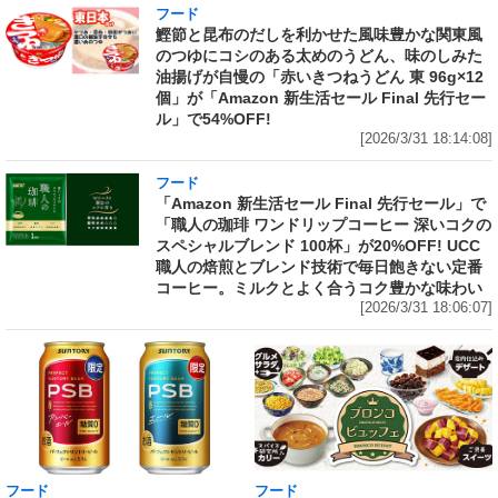
フード
鰹節と昆布のだしを利かせた風味豊かな関東風
のつゆにコシのある太めのうどん、味のしみた
油揚げが自慢の「赤いきつねうどん 東 96g×12
個」が「Amazon 新生活セール Final 先行セー
ル」で54%OFF!
[2026/3/31 18:14:08]
フード
「Amazon 新生活セール Final 先行セール」で
「職人の珈琲 ワンドリップコーヒー 深いコクの
スペシャルブレンド 100杯」が20%OFF! UCC
職人の焙煎とブレンド技術で毎日飽きない定番
コーヒー。ミルクとよく合うコク豊かな味わい
[2026/3/31 18:06:07]
フード
フード