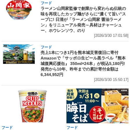
フード
ラーメン山岡家監修で創業から変わらぬ伝統の
味を再現したカップ麺がさらに“濃くて旨い”ス
ープに! 日清が「ラーメン山岡家 醤油ラーメ
ン」をリニューアル発売～具材はチャーシュ
ー、ホウレンソウ、のり
[2026/3/30 17:01:58]
フード
売上1本につき1円を熊本城災害復旧に寄付
Amazonで「サッポロ生ビール黒ラベル『熊本
城復興応援缶』 350ml×24本」が税込5,180円!
発売から10年、昨年までの累計寄付金額は
6,344,952円
[2026/3/30 15:50:17]
フード
フード