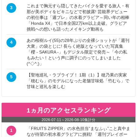
これまで胸元すら隠してきたバイクを愛する旅人・有
3
那が美ボディをビキニなどで初披露! 芸能界デビュー
の初仕事は「週プレ」の水着グラビア～同い年の相棒
「Honda X4」で日本全国2万km以上走破。グラビア
挑戦への想いも語ったメイキング動画も
あの桜樹ルイ(55)の28年ぶりの全裸ショットが「週刊
4
大衆」の袋とじに! 長らく絶版となっていた写真集
「櫻 - SAKURA -」もデジタル限定で発売～「今の私
もみたい！という声に調子にのってしまいました
(^◇^;)」
【聖地巡礼・ラブライブ！ 1期（1）】穂乃果の実家
5
「穂むら」のモデルになった老舗甘味処「竹むら」で
甘味と巡礼を楽しむ
1ヵ月のアクセスランキング
2026-07-11
～
2026-08-10
集計分
「FRUITS ZIPPER」の水色担当“まなふぃ”こと真中ま
1
なが待望の初水着グラビアに挑戦! 「週刊プレイボー