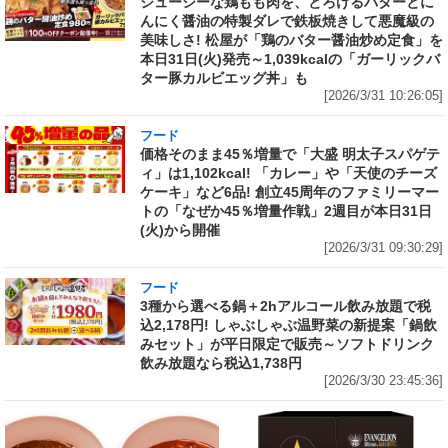
ジューシーな鶏もも肉を、とろけるバターとに
んにく醤油の特製ダレで鉄板焼きして悪魔級の
美味しさ! 松屋が「鶏のバター醤油炒め定食」を
本日31日(火)発売～1,039kcalの「ガーリックバ
ター豚カルビエッグ丼」も
[2026/3/31 10:26:05]
フード
価格そのまま45％増量で「大盛 明太子スパゲテ
ィ」は1,102kcal! 「カレー」や「天使のチーズ
ケーキ」など6品! 創立45周年のファミリーマー
トの「なぜか45％増量作戦」2週目が本日31日
(火)から開催
[2026/3/31 09:30:29]
フード
3種から選べる鍋＋2hアルコール飲み放題で税
込2,178円! しゃぶしゃぶ温野菜の新提案「鍋飲
みセット」が平日限定で販売～ソフトドリンク
飲み放題なら税込1,738円
[2026/3/30 23:45:36]