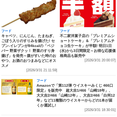
フード
フード
キャベツ、にんじん、たまねぎ、
不二家洋菓子店の「プレミアムシ
ごぼう入りのすりみを揚げた! セ
ョートケーキ」＆「プレミアムチ
ブン‐イレブンが84kcalの「ベジ
ョコ生ケーキ」が半額! 明日1日
バー 野菜ザクッ！ 野菜のすり身
(水)から3日間限定～お得な応援価
揚げ」を発売～腹がすいた時のお
格商品も販売中
やつ、お酒のおつまみなどにオス
[2026/3/31 20:00:07]
スメ
[2026/3/31 21:11:59]
フード
Amazonで「第112弾 ウイスキーみくじ 466口
限定」を販売中 超大吉1/466「山崎18年」、
大大吉2/466「山崎12年」、大吉2/466「白州12
年」など11種類のウイスキーからどの1本が届
くか運試し!
[2026/3/31 18:30:01]