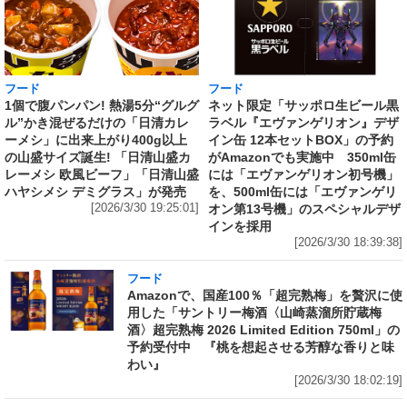
フード
フード
1個で腹パンパン! 熱湯5分“グルグ
ネット限定「サッポロ生ビール黒
ル”かき混ぜるだけの「日清カレ
ラベル『エヴァンゲリオン』デザ
ーメシ」に出来上がり400g以上
イン缶 12本セットBOX」の予約
の山盛サイズ誕生! 「日清山盛カ
がAmazonでも実施中 350ml缶
レーメシ 欧風ビーフ」「日清山盛
には「エヴァンゲリオン初号機」
ハヤシメシ デミグラス」が発売
を、500ml缶には「エヴァンゲリ
[2026/3/30 19:25:01]
オン第13号機」のスペシャルデザ
インを採用
[2026/3/30 18:39:38]
フード
Amazonで、国産100％「超完熟梅」を贅沢に使
用した「サントリー梅酒〈山崎蒸溜所貯蔵梅
酒〉超完熟梅 2026 Limited Edition 750ml」の
予約受付中 『桃を想起させる芳醇な香りと味
わい』
[2026/3/30 18:02:19]