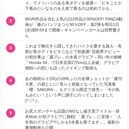
イ」でメリハリのある美ボディを披露～「ビキニとか
下着みたいなものを人前で着るのは初めてかも」
8KVR作品を含む人気の222作品が30%OFF! FANZA動
2
画が「春のパンツまつり30％OFF」第2弾を明日1日
(水)朝9:59まで開催～キャンペーンガールは田野憂さ
ん
これまで胸元すら隠してきたバイクを愛する旅人・有
3
那が美ボディをビキニなどで初披露! 芸能界デビュー
の初仕事は「週プレ」の水着グラビア～同い年の相棒
「Honda X4」で日本全国2万km以上走破。グラビア
挑戦への想いも語ったメイキング動画も
あの桜樹ルイ(55)の28年ぶりの全裸ショットが「週刊
4
大衆」の袋とじに! 長らく絶版となっていた写真集
「櫻 - SAKURA -」もデジタル限定で発売～「今の私
もみたい！という声に調子にのってしまいました
(^◇^;)」
お尻スポンサーも話題のNGなし破天荒アイドル・鈴
5
木Mob.が初グラビアに挑戦! 「週プレ」に登場～「人
生初のグラビア!!!しかも5水着も着てます」。撮影の
裏側動画も公開