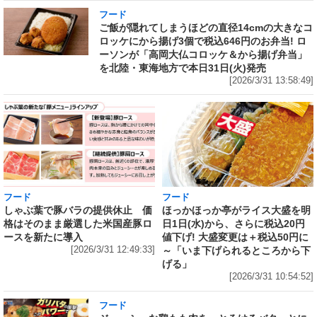
フード
ご飯が隠れてしまうほどの直径14cmの大きなコ
ロッケにから揚げ3個で税込646円のお弁当! ロ
ーソンが「高岡大仏コロッケ＆から揚げ弁当」
を北陸・東海地方で本日31日(火)発売
[2026/3/31 13:58:49]
フード
フード
しゃぶ葉で豚バラの提供休止 価
ほっかほっか亭がライス大盛を明
格はそのまま厳選した米国産豚ロ
日1日(水)から、さらに税込20円
ースを新たに導入
値下げ! 大盛変更は＋税込50円に
[2026/3/31 12:49:33]
～「いま下げられるところから下
げる」
[2026/3/31 10:54:52]
フード