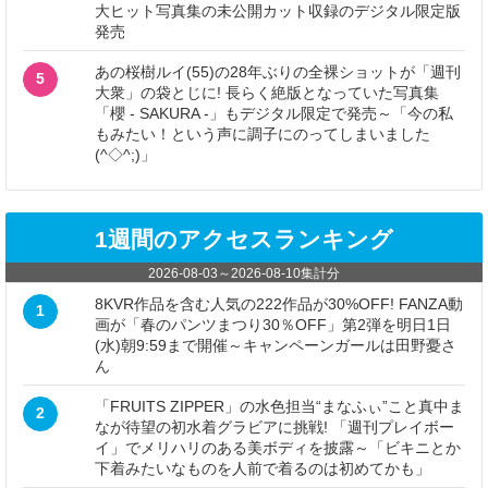
大ヒット写真集の未公開カット収録のデジタル限定版
発売
あの桜樹ルイ(55)の28年ぶりの全裸ショットが「週刊
5
大衆」の袋とじに! 長らく絶版となっていた写真集
「櫻 - SAKURA -」もデジタル限定で発売～「今の私
もみたい！という声に調子にのってしまいました
(^◇^;)」
1週間のアクセスランキング
2026-08-03
～
2026-08-10
集計分
8KVR作品を含む人気の222作品が30%OFF! FANZA動
1
画が「春のパンツまつり30％OFF」第2弾を明日1日
(水)朝9:59まで開催～キャンペーンガールは田野憂さ
ん
「FRUITS ZIPPER」の水色担当“まなふぃ”こと真中ま
2
なが待望の初水着グラビアに挑戦! 「週刊プレイボー
イ」でメリハリのある美ボディを披露～「ビキニとか
下着みたいなものを人前で着るのは初めてかも」