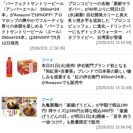
「パーフェクトサントリービール
ブロンコビリーの名物「新鮮サラ
〈アンバーエール〉 350ml×24
ダバー」が40年ぶりに明日1日
本」がAmazonで18%OFF! アロ
(水)刷新! 自社開発カリーと炭火
マホップの爽やかでフルーティな
炙り焼き芋を追加した「ブロンコ
香りの余韻を楽しめる「パーフェ
ビュッフェ」に進化～ドリンクバ
クトサントリービール〈エール〉
ーにもデトックスウォーター、バ
350ml×24本」は26%OFFで5月
タフライピー、台湾茶が登場
12日発売
[2026/3/31 15:53:59]
[2026/3/31 17:56:05]
フード
本日31日(火)発売! 伊右衛門ブランド初となる
『和紅茶×京番茶』ブレンドで日本茶の新しい愉
しみを提案する「紅の伊右衛門 600ml×24本」
がAmazonでも販売中
[2026/3/31 15:31:49]
フード
丸亀製麺の「釜揚げうどん」が半額で税込190
円! 得サイズは390円お得な税込380円! 「釜揚
げうどんの日」が明日1日(水)開催～「旨辛 肉ラ
ー油つけ汁」も数量限定で販売
[2026/3/31 15:04:04]