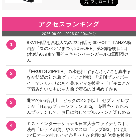
アクセスランキング
2026-08-09
～
2026-08-10
集計分
8KVR作品を含む人気の222作品が30%OFF! FANZA動
1
画が「春のパンツまつり30％OFF」第2弾を明日1日
(水)朝9:59まで開催～キャンペーンガールは田野憂さ
ん
「FRUITS ZIPPER」の水色担当“まなふぃ”こと真中ま
2
なが待望の初水着グラビアに挑戦! 「週刊プレイボー
イ」でメリハリのある美ボディを披露～「ビキニとか
下着みたいなものを人前で着るのは初めてかも」
通常の5.6倍以上、ビッグの2.3倍以上! セブン‐イレブ
3
ンが「Happyプッチンプリン 380g」を販売～もちろ
んプッチンして、お皿に移してプルル～ンと楽しめる
ミス・インターナショナル日本大会ファイナリスト、
4
映画「レディ加賀」やスマスロ「Lラブ嬢3」に出演
の“日本一の神ボディ”奈月セナが究極の肉体美を披露!