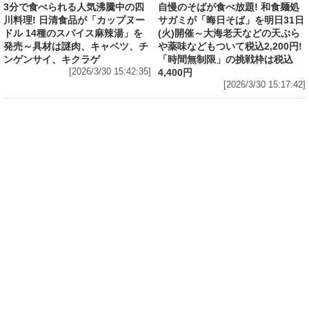
3分で食べられる人気沸騰中の四
自慢のそばが食べ放題! 和食麺処
川料理! 日清食品が「カップヌー
サガミが「晦日そば」を明日31日
ドル 14種のスパイス麻辣湯」を
(火)開催～大海老天などの天ぷら
発売～具材は謎肉、キャベツ、チ
や薬味などもついて税込2,200円!
ンゲンサイ、キクラゲ
「時間無制限」の挑戦枠は税込
[2026/3/30 15:42:35]
4,400円
[2026/3/30 15:17:42]
フード
熱湯5分でふっくら白ご飯! カレーや納豆、牛丼
の具も余裕で入ってお皿いらずの新提案! 「日清
ふっくら釜炊き ごはん」が本日30日(月)発売～
常温で1年保存可能。電子レンジがないオフィス
やアウトドアでも活用できる!
[2026/3/30 14:17:14]
フード
ラフテーやソーキそば、サーターアンダギーな
ども含む80品以上が食べ放題! 沖縄初の朝食ビ
ュッフェも楽しめるロイヤルホスト「那覇国際
通り店」がオープン～グランドメニューには泡
盛やオリオンビールも
[2026/3/30 13:05:00]