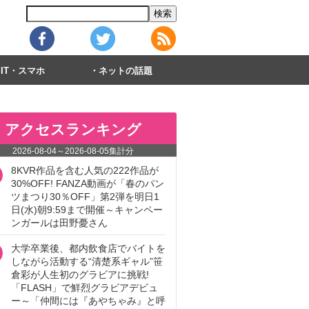
IT・スマホ
ネットの話題
アクセスランキング
2026-08-04
～
2026-08-05
集計分
8KVR作品を含む人気の222作品が
30%OFF! FANZA動画が「春のパン
ツまつり30％OFF」第2弾を明日1
日(水)朝9:59まで開催～キャンペー
ンガールは田野憂さん
大学卒業後、都内飲食店でバイトを
しながら活動する“清楚系ギャル”笹
倉彩が人生初のグラビアに挑戦!
「FLASH」で鮮烈グラビアデビュ
ー～「仲間には『あやちゃみ』と呼