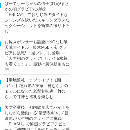
ぱーてぃーちゃんの信子(31)がまさ
かの初グラビアに挑戦!
「FRIDAY」でおなじみのタイトな
ジーンズを脱いだスキャンダラスな
セクシーショットを衝撃の撮り下ろ
し
お尻スポンサーも話題のNGなし破
天荒アイドル・鈴木Mob.が初グラ
ビアに挑戦! 「週プレ」に登場～
「人生初のグラビア!!!しかも5水着
も着てます」。撮影の裏側動画も公
開
【聖地巡礼・ラブライブ！ 1期
（1）】穂乃果の実家「穂むら」の
モデルになった老舗甘味処「竹む
ら」で甘味と巡礼を楽しむ
大学卒業後、都内飲食店でバイトを
しながら活動する“清楚系ギャル”笹
倉彩が人生初のグラビアに挑戦!
「FLASH」で鮮烈グラビアデビュ
ー～「仲間には『あやちゃみ』と呼