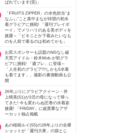
ばれています(笑)」
「FRUITS ZIPPER」の水色担当“ま
なふぃ”こと真中まなが待望の初水
着グラビアに挑戦! 「週刊プレイボ
ーイ」でメリハリのある美ボディを
披露～「ビキニとか下着みたいなも
のを人前で着るのは初めてかも」
お尻スポンサーも話題のNGなし破
天荒アイドル・鈴木Mob.が初グラ
ビアに挑戦! 「週プレ」に登場～
「人生初のグラビア!!!しかも5水着
も着てます」。撮影の裏側動画も公
開
26年ぶりにグラビアクイーン・井
上晴美(51)が3児の母になって帰っ
てきた! 今も変わらぬ圧巻の水着姿
披露! 「FRIDAY」に超貴重なアザ
ーカット独占掲載
あの桜樹ルイ(55)の28年ぶりの全裸
ショットが「週刊大衆」の袋とじ