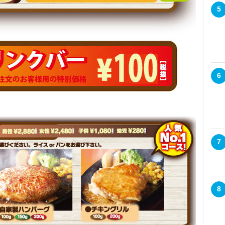
5
6
7
8