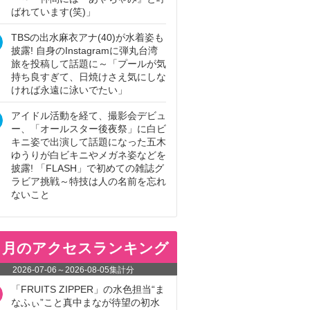
ばれています(笑)」
TBSの出水麻衣アナ(40)が水着姿も
披露! 自身のInstagramに弾丸台湾
旅を投稿して話題に～「プールが気
持ち良すぎて、日焼けさえ気にしな
ければ永遠に泳いでたい」
アイドル活動を経て、撮影会デビュ
ー、「オールスター後夜祭」に白ビ
キニ姿で出演して話題になった五木
ゆうりが白ビキニやメガネ姿などを
披露! 「FLASH」で初めての雑誌グ
ラビア挑戦～特技は人の名前を忘れ
ないこと
ヵ月のアクセスランキング
2026-07-06
～
2026-08-05
集計分
「FRUITS ZIPPER」の水色担当“ま
なふぃ”こと真中まなが待望の初水