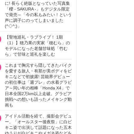
に! 長らく絶版となっていた写真集
「櫻 - SAKURA -」もデジタル限定
で発売～「今の私もみたい！という
声に調子にのってしまいました
(^◇^;)」
【聖地巡礼・ラブライブ！ 1期
（1）】穂乃果の実家「穂むら」の
モデルになった老舗甘味処「竹む
ら」で甘味と巡礼を楽しむ
これまで胸元すら隠してきたバイク
を愛する旅人・有那が美ボディをビ
キニなどで初披露! 芸能界デビュー
の初仕事は「週プレ」の水着グラビ
ア～同い年の相棒「Honda X4」で
日本全国2万km以上走破。グラビア
挑戦への想いも語ったメイキング動
画も
アイドル活動を経て、撮影会デビュ
ー、「オールスター後夜祭」に白ビ
キニ姿で出演して話題になった五木
ゆうりが白ビキニやメガネ姿などを