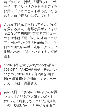
着グラビアに挑戦! 「週刊プレイボ
ーイ」でメリハリのある美ボディを
披露～「ビキニとか下着みたいなも
のを人前で着るのは初めてかも」
これまで胸元すら隠してきたバイク
を愛する旅人・有那が美ボディをビ
キニなどで初披露! 芸能界デビュー
の初仕事は「週プレ」の水着グラビ
ア～同い年の相棒「Honda X4」で
日本全国2万km以上走破。グラビア
挑戦への想いも語ったメイキング動
画も
8KVR作品を含む人気の222作品が
30%OFF! FANZA動画が「春のパン
ツまつり30％OFF」第2弾を明日1
日(水)朝9:59まで開催～キャンペー
ンガールは田野憂さん
あの桜樹ルイ(55)の28年ぶりの全裸
ショットが「週刊大衆」の袋とじ
に! 長らく絶版となっていた写真集
「櫻 - SAKURA -」もデジタル限定