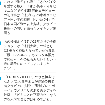
これまで胸元すら隠してきたバイク
を愛する旅人・有那が美ボディをビ
キニなどで初披露! 芸能界デビュー
の初仕事は「週プレ」の水着グラビ
ア～同い年の相棒「Honda X4」で
日本全国2万km以上走破。グラビア
挑戦への想いも語ったメイキング動
画も
あの桜樹ルイ(55)の28年ぶりの全裸
ショットが「週刊大衆」の袋とじ
に! 長らく絶版となっていた写真集
「櫻 - SAKURA -」もデジタル限定
で発売～「今の私もみたい！という
声に調子にのってしまいました
(^◇^;)」
「FRUITS ZIPPER」の水色担当“ま
なふぃ”こと真中まなが待望の初水
着グラビアに挑戦! 「週刊プレイボ
ーイ」でメリハリのある美ボディを
披露～「ビキニとか下着みたいなも
のを人前で着るのは初めてかも」