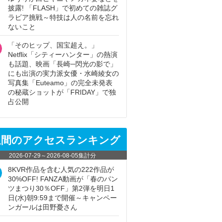
披露! 「FLASH」で初めての雑誌グ
ラビア挑戦～特技は人の名前を忘れ
ないこと
「そのヒップ、国宝超え。」
Netflix「シティーハンター」の熱演
も話題、映画「長崎─閃光の影で」
にも出演の実力派女優・水崎綾女の
写真集「Euteamo」の完全未発表
の秘蔵ショットが「FRIDAY」で独
占公開
週間のアクセスランキング
2026-07-29
～
2026-08-05
集計分
8KVR作品を含む人気の222作品が
30%OFF! FANZA動画が「春のパン
ツまつり30％OFF」第2弾を明日1
日(水)朝9:59まで開催～キャンペー
ンガールは田野憂さん