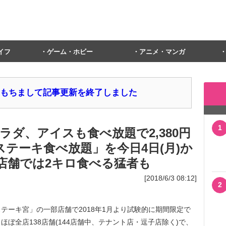
イフ
ゲーム・ホビー
アニメ・マンガ
1日をもちまして記事更新を終了しました
1
ダ、アイスも食べ放題で2,380円
ステーキ食べ放題」を今日4日(月)か
店舗では2キロ食べる猛者も
[2018/6/3 08:12]
2
ーキ宮」の一部店舗で2018年1月より試験的に期間限定で
ぼ全店138店舗(144店舗中、テナント店・逗子店除く)で、