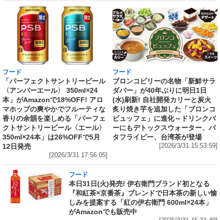
フード
フード
「パーフェクトサントリービール
ブロンコビリーの名物「新鮮サラ
〈アンバーエール〉 350ml×24
ダバー」が40年ぶりに明日1日
本」がAmazonで18%OFF! アロ
(水)刷新! 自社開発カリーと炭火
マホップの爽やかでフルーティな
炙り焼き芋を追加した「ブロンコ
香りの余韻を楽しめる「パーフェ
ビュッフェ」に進化～ドリンクバ
クトサントリービール〈エール〉
ーにもデトックスウォーター、バ
350ml×24本」は26%OFFで5月
タフライピー、台湾茶が登場
12日発売
[2026/3/31 15:53:59]
[2026/3/31 17:56:05]
フード
本日31日(火)発売! 伊右衛門ブランド初となる
『和紅茶×京番茶』ブレンドで日本茶の新しい愉
しみを提案する「紅の伊右衛門 600ml×24本」
がAmazonでも販売中