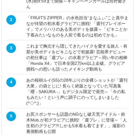
(水)朝9:59まで開催～キャンペーンガールは田野憂さ
ん
「FRUITS ZIPPER」の水色担当“まなふぃ”こと真中ま
2
なが待望の初水着グラビアに挑戦! 「週刊プレイボー
イ」でメリハリのある美ボディを披露～「ビキニとか
下着みたいなものを人前で着るのは初めてかも」
これまで胸元すら隠してきたバイクを愛する旅人・有
3
那が美ボディをビキニなどで初披露! 芸能界デビュー
の初仕事は「週プレ」の水着グラビア～同い年の相棒
「Honda X4」で日本全国2万km以上走破。グラビア
挑戦への想いも語ったメイキング動画も
あの桜樹ルイ(55)の28年ぶりの全裸ショットが「週刊
4
大衆」の袋とじに! 長らく絶版となっていた写真集
「櫻 - SAKURA -」もデジタル限定で発売～「今の私
もみたい！という声に調子にのってしまいました
(^◇^;)」
お尻スポンサーも話題のNGなし破天荒アイドル・鈴
5
木Mob.が初グラビアに挑戦! 「週プレ」に登場～「人
生初のグラビア!!!しかも5水着も着てます」。撮影の
裏側動画も公開