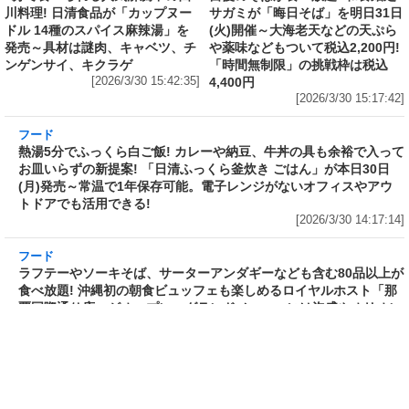
フード
フード
3分で食べられる人気沸騰中の四
自慢のそばが食べ放題! 和食麺処
川料理! 日清食品が「カップヌー
サガミが「晦日そば」を明日31日
ドル 14種のスパイス麻辣湯」を
(火)開催～大海老天などの天ぷら
発売～具材は謎肉、キャベツ、チ
や薬味などもついて税込2,200円!
ンゲンサイ、キクラゲ
「時間無制限」の挑戦枠は税込
[2026/3/30 15:42:35]
4,400円
[2026/3/30 15:17:42]
フード
熱湯5分でふっくら白ご飯! カレーや納豆、牛丼
の具も余裕で入ってお皿いらずの新提案! 「日清
ふっくら釜炊き ごはん」が本日30日(月)発売～
常温で1年保存可能。電子レンジがないオフィス
やアウトドアでも活用できる!
[2026/3/30 14:17:14]