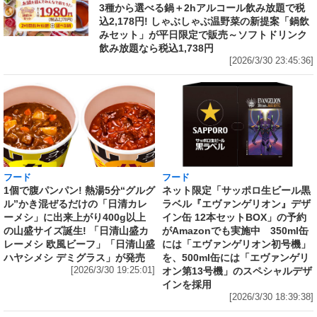
3種から選べる鍋＋2hアルコール飲み放題で税
込2,178円! しゃぶしゃぶ温野菜の新提案「鍋飲
みセット」が平日限定で販売～ソフトドリンク
飲み放題なら税込1,738円
[2026/3/30 23:45:36]
フード
フード
1個で腹パンパン! 熱湯5分“グルグ
ネット限定「サッポロ生ビール黒
ル”かき混ぜるだけの「日清カレ
ラベル『エヴァンゲリオン』デザ
ーメシ」に出来上がり400g以上
イン缶 12本セットBOX」の予約
の山盛サイズ誕生! 「日清山盛カ
がAmazonでも実施中 350ml缶
レーメシ 欧風ビーフ」「日清山盛
には「エヴァンゲリオン初号機」
ハヤシメシ デミグラス」が発売
を、500ml缶には「エヴァンゲリ
[2026/3/30 19:25:01]
オン第13号機」のスペシャルデザ
インを採用
[2026/3/30 18:39:38]