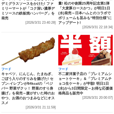
量! 松のや創業25周年記念第1弾
デミグラスソースをかけた! ファ
「大麦豚ロースかつ」が明日1日
ミリーマートが「コク深い濃厚デ
(水)発売～日本ハムとのコラボで
ミソースの鉄板焼ハンバーグ」を
ボリュームも旨みも“特別仕様”に
発売
アップデート!
[2026/3/31 23:40:28]
[2026/3/31 22:18:34]
フード
フード
キャベツ、にんじん、たまねぎ、
不二家洋菓子店の「プレミアムシ
ごぼう入りのすりみを揚げた! セ
ョートケーキ」＆「プレミアムチ
ブン‐イレブンが84kcalの「ベジ
ョコ生ケーキ」が半額! 明日1日
バー 野菜ザクッ！ 野菜のすり身
(水)から3日間限定～お得な応援価
揚げ」を発売～腹がすいた時のお
格商品も販売中
やつ、お酒のおつまみなどにオス
[2026/3/31 20:00:07]
スメ
[2026/3/31 21:11:59]