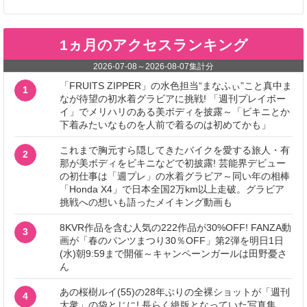
1ヵ月のアクセスランキング
2026-07-08
～
2026-08-07
集計分
「FRUITS ZIPPER」の水色担当“まなふぃ”こと真中ま
1
なが待望の初水着グラビアに挑戦! 「週刊プレイボー
イ」でメリハリのある美ボディを披露～「ビキニとか
下着みたいなものを人前で着るのは初めてかも」
これまで胸元すら隠してきたバイクを愛する旅人・有
2
那が美ボディをビキニなどで初披露! 芸能界デビュー
の初仕事は「週プレ」の水着グラビア～同い年の相棒
「Honda X4」で日本全国2万km以上走破。グラビア
挑戦への想いも語ったメイキング動画も
8KVR作品を含む人気の222作品が30%OFF! FANZA動
3
画が「春のパンツまつり30％OFF」第2弾を明日1日
(水)朝9:59まで開催～キャンペーンガールは田野憂さ
ん
あの桜樹ルイ(55)の28年ぶりの全裸ショットが「週刊
4
大衆」の袋とじに! 長らく絶版となっていた写真集