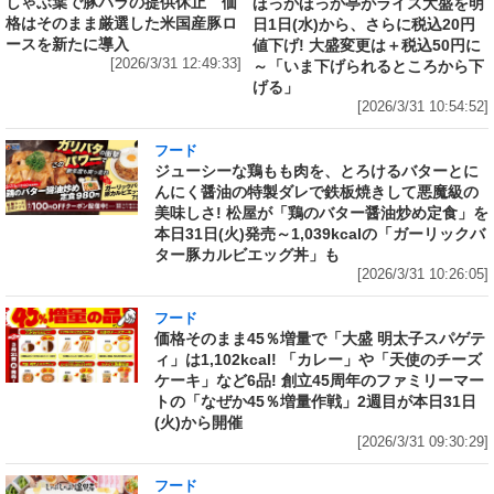
しゃぶ葉で豚バラの提供休止 価
ほっかほっか亭がライス大盛を明
格はそのまま厳選した米国産豚ロ
日1日(水)から、さらに税込20円
ースを新たに導入
値下げ! 大盛変更は＋税込50円に
[2026/3/31 12:49:33]
～「いま下げられるところから下
げる」
[2026/3/31 10:54:52]
フード
ジューシーな鶏もも肉を、とろけるバターとに
んにく醤油の特製ダレで鉄板焼きして悪魔級の
美味しさ! 松屋が「鶏のバター醤油炒め定食」を
本日31日(火)発売～1,039kcalの「ガーリックバ
ター豚カルビエッグ丼」も
[2026/3/31 10:26:05]
フード
価格そのまま45％増量で「大盛 明太子スパゲテ
ィ」は1,102kcal! 「カレー」や「天使のチーズ
ケーキ」など6品! 創立45周年のファミリーマー
トの「なぜか45％増量作戦」2週目が本日31日
(火)から開催
[2026/3/31 09:30:29]
フード