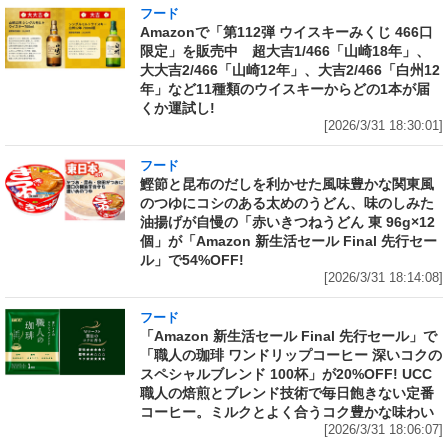
フード
Amazonで「第112弾 ウイスキーみくじ 466口
限定」を販売中 超大吉1/466「山崎18年」、
大大吉2/466「山崎12年」、大吉2/466「白州12
年」など11種類のウイスキーからどの1本が届
くか運試し!
[2026/3/31 18:30:01]
フード
鰹節と昆布のだしを利かせた風味豊かな関東風
のつゆにコシのある太めのうどん、味のしみた
油揚げが自慢の「赤いきつねうどん 東 96g×12
個」が「Amazon 新生活セール Final 先行セー
ル」で54%OFF!
[2026/3/31 18:14:08]
フード
「Amazon 新生活セール Final 先行セール」で
「職人の珈琲 ワンドリップコーヒー 深いコクの
スペシャルブレンド 100杯」が20%OFF! UCC
職人の焙煎とブレンド技術で毎日飽きない定番
コーヒー。ミルクとよく合うコク豊かな味わい
[2026/3/31 18:06:07]