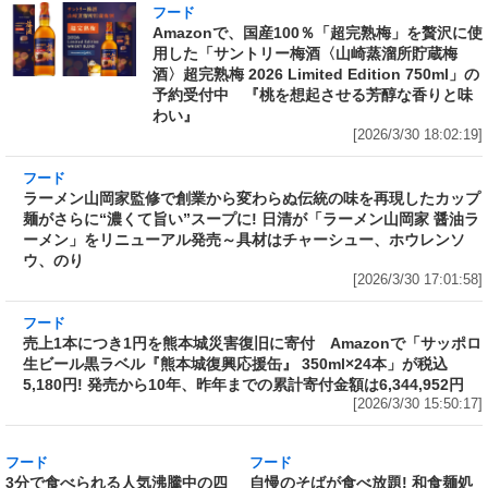
フード
Amazonで、国産100％「超完熟梅」を贅沢に使
用した「サントリー梅酒〈山崎蒸溜所貯蔵梅
酒〉超完熟梅 2026 Limited Edition 750ml」の
予約受付中 『桃を想起させる芳醇な香りと味
わい』
[2026/3/30 18:02:19]
フード
ラーメン山岡家監修で創業から変わらぬ伝統の
味を再現したカップ麺がさらに“濃くて旨い”ス
ープに! 日清が「ラーメン山岡家 醤油ラーメ
ン」をリニューアル発売～具材はチャーシュ
ー、ホウレンソウ、のり
[2026/3/30 17:01:58]
フード
売上1本につき1円を熊本城災害復旧に寄付
Amazonで「サッポロ生ビール黒ラベル『熊本
城復興応援缶』 350ml×24本」が税込5,180円!
発売から10年、昨年までの累計寄付金額は
6,344,952円
[2026/3/30 15:50:17]