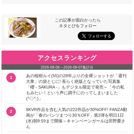
この記事が面白かったら
ネタとぴをフォロー
アクセスランキング
2026-08-06
～
2026-08-07
集計分
あの桜樹ルイ(55)の28年ぶりの全裸ショットが「週刊
1
大衆」の袋とじに! 長らく絶版となっていた写真集
「櫻 - SAKURA -」もデジタル限定で発売～「今の私
もみたい！という声に調子にのってしまいました
(^◇^;)」
8KVR作品を含む人気の222作品が30%OFF! FANZA動
2
画が「春のパンツまつり30％OFF」第2弾を明日1日
(水)朝9:59まで開催～キャンペーンガールは田野憂さ
ん