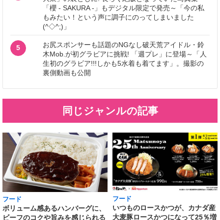
「櫻 - SAKURA -」もデジタル限定で発売～「今の私
もみたい！という声に調子にのってしまいました
(^◇^;)」
お尻スポンサーも話題のNGなし破天荒アイドル・鈴
5
木Mob.が初グラビアに挑戦! 「週プレ」に登場～「人
生初のグラビア!!!しかも5水着も着てます」。撮影の
裏側動画も公開
同じジャンルの記事
フード
フード
いつものロースかつが、カナダ産
ボリューム感あるハンバーグに、
大麦豚ロースかつになって25％増
ビーフのコクや旨みを感じられる