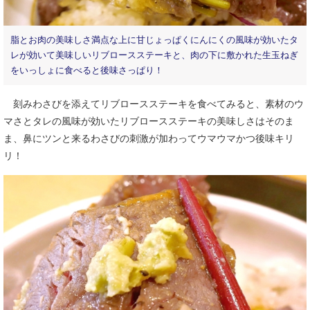
脂とお肉の美味しさ満点な上に甘じょっぱくにんにくの風味が効いたタ
レが効いて美味しいリブロースステーキと、肉の下に敷かれた生玉ねぎ
をいっしょに食べると後味さっぱり！
刻みわさびを添えてリブロースステーキを食べてみると、素材のウ
マさとタレの風味が効いたリブロースステーキの美味しさはそのま
ま、鼻にツンと来るわさびの刺激が加わってウマウマかつ後味キリ
リ！