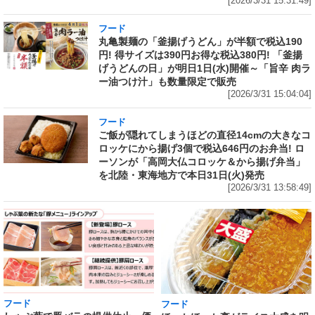
[2026/3/31 15:31:49]
フード
丸亀製麺の「釜揚げうどん」が半額で税込190
円! 得サイズは390円お得な税込380円! 「釜揚
げうどんの日」が明日1日(水)開催～「旨辛 肉ラ
ー油つけ汁」も数量限定で販売
[2026/3/31 15:04:04]
フード
ご飯が隠れてしまうほどの直径14cmの大きなコ
ロッケにから揚げ3個で税込646円のお弁当! ロ
ーソンが「高岡大仏コロッケ＆から揚げ弁当」
を北陸・東海地方で本日31日(火)発売
[2026/3/31 13:58:49]
フード
フード