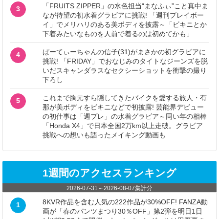
「FRUITS ZIPPER」の水色担当“まなふぃ”こと真中ま
3
なが待望の初水着グラビアに挑戦! 「週刊プレイボー
イ」でメリハリのある美ボディを披露～「ビキニとか
下着みたいなものを人前で着るのは初めてかも」
ぱーてぃーちゃんの信子(31)がまさかの初グラビアに
4
挑戦! 「FRIDAY」でおなじみのタイトなジーンズを脱
いだスキャンダラスなセクシーショットを衝撃の撮り
下ろし
これまで胸元すら隠してきたバイクを愛する旅人・有
5
那が美ボディをビキニなどで初披露! 芸能界デビュー
の初仕事は「週プレ」の水着グラビア～同い年の相棒
「Honda X4」で日本全国2万km以上走破。グラビア
挑戦への想いも語ったメイキング動画も
1週間のアクセスランキング
2026-07-31
～
2026-08-07
集計分
8KVR作品を含む人気の222作品が30%OFF! FANZA動
1
画が「春のパンツまつり30％OFF」第2弾を明日1日