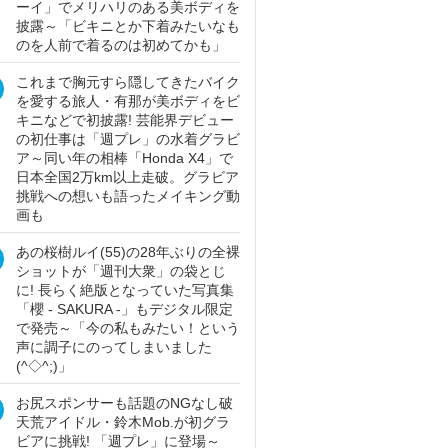
ーイ」でメリハリのある美ボディを
披露～「ビキニとか下着みたいなも
のを人前で着るのは初めてかも」
これまで胸元すら隠してきたバイク
を愛する旅人・有那が美ボディをビ
キニなどで初披露! 芸能界デビュー
の初仕事は「週プレ」の水着グラビ
ア～同い年の相棒「Honda X4」で
日本全国2万km以上走破。グラビア
挑戦への想いも語ったメイキング動
画も
あの桜樹ルイ(55)の28年ぶりの全裸
ショットが「週刊大衆」の袋とじ
に! 長らく絶版となっていた写真集
「櫻 - SAKURA -」もデジタル限定
で発売～「今の私もみたい！という
声に調子にのってしまいました
(^◇^;)」
お尻スポンサーも話題のNGなし破
天荒アイドル・鈴木Mob.が初グラ
ビアに挑戦! 「週プレ」に登場～