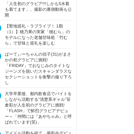
「人生初のグラビア!!!しかも5水着
も着てます」。撮影の裏側動画も公
開
【聖地巡礼・ラブライブ！ 1期
（1）】穂乃果の実家「穂むら」の
モデルになった老舗甘味処「竹む
ら」で甘味と巡礼を楽しむ
ぱーてぃーちゃんの信子(31)がまさ
かの初グラビアに挑戦!
「FRIDAY」でおなじみのタイトな
ジーンズを脱いだスキャンダラスな
セクシーショットを衝撃の撮り下ろ
し
大学卒業後、都内飲食店でバイトを
しながら活動する“清楚系ギャル”笹
倉彩が人生初のグラビアに挑戦!
「FLASH」で鮮烈グラビアデビュ
ー～「仲間には『あやちゃみ』と呼
ばれています(笑)」
アイドル活動を経て、撮影会デビュ