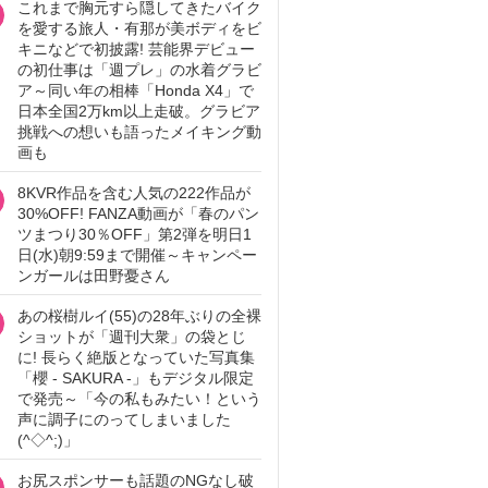
これまで胸元すら隠してきたバイク
を愛する旅人・有那が美ボディをビ
キニなどで初披露! 芸能界デビュー
の初仕事は「週プレ」の水着グラビ
ア～同い年の相棒「Honda X4」で
日本全国2万km以上走破。グラビア
挑戦への想いも語ったメイキング動
画も
8KVR作品を含む人気の222作品が
30%OFF! FANZA動画が「春のパン
ツまつり30％OFF」第2弾を明日1
日(水)朝9:59まで開催～キャンペー
ンガールは田野憂さん
あの桜樹ルイ(55)の28年ぶりの全裸
ショットが「週刊大衆」の袋とじ
に! 長らく絶版となっていた写真集
「櫻 - SAKURA -」もデジタル限定
で発売～「今の私もみたい！という
声に調子にのってしまいました
(^◇^;)」
お尻スポンサーも話題のNGなし破