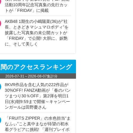
活動10周年記念写真集の先行カッ
トが「FRIDAY」に掲載
AKB48 1期生の小嶋陽菜(36)が“社
長、ときどきマシュマロボディ”を
披露した写真集の未公開カットが
「FRIDAY」で公開! 大胆に、妖艶
に、そして美しく
週間のアクセスランキング
2026-07-31
～
2026-08-07
集計分
8KVR作品を含む人気の222作品が
30%OFF! FANZA動画が「春のパン
ツまつり30％OFF」第2弾を明日1
日(水)朝9:59まで開催～キャンペー
ンガールは田野憂さん
「FRUITS ZIPPER」の水色担当“ま
なふぃ”こと真中まなが待望の初水
着グラビアに挑戦! 「週刊プレイボ