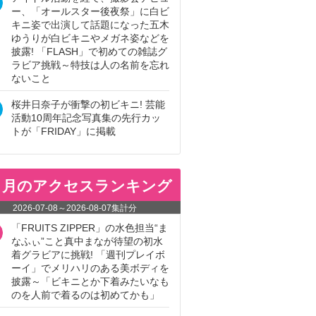
ー、「オールスター後夜祭」に白ビ
キニ姿で出演して話題になった五木
ゆうりが白ビキニやメガネ姿などを
披露! 「FLASH」で初めての雑誌グ
ラビア挑戦～特技は人の名前を忘れ
ないこと
桜井日奈子が衝撃の初ビキニ! 芸能
活動10周年記念写真集の先行カッ
トが「FRIDAY」に掲載
ヵ月のアクセスランキング
2026-07-08
～
2026-08-07
集計分
「FRUITS ZIPPER」の水色担当“ま
なふぃ”こと真中まなが待望の初水
着グラビアに挑戦! 「週刊プレイボ
ーイ」でメリハリのある美ボディを
披露～「ビキニとか下着みたいなも
のを人前で着るのは初めてかも」