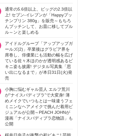
通常の5.6倍以上、ビッグの2.3倍以
上! セブン‐イレブンが「Happyプッ
チンプリン 380g」を販売～もちろ
んプッチンして、お皿に移してプル
ル～ンと楽しめる
アイドルグループ「アップアップガ
ールズ(2)」卒業後はグラビア界を
席巻し、俳優業にも活動の幅を広げ
ている佐々木ほのかが透明感あるビ
キニ姿も披露! デジタル写真集「思
い出になるまで」が本日31日(火)発
売
小胸に悩むギャル芸人 エルフ荒川
が“ナイスバディブラ”で大変身! 薄
めメイクでいつもとは一味違うフェ
ミニンなヘアメイクで挑んだ着用ビ
ジュアルが公開～PEACH JOHNが
漫画「ナイスバディブラ恋物語」も
公開
桜井日奈子が衝撃の初ビキニ! 芸能