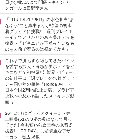
日(水)朝9:59まで開催～キャンペー
ンガールは田野憂さん
「FRUITS ZIPPER」の水色担当“ま
なふぃ”こと真中まなが待望の初水
着グラビアに挑戦! 「週刊プレイボ
ーイ」でメリハリのある美ボディを
披露～「ビキニとか下着みたいなも
のを人前で着るのは初めてかも」
これまで胸元すら隠してきたバイク
を愛する旅人・有那が美ボディをビ
キニなどで初披露! 芸能界デビュー
の初仕事は「週プレ」の水着グラビ
ア～同い年の相棒「Honda X4」で
日本全国2万km以上走破。グラビア
挑戦への想いも語ったメイキング動
画も
26年ぶりにグラビアクイーン・井
上晴美(51)が3児の母になって帰っ
てきた! 今も変わらぬ圧巻の水着姿
披露! 「FRIDAY」に超貴重なアザ
ーカット独占掲載