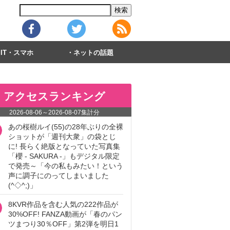
IT・スマホ
ネットの話題
アクセスランキング
2026-08-06
～
2026-08-07
集計分
あの桜樹ルイ(55)の28年ぶりの全裸
ショットが「週刊大衆」の袋とじ
に! 長らく絶版となっていた写真集
「櫻 - SAKURA -」もデジタル限定
で発売～「今の私もみたい！という
声に調子にのってしまいました
(^◇^;)」
8KVR作品を含む人気の222作品が
30%OFF! FANZA動画が「春のパン
ツまつり30％OFF」第2弾を明日1