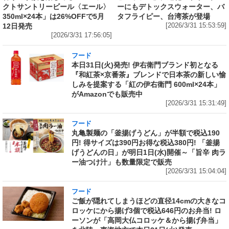
クトサントリービール〈エール〉
ーにもデトックスウォーター、バ
350ml×24本」は26%OFFで5月
タフライピー、台湾茶が登場
12日発売
[2026/3/31 15:53:59]
[2026/3/31 17:56:05]
フード
本日31日(火)発売! 伊右衛門ブランド初となる
『和紅茶×京番茶』ブレンドで日本茶の新しい愉
しみを提案する「紅の伊右衛門 600ml×24本」
がAmazonでも販売中
[2026/3/31 15:31:49]
フード
丸亀製麺の「釜揚げうどん」が半額で税込190
円! 得サイズは390円お得な税込380円! 「釜揚
げうどんの日」が明日1日(水)開催～「旨辛 肉ラ
ー油つけ汁」も数量限定で販売
[2026/3/31 15:04:04]
フード
ご飯が隠れてしまうほどの直径14cmの大きなコ
ロッケにから揚げ3個で税込646円のお弁当! ロ
ーソンが「高岡大仏コロッケ＆から揚げ弁当」