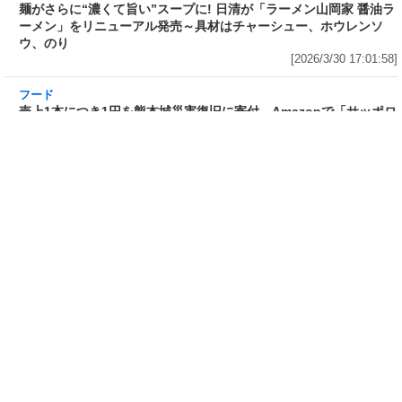
フード
売上1本につき1円を熊本城災害復旧に寄付 Amazonで「サッポロ
生ビール黒ラベル『熊本城復興応援缶』 350ml×24本」が税込
5,180円! 発売から10年、昨年までの累計寄付金額は6,344,952円
[2026/3/30 15:50:17]
フード
フード
3分で食べられる人気沸騰中の四
自慢のそばが食べ放題! 和食麺処
川料理! 日清食品が「カップヌー
サガミが「晦日そば」を明日31日
ドル 14種のスパイス麻辣湯」を
(火)開催～大海老天などの天ぷら
発売～具材は謎肉、キャベツ、チ
や薬味などもついて税込2,200円!
ンゲンサイ、キクラゲ
「時間無制限」の挑戦枠は税込
[2026/3/30 15:42:35]
4,400円
[2026/3/30 15:17:42]
フード
熱湯5分でふっくら白ご飯! カレーや納豆、牛丼の具も余裕で入って
お皿いらずの新提案! 「日清ふっくら釜炊き ごはん」が本日30日
(月)発売～常温で1年保存可能。電子レンジがないオフィスやアウ
トドアでも活用できる!
[2026/3/30 14:17:14]
フード