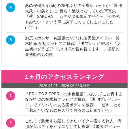
あの桜樹ルイ(55)の28年ぶりの全裸ショットが「週刊
4
大衆」の袋とじに! 長らく絶版となっていた写真集
「櫻 - SAKURA -」もデジタル限定で発売～「今の私
もみたい！という声に調子にのってしまいました
(^◇^;)」
お尻スポンサーも話題のNGなし破天荒アイドル・鈴
5
木Mob.が初グラビアに挑戦! 「週プレ」に登場～「人
生初のグラビア!!!しかも5水着も着てます」。撮影の
裏側動画も公開
1ヵ月のアクセスランキング
2026-07-07
～
2026-08-06
集計分
「FRUITS ZIPPER」の水色担当“まなふぃ”こと真中ま
1
なが待望の初水着グラビアに挑戦! 「週刊プレイボー
イ」でメリハリのある美ボディを披露～「ビキニとか
下着みたいなものを人前で着るのは初めてかも」
これまで胸元すら隠してきたバイクを愛する旅人・有
2
那が美ボディをビキニなどで初披露! 芸能界デビュー