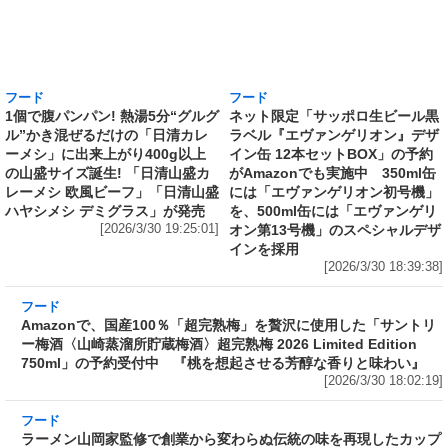
フード
フード
1個で腹パンパン! 熱湯5分“グルグ
ネット限定「サッポロ生ビール黒
ル”かき混ぜるだけの「日清カレ
ラベル『エヴァンゲリオン』デザ
ーメシ」に出来上がり400g以上
イン缶 12本セットBOX」の予約
の山盛サイズ誕生! 「日清山盛カ
がAmazonでも実施中 350ml缶
レーメシ 欧風ビーフ」「日清山盛
には「エヴァンゲリオン初号機」
ハヤシメシ デミグラス」が発売
を、500ml缶には「エヴァンゲリ
[2026/3/30 19:25:01]
オン第13号機」のスペシャルデザ
インを採用
[2026/3/30 18:39:38]
フード
Amazonで、国産100％「超完熟梅」を贅沢に使用した「サントリ
ー梅酒〈山崎蒸溜所貯蔵梅酒〉超完熟梅 2026 Limited Edition
750ml」の予約受付中 『桃を想起させる芳醇な香りと味わい』
[2026/3/30 18:02:19]
フード
ラーメン山岡家監修で創業から変わらぬ伝統の味を再現したカップ
麺がさらに“濃くて旨い”スープに! 日清が「ラーメン山岡家 醤油ラ
ーメン」をリニューアル発売～具材はチャーシュー、ホウレンソ
ウ、のり
[2026/3/30 17:01:58]