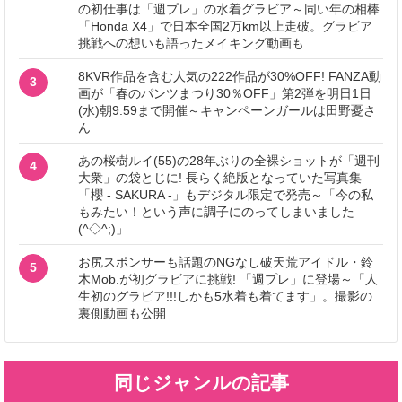
の初仕事は「週プレ」の水着グラビア～同い年の相棒
「Honda X4」で日本全国2万km以上走破。グラビア
挑戦への想いも語ったメイキング動画も
8KVR作品を含む人気の222作品が30%OFF! FANZA動
3
画が「春のパンツまつり30％OFF」第2弾を明日1日
(水)朝9:59まで開催～キャンペーンガールは田野憂さ
ん
あの桜樹ルイ(55)の28年ぶりの全裸ショットが「週刊
4
大衆」の袋とじに! 長らく絶版となっていた写真集
「櫻 - SAKURA -」もデジタル限定で発売～「今の私
もみたい！という声に調子にのってしまいました
(^◇^;)」
お尻スポンサーも話題のNGなし破天荒アイドル・鈴
5
木Mob.が初グラビアに挑戦! 「週プレ」に登場～「人
生初のグラビア!!!しかも5水着も着てます」。撮影の
裏側動画も公開
同じジャンルの記事