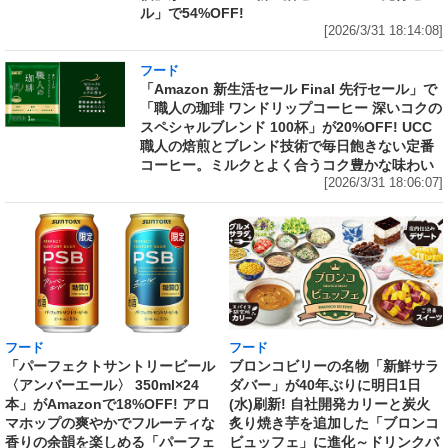
ル」で54%OFF!
[2026/3/31 18:14:08]
フード
「Amazon 新生活セール Final 先行セール」で
「職人の珈琲 ワンドリップコーヒー 深いコクの
スペシャルブレンド 100杯」が20%OFF! UCC
職人の焙煎とブレンド技術で毎日飽きない定番
コーヒー。ミルクとよく合うコク豊かな味わい
[2026/3/31 18:06:07]
フード
フード
「パーフェクトサントリービール
ブロンコビリーの名物「新鮮サラ
〈アンバーエール〉 350ml×24
ダバー」が40年ぶりに明日1日
本」がAmazonで18%OFF! アロ
(水)刷新! 自社開発カリーと炭火
マホップの爽やかでフルーティな
炙り焼き芋を追加した「ブロンコ
香りの余韻を楽しめる「パーフェ
ビュッフェ」に進化～ドリンクバ