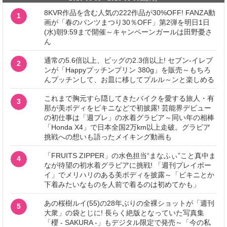
8KVR作品を含む人気の222作品が30%OFF! FANZA動
1
画が「春のパンツまつり30％OFF」第2弾を明日1日
(水)朝9:59まで開催～キャンペーンガールは田野憂さ
ん
通常の5.6倍以上、ビッグの2.3倍以上! セブン‐イレブ
2
ンが「Happyプッチンプリン 380g」を販売～もちろ
んプッチンして、お皿に移してプルル～ンと楽しめる
これまで胸元すら隠してきたバイクを愛する旅人・有
3
那が美ボディをビキニなどで初披露! 芸能界デビュー
の初仕事は「週プレ」の水着グラビア～同い年の相棒
「Honda X4」で日本全国2万km以上走破。グラビア
挑戦への想いも語ったメイキング動画も
「FRUITS ZIPPER」の水色担当“まなふぃ”こと真中ま
4
なが待望の初水着グラビアに挑戦! 「週刊プレイボー
イ」でメリハリのある美ボディを披露～「ビキニとか
下着みたいなものを人前で着るのは初めてかも」
あの桜樹ルイ(55)の28年ぶりの全裸ショットが「週刊
5
大衆」の袋とじに! 長らく絶版となっていた写真集
「櫻 - SAKURA -」もデジタル限定で発売～「今の私