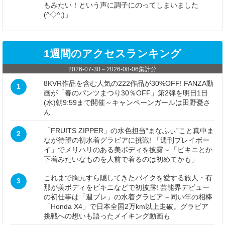
もみたい！という声に調子にのってしまいました
(^◇^;)」
1週間のアクセスランキング
2026-07-30
～
2026-08-06
集計分
8KVR作品を含む人気の222作品が30%OFF! FANZA動
1
画が「春のパンツまつり30％OFF」第2弾を明日1日
(水)朝9:59まで開催～キャンペーンガールは田野憂さ
ん
「FRUITS ZIPPER」の水色担当“まなふぃ”こと真中ま
2
なが待望の初水着グラビアに挑戦! 「週刊プレイボー
イ」でメリハリのある美ボディを披露～「ビキニとか
下着みたいなものを人前で着るのは初めてかも」
これまで胸元すら隠してきたバイクを愛する旅人・有
3
那が美ボディをビキニなどで初披露! 芸能界デビュー
の初仕事は「週プレ」の水着グラビア～同い年の相棒
「Honda X4」で日本全国2万km以上走破。グラビア
挑戦への想いも語ったメイキング動画も