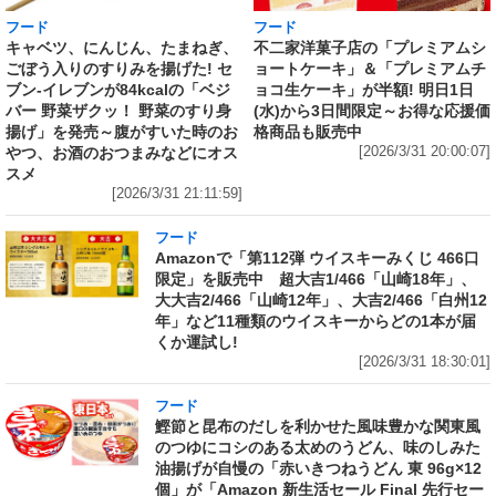
フード
フード
キャベツ、にんじん、たまねぎ、
不二家洋菓子店の「プレミアムシ
ごぼう入りのすりみを揚げた! セ
ョートケーキ」＆「プレミアムチ
ブン‐イレブンが84kcalの「ベジ
ョコ生ケーキ」が半額! 明日1日
バー 野菜ザクッ！ 野菜のすり身
(水)から3日間限定～お得な応援価
揚げ」を発売～腹がすいた時のお
格商品も販売中
やつ、お酒のおつまみなどにオス
[2026/3/31 20:00:07]
スメ
[2026/3/31 21:11:59]
フード
Amazonで「第112弾 ウイスキーみくじ 466口
限定」を販売中 超大吉1/466「山崎18年」、
大大吉2/466「山崎12年」、大吉2/466「白州12
年」など11種類のウイスキーからどの1本が届
くか運試し!
[2026/3/31 18:30:01]
フード
鰹節と昆布のだしを利かせた風味豊かな関東風
のつゆにコシのある太めのうどん、味のしみた
油揚げが自慢の「赤いきつねうどん 東 96g×12
個」が「Amazon 新生活セール Final 先行セー