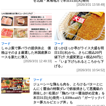
を北陸・東海地方で本日31日(火)発売
[2026/3/31 13:58:49]
フード
フード
しゃぶ葉で豚バラの提供休止 価
ほっかほっか亭がライス大盛を明
格はそのまま厳選した米国産豚ロ
日1日(水)から、さらに税込20円
ースを新たに導入
値下げ! 大盛変更は＋税込50円に
[2026/3/31 12:49:33]
～「いま下げられるところから下
げる」
[2026/3/31 10:54:52]
フード
ジューシーな鶏もも肉を、とろけるバターとに
んにく醤油の特製ダレで鉄板焼きして悪魔級の
美味しさ! 松屋が「鶏のバター醤油炒め定食」を
本日31日(火)発売～1,039kcalの「ガーリックバ
ター豚カルビエッグ丼」も