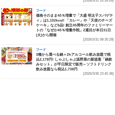
[2026/3/31 10:26:05]
フード
価格そのまま45％増量で「大盛 明太子スパゲテ
ィ」は1,102kcal! 「カレー」や「天使のチーズ
ケーキ」など6品! 創立45周年のファミリーマー
トの「なぜか45％増量作戦」2週目が本日31日
(火)から開催
[2026/3/31 09:30:29]
フード
3種から選べる鍋＋2hアルコール飲み放題で税
込2,178円! しゃぶしゃぶ温野菜の新提案「鍋飲
みセット」が平日限定で販売～ソフトドリンク
飲み放題なら税込1,738円
[2026/3/30 23:45:36]