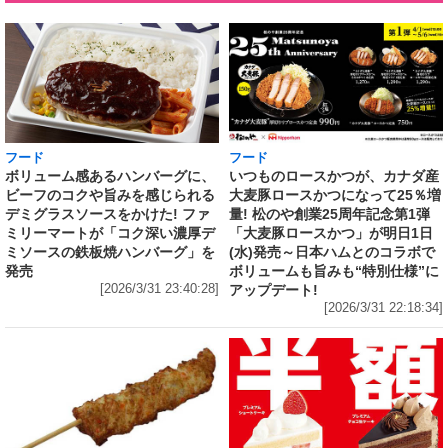
フード
フード
いつものロースかつが、カナダ産
ボリューム感あるハンバーグに、
大麦豚ロースかつになって25％増
ビーフのコクや旨みを感じられる
量! 松のや創業25周年記念第1弾
デミグラスソースをかけた! ファ
「大麦豚ロースかつ」が明日1日
ミリーマートが「コク深い濃厚デ
(水)発売～日本ハムとのコラボで
ミソースの鉄板焼ハンバーグ」を
ボリュームも旨みも“特別仕様”に
発売
アップデート!
[2026/3/31 23:40:28]
[2026/3/31 22:18:34]