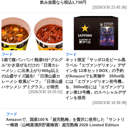
飲み放題なら税込1,738円
[2026/3/30 23:45:36]
フード
フード
1個で腹パンパン! 熱湯5分“グルグ
ネット限定「サッポロ生ビール黒
ル”かき混ぜるだけの「日清カレ
ラベル『エヴァンゲリオン』デザ
ーメシ」に出来上がり400g以上
イン缶 12本セットBOX」の予約
の山盛サイズ誕生! 「日清山盛カ
がAmazonでも実施中 350ml缶
レーメシ 欧風ビーフ」「日清山盛
には「エヴァンゲリオン初号機」
ハヤシメシ デミグラス」が発売
を、500ml缶には「エヴァンゲリ
[2026/3/30 19:25:01]
オン第13号機」のスペシャルデザ
インを採用
[2026/3/30 18:39:38]
フード
Amazonで、国産100％「超完熟梅」を贅沢に使
用した「サントリー梅酒〈山崎蒸溜所貯蔵梅