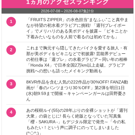
1ヵ月のアクセスランキング
2026-07-08
～
2026-08-07
集計分
「FRUITS ZIPPER」の水色担当“まなふぃ”こと真中ま
1
なが待望の初水着グラビアに挑戦! 「週刊プレイボー
イ」でメリハリのある美ボディを披露～「ビキニとか
下着みたいなものを人前で着るのは初めてかも」
これまで胸元すら隠してきたバイクを愛する旅人・有
2
那が美ボディをビキニなどで初披露! 芸能界デビュー
の初仕事は「週プレ」の水着グラビア～同い年の相棒
「Honda X4」で日本全国2万km以上走破。グラビア
挑戦への想いも語ったメイキング動画も
8KVR作品を含む人気の222作品が30%OFF! FANZA動
3
画が「春のパンツまつり30％OFF」第2弾を明日1日
(水)朝9:59まで開催～キャンペーンガールは田野憂さ
ん
あの桜樹ルイ(55)の28年ぶりの全裸ショットが「週刊
4
大衆」の袋とじに! 長らく絶版となっていた写真集
「櫻 - SAKURA -」もデジタル限定で発売～「今の私
もみたい！という声に調子にのってしまいました
(^◇^;)」