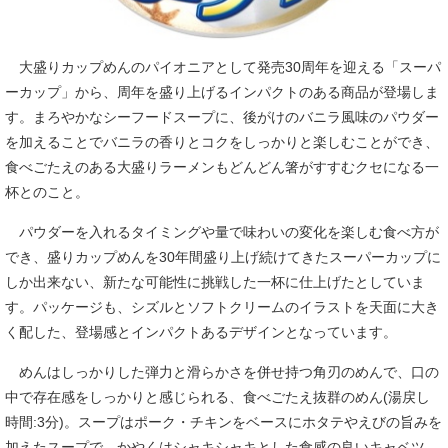
大盛りカップめんのパイオニアとして発売30周年を迎える「スーパ
ーカップ」から、周年を盛り上げるインパクトのある商品が登場しま
す。まろやかなシーフードスープに、後がけのバニラ風味のパウダー
を加えることでバニラの香りとコクをしっかりと楽しむことができ、
食べごたえのある大盛りラーメンもどんどん箸がすすむクセになる一
杯とのこと。
パウダーを入れるタイミングや量で味わいの変化を楽しむ食べ方が
でき、盛りカップめんを30年間盛り上げ続けてきたスーパーカップに
しか出来ない、新たな可能性に挑戦した一杯に仕上げたとしていま
す。パッケージも、シズルとソフトクリームのイラストを天面に大き
く配した、登場感とインパクトあるデザインとなっています。
めんはしっかりした弾力と滑らかさを併せ持つ角刃のめんで、口の
中で存在感をしっかりと感じられる、食べごたえ抜群のめん(湯戻し
時間:3分)。スープはポーク・チキンをベースにホタテやえびの旨みを
加えたスープで、かやくはシャキシャキとした食感の良いキャベツ、