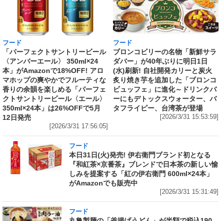
フード
フード
「パーフェクトサントリービール
ブロンコビリーの名物「新鮮サラ
〈アンバーエール〉 350ml×24
ダバー」が40年ぶりに明日1日
本」がAmazonで18%OFF! アロ
(水)刷新! 自社開発カリーと炭火
マホップの爽やかでフルーティな
炙り焼き芋を追加した「ブロンコ
香りの余韻を楽しめる「パーフェ
ビュッフェ」に進化～ドリンクバ
クトサントリービール〈エール〉
ーにもデトックスウォーター、バ
350ml×24本」は26%OFFで5月
タフライピー、台湾茶が登場
12日発売
[2026/3/31 15:53:59]
[2026/3/31 17:56:05]
フード
本日31日(火)発売! 伊右衛門ブランド初となる
『和紅茶×京番茶』ブレンドで日本茶の新しい愉
しみを提案する「紅の伊右衛門 600ml×24本」
がAmazonでも販売中
[2026/3/31 15:31:49]
フード
丸亀製麺の「釜揚げうどん」が半額で税込190