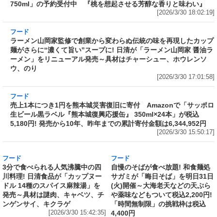
酒〉超完熟梅 2026 Limited Edition 750ml」の
予約受付中 『桃を想起させる芳醇な香りと味
わい』
[2026/3/30 18:02:19]
フード
ラーメン山岡家監修で創業から変わらぬ伝統の
味を再現したカップ麺がさらに“濃くて旨い”ス
ープに! 日清が「ラーメン山岡家 醤油ラーメ
ン」をリニューアル発売～具材はチャーシュ
ー、ホウレンソウ、のり
[2026/3/30 17:01:58]
フード
売上1本につき1円を熊本城災害復旧に寄付
Amazonで「サッポロ生ビール黒ラベル『熊本
城復興応援缶』 350ml×24本」が税込5,180円!
発売から10年、昨年までの累計寄付金額は
6,344,952円
[2026/3/30 15:50:17]