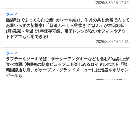
フード
フード
3分で食べられる人気沸騰中の四
自慢のそばが食べ放題! 和食麺処
川料理! 日清食品が「カップヌー
サガミが「晦日そば」を明日31日
ドル 14種のスパイス麻辣湯」を
(火)開催～大海老天などの天ぷら
発売～具材は謎肉、キャベツ、チ
や薬味などもついて税込2,200円!
ンゲンサイ、キクラゲ
「時間無制限」の挑戦枠は税込
[2026/3/30 15:42:35]
4,400円
[2026/3/30 15:17:42]
フード
熱湯5分でふっくら白ご飯! カレーや納豆、牛丼
の具も余裕で入ってお皿いらずの新提案! 「日清
ふっくら釜炊き ごはん」が本日30日(月)発売～
常温で1年保存可能。電子レンジがないオフィス
やアウトドアでも活用できる!
[2026/3/30 14:17:14]
フード
ラフテーやソーキそば、サーターアンダギーなども含む80品以上が
食べ放題! 沖縄初の朝食ビュッフェも楽しめるロイヤルホスト「那