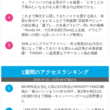
イ」でメリハリのある美ボディを披露～「ビキニとか
下着みたいなものを人前で着るのは初めてかも」
これまで胸元すら隠してきたバイクを愛する旅人・有
4
那が美ボディをビキニなどで初披露! 芸能界デビュー
の初仕事は「週プレ」の水着グラビア～同い年の相棒
「Honda X4」で日本全国2万km以上走破。グラビア
挑戦への想いも語ったメイキング動画も
26年ぶりにグラビアクイーン・井上晴美(51)が3児の
5
母になって帰ってきた! 今も変わらぬ圧巻の水着姿披
露! 「FRIDAY」に超貴重なアザーカット独占掲載
1週間のアクセスランキング
2026-07-31
～
2026-08-07
集計分
8KVR作品を含む人気の222作品が30%OFF! FANZA動
1
画が「春のパンツまつり30％OFF」第2弾を明日1日
(水)朝9:59まで開催～キャンペーンガールは田野憂さ
ん
「FRUITS ZIPPER」の水色担当“まなふぃ”こと真中ま