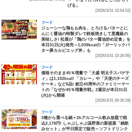
げる」
[2026/3/31 10:54:52]
フード
ジューシーな鶏もも肉を、とろけるバターとに
んにく醤油の特製ダレで鉄板焼きして悪魔級の
美味しさ! 松屋が「鶏のバター醤油炒め定食」を
本日31日(火)発売～1,039kcalの「ガーリックバ
ター豚カルビエッグ丼」も
[2026/3/31 10:26:05]
フード
価格そのまま45％増量で「大盛 明太子スパゲテ
ィ」は1,102kcal! 「カレー」や「天使のチーズ
ケーキ」など6品! 創立45周年のファミリーマー
トの「なぜか45％増量作戦」2週目が本日31日
(火)から開催
[2026/3/31 09:30:29]
フード
3種から選べる鍋＋2hアルコール飲み放題で税
込2,178円! しゃぶしゃぶ温野菜の新提案「鍋飲
みセット」が平日限定で販売～ソフトドリンク