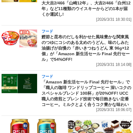
大大吉2/466「山崎12年」、大吉2/466「白州12
年」など11種類のウイスキーからどの1本が届
くか運試し!
[2026/3/31 18:30:01]
フード
鰹節と昆布のだしを利かせた風味豊かな関東風
のつゆにコシのある太めのうどん、味のしみた
油揚げが自慢の「赤いきつねうどん 東 96g×12
個」が「Amazon 新生活セール Final 先行セー
ル」で54%OFF!
[2026/3/31 18:14:08]
フード
「Amazon 新生活セール Final 先行セール」で
「職人の珈琲 ワンドリップコーヒー 深いコクの
スペシャルブレンド 100杯」が20%OFF! UCC
職人の焙煎とブレンド技術で毎日飽きない定番
コーヒー。ミルクとよく合うコク豊かな味わい
[2026/3/31 18:06:07]