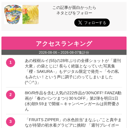
この記事が面白かったら
ネタとぴをフォロー
アクセスランキング
2026-08-06
～
2026-08-07
集計分
あの桜樹ルイ(55)の28年ぶりの全裸ショットが「週刊
1
大衆」の袋とじに! 長らく絶版となっていた写真集
「櫻 - SAKURA -」もデジタル限定で発売～「今の私
もみたい！という声に調子にのってしまいました
(^◇^;)」
8KVR作品を含む人気の222作品が30%OFF! FANZA動
2
画が「春のパンツまつり30％OFF」第2弾を明日1日
(水)朝9:59まで開催～キャンペーンガールは田野憂さ
ん
「FRUITS ZIPPER」の水色担当“まなふぃ”こと真中ま
3
なが待望の初水着グラビアに挑戦! 「週刊プレイボー