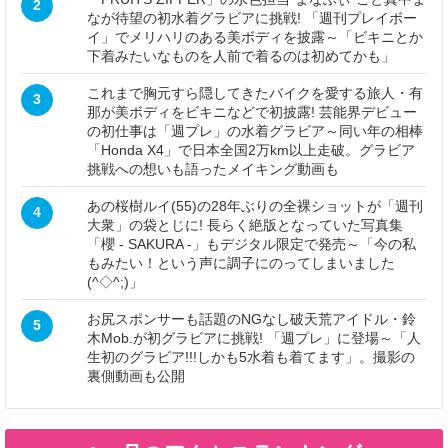
2
なが待望の初水着グラビアに挑戦! 「週刊プレイボー
イ」でメリハリのある美ボディを披露～「ビキニとか
下着みたいなものを人前で着るのは初めてかも」
これまで胸元すら隠してきたバイクを愛する旅人・有
3
那が美ボディをビキニなどで初披露! 芸能界デビュー
の初仕事は「週プレ」の水着グラビア～同い年の相棒
「Honda X4」で日本全国2万km以上走破。グラビア
挑戦への想いも語ったメイキング動画も
あの桜樹ルイ(55)の28年ぶりの全裸ショットが「週刊
4
大衆」の袋とじに! 長らく絶版となっていた写真集
「櫻 - SAKURA -」もデジタル限定で発売～「今の私
もみたい！という声に調子にのってしまいました
(^◇^;)」
お尻スポンサーも話題のNGなし破天荒アイドル・鈴
5
木Mob.が初グラビアに挑戦! 「週プレ」に登場～「人
生初のグラビア!!!しかも5水着も着てます」。撮影の
裏側動画も公開