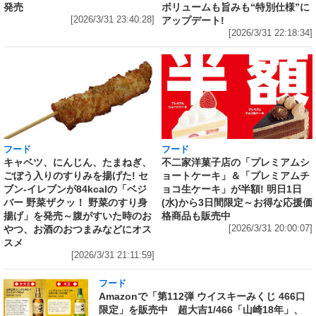
ボリュームも旨みも“特別仕様”に
発売
アップデート!
[2026/3/31 23:40:28]
[2026/3/31 22:18:34]
フード
フード
キャベツ、にんじん、たまねぎ、
不二家洋菓子店の「プレミアムシ
ごぼう入りのすりみを揚げた! セ
ョートケーキ」＆「プレミアムチ
ブン‐イレブンが84kcalの「ベジ
ョコ生ケーキ」が半額! 明日1日
バー 野菜ザクッ！ 野菜のすり身
(水)から3日間限定～お得な応援価
揚げ」を発売～腹がすいた時のお
格商品も販売中
やつ、お酒のおつまみなどにオス
[2026/3/31 20:00:07]
スメ
[2026/3/31 21:11:59]
フード
Amazonで「第112弾 ウイスキーみくじ 466口
限定」を販売中 超大吉1/466「山崎18年」、