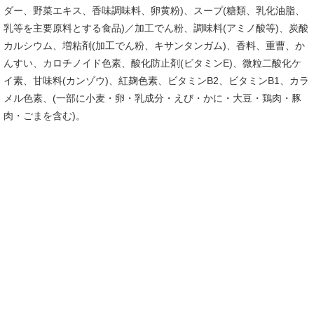
ダー、野菜エキス、香味調味料、卵黄粉)、スープ(糖類、乳化油脂、
乳等を主要原料とする食品)／加工でん粉、調味料(アミノ酸等)、炭酸
カルシウム、増粘剤(加工でん粉、キサンタンガム)、香料、重曹、か
んすい、カロチノイド色素、酸化防止剤(ビタミンE)、微粒二酸化ケ
イ素、甘味料(カンゾウ)、紅麹色素、ビタミンB2、ビタミンB1、カラ
メル色素、(一部に小麦・卵・乳成分・えび・かに・大豆・鶏肉・豚
肉・ごまを含む)。