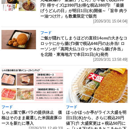
円! 得サイズは390円お得な税込380円! 「釜揚
げうどんの日」が明日1日(水)開催～「旨辛 肉ラ
ー油つけ汁」も数量限定で販売
[2026/3/31 15:04:04]
フード
ご飯が隠れてしまうほどの直径14cmの大きなコ
ロッケにから揚げ3個で税込646円のお弁当! ロ
ーソンが「高岡大仏コロッケ＆から揚げ弁当」
を北陸・東海地方で本日31日(火)発売
[2026/3/31 13:58:49]
フード
フード
しゃぶ葉で豚バラの提供休止 価
ほっかほっか亭がライス大盛を明
格はそのまま厳選した米国産豚ロ
日1日(水)から、さらに税込20円
ースを新たに導入
値下げ! 大盛変更は＋税込50円に
[2026/3/31 12:49:33]
～「いま下げられるところから下