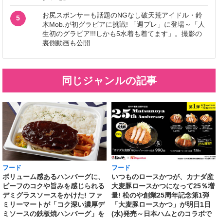
お尻スポンサーも話題のNGなし破天荒アイドル・鈴
5
木Mob.が初グラビアに挑戦! 「週プレ」に登場～「人
生初のグラビア!!!しかも5水着も着てます」。撮影の
裏側動画も公開
同じジャンルの記事
フード
フード
いつものロースかつが、カナダ産
ボリューム感あるハンバーグに、
大麦豚ロースかつになって25％増
ビーフのコクや旨みを感じられる
量! 松のや創業25周年記念第1弾
デミグラスソースをかけた! ファ
「大麦豚ロースかつ」が明日1日
ミリーマートが「コク深い濃厚デ
(水)発売～日本ハムとのコラボで
ミソースの鉄板焼ハンバーグ」を