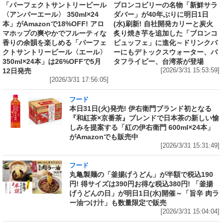
「パーフェクトサントリービール
ブロンコビリーの名物「新鮮サラ
〈アンバーエール〉 350ml×24
ダバー」が40年ぶりに明日1日
本」がAmazonで18%OFF! アロ
(水)刷新! 自社開発カリーと炭火
マホップの爽やかでフルーティな
炙り焼き芋を追加した「ブロンコ
香りの余韻を楽しめる「パーフェ
ビュッフェ」に進化～ドリンクバ
クトサントリービール〈エール〉
ーにもデトックスウォーター、バ
350ml×24本」は26%OFFで5月
タフライピー、台湾茶が登場
12日発売
[2026/3/31 15:53:59]
[2026/3/31 17:56:05]
フード
本日31日(火)発売! 伊右衛門ブランド初となる
『和紅茶×京番茶』ブレンドで日本茶の新しい愉
しみを提案する「紅の伊右衛門 600ml×24本」
がAmazonでも販売中
[2026/3/31 15:31:49]
フード
丸亀製麺の「釜揚げうどん」が半額で税込190
円! 得サイズは390円お得な税込380円! 「釜揚
げうどんの日」が明日1日(水)開催～「旨辛 肉ラ
ー油つけ汁」も数量限定で販売
[2026/3/31 15:04:04]