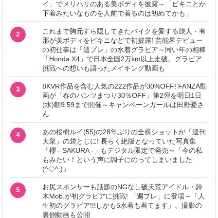
イ」でメリハリのある美ボディを披露～「ビキニとか
下着みたいなものを人前で着るのは初めてかも」
これまで胸元すら隠してきたバイクを愛する旅人・有
2
那が美ボディをビキニなどで初披露! 芸能界デビュー
の初仕事は「週プレ」の水着グラビア～同い年の相棒
「Honda X4」で日本全国2万km以上走破。グラビア
挑戦への想いも語ったメイキング動画も
8KVR作品を含む人気の222作品が30%OFF! FANZA動
3
画が「春のパンツまつり30％OFF」第2弾を明日1日
(水)朝9:59まで開催～キャンペーンガールは田野憂さ
ん
あの桜樹ルイ(55)の28年ぶりの全裸ショットが「週刊
4
大衆」の袋とじに! 長らく絶版となっていた写真集
「櫻 - SAKURA -」もデジタル限定で発売～「今の私
もみたい！という声に調子にのってしまいました
(^◇^;)」
お尻スポンサーも話題のNGなし破天荒アイドル・鈴
5
木Mob.が初グラビアに挑戦! 「週プレ」に登場～「人
生初のグラビア!!!しかも5水着も着てます」。撮影の
裏側動画も公開