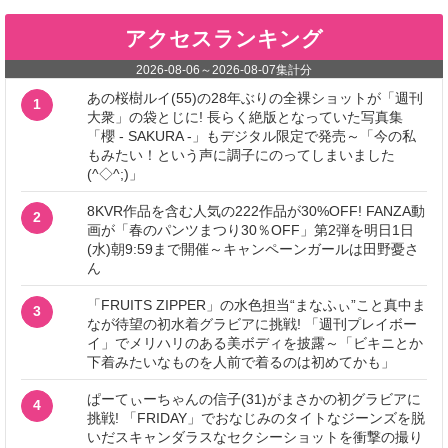
アクセスランキング
2026-08-06
～
2026-08-07
集計分
あの桜樹ルイ(55)の28年ぶりの全裸ショットが「週刊
1
大衆」の袋とじに! 長らく絶版となっていた写真集
「櫻 - SAKURA -」もデジタル限定で発売～「今の私
もみたい！という声に調子にのってしまいました
(^◇^;)」
8KVR作品を含む人気の222作品が30%OFF! FANZA動
2
画が「春のパンツまつり30％OFF」第2弾を明日1日
(水)朝9:59まで開催～キャンペーンガールは田野憂さ
ん
「FRUITS ZIPPER」の水色担当“まなふぃ”こと真中ま
3
なが待望の初水着グラビアに挑戦! 「週刊プレイボー
イ」でメリハリのある美ボディを披露～「ビキニとか
下着みたいなものを人前で着るのは初めてかも」
ぱーてぃーちゃんの信子(31)がまさかの初グラビアに
4
挑戦! 「FRIDAY」でおなじみのタイトなジーンズを脱
いだスキャンダラスなセクシーショットを衝撃の撮り