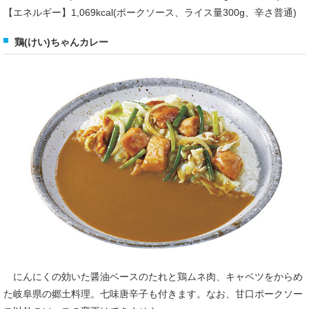
【エネルギー】1,069kcal(ポークソース、ライス量300g、辛さ普通)
鶏(けい)ちゃんカレー
にんにくの効いた醤油ベースのたれと鶏ムネ肉、キャベツをからめ
た岐阜県の郷土料理。七味唐辛子も付きます。なお、甘口ポークソー