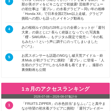
3
那が美ボディをビキニなどで初披露! 芸能界デビュー
の初仕事は「週プレ」の水着グラビア～同い年の相棒
「Honda X4」で日本全国2万km以上走破。グラビア
挑戦への想いも語ったメイキング動画も
あの桜樹ルイ(55)の28年ぶりの全裸ショットが「週刊
4
大衆」の袋とじに! 長らく絶版となっていた写真集
「櫻 - SAKURA -」もデジタル限定で発売～「今の私
もみたい！という声に調子にのってしまいました
(^◇^;)」
お尻スポンサーも話題のNGなし破天荒アイドル・鈴
5
木Mob.が初グラビアに挑戦! 「週プレ」に登場～「人
生初のグラビア!!!しかも5水着も着てます」。撮影の
裏側動画も公開
1ヵ月のアクセスランキング
2026-07-08
～
2026-08-07
集計分
「FRUITS ZIPPER」の水色担当“まなふぃ”こと真中ま
1
なが待望の初水着グラビアに挑戦! 「週刊プレイボー