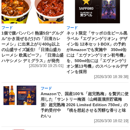
フード
フード
1個で腹パンパン! 熱湯5分“グルグ
ネット限定「サッポロ生ビール黒
ル”かき混ぜるだけの「日清カレ
ラベル『エヴァンゲリオン』デザ
ーメシ」に出来上がり400g以上
イン缶 12本セットBOX」の予約
の山盛サイズ誕生! 「日清山盛カ
がAmazonでも実施中 350ml缶
レーメシ 欧風ビーフ」「日清山盛
には「エヴァンゲリオン初号機」
ハヤシメシ デミグラス」が発売
を、500ml缶には「エヴァンゲリ
[2026/3/30 19:25:01]
オン第13号機」のスペシャルデザ
インを採用
[2026/3/30 18:39:38]
フード
Amazonで、国産100％「超完熟梅」を贅沢に使
用した「サントリー梅酒〈山崎蒸溜所貯蔵梅
酒〉超完熟梅 2026 Limited Edition 750ml」の
予約受付中 『桃を想起させる芳醇な香りと味
わい』
[2026/3/30 18:02:19]