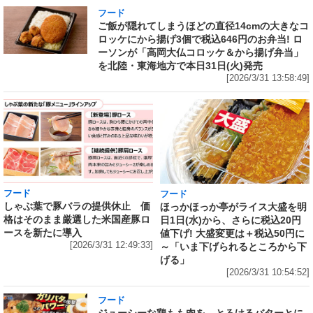
フード
ご飯が隠れてしまうほどの直径14cmの大きなコ
ロッケにから揚げ3個で税込646円のお弁当! ロ
ーソンが「高岡大仏コロッケ＆から揚げ弁当」
を北陸・東海地方で本日31日(火)発売
[2026/3/31 13:58:49]
フード
フード
しゃぶ葉で豚バラの提供休止 価
ほっかほっか亭がライス大盛を明
格はそのまま厳選した米国産豚ロ
日1日(水)から、さらに税込20円
ースを新たに導入
値下げ! 大盛変更は＋税込50円に
[2026/3/31 12:49:33]
～「いま下げられるところから下
げる」
[2026/3/31 10:54:52]
フード
ジューシーな鶏もも肉を、とろけるバターとに