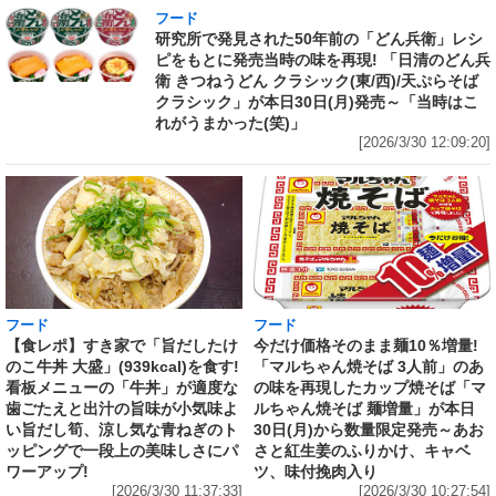
フード
研究所で発見された50年前の「どん兵衛」レシ
ピをもとに発売当時の味を再現! 「日清のどん兵
衛 きつねうどん クラシック(東/西)/天ぷらそば
クラシック」が本日30日(月)発売～「当時はこ
れがうまかった(笑)」
[2026/3/30 12:09:20]
フード
フード
【食レポ】すき家で「旨だしたけ
今だけ価格そのまま麺10％増量!
のこ牛丼 大盛」(939kcal)を食す!
「マルちゃん焼そば 3人前」のあ
看板メニューの「牛丼」が適度な
の味を再現したカップ焼そば「マ
歯ごたえと出汁の旨味が小気味よ
ルちゃん焼そば 麺増量」が本日
い旨だし筍、涼し気な青ねぎのト
30日(月)から数量限定発売～あお
ッピングで一段上の美味しさにパ
さと紅生姜のふりかけ、キャベ
ワーアップ!
ツ、味付挽肉入り
[2026/3/30 11:37:33]
[2026/3/30 10:27:54]