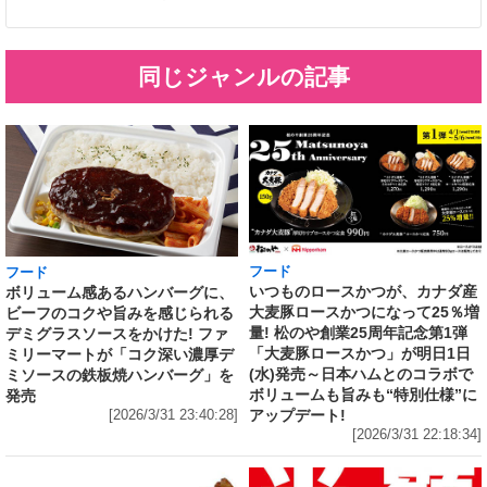
同じジャンルの記事
フード
フード
いつものロースかつが、カナダ産
ボリューム感あるハンバーグに、
大麦豚ロースかつになって25％増
ビーフのコクや旨みを感じられる
量! 松のや創業25周年記念第1弾
デミグラスソースをかけた! ファ
「大麦豚ロースかつ」が明日1日
ミリーマートが「コク深い濃厚デ
(水)発売～日本ハムとのコラボで
ミソースの鉄板焼ハンバーグ」を
ボリュームも旨みも“特別仕様”に
発売
アップデート!
[2026/3/31 23:40:28]
[2026/3/31 22:18:34]