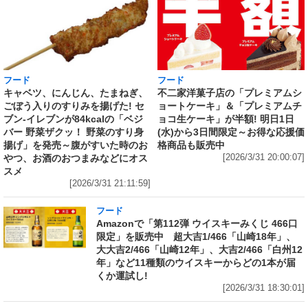
フード
フード
キャベツ、にんじん、たまねぎ、
不二家洋菓子店の「プレミアムシ
ごぼう入りのすりみを揚げた! セ
ョートケーキ」＆「プレミアムチ
ブン‐イレブンが84kcalの「ベジ
ョコ生ケーキ」が半額! 明日1日
バー 野菜ザクッ！ 野菜のすり身
(水)から3日間限定～お得な応援価
揚げ」を発売～腹がすいた時のお
格商品も販売中
やつ、お酒のおつまみなどにオス
[2026/3/31 20:00:07]
スメ
[2026/3/31 21:11:59]
フード
Amazonで「第112弾 ウイスキーみくじ 466口
限定」を販売中 超大吉1/466「山崎18年」、
大大吉2/466「山崎12年」、大吉2/466「白州12
年」など11種類のウイスキーからどの1本が届
くか運試し!
[2026/3/31 18:30:01]