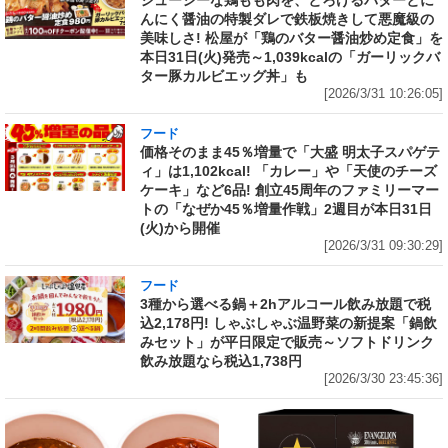
んにく醤油の特製ダレで鉄板焼きして悪魔級の
美味しさ! 松屋が「鶏のバター醤油炒め定食」を
本日31日(火)発売～1,039kcalの「ガーリックバ
ター豚カルビエッグ丼」も
[2026/3/31 10:26:05]
フード
価格そのまま45％増量で「大盛 明太子スパゲテ
ィ」は1,102kcal! 「カレー」や「天使のチーズ
ケーキ」など6品! 創立45周年のファミリーマー
トの「なぜか45％増量作戦」2週目が本日31日
(火)から開催
[2026/3/31 09:30:29]
フード
3種から選べる鍋＋2hアルコール飲み放題で税
込2,178円! しゃぶしゃぶ温野菜の新提案「鍋飲
みセット」が平日限定で販売～ソフトドリンク
飲み放題なら税込1,738円
[2026/3/30 23:45:36]