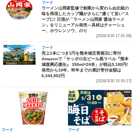
フード
ラーメン山岡家監修で創業から変わらぬ伝統の
味を再現したカップ麺がさらに“濃くて旨い”ス
ープに! 日清が「ラーメン山岡家 醤油ラーメ
ン」をリニューアル発売～具材はチャーシュ
ー、ホウレンソウ、のり
[2026/3/30 17:01:58]
フード
売上1本につき1円を熊本城災害復旧に寄付
Amazonで「サッポロ生ビール黒ラベル『熊本
城復興応援缶』 350ml×24本」が税込5,180円!
発売から10年、昨年までの累計寄付金額は
6,344,952円
[2026/3/30 15:50:17]
フード
フード