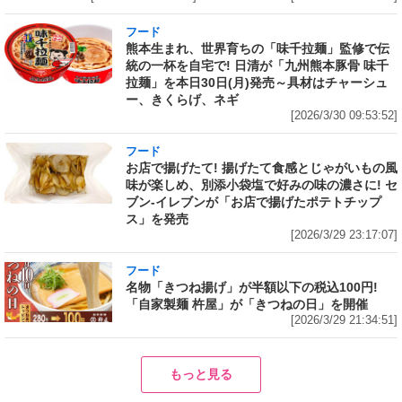
フード
熊本生まれ、世界育ちの「味千拉麺」監修で伝
統の一杯を自宅で! 日清が「九州熊本豚骨 味千
拉麺」を本日30日(月)発売～具材はチャーシュ
ー、きくらげ、ネギ
[2026/3/30 09:53:52]
フード
お店で揚げたて! 揚げたて食感とじゃがいもの風
味が楽しめ、別添小袋塩で好みの味の濃さに! セ
ブン‐イレブンが「お店で揚げたポテトチップ
ス」を発売
[2026/3/29 23:17:07]
フード
名物「きつね揚げ」が半額以下の税込100円!
「自家製麺 杵屋」が「きつねの日」を開催
[2026/3/29 21:34:51]
もっと見る