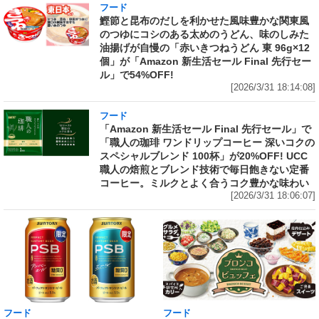
フード
鰹節と昆布のだしを利かせた風味豊かな関東風
のつゆにコシのある太めのうどん、味のしみた
油揚げが自慢の「赤いきつねうどん 東 96g×12
個」が「Amazon 新生活セール Final 先行セー
ル」で54%OFF!
[2026/3/31 18:14:08]
フード
「Amazon 新生活セール Final 先行セール」で
「職人の珈琲 ワンドリップコーヒー 深いコクの
スペシャルブレンド 100杯」が20%OFF! UCC
職人の焙煎とブレンド技術で毎日飽きない定番
コーヒー。ミルクとよく合うコク豊かな味わい
[2026/3/31 18:06:07]
フード
フード