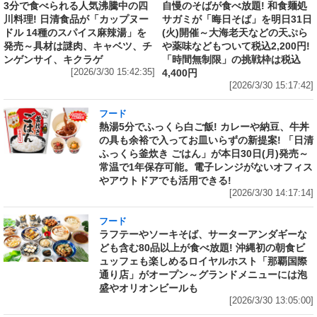
3分で食べられる人気沸騰中の四
自慢のそばが食べ放題! 和食麺処
川料理! 日清食品が「カップヌー
サガミが「晦日そば」を明日31日
ドル 14種のスパイス麻辣湯」を
(火)開催～大海老天などの天ぷら
発売～具材は謎肉、キャベツ、チ
や薬味などもついて税込2,200円!
ンゲンサイ、キクラゲ
「時間無制限」の挑戦枠は税込
[2026/3/30 15:42:35]
4,400円
[2026/3/30 15:17:42]
フード
熱湯5分でふっくら白ご飯! カレーや納豆、牛丼
の具も余裕で入ってお皿いらずの新提案! 「日清
ふっくら釜炊き ごはん」が本日30日(月)発売～
常温で1年保存可能。電子レンジがないオフィス
やアウトドアでも活用できる!
[2026/3/30 14:17:14]
フード
ラフテーやソーキそば、サーターアンダギーな
ども含む80品以上が食べ放題! 沖縄初の朝食ビ
ュッフェも楽しめるロイヤルホスト「那覇国際
通り店」がオープン～グランドメニューには泡
盛やオリオンビールも
[2026/3/30 13:05:00]