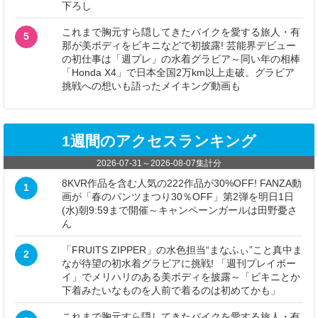
下ろし
これまで胸元すら隠してきたバイクを愛する旅人・有
5
那が美ボディをビキニなどで初披露! 芸能界デビュー
の初仕事は「週プレ」の水着グラビア～同い年の相棒
「Honda X4」で日本全国2万km以上走破。グラビア
挑戦への想いも語ったメイキング動画も
1週間のアクセスランキング
2026-07-31
～
2026-08-07
集計分
8KVR作品を含む人気の222作品が30%OFF! FANZA動
1
画が「春のパンツまつり30％OFF」第2弾を明日1日
(水)朝9:59まで開催～キャンペーンガールは田野憂さ
ん
「FRUITS ZIPPER」の水色担当“まなふぃ”こと真中ま
2
なが待望の初水着グラビアに挑戦! 「週刊プレイボー
イ」でメリハリのある美ボディを披露～「ビキニとか
下着みたいなものを人前で着るのは初めてかも」
これまで胸元すら隠してきたバイクを愛する旅人・有