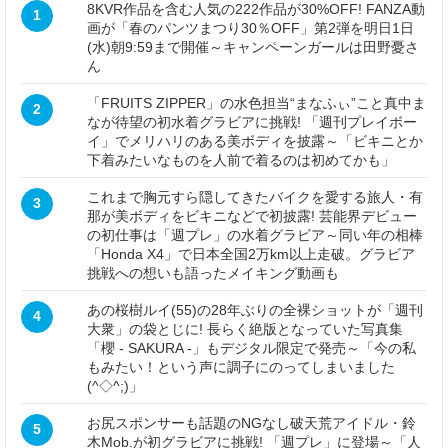
8KVR作品を含む人気の222作品が30%OFF! FANZA動
1
画が「春のパンツまつり30％OFF」第2弾を明日1日
(水)朝9:59まで開催～キャンペーンガールは田野憂さ
ん
「FRUITS ZIPPER」の水色担当“まなふぃ”こと真中ま
2
なが待望の初水着グラビアに挑戦! 「週刊プレイボー
イ」でメリハリのある美ボディを披露～「ビキニとか
下着みたいなものを人前で着るのは初めてかも」
これまで胸元すら隠してきたバイクを愛する旅人・有
3
那が美ボディをビキニなどで初披露! 芸能界デビュー
の初仕事は「週プレ」の水着グラビア～同い年の相棒
「Honda X4」で日本全国2万km以上走破。グラビア
挑戦への想いも語ったメイキング動画も
あの桜樹ルイ(55)の28年ぶりの全裸ショットが「週刊
4
大衆」の袋とじに! 長らく絶版となっていた写真集
「櫻 - SAKURA -」もデジタル限定で発売～「今の私
もみたい！という声に調子にのってしまいました
(^◇^;)」
お尻スポンサーも話題のNGなし破天荒アイドル・鈴
5
木Mob.が初グラビアに挑戦! 「週プレ」に登場～「人