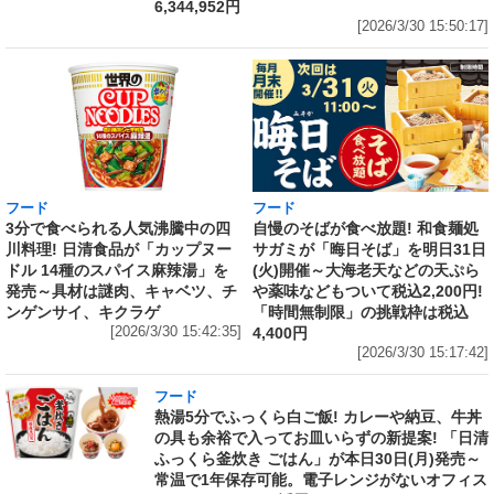
6,344,952円
[2026/3/30 15:50:17]
フード
フード
3分で食べられる人気沸騰中の四
自慢のそばが食べ放題! 和食麺処
川料理! 日清食品が「カップヌー
サガミが「晦日そば」を明日31日
ドル 14種のスパイス麻辣湯」を
(火)開催～大海老天などの天ぷら
発売～具材は謎肉、キャベツ、チ
や薬味などもついて税込2,200円!
ンゲンサイ、キクラゲ
「時間無制限」の挑戦枠は税込
[2026/3/30 15:42:35]
4,400円
[2026/3/30 15:17:42]
フード
熱湯5分でふっくら白ご飯! カレーや納豆、牛丼
の具も余裕で入ってお皿いらずの新提案! 「日清
ふっくら釜炊き ごはん」が本日30日(月)発売～
常温で1年保存可能。電子レンジがないオフィス