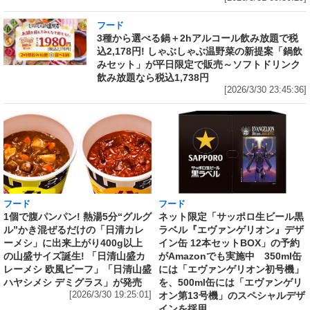
フード
3種から選べる鍋＋2hアルコール飲み放題で税
込2,178円! しゃぶしゃぶ温野菜の新提案「鍋飲
みセット」が平日限定で販売～ソフトドリンク
飲み放題なら税込1,738円
[2026/3/30 23:45:36]
フード
フード
1個で腹パンパン! 熱湯5分“グルグ
ネット限定「サッポロ生ビール黒
ル”かき混ぜるだけの「日清カレ
ラベル『エヴァンゲリオン』デザ
ーメシ」に出来上がり400g以上
イン缶 12本セットBOX」の予約
の山盛サイズ誕生! 「日清山盛カ
がAmazonでも実施中 350ml缶
レーメシ 欧風ビーフ」「日清山盛
には「エヴァンゲリオン初号機」
ハヤシメシ デミグラス」が発売
を、500ml缶には「エヴァンゲリ
[2026/3/30 19:25:01]
オン第13号機」のスペシャルデザ
インを採用