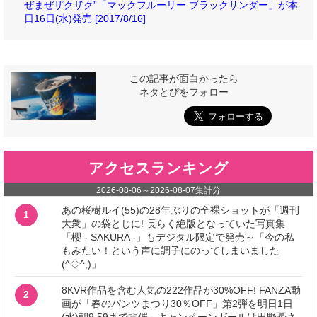
ぜまぜザクザク”「マックフルーリー ブラックサンダー」が本
日16日(水)発売 [2017/8/16]
この記事が面白かったら
ネタとぴをフォロー
アクセスランキング
2026-08-06
～
2026-08-07
集計分
あの桜樹ルイ(55)の28年ぶりの全裸ショットが「週刊
1
大衆」の袋とじに! 長らく絶版となっていた写真集
「櫻 - SAKURA -」もデジタル限定で発売～「今の私
もみたい！という声に調子にのってしまいました
(^◇^;)」
8KVR作品を含む人気の222作品が30%OFF! FANZA動
2
画が「春のパンツまつり30％OFF」第2弾を明日1日
(水)朝9:59まで開催～キャンペーンガールは田野憂さ