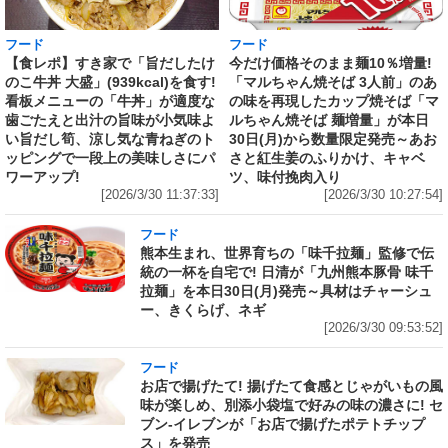
フード
フード
【食レポ】すき家で「旨だしたけ
今だけ価格そのまま麺10％増量!
のこ牛丼 大盛」(939kcal)を食す!
「マルちゃん焼そば 3人前」のあ
看板メニューの「牛丼」が適度な
の味を再現したカップ焼そば「マ
歯ごたえと出汁の旨味が小気味よ
ルちゃん焼そば 麺増量」が本日
い旨だし筍、涼し気な青ねぎのト
30日(月)から数量限定発売～あお
ッピングで一段上の美味しさにパ
さと紅生姜のふりかけ、キャベ
ワーアップ!
ツ、味付挽肉入り
[2026/3/30 11:37:33]
[2026/3/30 10:27:54]
フード
熊本生まれ、世界育ちの「味千拉麺」監修で伝
統の一杯を自宅で! 日清が「九州熊本豚骨 味千
拉麺」を本日30日(月)発売～具材はチャーシュ
ー、きくらげ、ネギ
[2026/3/30 09:53:52]
フード
お店で揚げたて! 揚げたて食感とじゃがいもの風
味が楽しめ、別添小袋塩で好みの味の濃さに! セ
ブン‐イレブンが「お店で揚げたポテトチップ
ス」を発売