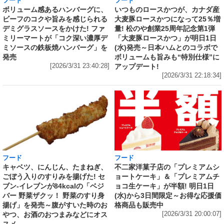
フード
フード
いつものロースかつが、カナダ産
ボリューム感あるハンバーグに、
大麦豚ロースかつになって25％増
ビーフのコクや旨みを感じられる
量! 松のや創業25周年記念第1弾
デミグラスソースをかけた! ファ
「大麦豚ロースかつ」が明日1日
ミリーマートが「コク深い濃厚デ
(水)発売～日本ハムとのコラボで
ミソースの鉄板焼ハンバーグ」を
ボリュームも旨みも“特別仕様”に
発売
アップデート!
[2026/3/31 23:40:28]
[2026/3/31 22:18:34]
フード
フード
キャベツ、にんじん、たまねぎ、
不二家洋菓子店の「プレミアムシ
ごぼう入りのすりみを揚げた! セ
ョートケーキ」＆「プレミアムチ
ブン‐イレブンが84kcalの「ベジ
ョコ生ケーキ」が半額! 明日1日
バー 野菜ザクッ！ 野菜のすり身
(水)から3日間限定～お得な応援価
揚げ」を発売～腹がすいた時のお
格商品も販売中
やつ、お酒のおつまみなどにオス
[2026/3/31 20:00:07]