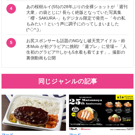
あの桜樹ルイ(55)の28年ぶりの全裸ショットが「週刊
4
大衆」の袋とじに! 長らく絶版となっていた写真集
「櫻 - SAKURA -」もデジタル限定で発売～「今の私
もみたい！という声に調子にのってしまいました
(^◇^;)」
お尻スポンサーも話題のNGなし破天荒アイドル・鈴
5
木Mob.が初グラビアに挑戦! 「週プレ」に登場～「人
生初のグラビア!!!しかも5水着も着てます」。撮影の
裏側動画も公開
同じジャンルの記事