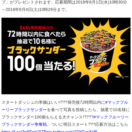
プ」がプレゼントされます。応募期間は2018年8月1日(水)10時30分
～2018年8月4日(土)10時29分まで。
スタートダッシュの準備はいい!???発売後72時間以内に
#マックフル
ーリーブラックサンダー
を食べて写真を投稿したら、抽選で10名様に
ブラックサンダー100個もらえる大チャンス!????
#マックフルーリー
ブラックサンダー争奪戦
、ついに明日スタート???応募方法はこちら
https://t.co/3qSFsrUXZE
pic.twitter.com/22YGycXc9l