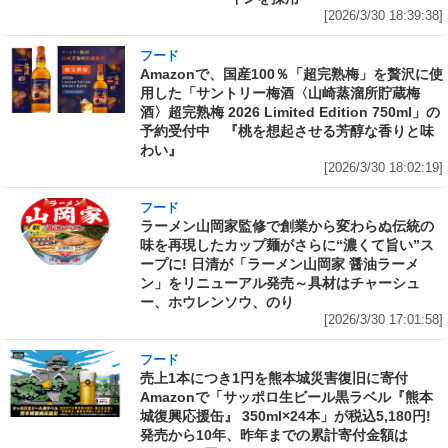
[2026/3/30 18:39:38]
フード
Amazonで、国産100％「超完熟梅」を贅沢に使
用した「サントリー梅酒〈山崎蒸溜所貯蔵梅
酒〉超完熟梅 2026 Limited Edition 750ml」の
予約受付中 『桃を想起させる芳醇な香りと味
わい』
[2026/3/30 18:02:19]
フード
ラーメン山岡家監修で創業から変わらぬ伝統の
味を再現したカップ麺がさらに“濃くて旨い”ス
ープに! 日清が「ラーメン山岡家 醤油ラーメ
ン」をリニューアル発売～具材はチャーシュ
ー、ホウレンソウ、のり
[2026/3/30 17:01:58]
フード
売上1本につき1円を熊本城災害復旧に寄付
Amazonで「サッポロ生ビール黒ラベル『熊本
城復興応援缶』 350ml×24本」が税込5,180円!
発売から10年、昨年までの累計寄付金額は