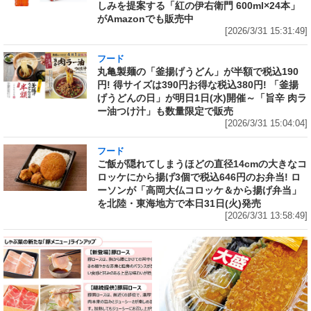
しみを提案する「紅の伊右衛門 600ml×24本」
がAmazonでも販売中
[2026/3/31 15:31:49]
フード
丸亀製麺の「釜揚げうどん」が半額で税込190
円! 得サイズは390円お得な税込380円! 「釜揚
げうどんの日」が明日1日(水)開催～「旨辛 肉ラ
ー油つけ汁」も数量限定で販売
[2026/3/31 15:04:04]
フード
ご飯が隠れてしまうほどの直径14cmの大きなコ
ロッケにから揚げ3個で税込646円のお弁当! ロ
ーソンが「高岡大仏コロッケ＆から揚げ弁当」
を北陸・東海地方で本日31日(火)発売
[2026/3/31 13:58:49]