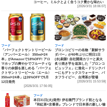
コーヒー。ミルクとよく合うコク豊かな味わい
[2026/3/31 18:06:07]
フード
フード
「パーフェクトサントリービール
ブロンコビリーの名物「新鮮サラ
〈アンバーエール〉 350ml×24
ダバー」が40年ぶりに明日1日
本」がAmazonで18%OFF! アロ
(水)刷新! 自社開発カリーと炭火
マホップの爽やかでフルーティな
炙り焼き芋を追加した「ブロンコ
香りの余韻を楽しめる「パーフェ
ビュッフェ」に進化～ドリンクバ
クトサントリービール〈エール〉
ーにもデトックスウォーター、バ
350ml×24本」は26%OFFで5月
タフライピー、台湾茶が登場
12日発売
[2026/3/31 15:53:59]
[2026/3/31 17:56:05]
フード
本日31日(火)発売! 伊右衛門ブランド初となる
『和紅茶×京番茶』ブレンドで日本茶の新しい愉