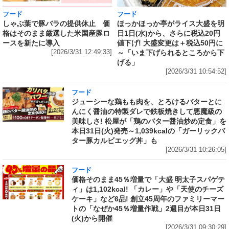
フード
フード
しゃぶ葉で豚バラの提供休止 価
ほっかほっか亭がライス大盛を明
格はそのまま厳選した米国産豚ロ
日1日(水)から、さらに税込20円
ースを新たに導入
値下げ! 大盛変更は＋税込50円に
[2026/3/31 12:49:33]
～「いま下げられるところから下
げる」
[2026/3/31 10:54:52]
フード
ジューシーな鶏もも肉を、とろけるバターとに
んにく醤油の特製ダレで鉄板焼きして悪魔級の
美味しさ! 松屋が「鶏のバター醤油炒め定食」を
本日31日(火)発売～1,039kcalの「ガーリックバ
ター豚カルビエッグ丼」も
[2026/3/31 10:26:05]
フード
価格そのまま45％増量で「大盛 明太子スパゲテ
ィ」は1,102kcal! 「カレー」や「天使のチーズ
ケーキ」など6品! 創立45周年のファミリーマー
トの「なぜか45％増量作戦」2週目が本日31日
(火)から開催
[2026/3/31 09:30:29]