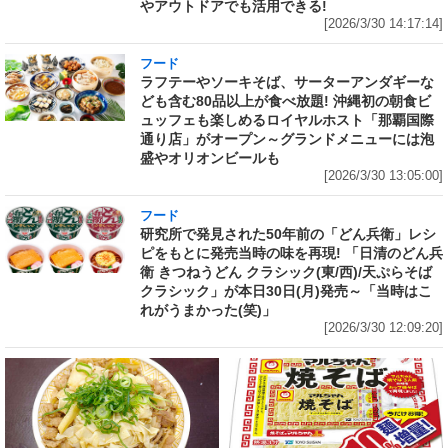
やアウトドアでも活用できる!
[2026/3/30 14:17:14]
フード
ラフテーやソーキそば、サーターアンダギーな
ども含む80品以上が食べ放題! 沖縄初の朝食ビ
ュッフェも楽しめるロイヤルホスト「那覇国際
通り店」がオープン～グランドメニューには泡
盛やオリオンビールも
[2026/3/30 13:05:00]
フード
研究所で発見された50年前の「どん兵衛」レシ
ピをもとに発売当時の味を再現! 「日清のどん兵
衛 きつねうどん クラシック(東/西)/天ぷらそば
クラシック」が本日30日(月)発売～「当時はこ
れがうまかった(笑)」
[2026/3/30 12:09:20]