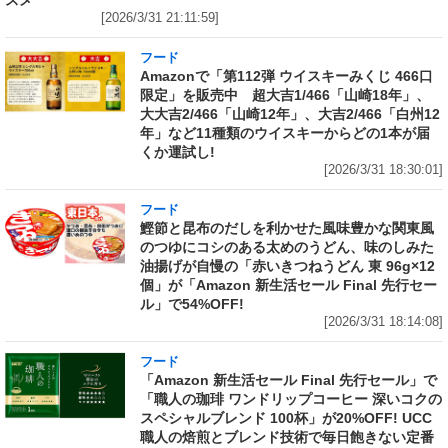
スメ
[2026/3/31 21:11:59]
フード
Amazonで「第112弾 ウイスキーみくじ 466口
限定」を販売中 超大吉1/466「山崎18年」、
大大吉2/466「山崎12年」、大吉2/466「白州12
年」など11種類のウイスキーからどの1本が届
くか運試し!
[2026/3/31 18:30:01]
フード
鰹節と昆布のだしを利かせた風味豊かな関東風
のつゆにコシのある太めのうどん、味のしみた
油揚げが自慢の「赤いきつねうどん 東 96g×12
個」が「Amazon 新生活セール Final 先行セー
ル」で54%OFF!
[2026/3/31 18:14:08]
フード
「Amazon 新生活セール Final 先行セール」で
「職人の珈琲 ワンドリップコーヒー 深いコクの
スペシャルブレンド 100杯」が20%OFF! UCC
職人の焙煎とブレンド技術で毎日飽きない定番