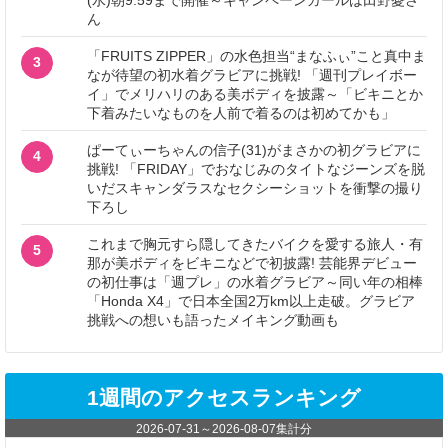
ん
「FRUITS ZIPPER」の水色担当“まなふぃ”こと真中ま
3
なが待望の初水着グラビアに挑戦! 「週刊プレイボー
イ」でメリハリのある美ボディを披露～「ビキニとか
下着みたいなものを人前で着るのは初めてかも」
ぱーてぃーちゃんの信子(31)がまさかの初グラビアに
4
挑戦! 「FRIDAY」でおなじみのタイトなジーンズを脱
いだスキャンダラスなセクシーショットを衝撃の撮り
下ろし
これまで胸元すら隠してきたバイクを愛する旅人・有
5
那が美ボディをビキニなどで初披露! 芸能界デビュー
の初仕事は「週プレ」の水着グラビア～同い年の相棒
「Honda X4」で日本全国2万km以上走破。グラビア
挑戦への想いも語ったメイキング動画も
1週間のアクセスランキング
2026-07-31
～
2026-08-07
集計分