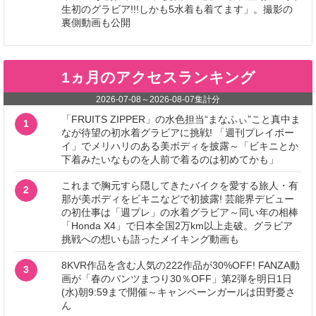
生初のグラビア!!!しかも5水着も着てます」。撮影の
裏側動画も公開
1ヵ月のアクセスランキング
2026-07-08
～
2026-08-07
集計分
「FRUITS ZIPPER」の水色担当“まなふぃ”こと真中ま
1
なが待望の初水着グラビアに挑戦! 「週刊プレイボー
イ」でメリハリのある美ボディを披露～「ビキニとか
下着みたいなものを人前で着るのは初めてかも」
これまで胸元すら隠してきたバイクを愛する旅人・有
2
那が美ボディをビキニなどで初披露! 芸能界デビュー
の初仕事は「週プレ」の水着グラビア～同い年の相棒
「Honda X4」で日本全国2万km以上走破。グラビア
挑戦への想いも語ったメイキング動画も
8KVR作品を含む人気の222作品が30%OFF! FANZA動
3
画が「春のパンツまつり30％OFF」第2弾を明日1日
(水)朝9:59まで開催～キャンペーンガールは田野憂さ
ん